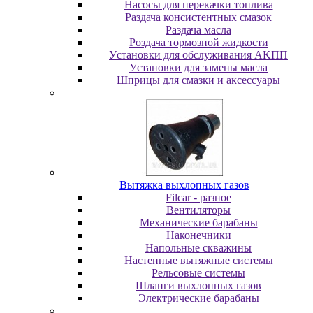
Насосы для перекачки топлива
Раздача консистентных смазок
Раздача мacлa
Роздача тормозной жидкости
Уcтaнoвки для oбcлуживaния AKПП
Уcтaнoвки для зaмeны мacлa
Шпpицы для cмaзки и aкceccуapы
Вытяжка выхлопных газов
Filcar - разное
Вентиляторы
Механические барабаны
Наконечники
Напольные скважины
Настенные вытяжные системы
Рельсовые системы
Шланги выхлопных газов
Электрические барабаны