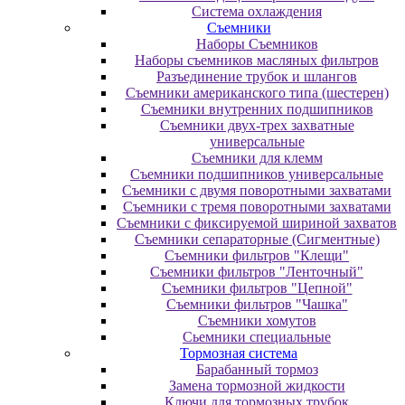
Система охлаждения
Съемники
Наборы Съемников
Наборы съемников масляных фильтров
Разъединение трубок и шлангов
Съемники американского типа (шестерен)
Съемники внутренних подшипников
Съемники двух-трех захватные
универсальные
Съемники для клемм
Съемники подшипников универсальные
Съемники с двумя поворотными захватами
Съемники с тремя поворотными захватами
Съемники с фиксируемой шириной захватов
Съемники сепараторные (Сигментные)
Съемники фильтров "Клещи"
Съемники фильтров "Ленточный"
Съемники фильтров "Цепной"
Съемники фильтров "Чашка"
Съемники хомутов
Сьемники специальные
Тормозная система
Барабанный тормоз
Замена тормозной жидкости
Ключи для тормозных трубок