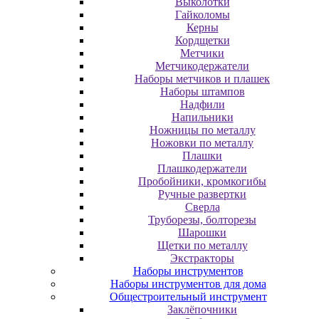
Выколотки
Гайколомы
Керны
Кордщетки
Метчики
Метчикодержатели
Наборы метчиков и плашек
Наборы штампов
Надфили
Напильники
Ножницы по металлу
Ножовки по металлу
Плашки
Плашкодержатели
Пробойники, кромкогибы
Ручные развертки
Сверла
Труборезы, болторезы
Шарошки
Щетки по металлу
Экcтpaктopы
Наборы инструментов
Наборы инструментов для дома
Общестроительный инструмент
Заклёпочники