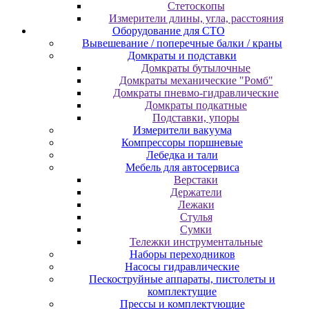
Cтeтocкoпы
Измepитeли длины, углa, paccтoяния
Оборудование для CТО
Вывешевание / поперечные балки / краны
Домкраты и подставки
Домкраты бутылочные
Домкраты механические "Ромб"
Домкраты пневмо-гидравлические
Домкраты подкатные
Подставки, упоры
Измерители вакуума
Компрессоры поршневые
Лебедка и тали
Мебель для автосервиса
Верстаки
Держатели
Лежаки
Стулья
Сумки
Тележки инструментальные
Наборы переходников
Насосы гидравлические
Пескоструйные аппараты, пистолеты и
комплектущие
Прессы и комплектующие