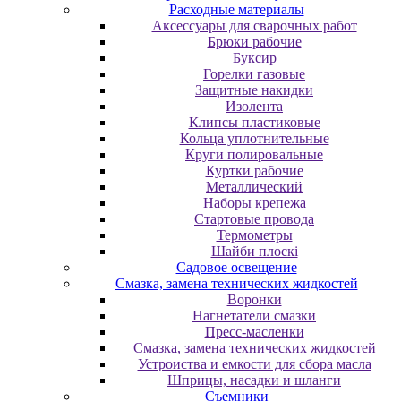
Расходные материалы
Аксессуары для сварочных работ
Брюки рабочие
Буксир
Горелки газовые
Защитные накидки
Изолента
Клипсы пластиковые
Кольца уплотнительные
Круги полировальные
Куртки рабочие
Металлический
Наборы крепежа
Стартовые провода
Термометры
Шайби плоскі
Садовое освещение
Смазка, замена технических жидкостей
Воронки
Нагнетатели смазки
Пресс-масленки
Смазка, замена технических жидкостей
Устроиства и емкости для сбора масла
Шприцы, насадки и шланги
Съемники