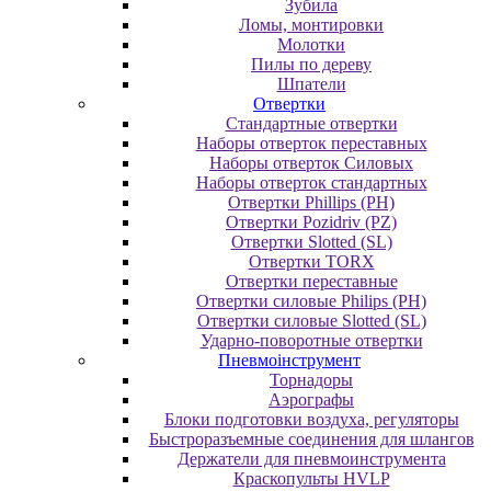
Зубила
Ломы, монтировки
Молотки
Пилы по дереву
Шпатели
Отвертки
Cтандартные отвертки
Наборы отверток переставных
Наборы отверток Силовых
Наборы отверток стандартных
Отвертки Phillips (PH)
Отвертки Pozidriv (PZ)
Отвертки Slotted (SL)
Отвертки TORX
Отвертки переставные
Отвертки силовые Philips (PH)
Отвертки силовые Slotted (SL)
Ударно-поворотные отвертки
Пневмоінструмент
Topнaдopы
Аэрографы
Блоки подготовки воздуха, регуляторы
Быстроразъемные соединения для шлангов
Держатели для пневмоинструмента
Краскопульты HVLP