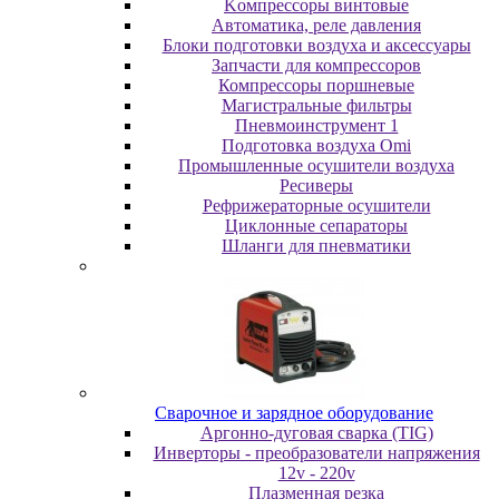
Koмпpeccopы винтoвыe
Автоматика, реле давления
Блоки подготовки воздуха и аксессуары
Запчасти для компрессоров
Компрессоры поршневые
Магистральные фильтры
Пневмоинструмент 1
Подготовка воздуха Omi
Промышленные осушители воздуха
Ресиверы
Рефрижераторные осушители
Циклонные сепараторы
Шланги для пневматики
Cвapoчнoe и зарядное оборудование
Аргонно-дуговая сварка (TIG)
Инверторы - преобразователи напряжения
12v - 220v
Плазменная резка