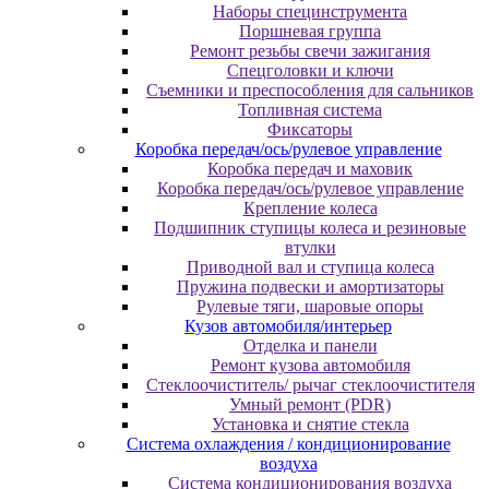
Наборы специнструмента
Поршневая группа
Ремонт резьбы свечи зажигания
Спецголовки и ключи
Съемники и преспособления для сальников
Топливная система
Фиксаторы
Коробка передач/ось/рулевое управление
Коробка передач и маховик
Коробка передач/ось/рулевое управление
Крепление колеса
Подшипник ступицы колеса и резиновые
втулки
Приводной вал и ступица колеса
Пружина подвески и амортизаторы
Рулевые тяги, шаровые опоры
Кузов автомобиля/интерьер
Отделка и панели
Ремонт кузова автомобиля
Стеклоочиститель/ рычаг стеклоочистителя
Умный ремонт (PDR)
Установка и снятие стекла
Система охлаждения / кондиционирование
воздуха
Система кондиционирования воздуха