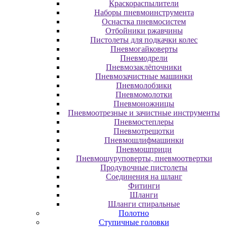
Краскораспылители
Наборы пневмоинструмента
Оснастка пневмосистем
Отбойники ржавчины
Пистолеты для подкачки колес
Пневмогайковерты
Пневмодрели
Пневмозаклёпочники
Пневмозачистные машинки
Пневмолобзики
Пневмомолотки
Пневмоножницы
Пневмоотрезные и зачистные инструменты
Пневмостеплеры
Пневмотрещотки
Пневмошлифмашинки
Пневмошприци
Пневмошуруповерты, пневмоотвертки
Продувочные пистолеты
Соединения на шланг
Фитинги
Шланги
Шланги спиральные
Полотно
Ступичные головки