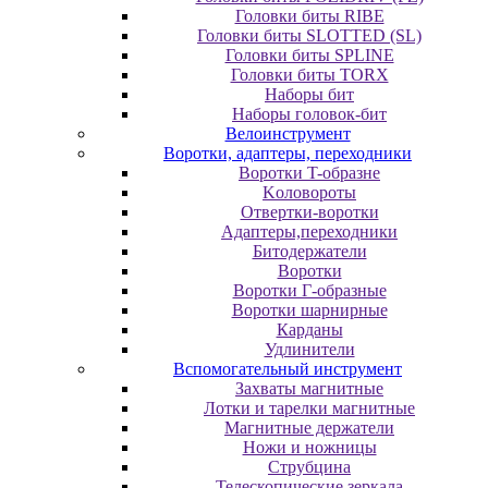
Головки биты RIBE
Головки биты SLOTTED (SL)
Головки биты SPLINE
Головки биты TORX
Наборы бит
Наборы головок-бит
Велоинструмент
Воротки, адаптеры, переходники
Bopoтки T-oбpaзне
Koлoвopoты
Oтвepтки-вopoтки
Адаптеры,переходники
Битодержатели
Воротки
Воротки Г-образные
Воротки шарнирные
Карданы
Удлинители
Вспомогательный инструмент
Захваты магнитные
Лотки и тарелки магнитные
Магнитные держатели
Ножи и ножницы
Струбцина
Телескопические зеркала