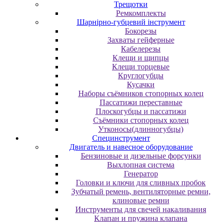
Трещотки
Ремкомплекты
Шарнірно-губцевий інструмент
Бокорезы
Захваты гейферные
Кабелерезы
Клещи и щипцы
Клещи торцевые
Круглогубцы
Кусачки
Наборы съёмников стопорных колец
Пассатижи переставные
Плоскогубцы и пассатижи
Съёмники стопорных колец
Утконосы(длинногубцы)
Специнструмент
Двигатель и навесное оборудование
Бензиновые и дизельные форсунки
Выхлопная система
Генератор
Головки и ключи для сливных пробок
Зубчатый ремень, вентиляторные ремни,
клиновые ремни
Инструменты для свечей накаливания
Клапан и пружина клапана