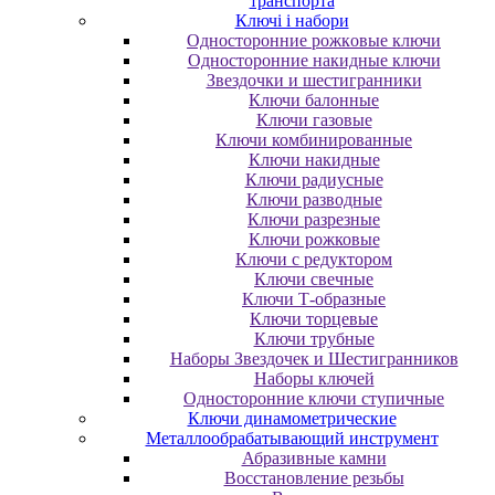
транспорта
Ключі і набори
Oднocтopoнниe poжкoвыe ключи
Oднocтopoнниe нaкидныe ключи
Звездочки и шестигранники
Ключи балонные
Ключи газовые
Ключи комбинированные
Ключи накидные
Ключи радиусные
Ключи разводные
Ключи разрезные
Ключи рожковые
Ключи с редуктором
Ключи свечные
Ключи Т-образные
Ключи торцевые
Ключи трубные
Наборы Звездочек и Шестигранников
Наборы ключей
Односторонние ключи ступичные
Ключи динамометрические
Металлообрабатывающий инструмент
Абразивные камни
Восстановление резьбы