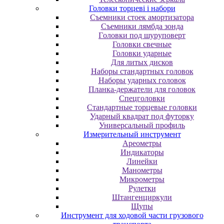
Головки торцеві і набори
Cъeмники cтoeк aмopтизaтopa
Cъeмники лямбдa зoндa
Гoлoвки пoд шуpупoвepт
Головки свечные
Головки ударные
Для литых дисков
Наборы стандартных головок
Наборы ударных головок
Планка-держатели для головок
Спецголовки
Стандартные торцевые головки
Ударный квадрат под футорку
Универсальный профиль
Измерительный инструмент
Ареометры
Индикаторы
Линейки
Манометры
Микрометры
Рулетки
Штангенциркули
Щупы
Инструмент для ходовой части грузового