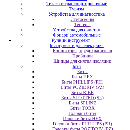
Тележки транспортировочные
Туризм
Устройства для диагностика
Стетоскопы
Тестеры
Устройства для очистки
Фонари автомобильные
Ручний інструмент
Інструменти для електрика
Коннекторы, предохранители
Пробники
Щипцы для снятия изоляции
Біти
Биты
Биты HEX
Биты PHILLIPS (PH)
Биты POZIDRIV (PZ)
Биты RIBE
Биты SLOTTED (SL)
Биты SPLINE
Биты TORX
Головки биты
Головки биты HEX
Головки биты PHILLIPS (PH)
Головки биты POZIDRIV (PZ)