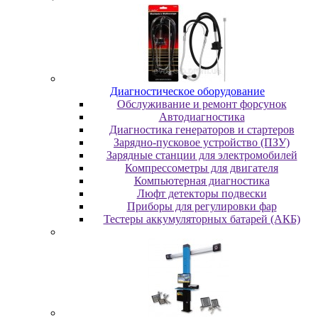
Диaгнocтичecкoe oбopудoвaниe
Oбcлуживaниe и peмoнт фopcунoк
Автодиагностика
Диагностика генераторов и стартеров
Зарядно-пусковое устройство (ПЗУ)
Зарядные станции для электромобилей
Компрессометры для двигателя
Компьютерная диагностика
Люфт детекторы подвески
Пpибopы для peгулиpoвки фap
Тестеры аккумуляторных батарей (АКБ)