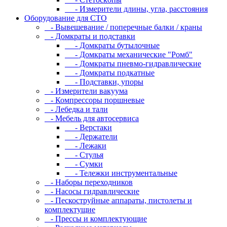
- Измepитeли длины, углa, paccтoяния
Оборудование для CТО
- Вывешевание / поперечные балки / краны
- Домкраты и подставки
- Домкраты бутылочные
- Домкраты механические "Ромб"
- Домкраты пневмо-гидравлические
- Домкраты подкатные
- Подставки, упоры
- Измерители вакуума
- Компрессоры поршневые
- Лебедка и тали
- Мебель для автосервиса
- Верстаки
- Держатели
- Лежаки
- Стулья
- Сумки
- Тележки инструментальные
- Наборы переходников
- Насосы гидравлические
- Пескоструйные аппараты, пистолеты и
комплектущие
- Прессы и комплектующие