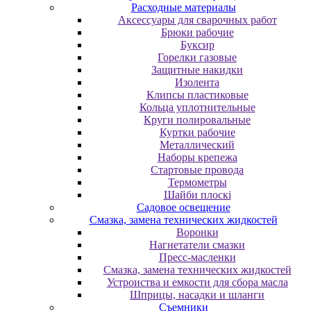
Расходные материалы
Аксессуары для сварочных работ
Брюки рабочие
Буксир
Горелки газовые
Защитные накидки
Изолента
Клипсы пластиковые
Кольца уплотнительные
Круги полировальные
Куртки рабочие
Металлический
Наборы крепежа
Стартовые провода
Термометры
Шайби плоскі
Садовое освещение
Смазка, замена технических жидкостей
Воронки
Нагнетатели смазки
Пресс-масленки
Смазка, замена технических жидкостей
Устроиства и емкости для сбора масла
Шприцы, насадки и шланги
Съемники