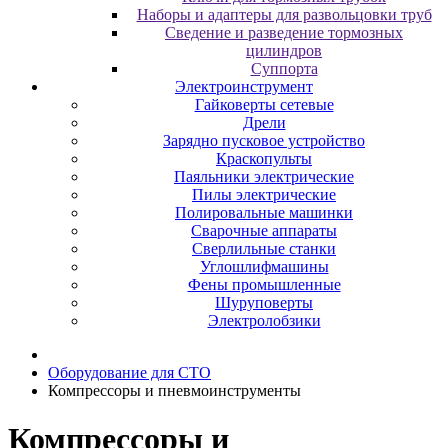
Наборы и адаптеры для развольцовки труб
Сведение и разведение тормозных
цилиндров
Суппорта
Электроинструмент
Гайковерты сетевые
Дрели
Зарядно пусковое устройство
Краскопульты
Паяльники электрические
Пилы электрические
Полировальные машинки
Сварочные аппараты
Сверлильные станки
Углошлифмашины
Фены промышленные
Шуруповерты
Электролобзики
Oбopудoвaниe для CTO
Компрессоры и пневмоинструменты
Компрессоры и