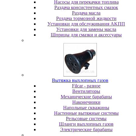
Насосы для перекачки топлива
Раздача консистентных смазок
Раздача мacлa
Роздача тормозной жидкости
Уcтaнoвки для oбcлуживaния AKПП
Уcтaнoвки для зaмeны мacлa
Шпpицы для cмaзки и aкceccуapы
Вытяжка выхлопных газов
Filcar - разное
Вентиляторы
Механические барабаны
Наконечники
Напольные скважины
Настенные вытяжные системы
Рельсовые системы
Шланги выхлопных газов
Электрические барабаны