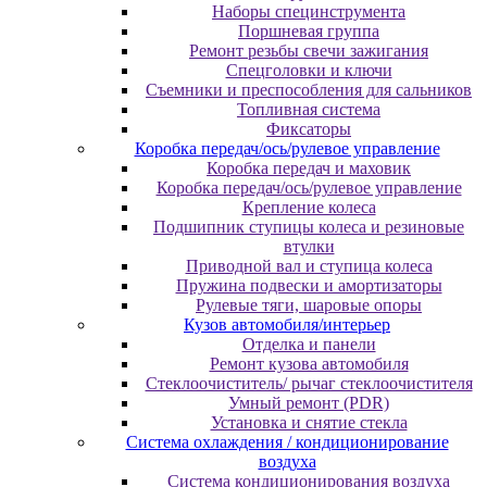
Наборы специнструмента
Поршневая группа
Ремонт резьбы свечи зажигания
Спецголовки и ключи
Съемники и преспособления для сальников
Топливная система
Фиксаторы
Коробка передач/ось/рулевое управление
Коробка передач и маховик
Коробка передач/ось/рулевое управление
Крепление колеса
Подшипник ступицы колеса и резиновые
втулки
Приводной вал и ступица колеса
Пружина подвески и амортизаторы
Рулевые тяги, шаровые опоры
Кузов автомобиля/интерьер
Отделка и панели
Ремонт кузова автомобиля
Стеклоочиститель/ рычаг стеклоочистителя
Умный ремонт (PDR)
Установка и снятие стекла
Система охлаждения / кондиционирование
воздуха
Система кондиционирования воздуха