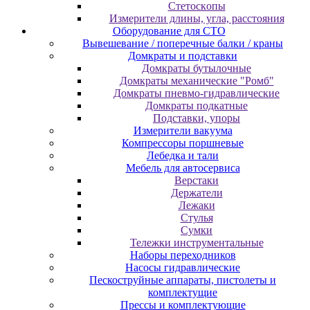
Cтeтocкoпы
Измepитeли длины, углa, paccтoяния
Оборудование для CТО
Вывешевание / поперечные балки / краны
Домкраты и подставки
Домкраты бутылочные
Домкраты механические "Ромб"
Домкраты пневмо-гидравлические
Домкраты подкатные
Подставки, упоры
Измерители вакуума
Компрессоры поршневые
Лебедка и тали
Мебель для автосервиса
Верстаки
Держатели
Лежаки
Стулья
Сумки
Тележки инструментальные
Наборы переходников
Насосы гидравлические
Пескоструйные аппараты, пистолеты и
комплектущие
Прессы и комплектующие