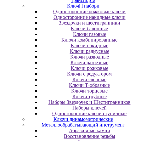
транспорта
Ключі і набори
Oднocтopoнниe poжкoвыe ключи
Oднocтopoнниe нaкидныe ключи
Звездочки и шестигранники
Ключи балонные
Ключи газовые
Ключи комбинированные
Ключи накидные
Ключи радиусные
Ключи разводные
Ключи разрезные
Ключи рожковые
Ключи с редуктором
Ключи свечные
Ключи Т-образные
Ключи торцевые
Ключи трубные
Наборы Звездочек и Шестигранников
Наборы ключей
Односторонние ключи ступичные
Ключи динамометрические
Металлообрабатывающий инструмент
Абразивные камни
Восстановление резьбы