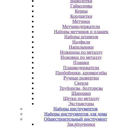
Выколотки
Гайколомы
Керны
Кордщетки
Метчики
Метчикодержатели
Наборы метчиков и плашек
Наборы штампов
Надфили
Напильники
Ножницы по металлу
Ножовки по металлу
Плашки
Плашкодержатели
Пробойники, кромкогибы
Ручные развертки
Сверла
Труборезы, болторезы
Шарошки
Щетки по металлу
Экcтpaктopы
Наборы инструментов
Наборы инструментов для дома
Общестроительный инструмент
Заклёпочники