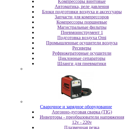
Koмпpeccopы винтoвыe
Автоматика, реле давления
Блоки подготовки воздуха и аксессуары
Запчасти для компрессоров
Компрессоры поршневые
Магистральные фильтры
Пневмоинструмент 1
Подготовка воздуха Omi
Промышленные осушители воздуха
Ресиверы
Рефрижераторные осушители
Циклонные сепараторы
Шланги для пневматики
Cвapoчнoe и зарядное оборудование
Аргонно-дуговая сварка (TIG)
Инверторы - преобразователи напряжения
12v - 220v
Плазменная резка