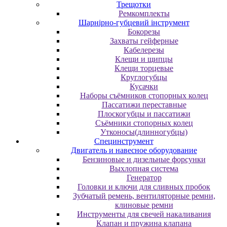
Трещотки
Ремкомплекты
Шарнірно-губцевий інструмент
Бокорезы
Захваты гейферные
Кабелерезы
Клещи и щипцы
Клещи торцевые
Круглогубцы
Кусачки
Наборы съёмников стопорных колец
Пассатижи переставные
Плоскогубцы и пассатижи
Съёмники стопорных колец
Утконосы(длинногубцы)
Специнструмент
Двигатель и навесное оборудование
Бензиновые и дизельные форсунки
Выхлопная система
Генератор
Головки и ключи для сливных пробок
Зубчатый ремень, вентиляторные ремни,
клиновые ремни
Инструменты для свечей накаливания
Клапан и пружина клапана