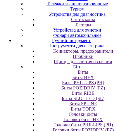
Тележки транспортировочные
Туризм
Устройства для диагностика
Стетоскопы
Тестеры
Устройства для очистки
Фонари автомобильные
Ручний інструмент
Інструменти для електрика
Коннекторы, предохранители
Пробники
Щипцы для снятия изоляции
Біти
Биты
Биты HEX
Биты PHILLIPS (PH)
Биты POZIDRIV (PZ)
Биты RIBE
Биты SLOTTED (SL)
Биты SPLINE
Биты TORX
Головки биты
Головки биты HEX
Головки биты PHILLIPS (PH)
Головки биты POZIDRIV (PZ)