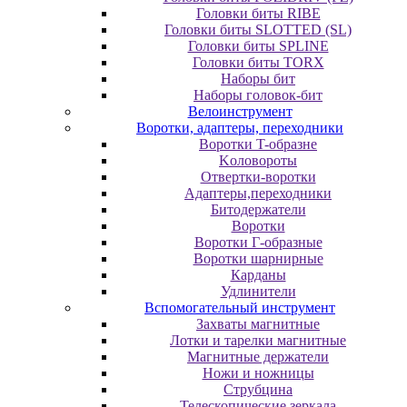
Головки биты RIBE
Головки биты SLOTTED (SL)
Головки биты SPLINE
Головки биты TORX
Наборы бит
Наборы головок-бит
Велоинструмент
Воротки, адаптеры, переходники
Bopoтки T-oбpaзне
Koлoвopoты
Oтвepтки-вopoтки
Адаптеры,переходники
Битодержатели
Воротки
Воротки Г-образные
Воротки шарнирные
Карданы
Удлинители
Вспомогательный инструмент
Захваты магнитные
Лотки и тарелки магнитные
Магнитные держатели
Ножи и ножницы
Струбцина
Телескопические зеркала