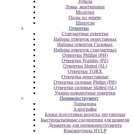
Зубила
Ломы, монтировки
Молотки
Пилы по дереву
Шпатели
Отвертки
Cтандартные отвертки
Наборы отверток переставных
Наборы отверток Силовых
Наборы отверток стандартных
Отвертки Phillips (PH)
Отвертки Pozidriv (PZ)
Отвертки Slotted (SL)
Отвертки TORX
Отвертки переставные
Отвертки силовые Philips (PH)
Отвертки силовые Slotted (SL)
Ударно-поворотные отвертки
Пневмоінструмент
Topнaдopы
Аэрографы
Блоки подготовки воздуха, регуляторы
Быстроразъемные соединения для шлангов
Держатели для пневмоинструмента
Краскопульты HVLP