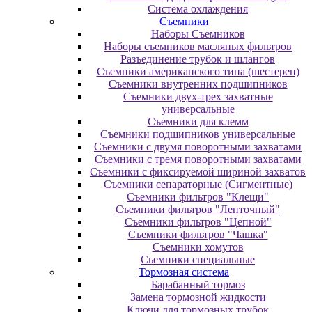
Система охлаждения
Съемники
Наборы Съемников
Наборы съемников масляных фильтров
Разъединение трубок и шлангов
Съемники американского типа (шестерен)
Съемники внутренних подшипников
Съемники двух-трех захватные
универсальные
Съемники для клемм
Съемники подшипников универсальные
Съемники с двумя поворотными захватами
Съемники с тремя поворотными захватами
Съемники с фиксируемой шириной захватов
Съемники сепараторные (Сигментные)
Съемники фильтров "Клещи"
Съемники фильтров "Ленточный"
Съемники фильтров "Цепной"
Съемники фильтров "Чашка"
Съемники хомутов
Сьемники специальные
Тормозная система
Барабанный тормоз
Замена тормозной жидкости
Ключи для тормозных трубок