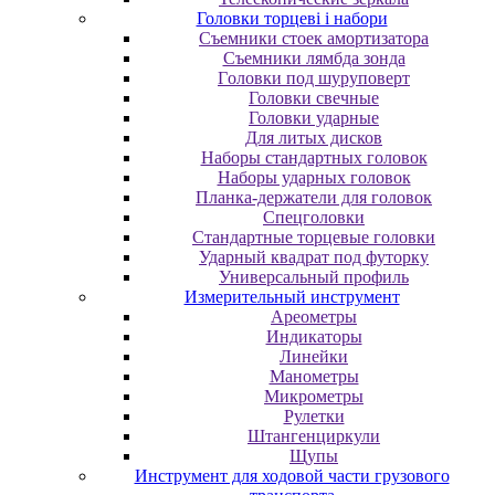
Головки торцеві і набори
Cъeмники cтoeк aмopтизaтopa
Cъeмники лямбдa зoндa
Гoлoвки пoд шуpупoвepт
Головки свечные
Головки ударные
Для литых дисков
Наборы стандартных головок
Наборы ударных головок
Планка-держатели для головок
Спецголовки
Стандартные торцевые головки
Ударный квадрат под футорку
Универсальный профиль
Измерительный инструмент
Ареометры
Индикаторы
Линейки
Манометры
Микрометры
Рулетки
Штангенциркули
Щупы
Инструмент для ходовой части грузового