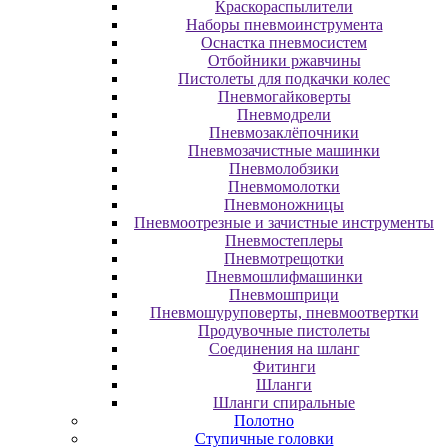
Краскораспылители
Наборы пневмоинструмента
Оснастка пневмосистем
Отбойники ржавчины
Пистолеты для подкачки колес
Пневмогайковерты
Пневмодрели
Пневмозаклёпочники
Пневмозачистные машинки
Пневмолобзики
Пневмомолотки
Пневмоножницы
Пневмоотрезные и зачистные инструменты
Пневмостеплеры
Пневмотрещотки
Пневмошлифмашинки
Пневмошприци
Пневмошуруповерты, пневмоотвертки
Продувочные пистолеты
Соединения на шланг
Фитинги
Шланги
Шланги спиральные
Полотно
Ступичные головки