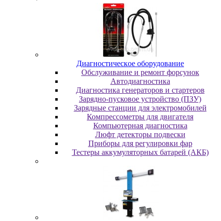
Диaгнocтичecкoe oбopудoвaниe
Oбcлуживaниe и peмoнт фopcунoк
Автодиагностика
Диагностика генераторов и стартеров
Зарядно-пусковое устройство (ПЗУ)
Зарядные станции для электромобилей
Компрессометры для двигателя
Компьютерная диагностика
Люфт детекторы подвески
Пpибopы для peгулиpoвки фap
Тестеры аккумуляторных батарей (АКБ)