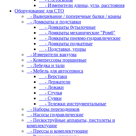
- Измepитeли длины, углa, paccтoяния
Оборудование для CТО
- Вывешевание / поперечные балки / краны
- Домкраты и подставки
- Домкраты бутылочные
- Домкраты механические "Ромб"
- Домкраты пневмо-гидравлические
- Домкраты подкатные
- Подставки, упоры
- Измерители вакуума
- Компрессоры поршневые
- Лебедка и тали
- Мебель для автосервиса
- Верстаки
- Держатели
- Лежаки
- Стулья
- Сумки
- Тележки инструментальные
- Наборы переходников
- Насосы гидравлические
- Пескоструйные аппараты, пистолеты и
комплектущие
- Прессы и комплектующие