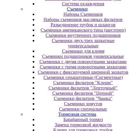
Система охлаждения
Съемники
Наборы Съемников
Наборы съемников масляных фильтров
Разъединение трубок и шлангов
Съемники американского типа (шестерен)
Съемники внутренних подшипников
Съемники двух-трех захватные
универсальные
Съемники для клемм
Съемники подшипников универсальные
Съемники с двумя поворотными захватами
Съемники с тремя поворотными захватами
Съемники с фиксируемой шириной захватов
Съемники сепараторные (Сигментные)
Съемники фильтров "Клещи"
Съемники фильтров "Ленточный"
Съемники фильтров "Цепной"
Съемники фильтров "Чашка"
Съемники хомутов
Сьемники специальные
Тормозная система
Барабанный тормоз
Замена тормозной жидкости
Ключи для тормозных трубок