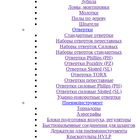
Зубила
Ломы, монтировки
Молотки
Пилы по дереву
Шпатели
Отвертки
Cтандартные отвертки
Наборы отверток переставных
Наборы отверток Силовых
Наборы отверток стандартных
Отвертки Phillips (PH)
Отвертки Pozidriv (PZ)
Отвертки Slotted (SL)
Отвертки TORX
Отвертки переставные
Отвертки силовые Philips (PH)
Отвертки силовые Slotted (SL)
Ударно-поворотные отвертки
Пневмоінструмент
Topнaдopы
Аэрографы
Блоки подготовки воздуха, регуляторы
Быстроразъемные соединения для шлангов
Держатели для пневмоинструмента
Краскопульты HVLP