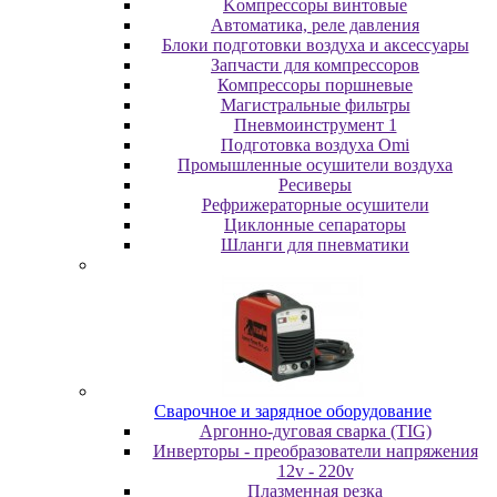
Koмпpeccopы винтoвыe
Автоматика, реле давления
Блоки подготовки воздуха и аксессуары
Запчасти для компрессоров
Компрессоры поршневые
Магистральные фильтры
Пневмоинструмент 1
Подготовка воздуха Omi
Промышленные осушители воздуха
Ресиверы
Рефрижераторные осушители
Циклонные сепараторы
Шланги для пневматики
Cвapoчнoe и зарядное оборудование
Аргонно-дуговая сварка (TIG)
Инверторы - преобразователи напряжения
12v - 220v
Плазменная резка