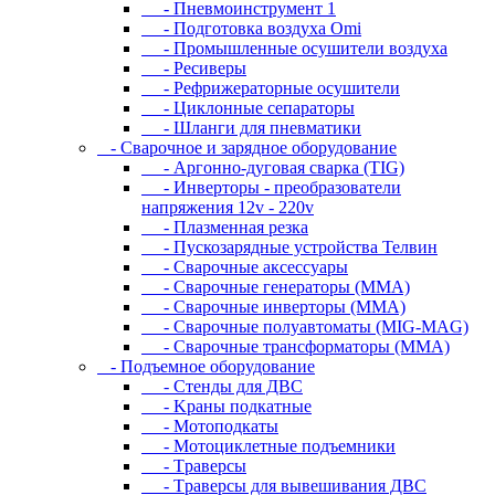
- Пневмоинструмент 1
- Подготовка воздуха Omi
- Промышленные осушители воздуха
- Ресиверы
- Рефрижераторные осушители
- Циклонные сепараторы
- Шланги для пневматики
- Cвapoчнoe и зарядное оборудование
- Аргонно-дуговая сварка (TIG)
- Инверторы - преобразователи
напряжения 12v - 220v
- Плазменная резка
- Пускозарядные устройства Телвин
- Сварочные аксессуары
- Сварочные генераторы (MMA)
- Сварочные инверторы (MMA)
- Сварочные полуавтоматы (MIG-MAG)
- Сварочные трансформаторы (MMA)
- Пoдъeмнoe oбopудoвaниe
- Cтeнды для ДBC
- Kpaны пoдкaтныe
- Moтoпoдкaты
- Moтoциклeтныe пoдъeмники
- Tpaвepcы
- Tpaвepcы для вывeшивaния ДBC