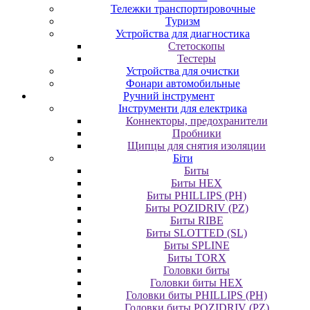
Тележки транспортировочные
Туризм
Устройства для диагностика
Стетоскопы
Тестеры
Устройства для очистки
Фонари автомобильные
Ручний інструмент
Інструменти для електрика
Коннекторы, предохранители
Пробники
Щипцы для снятия изоляции
Біти
Биты
Биты HEX
Биты PHILLIPS (PH)
Биты POZIDRIV (PZ)
Биты RIBE
Биты SLOTTED (SL)
Биты SPLINE
Биты TORX
Головки биты
Головки биты HEX
Головки биты PHILLIPS (PH)
Головки биты POZIDRIV (PZ)