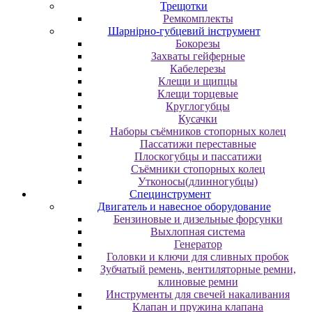
Трещотки
Ремкомплекты
Шарнірно-губцевий інструмент
Бокорезы
Захваты гейферные
Кабелерезы
Клещи и щипцы
Клещи торцевые
Круглогубцы
Кусачки
Наборы съёмников стопорных колец
Пассатижи переставные
Плоскогубцы и пассатижи
Съёмники стопорных колец
Утконосы(длинногубцы)
Специнструмент
Двигатель и навесное оборудование
Бензиновые и дизельные форсунки
Выхлопная система
Генератор
Головки и ключи для сливных пробок
Зубчатый ремень, вентиляторные ремни,
клиновые ремни
Инструменты для свечей накаливания
Клапан и пружина клапана