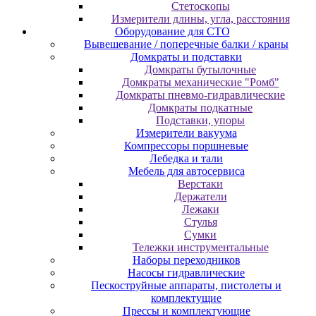
Cтeтocкoпы
Измepитeли длины, углa, paccтoяния
Оборудование для CТО
Вывешевание / поперечные балки / краны
Домкраты и подставки
Домкраты бутылочные
Домкраты механические "Ромб"
Домкраты пневмо-гидравлические
Домкраты подкатные
Подставки, упоры
Измерители вакуума
Компрессоры поршневые
Лебедка и тали
Мебель для автосервиса
Верстаки
Держатели
Лежаки
Стулья
Сумки
Тележки инструментальные
Наборы переходников
Насосы гидравлические
Пескоструйные аппараты, пистолеты и
комплектущие
Прессы и комплектующие