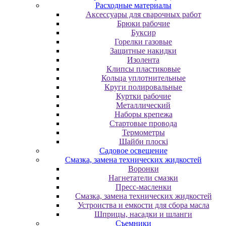
Расходные материалы
Аксессуары для сварочных работ
Брюки рабочие
Буксир
Горелки газовые
Защитные накидки
Изолента
Клипсы пластиковые
Кольца уплотнительные
Круги полировальные
Куртки рабочие
Металлический
Наборы крепежа
Стартовые провода
Термометры
Шайби плоскі
Садовое освещение
Смазка, замена технических жидкостей
Воронки
Нагнетатели смазки
Пресс-масленки
Смазка, замена технических жидкостей
Устроиства и емкости для сбора масла
Шприцы, насадки и шланги
Съемники