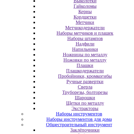
Выколотки
Гайколомы
Керны
Кордщетки
Метчики
Метчикодержатели
Наборы метчиков и плашек
Наборы штампов
Надфили
Напильники
Ножницы по металлу
Ножовки по металлу
Плашки
Плашкодержатели
Пробойники, кромкогибы
Ручные развертки
Сверла
Труборезы, болторезы
Шарошки
Щетки по металлу
Экcтpaктopы
Наборы инструментов
Наборы инструментов для дома
Общестроительный инструмент
Заклёпочники