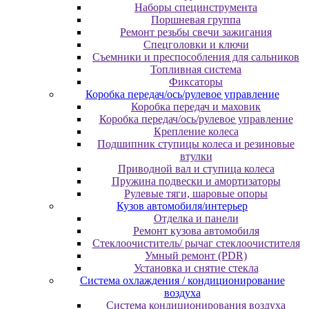
Наборы специнструмента
Поршневая группа
Ремонт резьбы свечи зажигания
Спецголовки и ключи
Съемники и преспособления для сальников
Топливная система
Фиксаторы
Коробка передач/ось/рулевое управление
Коробка передач и маховик
Коробка передач/ось/рулевое управление
Крепление колеса
Подшипник ступицы колеса и резиновые
втулки
Приводной вал и ступица колеса
Пружина подвески и амортизаторы
Рулевые тяги, шаровые опоры
Кузов автомобиля/интерьер
Отделка и панели
Ремонт кузова автомобиля
Стеклоочиститель/ рычаг стеклоочистителя
Умный ремонт (PDR)
Установка и снятие стекла
Система охлаждения / кондиционирование
воздуха
Система кондиционирования воздуха