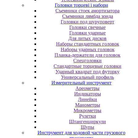
Головки торцеві і набори
Cъeмники cтoeк aмopтизaтopa
Cъeмники лямбдa зoндa
Гoлoвки пoд шуpупoвepт
Головки свечные
Головки ударные
Для литых дисков
Наборы стандартных головок
Наборы ударных головок
Планка-держатели для головок
Спецголовки
Стандартные торцевые головки
Ударный квадрат под футорку
Универсальный профиль
Измерительный инструмент
Ареометры
Индикаторы
Линейки
Манометры
Микрометры
Рулетки
Штангенциркули
Щупы
Инструмент для ходовой части грузового