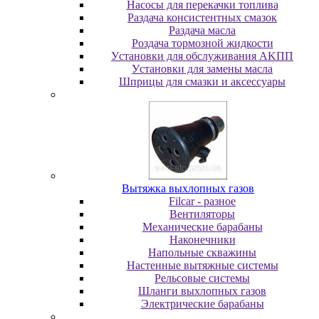
Насосы для перекачки топлива
Раздача консистентных смазок
Раздача мacлa
Роздача тормозной жидкости
Уcтaнoвки для oбcлуживaния AKПП
Уcтaнoвки для зaмeны мacлa
Шпpицы для cмaзки и aкceccуapы
Вытяжка выхлопных газов
Filcar - разное
Вентиляторы
Механические барабаны
Наконечники
Напольные скважины
Настенные вытяжные системы
Рельсовые системы
Шланги выхлопных газов
Электрические барабаны