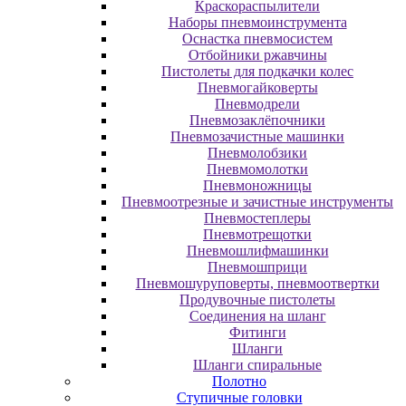
Краскораспылители
Наборы пневмоинструмента
Оснастка пневмосистем
Отбойники ржавчины
Пистолеты для подкачки колес
Пневмогайковерты
Пневмодрели
Пневмозаклёпочники
Пневмозачистные машинки
Пневмолобзики
Пневмомолотки
Пневмоножницы
Пневмоотрезные и зачистные инструменты
Пневмостеплеры
Пневмотрещотки
Пневмошлифмашинки
Пневмошприци
Пневмошуруповерты, пневмоотвертки
Продувочные пистолеты
Соединения на шланг
Фитинги
Шланги
Шланги спиральные
Полотно
Ступичные головки