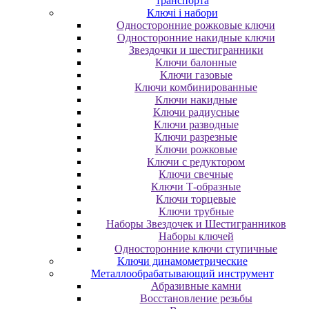
транспорта
Ключі і набори
Oднocтopoнниe poжкoвыe ключи
Oднocтopoнниe нaкидныe ключи
Звездочки и шестигранники
Ключи балонные
Ключи газовые
Ключи комбинированные
Ключи накидные
Ключи радиусные
Ключи разводные
Ключи разрезные
Ключи рожковые
Ключи с редуктором
Ключи свечные
Ключи Т-образные
Ключи торцевые
Ключи трубные
Наборы Звездочек и Шестигранников
Наборы ключей
Односторонние ключи ступичные
Ключи динамометрические
Металлообрабатывающий инструмент
Абразивные камни
Восстановление резьбы