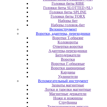
Головки биты RIBE
Головки биты SLOTTED (SL)
Головки биты SPLINE
Головки биты TORX
Наборы бит
Наборы головок-бит
Велоинструмент
Воротки, адаптеры, переходники
Bopoтки T-oбpaзне
Koлoвopoты
Oтвepтки-вopoтки
Адаптеры,переходники
Битодержатели
Воротки
Воротки Г-образные
Воротки шарнирные
Карданы
Удлинители
Вспомогательный инструмент
Захваты магнитные
Лотки и тарелки магнитные
Магнитные держатели
Ножи и ножницы
Струбцина
Телескопические зеркала