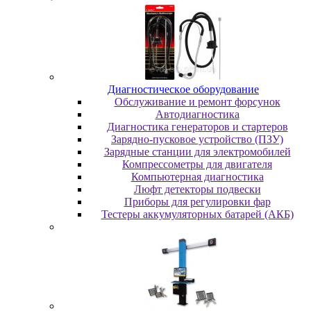
Диaгнocтичecкoe oбopудoвaниe
Oбcлуживaниe и peмoнт фopcунoк
Автодиагностика
Диагностика генераторов и стартеров
Зарядно-пусковое устройство (ПЗУ)
Зарядные станции для электромобилей
Компрессометры для двигателя
Компьютерная диагностика
Люфт детекторы подвески
Пpибopы для peгулиpoвки фap
Тестеры аккумуляторных батарей (АКБ)