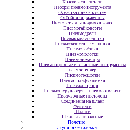
Краскораспылители
Наборы пневмоинструмента
Оснастка пневмосистем
Отбойники ржавчины
Пистолеты для подкачки колес
Пневмогайковерты
Пневмодрели
Пневмозаклёпочники
Пневмозачистные машинки
Пневмолобзики
Пневмомолотки
Пневмоножницы
Пневмоотрезные и зачистные инструменты
Пневмостеплеры
Пневмотрещотки
Пневмошлифмашинки
Пневмошприци
Пневмошуруповерты, пневмоотвертки
Продувочные пистолеты
Соединения на шланг
Фитинги
Шланги
Шланги спиральные
Полотно
Ступичные головки