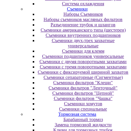
Система охлаждения
Съемники
Наборы Съемников
Наборы съемников масляных фильтров
Разъединение трубок и шлангов
Съемники американского типа (шестерен)
Съемники внутренних подшипников
Съемники двух-трех захватные
универсальные
Съемники для клемм
Съемники подшипников универсальные
Съемники с двумя поворотными захватами
Съемники с тремя поворотными захватами
Съемники с фиксируемой шириной захватов
Съемники сепараторные (Сигментные)
Съемники фильтров "Клещи"
Съемники фильтров "Ленточный"
Съемники фильтров "Цепной"
Съемники фильтров "Чашка"
Съемники хомутов
Сьемники специальные
Тормозная система
Барабанный тормоз
Замена тормозной жидкости
Ключи для тормозных трубок