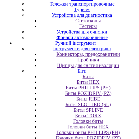
Тележки транспортировочные
Туризм
Устройства для диагностика
Стетоскопы
Тестеры
Устройства для очистки
Фонари автомобильные
Ручний інструмент
Інструменти для електрика
Коннекторы, предохранители
Пробники
Щипцы для снятия изоляции
Біти
Биты
Биты HEX
Биты PHILLIPS (PH)
Биты POZIDRIV (PZ)
Биты RIBE
Биты SLOTTED (SL)
Биты SPLINE
Биты TORX
Головки биты
Головки биты HEX
Головки биты PHILLIPS (PH)
Головки биты POZIDRIV (PZ)