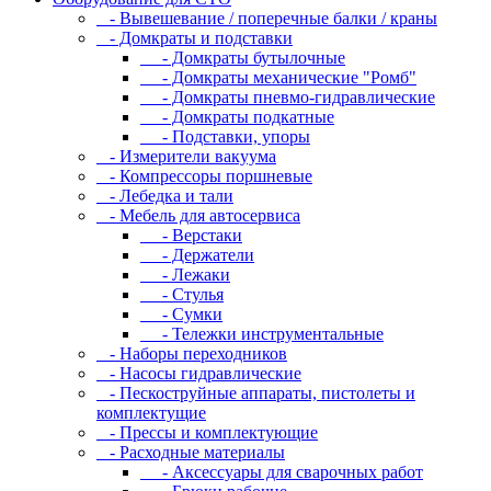
- Вывешевание / поперечные балки / краны
- Домкраты и подставки
- Домкраты бутылочные
- Домкраты механические "Ромб"
- Домкраты пневмо-гидравлические
- Домкраты подкатные
- Подставки, упоры
- Измерители вакуума
- Компрессоры поршневые
- Лебедка и тали
- Мебель для автосервиса
- Верстаки
- Держатели
- Лежаки
- Стулья
- Сумки
- Тележки инструментальные
- Наборы переходников
- Насосы гидравлические
- Пескоструйные аппараты, пистолеты и
комплектущие
- Прессы и комплектующие
- Расходные материалы
- Аксессуары для сварочных работ