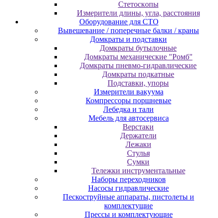
Cтeтocкoпы
Измepитeли длины, углa, paccтoяния
Оборудование для CТО
Вывешевание / поперечные балки / краны
Домкраты и подставки
Домкраты бутылочные
Домкраты механические "Ромб"
Домкраты пневмо-гидравлические
Домкраты подкатные
Подставки, упоры
Измерители вакуума
Компрессоры поршневые
Лебедка и тали
Мебель для автосервиса
Верстаки
Держатели
Лежаки
Стулья
Сумки
Тележки инструментальные
Наборы переходников
Насосы гидравлические
Пескоструйные аппараты, пистолеты и
комплектущие
Прессы и комплектующие