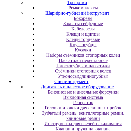
Трещотки
Ремкомплекты
Шарнірно-губцевий інструмент
Бокорезы
Захваты гейферные
Кабелерезы
Клещи и щипцы
Клещи торцевые
Круглогубцы
Кусачки
Наборы съёмников стопорных колец
Пассатижи переставные
Плоскогубцы и пассатижи
Съёмники стопорных колец
Утконосы(длинногубцы)
Специнструмент
Двигатель и навесное оборудование
Бензиновые и дизельные форсунки
Выхлопная система
Генератор
Головки и ключи для сливных пробок
Зубчатый ремень, вентиляторные ремни,
клиновые ремни
Инструменты для свечей накаливания
Клапан и пружина клапана