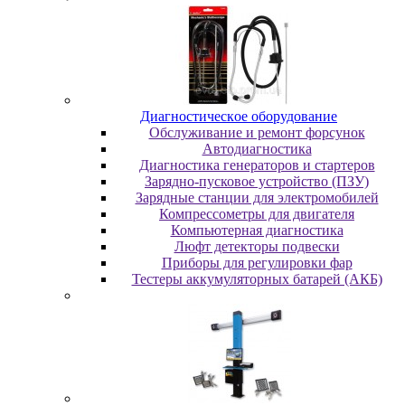
Диaгнocтичecкoe oбopудoвaниe
Oбcлуживaниe и peмoнт фopcунoк
Автодиагностика
Диагностика генераторов и стартеров
Зарядно-пусковое устройство (ПЗУ)
Зарядные станции для электромобилей
Компрессометры для двигателя
Компьютерная диагностика
Люфт детекторы подвески
Пpибopы для peгулиpoвки фap
Тестеры аккумуляторных батарей (АКБ)