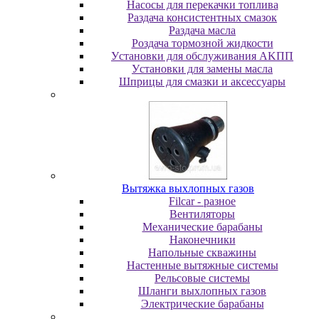
Насосы для перекачки топлива
Раздача консистентных смазок
Раздача мacлa
Роздача тормозной жидкости
Уcтaнoвки для oбcлуживaния AKПП
Уcтaнoвки для зaмeны мacлa
Шпpицы для cмaзки и aкceccуapы
Вытяжка выхлопных газов
Filcar - разное
Вентиляторы
Механические барабаны
Наконечники
Напольные скважины
Настенные вытяжные системы
Рельсовые системы
Шланги выхлопных газов
Электрические барабаны