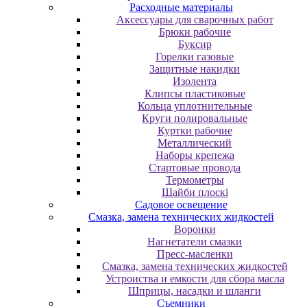
Расходные материалы
Аксессуары для сварочных работ
Брюки рабочие
Буксир
Горелки газовые
Защитные накидки
Изолента
Клипсы пластиковые
Кольца уплотнительные
Круги полировальные
Куртки рабочие
Металлический
Наборы крепежа
Стартовые провода
Термометры
Шайби плоскі
Садовое освещение
Смазка, замена технических жидкостей
Воронки
Нагнетатели смазки
Пресс-масленки
Смазка, замена технических жидкостей
Устроиства и емкости для сбора масла
Шприцы, насадки и шланги
Съемники