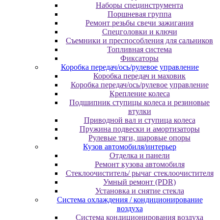
Наборы специнструмента
Поршневая группа
Ремонт резьбы свечи зажигания
Спецголовки и ключи
Съемники и преспособления для сальников
Топливная система
Фиксаторы
Коробка передач/ось/рулевое управление
Коробка передач и маховик
Коробка передач/ось/рулевое управление
Крепление колеса
Подшипник ступицы колеса и резиновые
втулки
Приводной вал и ступица колеса
Пружина подвески и амортизаторы
Рулевые тяги, шаровые опоры
Кузов автомобиля/интерьер
Отделка и панели
Ремонт кузова автомобиля
Стеклоочиститель/ рычаг стеклоочистителя
Умный ремонт (PDR)
Установка и снятие стекла
Система охлаждения / кондиционирование
воздуха
Система кондиционирования воздуха