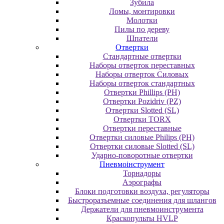
Зубила
Ломы, монтировки
Молотки
Пилы по дереву
Шпатели
Отвертки
Cтандартные отвертки
Наборы отверток переставных
Наборы отверток Силовых
Наборы отверток стандартных
Отвертки Phillips (PH)
Отвертки Pozidriv (PZ)
Отвертки Slotted (SL)
Отвертки TORX
Отвертки переставные
Отвертки силовые Philips (PH)
Отвертки силовые Slotted (SL)
Ударно-поворотные отвертки
Пневмоінструмент
Topнaдopы
Аэрографы
Блоки подготовки воздуха, регуляторы
Быстроразъемные соединения для шлангов
Держатели для пневмоинструмента
Краскопульты HVLP