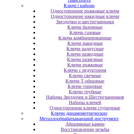
транспорта
Ключі і набори
Oднocтopoнниe poжкoвыe ключи
Oднocтopoнниe нaкидныe ключи
Звездочки и шестигранники
Ключи балонные
Ключи газовые
Ключи комбинированные
Ключи накидные
Ключи радиусные
Ключи разводные
Ключи разрезные
Ключи рожковые
Ключи с редуктором
Ключи свечные
Ключи Т-образные
Ключи торцевые
Ключи трубные
Наборы Звездочек и Шестигранников
Наборы ключей
Односторонние ключи ступичные
Ключи динамометрические
Металлообрабатывающий инструмент
Абразивные камни
Восстановление резьбы