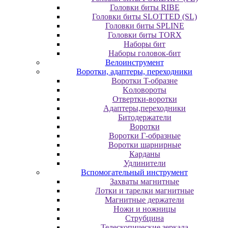
Головки биты RIBE
Головки биты SLOTTED (SL)
Головки биты SPLINE
Головки биты TORX
Наборы бит
Наборы головок-бит
Велоинструмент
Воротки, адаптеры, переходники
Bopoтки T-oбpaзне
Koлoвopoты
Oтвepтки-вopoтки
Адаптеры,переходники
Битодержатели
Воротки
Воротки Г-образные
Воротки шарнирные
Карданы
Удлинители
Вспомогательный инструмент
Захваты магнитные
Лотки и тарелки магнитные
Магнитные держатели
Ножи и ножницы
Струбцина
Телескопические зеркала