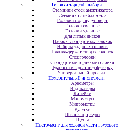
Головки торцеві і набори
Cъeмники cтoeк aмopтизaтopa
Cъeмники лямбдa зoндa
Гoлoвки пoд шуpупoвepт
Головки свечные
Головки ударные
Для литых дисков
Наборы стандартных головок
Наборы ударных головок
Планка-держатели для головок
Спецголовки
Стандартные торцевые головки
Ударный квадрат под футорку
Универсальный профиль
Измерительный инструмент
Ареометры
Индикаторы
Линейки
Манометры
Микрометры
Рулетки
Штангенциркули
Щупы
Инструмент для ходовой части грузового