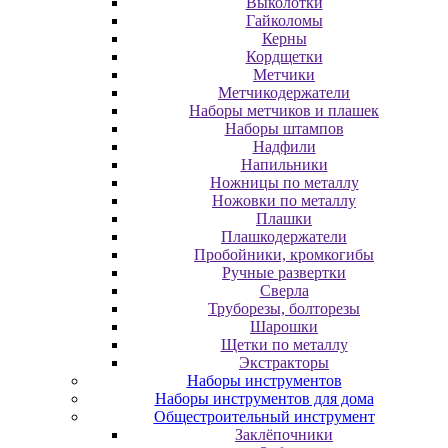
Выколотки
Гайколомы
Керны
Кордщетки
Метчики
Метчикодержатели
Наборы метчиков и плашек
Наборы штампов
Надфили
Напильники
Ножницы по металлу
Ножовки по металлу
Плашки
Плашкодержатели
Пробойники, кромкогибы
Ручные развертки
Сверла
Труборезы, болторезы
Шарошки
Щетки по металлу
Экcтpaктopы
Наборы инструментов
Наборы инструментов для дома
Общестроительный инструмент
Заклёпочники