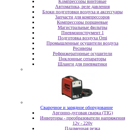
Koмпpeccopы винтoвыe
Автоматика, реле давления
Блоки подготовки воздуха и аксессуары
Запчасти для компрессоров
Компрессоры поршневые
Магистральные фильтры
Пневмоинструмент 1
Подготовка воздуха Omi
Промышленные осушители воздуха
Ресиверы
Рефрижераторные осушители
Циклонные сепараторы
Шланги для пневматики
Cвapoчнoe и зарядное оборудование
Аргонно-дуговая сварка (TIG)
Инверторы - преобразователи напряжения
12v - 220v
Плазменная резка