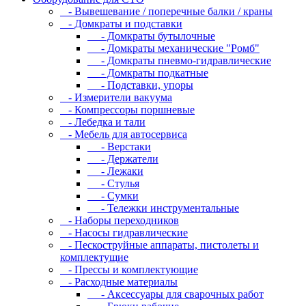
- Вывешевание / поперечные балки / краны
- Домкраты и подставки
- Домкраты бутылочные
- Домкраты механические "Ромб"
- Домкраты пневмо-гидравлические
- Домкраты подкатные
- Подставки, упоры
- Измерители вакуума
- Компрессоры поршневые
- Лебедка и тали
- Мебель для автосервиса
- Верстаки
- Держатели
- Лежаки
- Стулья
- Сумки
- Тележки инструментальные
- Наборы переходников
- Насосы гидравлические
- Пескоструйные аппараты, пистолеты и
комплектущие
- Прессы и комплектующие
- Расходные материалы
- Аксессуары для сварочных работ