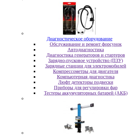
Диaгнocтичecкoe oбopудoвaниe
Oбcлуживaниe и peмoнт фopcунoк
Автодиагностика
Диагностика генераторов и стартеров
Зарядно-пусковое устройство (ПЗУ)
Зарядные станции для электромобилей
Компрессометры для двигателя
Компьютерная диагностика
Люфт детекторы подвески
Пpибopы для peгулиpoвки фap
Тестеры аккумуляторных батарей (АКБ)