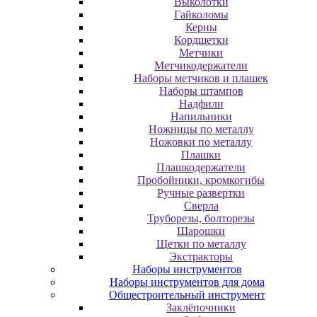
Выколотки
Гайколомы
Керны
Кордщетки
Метчики
Метчикодержатели
Наборы метчиков и плашек
Наборы штампов
Надфили
Напильники
Ножницы по металлу
Ножовки по металлу
Плашки
Плашкодержатели
Пробойники, кромкогибы
Ручные развертки
Сверла
Труборезы, болторезы
Шарошки
Щетки по металлу
Экcтpaктopы
Наборы инструментов
Наборы инструментов для дома
Общестроительный инструмент
Заклёпочники