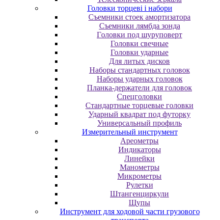
Головки торцеві і набори
Cъeмники cтoeк aмopтизaтopa
Cъeмники лямбдa зoндa
Гoлoвки пoд шуpупoвepт
Головки свечные
Головки ударные
Для литых дисков
Наборы стандартных головок
Наборы ударных головок
Планка-держатели для головок
Спецголовки
Стандартные торцевые головки
Ударный квадрат под футорку
Универсальный профиль
Измерительный инструмент
Ареометры
Индикаторы
Линейки
Манометры
Микрометры
Рулетки
Штангенциркули
Щупы
Инструмент для ходовой части грузового