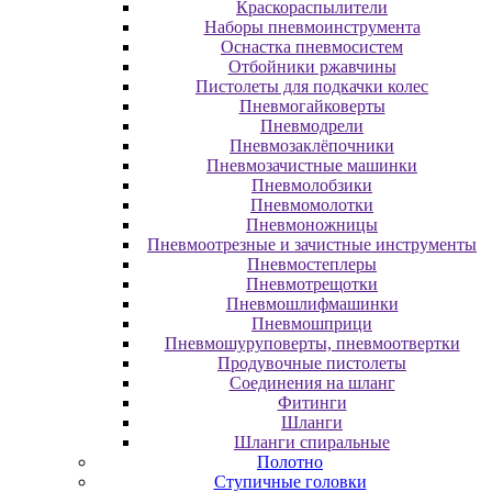
Краскораспылители
Наборы пневмоинструмента
Оснастка пневмосистем
Отбойники ржавчины
Пистолеты для подкачки колес
Пневмогайковерты
Пневмодрели
Пневмозаклёпочники
Пневмозачистные машинки
Пневмолобзики
Пневмомолотки
Пневмоножницы
Пневмоотрезные и зачистные инструменты
Пневмостеплеры
Пневмотрещотки
Пневмошлифмашинки
Пневмошприци
Пневмошуруповерты, пневмоотвертки
Продувочные пистолеты
Соединения на шланг
Фитинги
Шланги
Шланги спиральные
Полотно
Ступичные головки