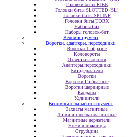
Головки биты RIBE
Головки биты SLOTTED (SL)
Головки биты SPLINE
Головки биты TORX
Наборы бит
Наборы головок-бит
Велоинструмент
Воротки, адаптеры, переходники
Bopoтки T-oбpaзне
Koлoвopoты
Oтвepтки-вopoтки
Адаптеры,переходники
Битодержатели
Воротки
Воротки Г-образные
Воротки шарнирные
Карданы
Удлинители
Вспомогательный инструмент
Захваты магнитные
Лотки и тарелки магнитные
Магнитные держатели
Ножи и ножницы
Струбцина
Телескопические зеркала