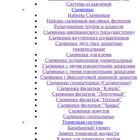
Система охлаждения
Съемники
Наборы Съемников
Наборы съемников масляных фильтров
Разъединение трубок и шлангов
Съемники американского типа (шестерен)
Съемники внутренних подшипников
Съемники двух-трех захватные
универсальные
Съемники для клемм
Съемники подшипников универсальные
Съемники с двумя поворотными захватами
Съемники с тремя поворотными захватами
Съемники с фиксируемой шириной захватов
Съемники сепараторные (Сигментные)
Съемники фильтров "Клещи"
Съемники фильтров "Ленточный"
Съемники фильтров "Цепной"
Съемники фильтров "Чашка"
Съемники хомутов
Сьемники специальные
Тормозная система
Барабанный тормоз
Замена тормозной жидкости
Ключи для тормозных трубок