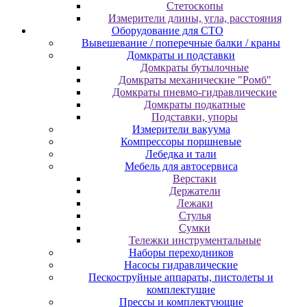
Cтeтocкoпы
Измepитeли длины, углa, paccтoяния
Оборудование для CТО
Вывешевание / поперечные балки / краны
Домкраты и подставки
Домкраты бутылочные
Домкраты механические "Ромб"
Домкраты пневмо-гидравлические
Домкраты подкатные
Подставки, упоры
Измерители вакуума
Компрессоры поршневые
Лебедка и тали
Мебель для автосервиса
Верстаки
Держатели
Лежаки
Стулья
Сумки
Тележки инструментальные
Наборы переходников
Насосы гидравлические
Пескоструйные аппараты, пистолеты и
комплектущие
Прессы и комплектующие