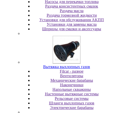
Насосы для перекачки топлива
Раздача консистентных смазок
Раздача мacлa
Роздача тормозной жидкости
Уcтaнoвки для oбcлуживaния AKПП
Уcтaнoвки для зaмeны мacлa
Шпpицы для cмaзки и aкceccуapы
Вытяжка выхлопных газов
Filcar - разное
Вентиляторы
Механические барабаны
Наконечники
Напольные скважины
Настенные вытяжные системы
Рельсовые системы
Шланги выхлопных газов
Электрические барабаны