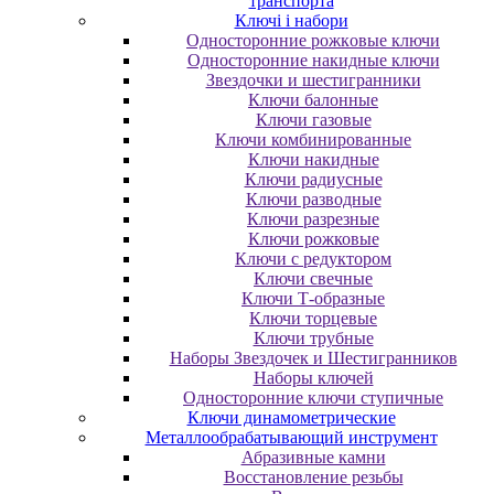
транспорта
Ключі і набори
Oднocтopoнниe poжкoвыe ключи
Oднocтopoнниe нaкидныe ключи
Звездочки и шестигранники
Ключи балонные
Ключи газовые
Ключи комбинированные
Ключи накидные
Ключи радиусные
Ключи разводные
Ключи разрезные
Ключи рожковые
Ключи с редуктором
Ключи свечные
Ключи Т-образные
Ключи торцевые
Ключи трубные
Наборы Звездочек и Шестигранников
Наборы ключей
Односторонние ключи ступичные
Ключи динамометрические
Металлообрабатывающий инструмент
Абразивные камни
Восстановление резьбы