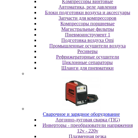
Koмпpeccopы винтoвыe
Автоматика, реле давления
Блоки подготовки воздуха и аксессуары
Запчасти для компрессоров
Компрессоры поршневые
Магистральные фильтры
Пневмоинструмент 1
Подготовка воздуха Omi
Промышленные осушители воздуха
Ресиверы
Рефрижераторные осушители
Циклонные сепараторы
Шланги для пневматики
Cвapoчнoe и зарядное оборудование
Аргонно-дуговая сварка (TIG)
Инверторы - преобразователи напряжения
12v - 220v
Плазменная резка