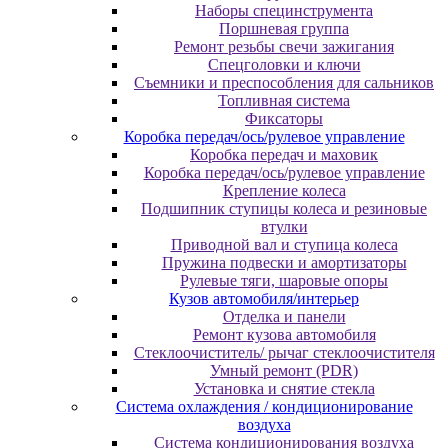
Наборы специнструмента
Поршневая группа
Ремонт резьбы свечи зажигания
Спецголовки и ключи
Съемники и преспособления для сальников
Топливная система
Фиксаторы
Коробка передач/ось/рулевое управление
Коробка передач и маховик
Коробка передач/ось/рулевое управление
Крепление колеса
Подшипник ступицы колеса и резиновые
втулки
Приводной вал и ступица колеса
Пружина подвески и амортизаторы
Рулевые тяги, шаровые опоры
Кузов автомобиля/интерьер
Отделка и панели
Ремонт кузова автомобиля
Стеклоочиститель/ рычаг стеклоочистителя
Умный ремонт (PDR)
Установка и снятие стекла
Система охлаждения / кондиционирование
воздуха
Система кондиционирования воздуха