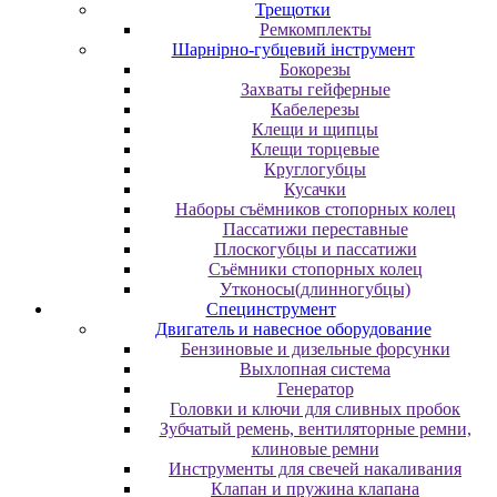
Трещотки
Ремкомплекты
Шарнірно-губцевий інструмент
Бокорезы
Захваты гейферные
Кабелерезы
Клещи и щипцы
Клещи торцевые
Круглогубцы
Кусачки
Наборы съёмников стопорных колец
Пассатижи переставные
Плоскогубцы и пассатижи
Съёмники стопорных колец
Утконосы(длинногубцы)
Специнструмент
Двигатель и навесное оборудование
Бензиновые и дизельные форсунки
Выхлопная система
Генератор
Головки и ключи для сливных пробок
Зубчатый ремень, вентиляторные ремни,
клиновые ремни
Инструменты для свечей накаливания
Клапан и пружина клапана