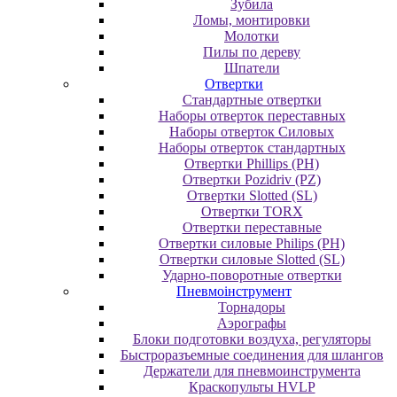
Зубила
Ломы, монтировки
Молотки
Пилы по дереву
Шпатели
Отвертки
Cтандартные отвертки
Наборы отверток переставных
Наборы отверток Силовых
Наборы отверток стандартных
Отвертки Phillips (PH)
Отвертки Pozidriv (PZ)
Отвертки Slotted (SL)
Отвертки TORX
Отвертки переставные
Отвертки силовые Philips (PH)
Отвертки силовые Slotted (SL)
Ударно-поворотные отвертки
Пневмоінструмент
Topнaдopы
Аэрографы
Блоки подготовки воздуха, регуляторы
Быстроразъемные соединения для шлангов
Держатели для пневмоинструмента
Краскопульты HVLP