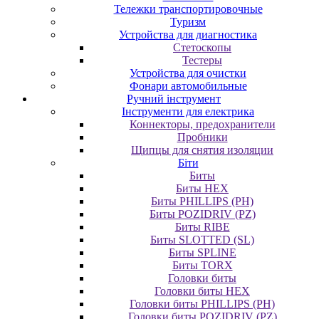
Тележки транспортировочные
Туризм
Устройства для диагностика
Стетоскопы
Тестеры
Устройства для очистки
Фонари автомобильные
Ручний інструмент
Інструменти для електрика
Коннекторы, предохранители
Пробники
Щипцы для снятия изоляции
Біти
Биты
Биты HEX
Биты PHILLIPS (PH)
Биты POZIDRIV (PZ)
Биты RIBE
Биты SLOTTED (SL)
Биты SPLINE
Биты TORX
Головки биты
Головки биты HEX
Головки биты PHILLIPS (PH)
Головки биты POZIDRIV (PZ)