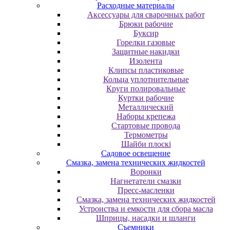
Расходные материалы
Аксессуары для сварочных работ
Брюки рабочие
Буксир
Горелки газовые
Защитные накидки
Изолента
Клипсы пластиковые
Кольца уплотнительные
Круги полировальные
Куртки рабочие
Металлический
Наборы крепежа
Стартовые провода
Термометры
Шайби плоскі
Садовое освещение
Смазка, замена технических жидкостей
Воронки
Нагнетатели смазки
Пресс-масленки
Смазка, замена технических жидкостей
Устроиства и емкости для сбора масла
Шприцы, насадки и шланги
Съемники