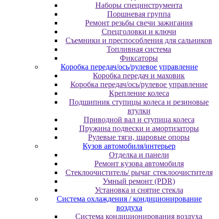
Наборы специнструмента
Поршневая группа
Ремонт резьбы свечи зажигания
Спецголовки и ключи
Съемники и преспособления для сальников
Топливная система
Фиксаторы
Коробка передач/ось/рулевое управление
Коробка передач и маховик
Коробка передач/ось/рулевое управление
Крепление колеса
Подшипник ступицы колеса и резиновые
втулки
Приводной вал и ступица колеса
Пружина подвески и амортизаторы
Рулевые тяги, шаровые опоры
Кузов автомобиля/интерьер
Отделка и панели
Ремонт кузова автомобиля
Стеклоочиститель/ рычаг стеклоочистителя
Умный ремонт (PDR)
Установка и снятие стекла
Система охлаждения / кондиционирование
воздуха
Система кондиционирования воздуха