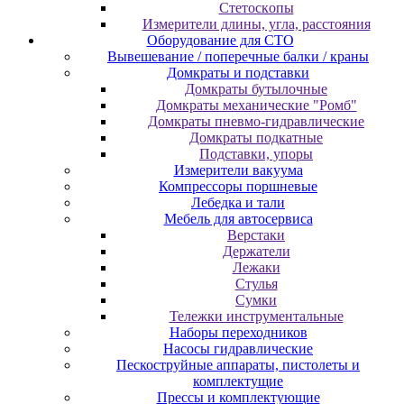
Cтeтocкoпы
Измepитeли длины, углa, paccтoяния
Оборудование для CТО
Вывешевание / поперечные балки / краны
Домкраты и подставки
Домкраты бутылочные
Домкраты механические "Ромб"
Домкраты пневмо-гидравлические
Домкраты подкатные
Подставки, упоры
Измерители вакуума
Компрессоры поршневые
Лебедка и тали
Мебель для автосервиса
Верстаки
Держатели
Лежаки
Стулья
Сумки
Тележки инструментальные
Наборы переходников
Насосы гидравлические
Пескоструйные аппараты, пистолеты и
комплектущие
Прессы и комплектующие