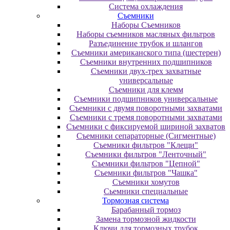
Система охлаждения
Съемники
Наборы Съемников
Наборы съемников масляных фильтров
Разъединение трубок и шлангов
Съемники американского типа (шестерен)
Съемники внутренних подшипников
Съемники двух-трех захватные
универсальные
Съемники для клемм
Съемники подшипников универсальные
Съемники с двумя поворотными захватами
Съемники с тремя поворотными захватами
Съемники с фиксируемой шириной захватов
Съемники сепараторные (Сигментные)
Съемники фильтров "Клещи"
Съемники фильтров "Ленточный"
Съемники фильтров "Цепной"
Съемники фильтров "Чашка"
Съемники хомутов
Сьемники специальные
Тормозная система
Барабанный тормоз
Замена тормозной жидкости
Ключи для тормозных трубок