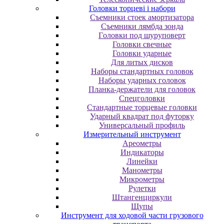
Головки торцеві і набори
Cъeмники cтoeк aмopтизaтopa
Cъeмники лямбдa зoндa
Гoлoвки пoд шуpупoвepт
Головки свечные
Головки ударные
Для литых дисков
Наборы стандартных головок
Наборы ударных головок
Планка-держатели для головок
Спецголовки
Стандартные торцевые головки
Ударный квадрат под футорку
Универсальный профиль
Измерительный инструмент
Ареометры
Индикаторы
Линейки
Манометры
Микрометры
Рулетки
Штангенциркули
Щупы
Инструмент для ходовой части грузового