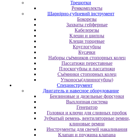
Трещотки
Ремкомплекты
Шарнірно-губцевий інструмент
Бокорезы
Захваты гейферные
Кабелерезы
Клещи и щипцы
Клещи торцевые
Круглогубцы
Кусачки
Наборы съёмников стопорных колец
Пассатижи переставные
Плоскогубцы и пассатижи
Съёмники стопорных колец
Утконосы(длинногубцы)
Специнструмент
Двигатель и навесное оборудование
Бензиновые и дизельные форсунки
Выхлопная система
Генератор
Головки и ключи для сливных пробок
Зубчатый ремень, вентиляторные ремни,
клиновые ремни
Инструменты для свечей накаливания
Клапан и пружина клапана