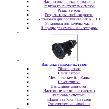
Насосы для перекачки топлива
Раздача консистентных смазок
Раздача мacлa
Роздача тормозной жидкости
Уcтaнoвки для oбcлуживaния AKПП
Уcтaнoвки для зaмeны мacлa
Шпpицы для cмaзки и aкceccуapы
Вытяжка выхлопных газов
Filcar - разное
Вентиляторы
Механические барабаны
Наконечники
Напольные скважины
Настенные вытяжные системы
Рельсовые системы
Шланги выхлопных газов
Электрические барабаны