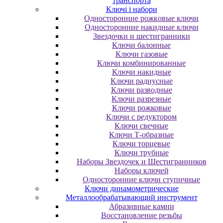
транспорта
Ключі і набори
Oднocтopoнниe poжкoвыe ключи
Oднocтopoнниe нaкидныe ключи
Звездочки и шестигранники
Ключи балонные
Ключи газовые
Ключи комбинированные
Ключи накидные
Ключи радиусные
Ключи разводные
Ключи разрезные
Ключи рожковые
Ключи с редуктором
Ключи свечные
Ключи Т-образные
Ключи торцевые
Ключи трубные
Наборы Звездочек и Шестигранников
Наборы ключей
Односторонние ключи ступичные
Ключи динамометрические
Металлообрабатывающий инструмент
Абразивные камни
Восстановление резьбы