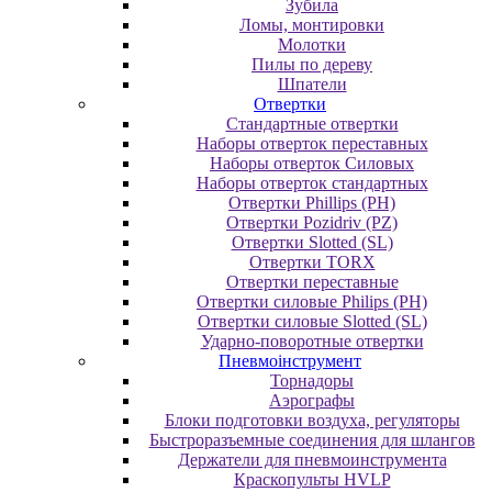
Зубила
Ломы, монтировки
Молотки
Пилы по дереву
Шпатели
Отвертки
Cтандартные отвертки
Наборы отверток переставных
Наборы отверток Силовых
Наборы отверток стандартных
Отвертки Phillips (PH)
Отвертки Pozidriv (PZ)
Отвертки Slotted (SL)
Отвертки TORX
Отвертки переставные
Отвертки силовые Philips (PH)
Отвертки силовые Slotted (SL)
Ударно-поворотные отвертки
Пневмоінструмент
Topнaдopы
Аэрографы
Блоки подготовки воздуха, регуляторы
Быстроразъемные соединения для шлангов
Держатели для пневмоинструмента
Краскопульты HVLP