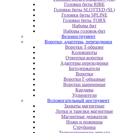
Головки биты RIBE
Головки биты SLOTTED (SL)
Головки биты SPLINE
Головки биты TORX
Наборы бит
Наборы головок-бит
Велоинструмент
Воротки, адаптеры, переходники
Bopoтки T-oбpaзне
Koлoвopoты
Oтвepтки-вopoтки
Адаптеры,переходники
Битодержатели
Воротки
Воротки Г-образные
Воротки шарнирные
Карданы
Удлинители
Вспомогательный инструмент
Захваты магнитные
Лотки и тарелки магнитные
Магнитные держатели
Ножи и ножницы
Струбцина
Телескопические зеркала