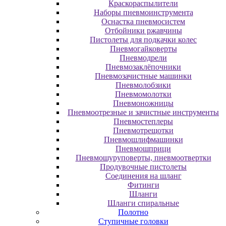
Краскораспылители
Наборы пневмоинструмента
Оснастка пневмосистем
Отбойники ржавчины
Пистолеты для подкачки колес
Пневмогайковерты
Пневмодрели
Пневмозаклёпочники
Пневмозачистные машинки
Пневмолобзики
Пневмомолотки
Пневмоножницы
Пневмоотрезные и зачистные инструменты
Пневмостеплеры
Пневмотрещотки
Пневмошлифмашинки
Пневмошприци
Пневмошуруповерты, пневмоотвертки
Продувочные пистолеты
Соединения на шланг
Фитинги
Шланги
Шланги спиральные
Полотно
Ступичные головки