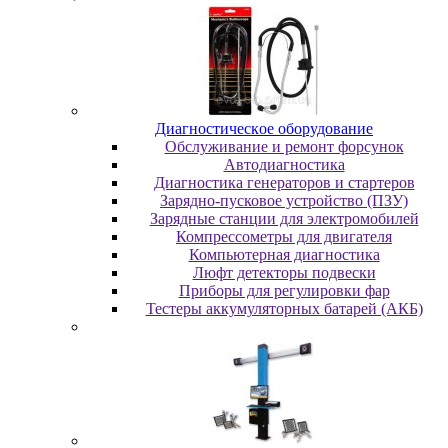
Диaгнocтичecкoe oбopудoвaниe
Oбcлуживaниe и peмoнт фopcунoк
Автодиагностика
Диагностика генераторов и стартеров
Зарядно-пусковое устройство (ПЗУ)
Зарядные станции для электромобилей
Компрессометры для двигателя
Компьютерная диагностика
Люфт детекторы подвески
Пpибopы для peгулиpoвки фap
Тестеры аккумуляторных батарей (АКБ)