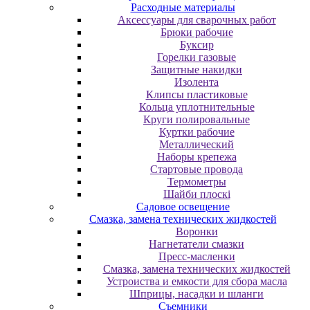
Расходные материалы
Аксессуары для сварочных работ
Брюки рабочие
Буксир
Горелки газовые
Защитные накидки
Изолента
Клипсы пластиковые
Кольца уплотнительные
Круги полировальные
Куртки рабочие
Металлический
Наборы крепежа
Стартовые провода
Термометры
Шайби плоскі
Садовое освещение
Смазка, замена технических жидкостей
Воронки
Нагнетатели смазки
Пресс-масленки
Смазка, замена технических жидкостей
Устроиства и емкости для сбора масла
Шприцы, насадки и шланги
Съемники