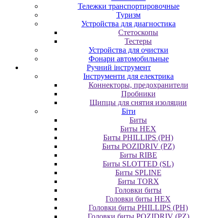
Тележки транспортировочные
Туризм
Устройства для диагностика
Стетоскопы
Тестеры
Устройства для очистки
Фонари автомобильные
Ручний інструмент
Інструменти для електрика
Коннекторы, предохранители
Пробники
Щипцы для снятия изоляции
Біти
Биты
Биты HEX
Биты PHILLIPS (PH)
Биты POZIDRIV (PZ)
Биты RIBE
Биты SLOTTED (SL)
Биты SPLINE
Биты TORX
Головки биты
Головки биты HEX
Головки биты PHILLIPS (PH)
Головки биты POZIDRIV (PZ)