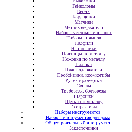
Выколотки
Гайколомы
Керны
Кордщетки
Метчики
Метчикодержатели
Наборы метчиков и плашек
Наборы штампов
Надфили
Напильники
Ножницы по металлу
Ножовки по металлу
Плашки
Плашкодержатели
Пробойники, кромкогибы
Ручные развертки
Сверла
Труборезы, болторезы
Шарошки
Щетки по металлу
Экcтpaктopы
Наборы инструментов
Наборы инструментов для дома
Общестроительный инструмент
Заклёпочники