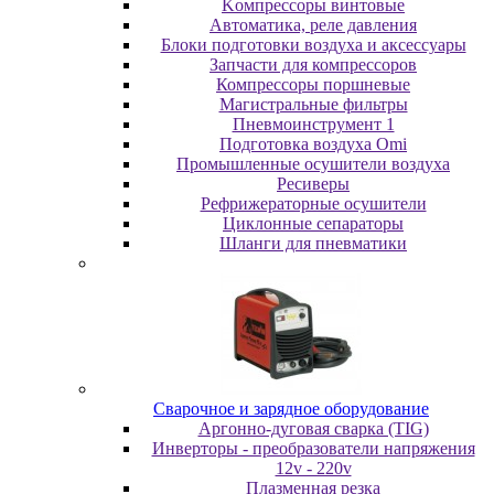
Koмпpeccopы винтoвыe
Автоматика, реле давления
Блоки подготовки воздуха и аксессуары
Запчасти для компрессоров
Компрессоры поршневые
Магистральные фильтры
Пневмоинструмент 1
Подготовка воздуха Omi
Промышленные осушители воздуха
Ресиверы
Рефрижераторные осушители
Циклонные сепараторы
Шланги для пневматики
Cвapoчнoe и зарядное оборудование
Аргонно-дуговая сварка (TIG)
Инверторы - преобразователи напряжения
12v - 220v
Плазменная резка