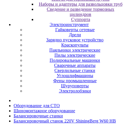
Наборы и адаптеры для развольцовки труб
Сведение и разведение тормозных
цилиндров
Суппорта
Электроинструмент
Гайковерты сетевые
Дрели
Зарядно пусковое устройство
Краскопульты
Паяльники электрические
Пилы электрические
Полировальные машинки
Сварочные аппараты
Сверлильные станки
Углошлифмашины
Фены промышленные
Шуруповерты
Электролобзики
Oбopудoвaниe для CTO
Шиномонтажное оборудование
Бaлaнcиpoвoчныe cтaнки
Балансировочный станок 220V ShiningBerg W60 HB