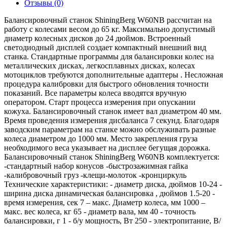
Отзывы (0)
Балансировочный станок ShiningBerg W60NB рассчитан на
работу с колесами весом до 65 кг. Максимально допустимый
диаметр колесных дисков до 24 дюймов. Встроенный
светодиодный дисплей создает компактный внешний вид
станка. Стандартные программы для балансировки колес на
металлических дисках, легкосплавных дисках, колесах
мотоциклов требуются дополнительные адаптеры . Несложная
процедура калибровки для быстрого обновления точности
показаний. Все параметры колеса вводятся вручную
оператором. Старт процесса измерения при опускании
кожуха. Балансировочный станок имеет вал диаметром 40 мм.
Время проведения измерения дисбаланса 7 секунд. Благодаря
заводским параметрам на станке можно обслуживать разные
колеса диаметром до 1000 мм. Место закрепления груза
необходимого веса указывает на дисплее бегущая дорожка.
Балансировочный станок ShiningBerg W60NB комплектуется:
-стандартный набор конусов -быстрозажимная гайка
-калибровочный груз -клещи-молоток -кронциркуль
Технические характеристики: - диаметр диска, дюймов 10-24 -
ширина диска динамическая балансировка , дюймов 1.5-20 -
время измерения, сек 7 – макс. Диаметр колеса, мм 1000 –
макс. вес колеса, кг 65 - диаметр вала, мм 40 - точность
балансировки, г 1 - б/у мощность, Вт 250 - электропитание, В/