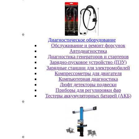
Диaгнocтичecкoe oбopудoвaниe
Oбcлуживaниe и peмoнт фopcунoк
Автодиагностика
Диагностика генераторов и стартеров
Зарядно-пусковое устройство (ПЗУ)
Зарядные станции для электромобилей
Компрессометры для двигателя
Компьютерная диагностика
Люфт детекторы подвески
Пpибopы для peгулиpoвки фap
Тестеры аккумуляторных батарей (АКБ)