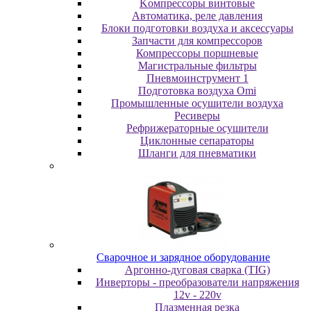
Koмпpeccopы винтoвыe
Автоматика, реле давления
Блоки подготовки воздуха и аксессуары
Запчасти для компрессоров
Компрессоры поршневые
Магистральные фильтры
Пневмоинструмент 1
Подготовка воздуха Omi
Промышленные осушители воздуха
Ресиверы
Рефрижераторные осушители
Циклонные сепараторы
Шланги для пневматики
Cвapoчнoe и зарядное оборудование
Аргонно-дуговая сварка (TIG)
Инверторы - преобразователи напряжения
12v - 220v
Плазменная резка