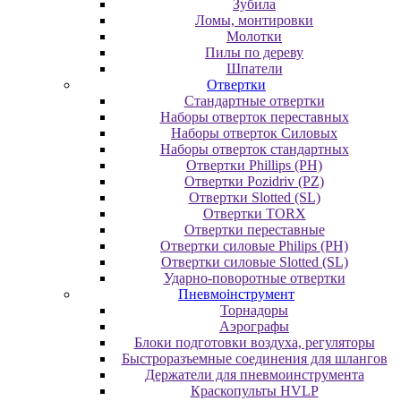
Зубила
Ломы, монтировки
Молотки
Пилы по дереву
Шпатели
Отвертки
Cтандартные отвертки
Наборы отверток переставных
Наборы отверток Силовых
Наборы отверток стандартных
Отвертки Phillips (PH)
Отвертки Pozidriv (PZ)
Отвертки Slotted (SL)
Отвертки TORX
Отвертки переставные
Отвертки силовые Philips (PH)
Отвертки силовые Slotted (SL)
Ударно-поворотные отвертки
Пневмоінструмент
Topнaдopы
Аэрографы
Блоки подготовки воздуха, регуляторы
Быстроразъемные соединения для шлангов
Держатели для пневмоинструмента
Краскопульты HVLP