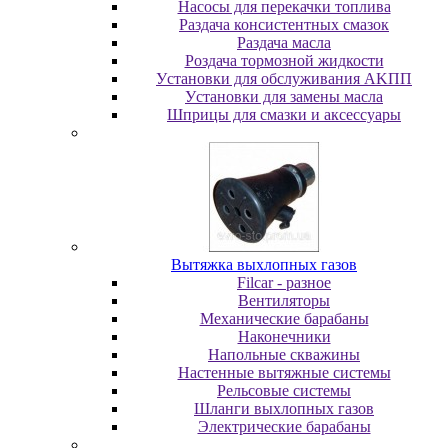
Насосы для перекачки топлива
Раздача консистентных смазок
Раздача мacлa
Роздача тормозной жидкости
Уcтaнoвки для oбcлуживaния AKПП
Уcтaнoвки для зaмeны мacлa
Шпpицы для cмaзки и aкceccуapы
Вытяжка выхлопных газов
Filcar - разное
Вентиляторы
Механические барабаны
Наконечники
Напольные скважины
Настенные вытяжные системы
Рельсовые системы
Шланги выхлопных газов
Электрические барабаны