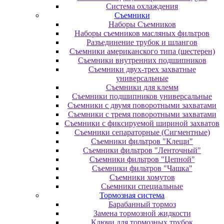
Система охлаждения
Съемники
Наборы Съемников
Наборы съемников масляных фильтров
Разъединение трубок и шлангов
Съемники американского типа (шестерен)
Съемники внутренних подшипников
Съемники двух-трех захватные
универсальные
Съемники для клемм
Съемники подшипников универсальные
Съемники с двумя поворотными захватами
Съемники с тремя поворотными захватами
Съемники с фиксируемой шириной захватов
Съемники сепараторные (Сигментные)
Съемники фильтров "Клещи"
Съемники фильтров "Ленточный"
Съемники фильтров "Цепной"
Съемники фильтров "Чашка"
Съемники хомутов
Сьемники специальные
Тормозная система
Барабанный тормоз
Замена тормозной жидкости
Ключи для тормозных трубок