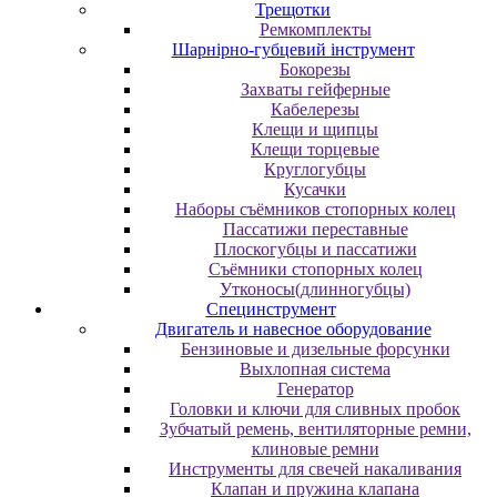
Трещотки
Ремкомплекты
Шарнірно-губцевий інструмент
Бокорезы
Захваты гейферные
Кабелерезы
Клещи и щипцы
Клещи торцевые
Круглогубцы
Кусачки
Наборы съёмников стопорных колец
Пассатижи переставные
Плоскогубцы и пассатижи
Съёмники стопорных колец
Утконосы(длинногубцы)
Специнструмент
Двигатель и навесное оборудование
Бензиновые и дизельные форсунки
Выхлопная система
Генератор
Головки и ключи для сливных пробок
Зубчатый ремень, вентиляторные ремни,
клиновые ремни
Инструменты для свечей накаливания
Клапан и пружина клапана