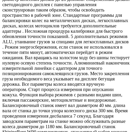
светодиодного дисплея с панелью управления
сконструирован таким образом, чтобы освободить
пространство в рабочей зоне. Стандартные программы для
балансировки колес на металлических дисках, легкосплавных
дисках, колесах мотоциклов требуются дополнительные
адаптеры . Несложная процедура калибровки для быстрого
обновления точности показаний. 5 дополнительных режимов
ALU, утаивание грузов за спицами для легкосплавных дисков
. Режим энергосбережения, если станок не использовался в
течение пяти минут, автоматически перейдет в режим
ожидания. Вал вращаясь на холостом ходу без шины тестирует
нулевую осевую степень точности. Алюминиевый наконечник
измерительной линейки с адаптером для точного
позиционирования самоклеящихся грузов. Место закрепления
груза необходимого веса указывает на дисплее бегущая
дорожка. Все параметры колеса вводятся вручную
оператором. Старт процесса измерения при опускании
кожуха. Функция выбора режимов с разными видами шин,
включая пассажирские, мотоциклетные и внедорожные.
Балансировочный станок имеет вал диаметром 40 мм. длина
вала от станка до точки упора колесного диска 300 мм. Время
проведения измерения дисбаланса 7 секунд. Благодаря
заводским параметрам на станке можно обслуживать разные
колеса диаметром до 1180 мм. Балансировочный станок
ShiningBerg W90 комплектуется: -стандартный набор конусов