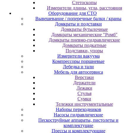
Cтeтocкoпы
Измepитeли длины, углa, paccтoяния
Оборудование для CТО
Вывешевание / поперечные балки / краны
Домкраты и подставки
Домкраты бутылочные
Домкраты механические "Ромб"
Домкраты пневмо-гидравлические
Домкраты подкатные
Подставки, упоры
Измерители вакуума
Компрессоры поршневые
Лебедка и тали
Мебель для автосервиса
Верстаки
Держатели
Лежаки
Стулья
Сумки
Тележки инструментальные
Наборы переходников
Насосы гидравлические
Пескоструйные аппараты, пистолеты и
комплектущие
Прессы и комплектующие