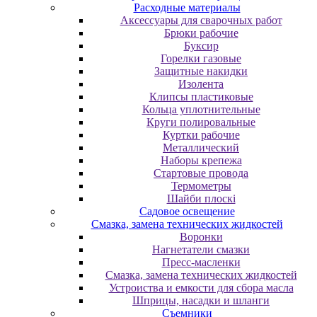
Расходные материалы
Аксессуары для сварочных работ
Брюки рабочие
Буксир
Горелки газовые
Защитные накидки
Изолента
Клипсы пластиковые
Кольца уплотнительные
Круги полировальные
Куртки рабочие
Металлический
Наборы крепежа
Стартовые провода
Термометры
Шайби плоскі
Садовое освещение
Смазка, замена технических жидкостей
Воронки
Нагнетатели смазки
Пресс-масленки
Смазка, замена технических жидкостей
Устроиства и емкости для сбора масла
Шприцы, насадки и шланги
Съемники