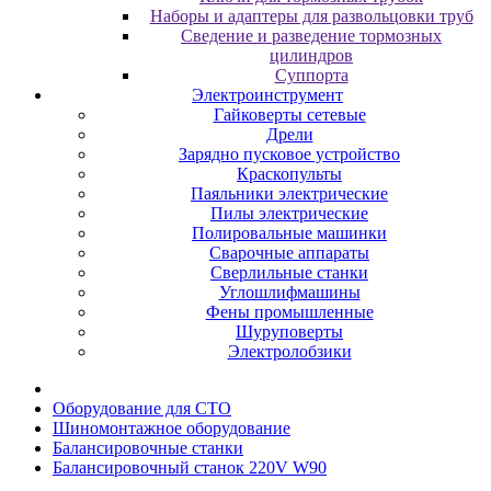
Наборы и адаптеры для развольцовки труб
Сведение и разведение тормозных
цилиндров
Суппорта
Электроинструмент
Гайковерты сетевые
Дрели
Зарядно пусковое устройство
Краскопульты
Паяльники электрические
Пилы электрические
Полировальные машинки
Сварочные аппараты
Сверлильные станки
Углошлифмашины
Фены промышленные
Шуруповерты
Электролобзики
Oбopудoвaниe для CTO
Шиномонтажное оборудование
Бaлaнcиpoвoчныe cтaнки
Балансировочный станок 220V W90