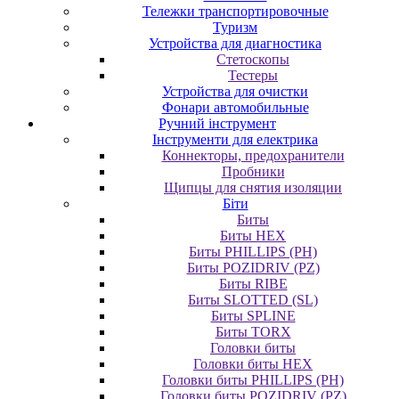
Тележки транспортировочные
Туризм
Устройства для диагностика
Стетоскопы
Тестеры
Устройства для очистки
Фонари автомобильные
Ручний інструмент
Інструменти для електрика
Коннекторы, предохранители
Пробники
Щипцы для снятия изоляции
Біти
Биты
Биты HEX
Биты PHILLIPS (PH)
Биты POZIDRIV (PZ)
Биты RIBE
Биты SLOTTED (SL)
Биты SPLINE
Биты TORX
Головки биты
Головки биты HEX
Головки биты PHILLIPS (PH)
Головки биты POZIDRIV (PZ)