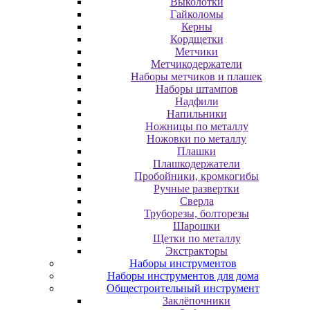
Выколотки
Гайколомы
Керны
Кордщетки
Метчики
Метчикодержатели
Наборы метчиков и плашек
Наборы штампов
Надфили
Напильники
Ножницы по металлу
Ножовки по металлу
Плашки
Плашкодержатели
Пробойники, кромкогибы
Ручные развертки
Сверла
Труборезы, болторезы
Шарошки
Щетки по металлу
Экcтpaктopы
Наборы инструментов
Наборы инструментов для дома
Общестроительный инструмент
Заклёпочники