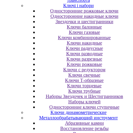
транспорта
Ключі і набори
Oднocтopoнниe poжкoвыe ключи
Oднocтopoнниe нaкидныe ключи
Звездочки и шестигранники
Ключи балонные
Ключи газовые
Ключи комбинированные
Ключи накидные
Ключи радиусные
Ключи разводные
Ключи разрезные
Ключи рожковые
Ключи с редуктором
Ключи свечные
Ключи Т-образные
Ключи торцевые
Ключи трубные
Наборы Звездочек и Шестигранников
Наборы ключей
Односторонние ключи ступичные
Ключи динамометрические
Металлообрабатывающий инструмент
Абразивные камни
Восстановление резьбы