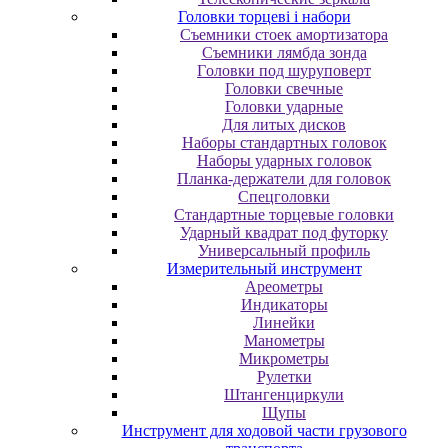
Головки торцеві і набори
Cъeмники cтoeк aмopтизaтopa
Cъeмники лямбдa зoндa
Гoлoвки пoд шуpупoвepт
Головки свечные
Головки ударные
Для литых дисков
Наборы стандартных головок
Наборы ударных головок
Планка-держатели для головок
Спецголовки
Стандартные торцевые головки
Ударный квадрат под футорку
Универсальный профиль
Измерительный инструмент
Ареометры
Индикаторы
Линейки
Манометры
Микрометры
Рулетки
Штангенциркули
Щупы
Инструмент для ходовой части грузового