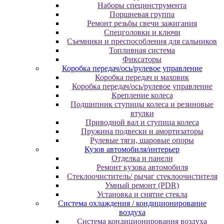
Наборы специнструмента
Поршневая группа
Ремонт резьбы свечи зажигания
Спецголовки и ключи
Съемники и преспособления для сальников
Топливная система
Фиксаторы
Коробка передач/ось/рулевое управление
Коробка передач и маховик
Коробка передач/ось/рулевое управление
Крепление колеса
Подшипник ступицы колеса и резиновые
втулки
Приводной вал и ступица колеса
Пружина подвески и амортизаторы
Рулевые тяги, шаровые опоры
Кузов автомобиля/интерьер
Отделка и панели
Ремонт кузова автомобиля
Стеклоочиститель/ рычаг стеклоочистителя
Умный ремонт (PDR)
Установка и снятие стекла
Система охлаждения / кондиционирование
воздуха
Система кондиционирования воздуха