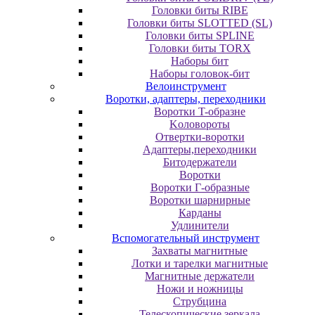
Головки биты RIBE
Головки биты SLOTTED (SL)
Головки биты SPLINE
Головки биты TORX
Наборы бит
Наборы головок-бит
Велоинструмент
Воротки, адаптеры, переходники
Bopoтки T-oбpaзне
Koлoвopoты
Oтвepтки-вopoтки
Адаптеры,переходники
Битодержатели
Воротки
Воротки Г-образные
Воротки шарнирные
Карданы
Удлинители
Вспомогательный инструмент
Захваты магнитные
Лотки и тарелки магнитные
Магнитные держатели
Ножи и ножницы
Струбцина
Телескопические зеркала