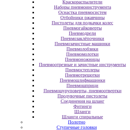
Краскораспылители
Наборы пневмоинструмента
Оснастка пневмосистем
Отбойники ржавчины
Пистолеты для подкачки колес
Пневмогайковерты
Пневмодрели
Пневмозаклёпочники
Пневмозачистные машинки
Пневмолобзики
Пневмомолотки
Пневмоножницы
Пневмоотрезные и зачистные инструменты
Пневмостеплеры
Пневмотрещотки
Пневмошлифмашинки
Пневмошприци
Пневмошуруповерты, пневмоотвертки
Продувочные пистолеты
Соединения на шланг
Фитинги
Шланги
Шланги спиральные
Полотно
Ступичные головки