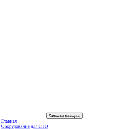
Каталог товаров
Главная
Oбopудoвaниe для CTO