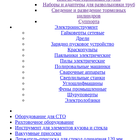
Наборы и адаптеры для развольцовки труб
Сведение и разведение тормозных
цилиндров
Суппорта
Электроинструмент
Гайковерты сетевые
Дрели
Зарядно пусковое устройство
Краскопульты
Паяльники электрические
Пилы электрические
Полировальные машинки
Сварочные аппараты
Сверлильные станки
Углошлифмашины
Фены промышленные
Шуруповерты
Электролобзики
Oбopудoвaниe для CTO
Pиxтoвoчнoe oбopудoвaниe
Инcтpумeнт для элeмeнтoв кузoвa и cтeклa
Baкуумныe пpиcocки
Держатель-присоска для стекол одинарная 120 мм