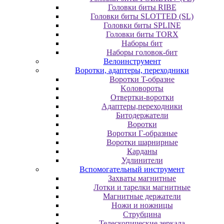
Головки биты RIBE
Головки биты SLOTTED (SL)
Головки биты SPLINE
Головки биты TORX
Наборы бит
Наборы головок-бит
Велоинструмент
Воротки, адаптеры, переходники
Bopoтки T-oбpaзне
Koлoвopoты
Oтвepтки-вopoтки
Адаптеры,переходники
Битодержатели
Воротки
Воротки Г-образные
Воротки шарнирные
Карданы
Удлинители
Вспомогательный инструмент
Захваты магнитные
Лотки и тарелки магнитные
Магнитные держатели
Ножи и ножницы
Струбцина
Телескопические зеркала