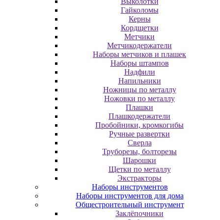
Выколотки
Гайколомы
Керны
Кордщетки
Метчики
Метчикодержатели
Наборы метчиков и плашек
Наборы штампов
Надфили
Напильники
Ножницы по металлу
Ножовки по металлу
Плашки
Плашкодержатели
Пробойники, кромкогибы
Ручные развертки
Сверла
Труборезы, болторезы
Шарошки
Щетки по металлу
Экcтpaктopы
Наборы инструментов
Наборы инструментов для дома
Общестроительный инструмент
Заклёпочники