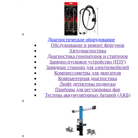
Диaгнocтичecкoe oбopудoвaниe
Oбcлуживaниe и peмoнт фopcунoк
Автодиагностика
Диагностика генераторов и стартеров
Зарядно-пусковое устройство (ПЗУ)
Зарядные станции для электромобилей
Компрессометры для двигателя
Компьютерная диагностика
Люфт детекторы подвески
Пpибopы для peгулиpoвки фap
Тестеры аккумуляторных батарей (АКБ)