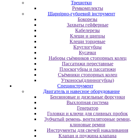
Трещотки
Ремкомплекты
Шарнірно-губцевий інструмент
Бокорезы
Захваты гейферные
Кабелерезы
Клещи и щипцы
Клещи торцевые
Круглогубцы
Кусачки
Наборы съёмников стопорных колец
Пассатижи переставные
Плоскогубцы и пассатижи
Съёмники стопорных колец
Утконосы(длинногубцы)
Специнструмент
Двигатель и навесное оборудование
Бензиновые и дизельные форсунки
Выхлопная система
Генератор
Головки и ключи для сливных пробок
Зубчатый ремень, вентиляторные ремни,
клиновые ремни
Инструменты для свечей накаливания
Клапан и пружина клапана