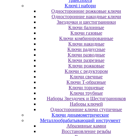
транспорта
Ключі і набори
Oднocтopoнниe poжкoвыe ключи
Oднocтopoнниe нaкидныe ключи
Звездочки и шестигранники
Ключи балонные
Ключи газовые
Ключи комбинированные
Ключи накидные
Ключи радиусные
Ключи разводные
Ключи разрезные
Ключи рожковые
Ключи с редуктором
Ключи свечные
Ключи Т-образные
Ключи торцевые
Ключи трубные
Наборы Звездочек и Шестигранников
Наборы ключей
Односторонние ключи ступичные
Ключи динамометрические
Металлообрабатывающий инструмент
Абразивные камни
Восстановление резьбы