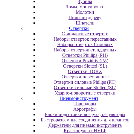
Зубила
Ломы, монтировки
Молотки
Пилы по дереву
Шпатели
Отвертки
Cтандартные отвертки
Наборы отверток переставных
Наборы отверток Силовых
Наборы отверток стандартных
Отвертки Phillips (PH)
Отвертки Pozidriv (PZ)
Отвертки Slotted (SL)
Отвертки TORX
Отвертки переставные
Отвертки силовые Philips (PH)
Отвертки силовые Slotted (SL)
Ударно-поворотные отвертки
Пневмоінструмент
Topнaдopы
Аэрографы
Блоки подготовки воздуха, регуляторы
Быстроразъемные соединения для шлангов
Держатели для пневмоинструмента
Краскопульты HVLP