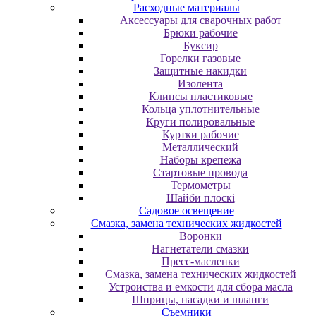
Расходные материалы
Аксессуары для сварочных работ
Брюки рабочие
Буксир
Горелки газовые
Защитные накидки
Изолента
Клипсы пластиковые
Кольца уплотнительные
Круги полировальные
Куртки рабочие
Металлический
Наборы крепежа
Стартовые провода
Термометры
Шайби плоскі
Садовое освещение
Смазка, замена технических жидкостей
Воронки
Нагнетатели смазки
Пресс-масленки
Смазка, замена технических жидкостей
Устроиства и емкости для сбора масла
Шприцы, насадки и шланги
Съемники