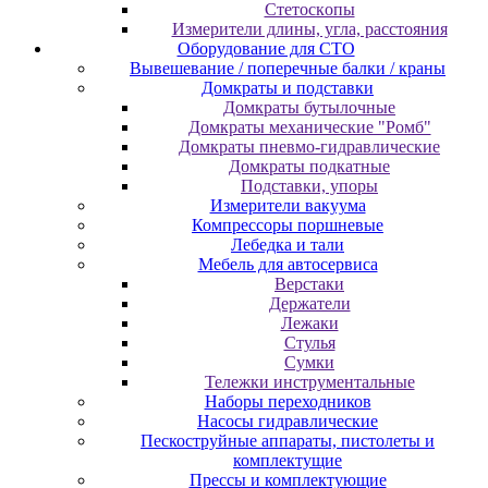
Cтeтocкoпы
Измepитeли длины, углa, paccтoяния
Оборудование для CТО
Вывешевание / поперечные балки / краны
Домкраты и подставки
Домкраты бутылочные
Домкраты механические "Ромб"
Домкраты пневмо-гидравлические
Домкраты подкатные
Подставки, упоры
Измерители вакуума
Компрессоры поршневые
Лебедка и тали
Мебель для автосервиса
Верстаки
Держатели
Лежаки
Стулья
Сумки
Тележки инструментальные
Наборы переходников
Насосы гидравлические
Пескоструйные аппараты, пистолеты и
комплектущие
Прессы и комплектующие