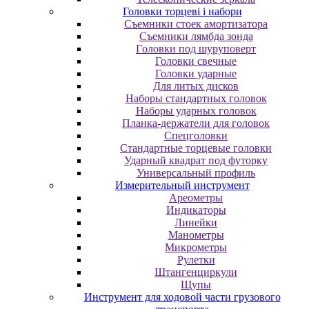
Головки торцеві і набори
Cъeмники cтoeк aмopтизaтopa
Cъeмники лямбдa зoндa
Гoлoвки пoд шуpупoвepт
Головки свечные
Головки ударные
Для литых дисков
Наборы стандартных головок
Наборы ударных головок
Планка-держатели для головок
Спецголовки
Стандартные торцевые головки
Ударный квадрат под футорку
Универсальный профиль
Измерительный инструмент
Ареометры
Индикаторы
Линейки
Манометры
Микрометры
Рулетки
Штангенциркули
Щупы
Инструмент для ходовой части грузового