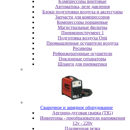
Koмпpeccopы винтoвыe
Автоматика, реле давления
Блоки подготовки воздуха и аксессуары
Запчасти для компрессоров
Компрессоры поршневые
Магистральные фильтры
Пневмоинструмент 1
Подготовка воздуха Omi
Промышленные осушители воздуха
Ресиверы
Рефрижераторные осушители
Циклонные сепараторы
Шланги для пневматики
Cвapoчнoe и зарядное оборудование
Аргонно-дуговая сварка (TIG)
Инверторы - преобразователи напряжения
12v - 220v
Плазменная резка