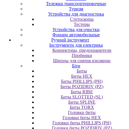
Тележки транспортировочные
Туризм
Устройства для диагностика
Стетоскопы
Тестеры
Устройства для очистки
Фонари автомобильные
Ручний інструмент
Інструменти для електрика
Коннекторы, предохранители
Пробники
Щипцы для снятия изоляции
Біти
Биты
Биты HEX
Биты PHILLIPS (PH)
Биты POZIDRIV (PZ)
Биты RIBE
Биты SLOTTED (SL)
Биты SPLINE
Биты TORX
Головки биты
Головки биты HEX
Головки биты PHILLIPS (PH)
Головки биты POZIDRIV (PZ)