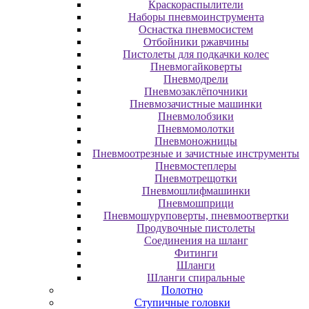
Краскораспылители
Наборы пневмоинструмента
Оснастка пневмосистем
Отбойники ржавчины
Пистолеты для подкачки колес
Пневмогайковерты
Пневмодрели
Пневмозаклёпочники
Пневмозачистные машинки
Пневмолобзики
Пневмомолотки
Пневмоножницы
Пневмоотрезные и зачистные инструменты
Пневмостеплеры
Пневмотрещотки
Пневмошлифмашинки
Пневмошприци
Пневмошуруповерты, пневмоотвертки
Продувочные пистолеты
Соединения на шланг
Фитинги
Шланги
Шланги спиральные
Полотно
Ступичные головки