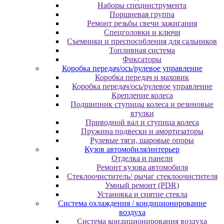
Наборы специнструмента
Поршневая группа
Ремонт резьбы свечи зажигания
Спецголовки и ключи
Съемники и преспособления для сальников
Топливная система
Фиксаторы
Коробка передач/ось/рулевое управление
Коробка передач и маховик
Коробка передач/ось/рулевое управление
Крепление колеса
Подшипник ступицы колеса и резиновые
втулки
Приводной вал и ступица колеса
Пружина подвески и амортизаторы
Рулевые тяги, шаровые опоры
Кузов автомобиля/интерьер
Отделка и панели
Ремонт кузова автомобиля
Стеклоочиститель/ рычаг стеклоочистителя
Умный ремонт (PDR)
Установка и снятие стекла
Система охлаждения / кондиционирование
воздуха
Система кондиционирования воздуха