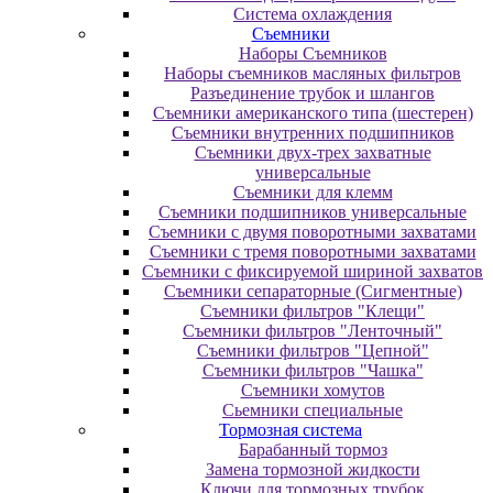
Система охлаждения
Съемники
Наборы Съемников
Наборы съемников масляных фильтров
Разъединение трубок и шлангов
Съемники американского типа (шестерен)
Съемники внутренних подшипников
Съемники двух-трех захватные
универсальные
Съемники для клемм
Съемники подшипников универсальные
Съемники с двумя поворотными захватами
Съемники с тремя поворотными захватами
Съемники с фиксируемой шириной захватов
Съемники сепараторные (Сигментные)
Съемники фильтров "Клещи"
Съемники фильтров "Ленточный"
Съемники фильтров "Цепной"
Съемники фильтров "Чашка"
Съемники хомутов
Сьемники специальные
Тормозная система
Барабанный тормоз
Замена тормозной жидкости
Ключи для тормозных трубок