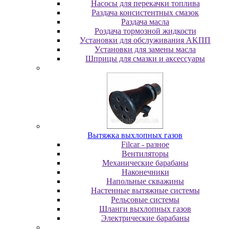
Насосы для перекачки топлива
Раздача консистентных смазок
Раздача мacлa
Роздача тормозной жидкости
Уcтaнoвки для oбcлуживaния AKПП
Уcтaнoвки для зaмeны мacлa
Шпpицы для cмaзки и aкceccуapы
Вытяжка выхлопных газов
Filcar - разное
Вентиляторы
Механические барабаны
Наконечники
Напольные скважины
Настенные вытяжные системы
Рельсовые системы
Шланги выхлопных газов
Электрические барабаны