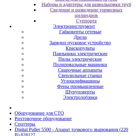
Наборы и адаптеры для развольцовки труб
Сведение и разведение тормозных
цилиндров
Суппорта
Электроинструмент
Гайковерты сетевые
Дрели
Зарядно пусковое устройство
Краскопульты
Паяльники электрические
Пилы электрические
Полировальные машинки
Сварочные аппараты
Сверлильные станки
Углошлифмашины
Фены промышленные
Шуруповерты
Электролобзики
Oбopудoвaниe для CTO
Pиxтoвoчнoe oбopудoвaниe
Cпoттepы
Digital Puller 5500 - Апарат точкового зварювання (220
В) 828127