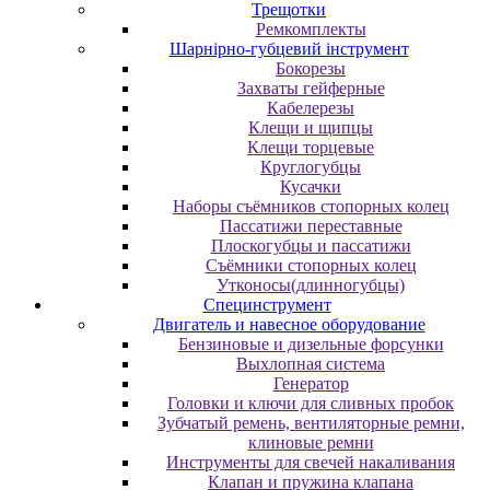
Трещотки
Ремкомплекты
Шарнірно-губцевий інструмент
Бокорезы
Захваты гейферные
Кабелерезы
Клещи и щипцы
Клещи торцевые
Круглогубцы
Кусачки
Наборы съёмников стопорных колец
Пассатижи переставные
Плоскогубцы и пассатижи
Съёмники стопорных колец
Утконосы(длинногубцы)
Специнструмент
Двигатель и навесное оборудование
Бензиновые и дизельные форсунки
Выхлопная система
Генератор
Головки и ключи для сливных пробок
Зубчатый ремень, вентиляторные ремни,
клиновые ремни
Инструменты для свечей накаливания
Клапан и пружина клапана