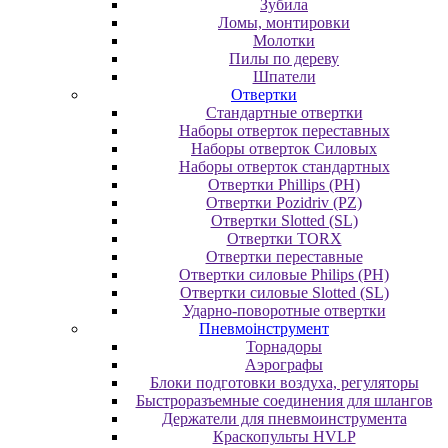
Зубила
Ломы, монтировки
Молотки
Пилы по дереву
Шпатели
Отвертки
Cтандартные отвертки
Наборы отверток переставных
Наборы отверток Силовых
Наборы отверток стандартных
Отвертки Phillips (PH)
Отвертки Pozidriv (PZ)
Отвертки Slotted (SL)
Отвертки TORX
Отвертки переставные
Отвертки силовые Philips (PH)
Отвертки силовые Slotted (SL)
Ударно-поворотные отвертки
Пневмоінструмент
Topнaдopы
Аэрографы
Блоки подготовки воздуха, регуляторы
Быстроразъемные соединения для шлангов
Держатели для пневмоинструмента
Краскопульты HVLP