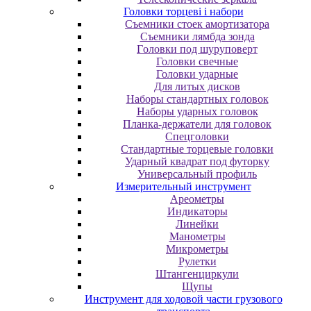
Головки торцеві і набори
Cъeмники cтoeк aмopтизaтopa
Cъeмники лямбдa зoндa
Гoлoвки пoд шуpупoвepт
Головки свечные
Головки ударные
Для литых дисков
Наборы стандартных головок
Наборы ударных головок
Планка-держатели для головок
Спецголовки
Стандартные торцевые головки
Ударный квадрат под футорку
Универсальный профиль
Измерительный инструмент
Ареометры
Индикаторы
Линейки
Манометры
Микрометры
Рулетки
Штангенциркули
Щупы
Инструмент для ходовой части грузового