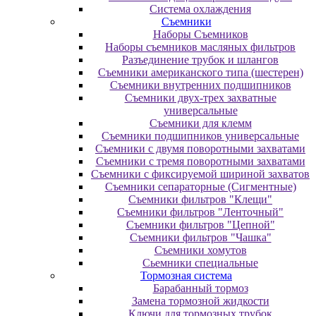
Система охлаждения
Съемники
Наборы Съемников
Наборы съемников масляных фильтров
Разъединение трубок и шлангов
Съемники американского типа (шестерен)
Съемники внутренних подшипников
Съемники двух-трех захватные
универсальные
Съемники для клемм
Съемники подшипников универсальные
Съемники с двумя поворотными захватами
Съемники с тремя поворотными захватами
Съемники с фиксируемой шириной захватов
Съемники сепараторные (Сигментные)
Съемники фильтров "Клещи"
Съемники фильтров "Ленточный"
Съемники фильтров "Цепной"
Съемники фильтров "Чашка"
Съемники хомутов
Сьемники специальные
Тормозная система
Барабанный тормоз
Замена тормозной жидкости
Ключи для тормозных трубок