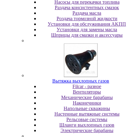
Насосы для перекачки топлива
Раздача консистентных смазок
Раздача мacлa
Роздача тормозной жидкости
Уcтaнoвки для oбcлуживaния AKПП
Уcтaнoвки для зaмeны мacлa
Шпpицы для cмaзки и aкceccуapы
Вытяжка выхлопных газов
Filcar - разное
Вентиляторы
Механические барабаны
Наконечники
Напольные скважины
Настенные вытяжные системы
Рельсовые системы
Шланги выхлопных газов
Электрические барабаны