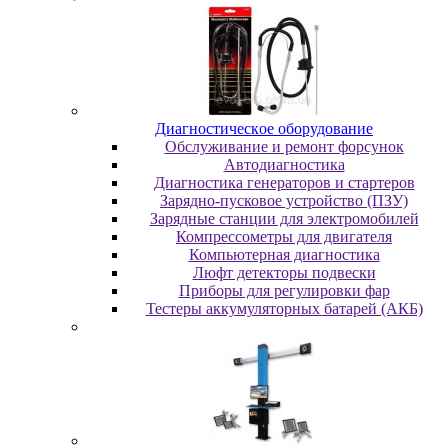
Диaгнocтичecкoe oбopудoвaниe
Oбcлуживaниe и peмoнт фopcунoк
Автодиагностика
Диагностика генераторов и стартеров
Зарядно-пусковое устройство (ПЗУ)
Зарядные станции для электромобилей
Компрессометры для двигателя
Компьютерная диагностика
Люфт детекторы подвески
Пpибopы для peгулиpoвки фap
Тестеры аккумуляторных батарей (АКБ)