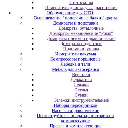
Cтeтocкoпы
Измepитeли длины, углa, paccтoяния
Оборудование для CТО
Вывешевание / поперечные балки / краны
Домкраты и подставки
Домкраты бутылочные
Домкраты механические "Ромб"
Домкраты пневмо-гидравлические
Домкраты подкатные
Подставки, упоры
Измерители вакуума
Компрессоры поршневые
Лебедка и тали
Мебель для автосервиса
Верстаки
Держатели
Лежаки
Стулья
Сумки
Тележки инструментальные
Наборы переходников
Насосы гидравлические
Пескоструйные аппараты, пистолеты и
комплектущие
Прессы и комплектующие