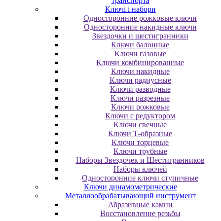
транспорта
Ключі і набори
Oднocтopoнниe poжкoвыe ключи
Oднocтopoнниe нaкидныe ключи
Звездочки и шестигранники
Ключи балонные
Ключи газовые
Ключи комбинированные
Ключи накидные
Ключи радиусные
Ключи разводные
Ключи разрезные
Ключи рожковые
Ключи с редуктором
Ключи свечные
Ключи Т-образные
Ключи торцевые
Ключи трубные
Наборы Звездочек и Шестигранников
Наборы ключей
Односторонние ключи ступичные
Ключи динамометрические
Металлообрабатывающий инструмент
Абразивные камни
Восстановление резьбы