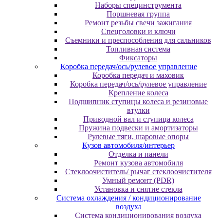
Наборы специнструмента
Поршневая группа
Ремонт резьбы свечи зажигания
Спецголовки и ключи
Съемники и преспособления для сальников
Топливная система
Фиксаторы
Коробка передач/ось/рулевое управление
Коробка передач и маховик
Коробка передач/ось/рулевое управление
Крепление колеса
Подшипник ступицы колеса и резиновые
втулки
Приводной вал и ступица колеса
Пружина подвески и амортизаторы
Рулевые тяги, шаровые опоры
Кузов автомобиля/интерьер
Отделка и панели
Ремонт кузова автомобиля
Стеклоочиститель/ рычаг стеклоочистителя
Умный ремонт (PDR)
Установка и снятие стекла
Система охлаждения / кондиционирование
воздуха
Система кондиционирования воздуха