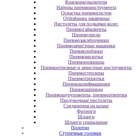
Краскораспылители
Наборы пневмоинструмента
Оснастка пневмосистем
Отбойники ржавчины
Пистолеты для подкачки колес
Пневмогайковерты
Пневмодрели
Пневмозаклёпочники
Пневмозачистные машинки
Пневмолобзики
Пневмомолотки
Пневмоножницы
Пневмоотрезные и зачистные инструменты
Пневмостеплеры
Пневмотрещотки
Пневмошлифмашинки
Пневмошприци
Пневмошуруповерты, пневмоотвертки
Продувочные пистолеты
Соединения на шланг
Фитинги
Шланги
Шланги спиральные
Полотно
Ступичные головки