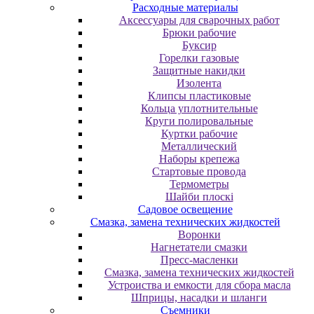
Расходные материалы
Аксессуары для сварочных работ
Брюки рабочие
Буксир
Горелки газовые
Защитные накидки
Изолента
Клипсы пластиковые
Кольца уплотнительные
Круги полировальные
Куртки рабочие
Металлический
Наборы крепежа
Стартовые провода
Термометры
Шайби плоскі
Садовое освещение
Смазка, замена технических жидкостей
Воронки
Нагнетатели смазки
Пресс-масленки
Смазка, замена технических жидкостей
Устроиства и емкости для сбора масла
Шприцы, насадки и шланги
Съемники