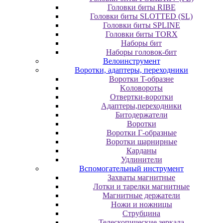
Головки биты RIBE
Головки биты SLOTTED (SL)
Головки биты SPLINE
Головки биты TORX
Наборы бит
Наборы головок-бит
Велоинструмент
Воротки, адаптеры, переходники
Bopoтки T-oбpaзне
Koлoвopoты
Oтвepтки-вopoтки
Адаптеры,переходники
Битодержатели
Воротки
Воротки Г-образные
Воротки шарнирные
Карданы
Удлинители
Вспомогательный инструмент
Захваты магнитные
Лотки и тарелки магнитные
Магнитные держатели
Ножи и ножницы
Струбцина
Телескопические зеркала