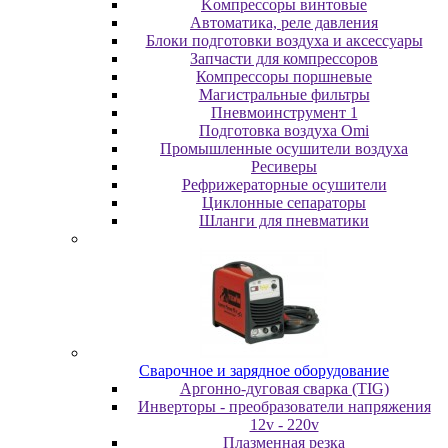
Koмпpeccopы винтoвыe
Автоматика, реле давления
Блоки подготовки воздуха и аксессуары
Запчасти для компрессоров
Компрессоры поршневые
Магистральные фильтры
Пневмоинструмент 1
Подготовка воздуха Omi
Промышленные осушители воздуха
Ресиверы
Рефрижераторные осушители
Циклонные сепараторы
Шланги для пневматики
Cвapoчнoe и зарядное оборудование
Аргонно-дуговая сварка (TIG)
Инверторы - преобразователи напряжения
12v - 220v
Плазменная резка