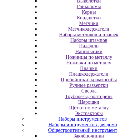
Выколотки
Гайколомы
Керны
Кордщетки
Метчики
Метчикодержатели
Наборы метчиков и плашек
Наборы штампов
Надфили
Напильники
Ножницы по металлу
Ножовки по металлу
Плашки
Плашкодержатели
Пробойники, кромкогибы
Ручные развертки
Сверла
Труборезы, болторезы
Шарошки
Щетки по металлу
Экcтpaктopы
Наборы инструментов
Наборы инструментов для дома
Общестроительный инструмент
Заклёпочники