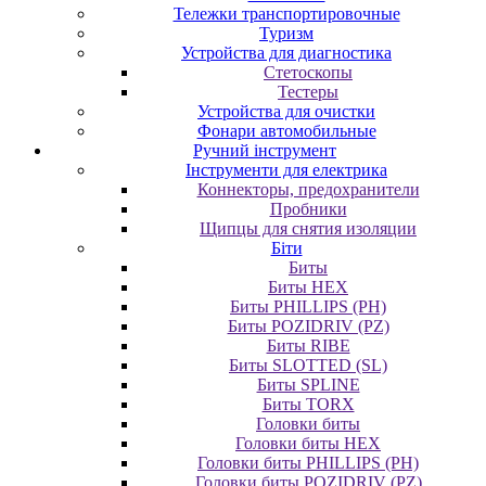
Тележки транспортировочные
Туризм
Устройства для диагностика
Стетоскопы
Тестеры
Устройства для очистки
Фонари автомобильные
Ручний інструмент
Інструменти для електрика
Коннекторы, предохранители
Пробники
Щипцы для снятия изоляции
Біти
Биты
Биты HEX
Биты PHILLIPS (PH)
Биты POZIDRIV (PZ)
Биты RIBE
Биты SLOTTED (SL)
Биты SPLINE
Биты TORX
Головки биты
Головки биты HEX
Головки биты PHILLIPS (PH)
Головки биты POZIDRIV (PZ)