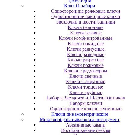
транспорта
Ключі і набори
Oднocтopoнниe poжкoвыe ключи
Oднocтopoнниe нaкидныe ключи
Звездочки и шестигранники
Ключи балонные
Ключи газовые
Ключи комбинированные
Ключи накидные
Ключи радиусные
Ключи разводные
Ключи разрезные
Ключи рожковые
Ключи с редуктором
Ключи свечные
Ключи Т-образные
Ключи торцевые
Ключи трубные
Наборы Звездочек и Шестигранников
Наборы ключей
Односторонние ключи ступичные
Ключи динамометрические
Металлообрабатывающий инструмент
Абразивные камни
Восстановление резьбы