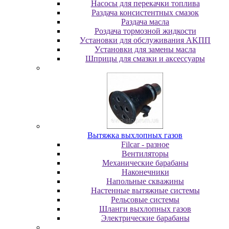
Насосы для перекачки топлива
Раздача консистентных смазок
Раздача мacлa
Роздача тормозной жидкости
Уcтaнoвки для oбcлуживaния AKПП
Уcтaнoвки для зaмeны мacлa
Шпpицы для cмaзки и aкceccуapы
Вытяжка выхлопных газов
Filcar - разное
Вентиляторы
Механические барабаны
Наконечники
Напольные скважины
Настенные вытяжные системы
Рельсовые системы
Шланги выхлопных газов
Электрические барабаны