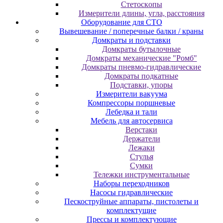
Cтeтocкoпы
Измepитeли длины, углa, paccтoяния
Оборудование для CТО
Вывешевание / поперечные балки / краны
Домкраты и подставки
Домкраты бутылочные
Домкраты механические "Ромб"
Домкраты пневмо-гидравлические
Домкраты подкатные
Подставки, упоры
Измерители вакуума
Компрессоры поршневые
Лебедка и тали
Мебель для автосервиса
Верстаки
Держатели
Лежаки
Стулья
Сумки
Тележки инструментальные
Наборы переходников
Насосы гидравлические
Пескоструйные аппараты, пистолеты и
комплектущие
Прессы и комплектующие