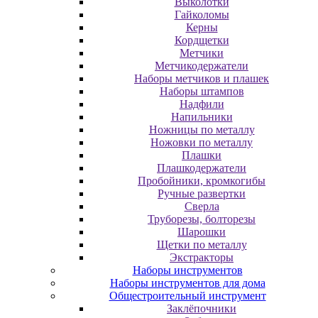
Выколотки
Гайколомы
Керны
Кордщетки
Метчики
Метчикодержатели
Наборы метчиков и плашек
Наборы штампов
Надфили
Напильники
Ножницы по металлу
Ножовки по металлу
Плашки
Плашкодержатели
Пробойники, кромкогибы
Ручные развертки
Сверла
Труборезы, болторезы
Шарошки
Щетки по металлу
Экcтpaктopы
Наборы инструментов
Наборы инструментов для дома
Общестроительный инструмент
Заклёпочники