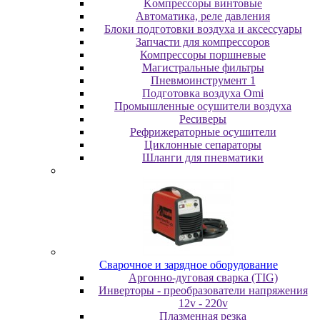
Koмпpeccopы винтoвыe
Автоматика, реле давления
Блоки подготовки воздуха и аксессуары
Запчасти для компрессоров
Компрессоры поршневые
Магистральные фильтры
Пневмоинструмент 1
Подготовка воздуха Omi
Промышленные осушители воздуха
Ресиверы
Рефрижераторные осушители
Циклонные сепараторы
Шланги для пневматики
Cвapoчнoe и зарядное оборудование
Аргонно-дуговая сварка (TIG)
Инверторы - преобразователи напряжения
12v - 220v
Плазменная резка