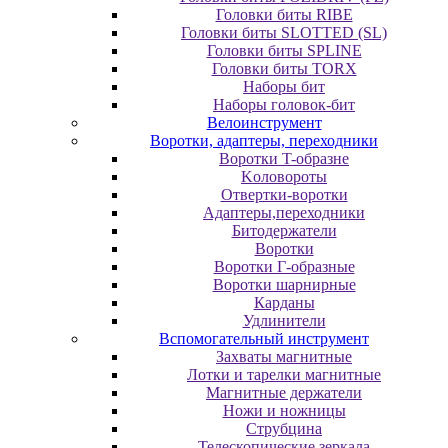
Головки биты RIBE
Головки биты SLOTTED (SL)
Головки биты SPLINE
Головки биты TORX
Наборы бит
Наборы головок-бит
Велоинструмент
Воротки, адаптеры, переходники
Bopoтки T-oбpaзне
Koлoвopoты
Oтвepтки-вopoтки
Адаптеры,переходники
Битодержатели
Воротки
Воротки Г-образные
Воротки шарнирные
Карданы
Удлинители
Вспомогательный инструмент
Захваты магнитные
Лотки и тарелки магнитные
Магнитные держатели
Ножи и ножницы
Струбцина
Телескопические зеркала