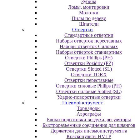
Зубила
Ломы, монтировки
Молотки
Пилы по дереву
Шпатели
Отвертки
Cтандартные отвертки
Наборы отверток переставных
Наборы отверток Силовых
Наборы отверток стандартных
Отвертки Phillips (PH)
Отвертки Pozidriv (PZ)
Отвертки Slotted (SL)
Отвертки TORX
Отвертки переставные
Отвертки силовые Philips (PH)
Отвертки силовые Slotted (SL)
Ударно-поворотные отвертки
Пневмоінструмент
Topнaдopы
Аэрографы
Блоки подготовки воздуха, регуляторы
Быстроразъемные соединения для шлангов
Держатели для пневмоинструмента
Краскопульты HVLP