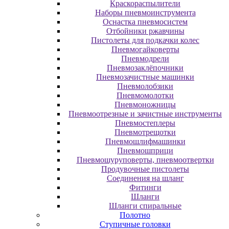
Краскораспылители
Наборы пневмоинструмента
Оснастка пневмосистем
Отбойники ржавчины
Пистолеты для подкачки колес
Пневмогайковерты
Пневмодрели
Пневмозаклёпочники
Пневмозачистные машинки
Пневмолобзики
Пневмомолотки
Пневмоножницы
Пневмоотрезные и зачистные инструменты
Пневмостеплеры
Пневмотрещотки
Пневмошлифмашинки
Пневмошприци
Пневмошуруповерты, пневмоотвертки
Продувочные пистолеты
Соединения на шланг
Фитинги
Шланги
Шланги спиральные
Полотно
Ступичные головки