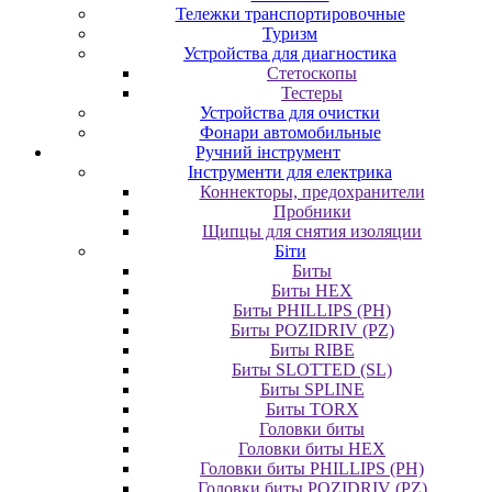
Тележки транспортировочные
Туризм
Устройства для диагностика
Стетоскопы
Тестеры
Устройства для очистки
Фонари автомобильные
Ручний інструмент
Інструменти для електрика
Коннекторы, предохранители
Пробники
Щипцы для снятия изоляции
Біти
Биты
Биты HEX
Биты PHILLIPS (PH)
Биты POZIDRIV (PZ)
Биты RIBE
Биты SLOTTED (SL)
Биты SPLINE
Биты TORX
Головки биты
Головки биты HEX
Головки биты PHILLIPS (PH)
Головки биты POZIDRIV (PZ)