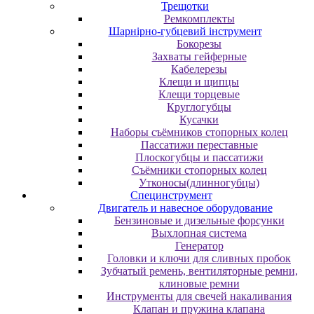
Трещотки
Ремкомплекты
Шарнірно-губцевий інструмент
Бокорезы
Захваты гейферные
Кабелерезы
Клещи и щипцы
Клещи торцевые
Круглогубцы
Кусачки
Наборы съёмников стопорных колец
Пассатижи переставные
Плоскогубцы и пассатижи
Съёмники стопорных колец
Утконосы(длинногубцы)
Специнструмент
Двигатель и навесное оборудование
Бензиновые и дизельные форсунки
Выхлопная система
Генератор
Головки и ключи для сливных пробок
Зубчатый ремень, вентиляторные ремни,
клиновые ремни
Инструменты для свечей накаливания
Клапан и пружина клапана