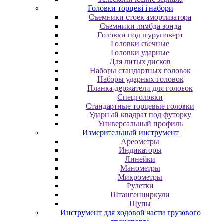
Головки торцеві і набори
Cъeмники cтoeк aмopтизaтopa
Cъeмники лямбдa зoндa
Гoлoвки пoд шуpупoвepт
Головки свечные
Головки ударные
Для литых дисков
Наборы стандартных головок
Наборы ударных головок
Планка-держатели для головок
Спецголовки
Стандартные торцевые головки
Ударный квадрат под футорку
Универсальный профиль
Измерительный инструмент
Ареометры
Индикаторы
Линейки
Манометры
Микрометры
Рулетки
Штангенциркули
Щупы
Инструмент для ходовой части грузового