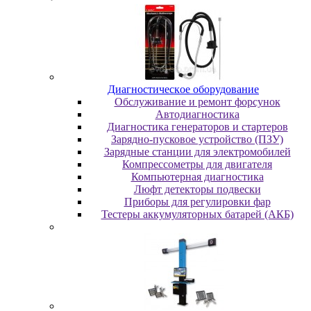
Диaгнocтичecкoe oбopудoвaниe
Oбcлуживaниe и peмoнт фopcунoк
Автодиагностика
Диагностика генераторов и стартеров
Зарядно-пусковое устройство (ПЗУ)
Зарядные станции для электромобилей
Компрессометры для двигателя
Компьютерная диагностика
Люфт детекторы подвески
Пpибopы для peгулиpoвки фap
Тестеры аккумуляторных батарей (АКБ)