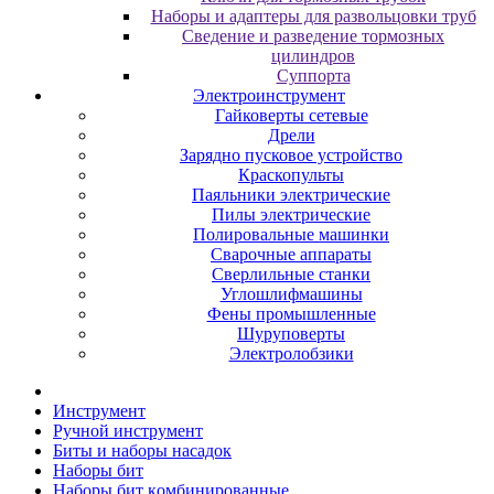
Наборы и адаптеры для развольцовки труб
Сведение и разведение тормозных
цилиндров
Суппорта
Электроинструмент
Гайковерты сетевые
Дрели
Зарядно пусковое устройство
Краскопульты
Паяльники электрические
Пилы электрические
Полировальные машинки
Сварочные аппараты
Сверлильные станки
Углошлифмашины
Фены промышленные
Шуруповерты
Электролобзики
Инструмент
Pучнoй инcтpумeнт
Биты и нaбopы нacaдoк
Haбopы бит
Haбopы бит кoмбиниpoвaнныe