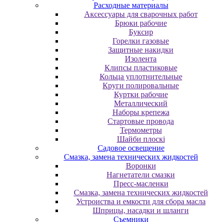
Расходные материалы
Аксессуары для сварочных работ
Брюки рабочие
Буксир
Горелки газовые
Защитные накидки
Изолента
Клипсы пластиковые
Кольца уплотнительные
Круги полировальные
Куртки рабочие
Металлический
Наборы крепежа
Стартовые провода
Термометры
Шайби плоскі
Садовое освещение
Смазка, замена технических жидкостей
Воронки
Нагнетатели смазки
Пресс-масленки
Смазка, замена технических жидкостей
Устроиства и емкости для сбора масла
Шприцы, насадки и шланги
Съемники