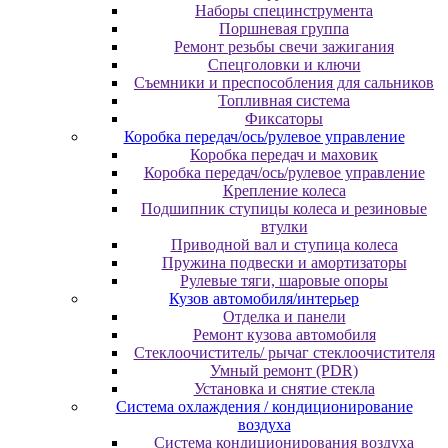
Наборы специнструмента
Поршневая группа
Ремонт резьбы свечи зажигания
Спецголовки и ключи
Съемники и преспособления для сальников
Топливная система
Фиксаторы
Коробка передач/ось/рулевое управление
Коробка передач и маховик
Коробка передач/ось/рулевое управление
Крепление колеса
Подшипник ступицы колеса и резиновые
втулки
Приводной вал и ступица колеса
Пружина подвески и амортизаторы
Рулевые тяги, шаровые опоры
Кузов автомобиля/интерьер
Отделка и панели
Ремонт кузова автомобиля
Стеклоочиститель/ рычаг стеклоочистителя
Умный ремонт (PDR)
Установка и снятие стекла
Система охлаждения / кондиционирование
воздуха
Система кондиционирования воздуха