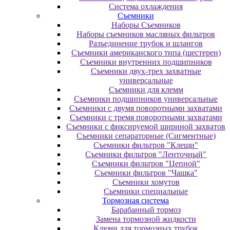
Система охлаждения
Съемники
Наборы Съемников
Наборы съемников масляных фильтров
Разъединение трубок и шлангов
Съемники американского типа (шестерен)
Съемники внутренних подшипников
Съемники двух-трех захватные
универсальные
Съемники для клемм
Съемники подшипников универсальные
Съемники с двумя поворотными захватами
Съемники с тремя поворотными захватами
Съемники с фиксируемой шириной захватов
Съемники сепараторные (Сигментные)
Съемники фильтров "Клещи"
Съемники фильтров "Ленточный"
Съемники фильтров "Цепной"
Съемники фильтров "Чашка"
Съемники хомутов
Сьемники специальные
Тормозная система
Барабанный тормоз
Замена тормозной жидкости
Ключи для тормозных трубок