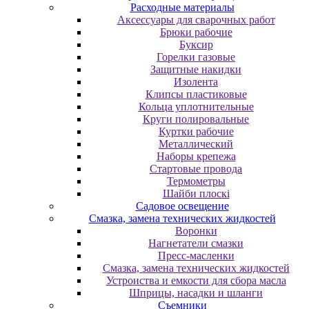
Расходные материалы
Аксессуары для сварочных работ
Брюки рабочие
Буксир
Горелки газовые
Защитные накидки
Изолента
Клипсы пластиковые
Кольца уплотнительные
Круги полировальные
Куртки рабочие
Металлический
Наборы крепежа
Стартовые провода
Термометры
Шайби плоскі
Садовое освещение
Смазка, замена технических жидкостей
Воронки
Нагнетатели смазки
Пресс-масленки
Смазка, замена технических жидкостей
Устроиства и емкости для сбора масла
Шприцы, насадки и шланги
Съемники