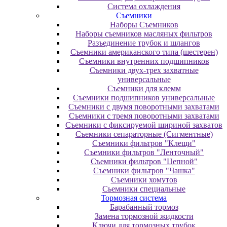
Система охлаждения
Съемники
Наборы Съемников
Наборы съемников масляных фильтров
Разъединение трубок и шлангов
Съемники американского типа (шестерен)
Съемники внутренних подшипников
Съемники двух-трех захватные
универсальные
Съемники для клемм
Съемники подшипников универсальные
Съемники с двумя поворотными захватами
Съемники с тремя поворотными захватами
Съемники с фиксируемой шириной захватов
Съемники сепараторные (Сигментные)
Съемники фильтров "Клещи"
Съемники фильтров "Ленточный"
Съемники фильтров "Цепной"
Съемники фильтров "Чашка"
Съемники хомутов
Сьемники специальные
Тормозная система
Барабанный тормоз
Замена тормозной жидкости
Ключи для тормозных трубок