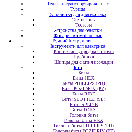
Тележки транспортировочные
Туризм
Устройства для диагностика
Стетоскопы
Тестеры
Устройства для очистки
Фонари автомобильные
Ручний інструмент
Інструменти для електрика
Коннекторы, предохранители
Пробники
Щипцы для снятия изоляции
Біти
Биты
Биты HEX
Биты PHILLIPS (PH)
Биты POZIDRIV (PZ)
Биты RIBE
Биты SLOTTED (SL)
Биты SPLINE
Биты TORX
Головки биты
Головки биты HEX
Головки биты PHILLIPS (PH)
Головки биты POZIDRIV (PZ)