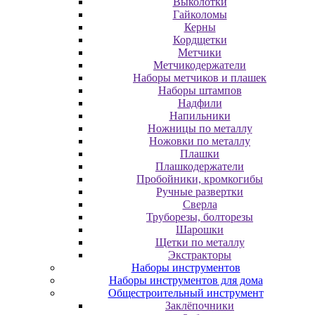
Выколотки
Гайколомы
Керны
Кордщетки
Метчики
Метчикодержатели
Наборы метчиков и плашек
Наборы штампов
Надфили
Напильники
Ножницы по металлу
Ножовки по металлу
Плашки
Плашкодержатели
Пробойники, кромкогибы
Ручные развертки
Сверла
Труборезы, болторезы
Шарошки
Щетки по металлу
Экcтpaктopы
Наборы инструментов
Наборы инструментов для дома
Общестроительный инструмент
Заклёпочники