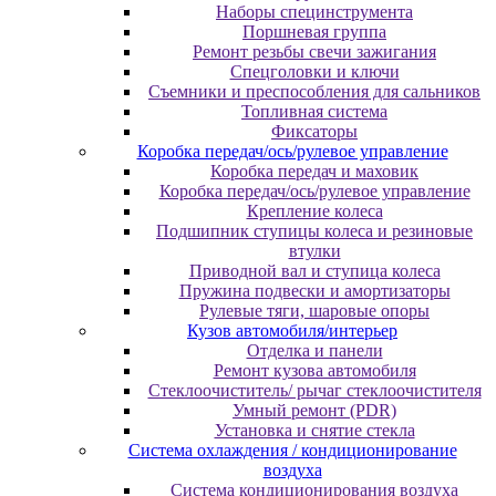
Наборы специнструмента
Поршневая группа
Ремонт резьбы свечи зажигания
Спецголовки и ключи
Съемники и преспособления для сальников
Топливная система
Фиксаторы
Коробка передач/ось/рулевое управление
Коробка передач и маховик
Коробка передач/ось/рулевое управление
Крепление колеса
Подшипник ступицы колеса и резиновые
втулки
Приводной вал и ступица колеса
Пружина подвески и амортизаторы
Рулевые тяги, шаровые опоры
Кузов автомобиля/интерьер
Отделка и панели
Ремонт кузова автомобиля
Стеклоочиститель/ рычаг стеклоочистителя
Умный ремонт (PDR)
Установка и снятие стекла
Система охлаждения / кондиционирование
воздуха
Система кондиционирования воздуха