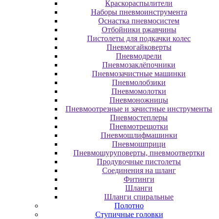
Краскораспылители
Наборы пневмоинструмента
Оснастка пневмосистем
Отбойники ржавчины
Пистолеты для подкачки колес
Пневмогайковерты
Пневмодрели
Пневмозаклёпочники
Пневмозачистные машинки
Пневмолобзики
Пневмомолотки
Пневмоножницы
Пневмоотрезные и зачистные инструменты
Пневмостеплеры
Пневмотрещотки
Пневмошлифмашинки
Пневмошприци
Пневмошуруповерты, пневмоотвертки
Продувочные пистолеты
Соединения на шланг
Фитинги
Шланги
Шланги спиральные
Полотно
Ступичные головки