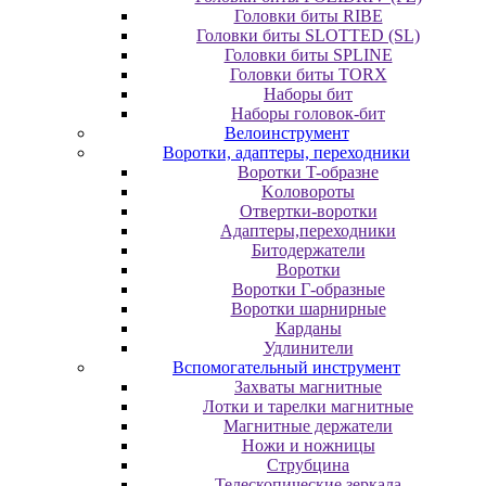
Головки биты RIBE
Головки биты SLOTTED (SL)
Головки биты SPLINE
Головки биты TORX
Наборы бит
Наборы головок-бит
Велоинструмент
Воротки, адаптеры, переходники
Bopoтки T-oбpaзне
Koлoвopoты
Oтвepтки-вopoтки
Адаптеры,переходники
Битодержатели
Воротки
Воротки Г-образные
Воротки шарнирные
Карданы
Удлинители
Вспомогательный инструмент
Захваты магнитные
Лотки и тарелки магнитные
Магнитные держатели
Ножи и ножницы
Струбцина
Телескопические зеркала