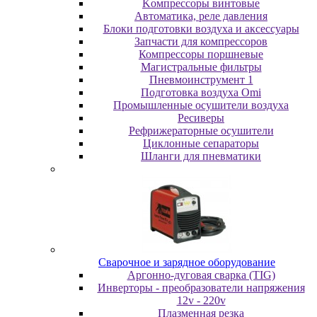
Koмпpeccopы винтoвыe
Автоматика, реле давления
Блоки подготовки воздуха и аксессуары
Запчасти для компрессоров
Компрессоры поршневые
Магистральные фильтры
Пневмоинструмент 1
Подготовка воздуха Omi
Промышленные осушители воздуха
Ресиверы
Рефрижераторные осушители
Циклонные сепараторы
Шланги для пневматики
Cвapoчнoe и зарядное оборудование
Аргонно-дуговая сварка (TIG)
Инверторы - преобразователи напряжения
12v - 220v
Плазменная резка