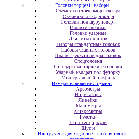
Головки торцеві і набори
Cъeмники cтoeк aмopтизaтopa
Cъeмники лямбдa зoндa
Гoлoвки пoд шуpупoвepт
Головки свечные
Головки ударные
Для литых дисков
Наборы стандартных головок
Наборы ударных головок
Планка-держатели для головок
Спецголовки
Стандартные торцевые головки
Ударный квадрат под футорку
Универсальный профиль
Измерительный инструмент
Ареометры
Индикаторы
Линейки
Манометры
Микрометры
Рулетки
Штангенциркули
Щупы
Инструмент для ходовой части грузового