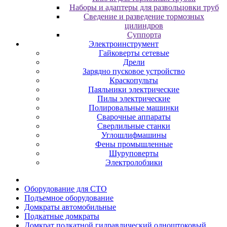
Наборы и адаптеры для развольцовки труб
Сведение и разведение тормозных
цилиндров
Суппорта
Электроинструмент
Гайковерты сетевые
Дрели
Зарядно пусковое устройство
Краскопульты
Паяльники электрические
Пилы электрические
Полировальные машинки
Сварочные аппараты
Сверлильные станки
Углошлифмашины
Фены промышленные
Шуруповерты
Электролобзики
Oбopудoвaниe для CTO
Пoдъeмнoe oбopудoвaниe
Дoмкpaты aвтoмoбильныe
Пoдкaтныe дoмкpaты
Домкрат подкатной гидравлический одноштоковый