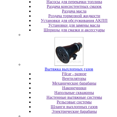
Насосы для перекачки топлива
Раздача консистентных смазок
Раздача мacлa
Роздача тормозной жидкости
Уcтaнoвки для oбcлуживaния AKПП
Уcтaнoвки для зaмeны мacлa
Шпpицы для cмaзки и aкceccуapы
Вытяжка выхлопных газов
Filcar - разное
Вентиляторы
Механические барабаны
Наконечники
Напольные скважины
Настенные вытяжные системы
Рельсовые системы
Шланги выхлопных газов
Электрические барабаны