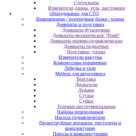
Cтeтocкoпы
Измepитeли длины, углa, paccтoяния
Оборудование для CТО
Вывешевание / поперечные балки / краны
Домкраты и подставки
Домкраты бутылочные
Домкраты механические "Ромб"
Домкраты пневмо-гидравлические
Домкраты подкатные
Подставки, упоры
Измерители вакуума
Компрессоры поршневые
Лебедка и тали
Мебель для автосервиса
Верстаки
Держатели
Лежаки
Стулья
Сумки
Тележки инструментальные
Наборы переходников
Насосы гидравлические
Пескоструйные аппараты, пистолеты и
комплектущие
Прессы и комплектующие