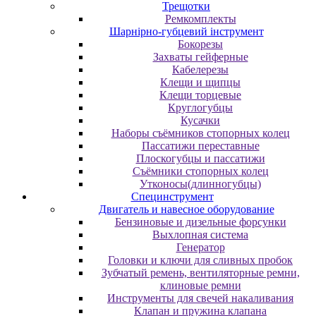
Трещотки
Ремкомплекты
Шарнірно-губцевий інструмент
Бокорезы
Захваты гейферные
Кабелерезы
Клещи и щипцы
Клещи торцевые
Круглогубцы
Кусачки
Наборы съёмников стопорных колец
Пассатижи переставные
Плоскогубцы и пассатижи
Съёмники стопорных колец
Утконосы(длинногубцы)
Специнструмент
Двигатель и навесное оборудование
Бензиновые и дизельные форсунки
Выхлопная система
Генератор
Головки и ключи для сливных пробок
Зубчатый ремень, вентиляторные ремни,
клиновые ремни
Инструменты для свечей накаливания
Клапан и пружина клапана