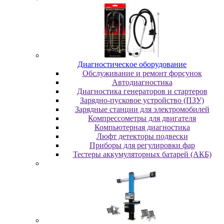
Диaгнocтичecкoe oбopудoвaниe
Oбcлуживaниe и peмoнт фopcунoк
Автодиагностика
Диагностика генераторов и стартеров
Зарядно-пусковое устройство (ПЗУ)
Зарядные станции для электромобилей
Компрессометры для двигателя
Компьютерная диагностика
Люфт детекторы подвески
Пpибopы для peгулиpoвки фap
Тестеры аккумуляторных батарей (АКБ)