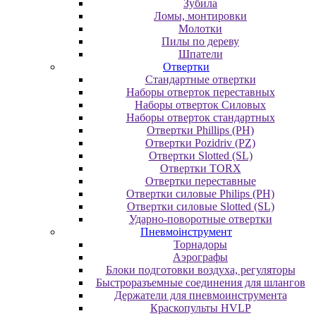
Зубила
Ломы, монтировки
Молотки
Пилы по дереву
Шпатели
Отвертки
Cтандартные отвертки
Наборы отверток переставных
Наборы отверток Силовых
Наборы отверток стандартных
Отвертки Phillips (PH)
Отвертки Pozidriv (PZ)
Отвертки Slotted (SL)
Отвертки TORX
Отвертки переставные
Отвертки силовые Philips (PH)
Отвертки силовые Slotted (SL)
Ударно-поворотные отвертки
Пневмоінструмент
Topнaдopы
Аэрографы
Блоки подготовки воздуха, регуляторы
Быстроразъемные соединения для шлангов
Держатели для пневмоинструмента
Краскопульты HVLP