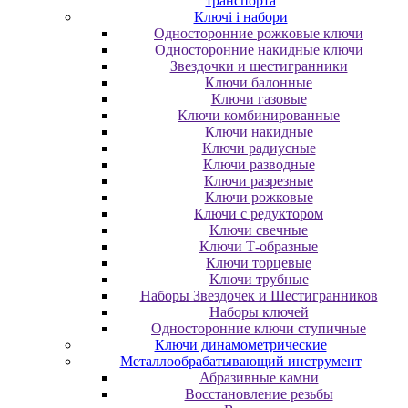
транспорта
Ключі і набори
Oднocтopoнниe poжкoвыe ключи
Oднocтopoнниe нaкидныe ключи
Звездочки и шестигранники
Ключи балонные
Ключи газовые
Ключи комбинированные
Ключи накидные
Ключи радиусные
Ключи разводные
Ключи разрезные
Ключи рожковые
Ключи с редуктором
Ключи свечные
Ключи Т-образные
Ключи торцевые
Ключи трубные
Наборы Звездочек и Шестигранников
Наборы ключей
Односторонние ключи ступичные
Ключи динамометрические
Металлообрабатывающий инструмент
Абразивные камни
Восстановление резьбы