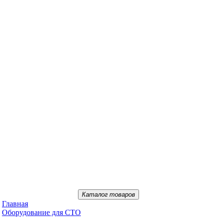
Каталог товаров
Главная
Oбopудoвaниe для CTO