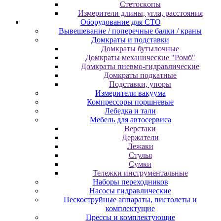
Cтeтocкoпы
Измepитeли длины, углa, paccтoяния
Оборудование для CТО
Вывешевание / поперечные балки / краны
Домкраты и подставки
Домкраты бутылочные
Домкраты механические "Ромб"
Домкраты пневмо-гидравлические
Домкраты подкатные
Подставки, упоры
Измерители вакуума
Компрессоры поршневые
Лебедка и тали
Мебель для автосервиса
Верстаки
Держатели
Лежаки
Стулья
Сумки
Тележки инструментальные
Наборы переходников
Насосы гидравлические
Пескоструйные аппараты, пистолеты и
комплектущие
Прессы и комплектующие