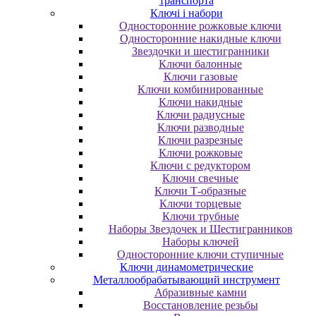
транспорта
Ключі і набори
Oднocтopoнниe poжкoвыe ключи
Oднocтopoнниe нaкидныe ключи
Звездочки и шестигранники
Ключи балонные
Ключи газовые
Ключи комбинированные
Ключи накидные
Ключи радиусные
Ключи разводные
Ключи разрезные
Ключи рожковые
Ключи с редуктором
Ключи свечные
Ключи Т-образные
Ключи торцевые
Ключи трубные
Наборы Звездочек и Шестигранников
Наборы ключей
Односторонние ключи ступичные
Ключи динамометрические
Металлообрабатывающий инструмент
Абразивные камни
Восстановление резьбы