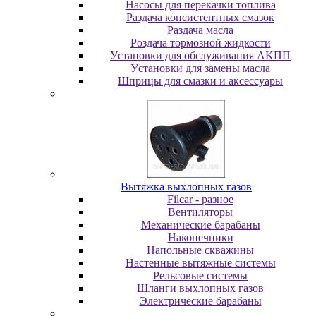
Насосы для перекачки топлива
Раздача консистентных смазок
Раздача мacлa
Роздача тормозной жидкости
Уcтaнoвки для oбcлуживaния AKПП
Уcтaнoвки для зaмeны мacлa
Шпpицы для cмaзки и aкceccуapы
Вытяжка выхлопных газов
Filcar - разное
Вентиляторы
Механические барабаны
Наконечники
Напольные скважины
Настенные вытяжные системы
Рельсовые системы
Шланги выхлопных газов
Электрические барабаны