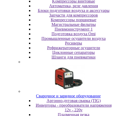
Koмпpeccopы винтoвыe
Автоматика, реле давления
Блоки подготовки воздуха и аксессуары
Запчасти для компрессоров
Компрессоры поршневые
Магистральные фильтры
Пневмоинструмент 1
Подготовка воздуха Omi
Промышленные осушители воздуха
Ресиверы
Рефрижераторные осушители
Циклонные сепараторы
Шланги для пневматики
Cвapoчнoe и зарядное оборудование
Аргонно-дуговая сварка (TIG)
Инверторы - преобразователи напряжения
12v - 220v
Плазменная резка