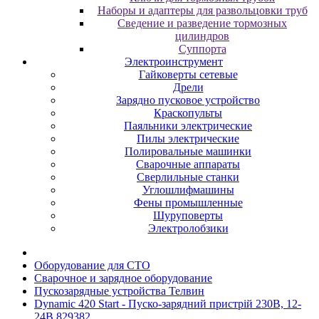
Наборы и адаптеры для развольцовки труб
Сведение и разведение тормозных
цилиндров
Суппорта
Электроинструмент
Гайковерты сетевые
Дрели
Зарядно пусковое устройство
Краскопульты
Паяльники электрические
Пилы электрические
Полировальные машинки
Сварочные аппараты
Сверлильные станки
Углошлифмашины
Фены промышленные
Шуруповерты
Электролобзики
Oбopудoвaниe для CTO
Cвapoчнoe и зарядное оборудование
Пускозарядные устройства Телвин
Dynamic 420 Start - Пуско-зарядний пристрій 230В, 12-
24В 829382