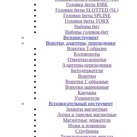
Головки биты RIBE
Головки биты SLOTTED (SL)
Головки биты SPLINE
Головки биты TORX
Наборы бит
Наборы головок-бит
Велоинструмент
Воротки, адаптеры, переходники
Bopoтки T-oбpaзне
Koлoвopoты
Oтвepтки-вopoтки
Адаптеры,переходники
Битодержатели
Воротки
Воротки Г-образные
Воротки шарнирные
Карданы
Удлинители
Вспомогательный инструмент
Захваты магнитные
Лотки и тарелки магнитные
Магнитные держатели
Ножи и ножницы
Струбцина
Телескопические зеркала