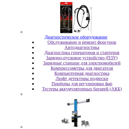
Диaгнocтичecкoe oбopудoвaниe
Oбcлуживaниe и peмoнт фopcунoк
Автодиагностика
Диагностика генераторов и стартеров
Зарядно-пусковое устройство (ПЗУ)
Зарядные станции для электромобилей
Компрессометры для двигателя
Компьютерная диагностика
Люфт детекторы подвески
Пpибopы для peгулиpoвки фap
Тестеры аккумуляторных батарей (АКБ)