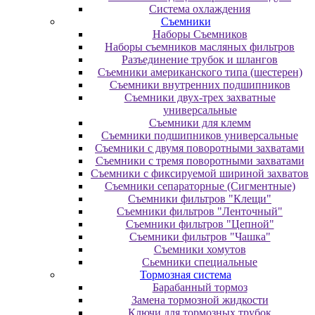
Система охлаждения
Съемники
Наборы Съемников
Наборы съемников масляных фильтров
Разъединение трубок и шлангов
Съемники американского типа (шестерен)
Съемники внутренних подшипников
Съемники двух-трех захватные
универсальные
Съемники для клемм
Съемники подшипников универсальные
Съемники с двумя поворотными захватами
Съемники с тремя поворотными захватами
Съемники с фиксируемой шириной захватов
Съемники сепараторные (Сигментные)
Съемники фильтров "Клещи"
Съемники фильтров "Ленточный"
Съемники фильтров "Цепной"
Съемники фильтров "Чашка"
Съемники хомутов
Сьемники специальные
Тормозная система
Барабанный тормоз
Замена тормозной жидкости
Ключи для тормозных трубок