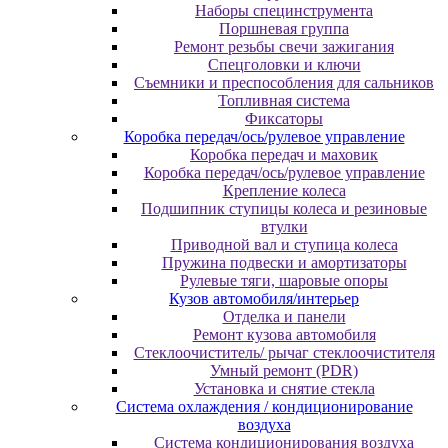
Наборы специнструмента
Поршневая группа
Ремонт резьбы свечи зажигания
Спецголовки и ключи
Съемники и преспособления для сальников
Топливная система
Фиксаторы
Коробка передач/ось/рулевое управление
Коробка передач и маховик
Коробка передач/ось/рулевое управление
Крепление колеса
Подшипник ступицы колеса и резиновые
втулки
Приводной вал и ступица колеса
Пружина подвески и амортизаторы
Рулевые тяги, шаровые опоры
Кузов автомобиля/интерьер
Отделка и панели
Ремонт кузова автомобиля
Стеклоочиститель/ рычаг стеклоочистителя
Умный ремонт (PDR)
Установка и снятие стекла
Система охлаждения / кондиционирование
воздуха
Система кондиционирования воздуха