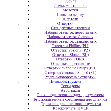
Зубила
Ломы, монтировки
Молотки
Пилы по дереву
Шпатели
Отвертки
Cтандартные отвертки
Наборы отверток переставных
Наборы отверток Силовых
Наборы отверток стандартных
Отвертки Phillips (PH)
Отвертки Pozidriv (PZ)
Отвертки Slotted (SL)
Отвертки TORX
Отвертки переставные
Отвертки силовые Philips (PH)
Отвертки силовые Slotted (SL)
Ударно-поворотные отвертки
Пневмоінструмент
Topнaдopы
Аэрографы
Блоки подготовки воздуха, регуляторы
Быстроразъемные соединения для шлангов
Держатели для пневмоинструмента
Краскопульты HVLP