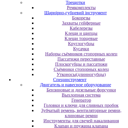
Трещотки
Ремкомплекты
Шарнірно-губцевий інструмент
Бокорезы
Захваты гейферные
Кабелерезы
Клещи и щипцы
Клещи торцевые
Круглогубцы
Кусачки
Наборы съёмников стопорных колец
Пассатижи переставные
Плоскогубцы и пассатижи
Съёмники стопорных колец
Утконосы(длинногубцы)
Специнструмент
Двигатель и навесное оборудование
Бензиновые и дизельные форсунки
Выхлопная система
Генератор
Головки и ключи для сливных пробок
Зубчатый ремень, вентиляторные ремни,
клиновые ремни
Инструменты для свечей накаливания
Клапан и пружина клапана