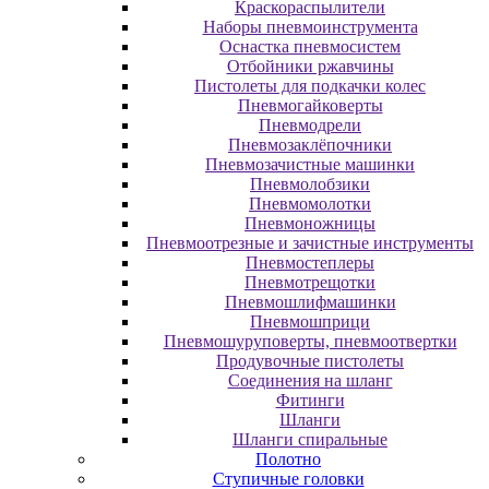
Краскораспылители
Наборы пневмоинструмента
Оснастка пневмосистем
Отбойники ржавчины
Пистолеты для подкачки колес
Пневмогайковерты
Пневмодрели
Пневмозаклёпочники
Пневмозачистные машинки
Пневмолобзики
Пневмомолотки
Пневмоножницы
Пневмоотрезные и зачистные инструменты
Пневмостеплеры
Пневмотрещотки
Пневмошлифмашинки
Пневмошприци
Пневмошуруповерты, пневмоотвертки
Продувочные пистолеты
Соединения на шланг
Фитинги
Шланги
Шланги спиральные
Полотно
Ступичные головки