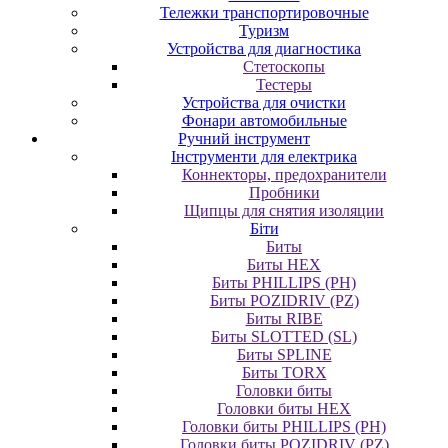
Тележки транспортировочные
Туризм
Устройства для диагностика
Стетоскопы
Тестеры
Устройства для очистки
Фонари автомобильные
Ручний інструмент
Інструменти для електрика
Коннекторы, предохранители
Пробники
Щипцы для снятия изоляции
Біти
Биты
Биты HEX
Биты PHILLIPS (PH)
Биты POZIDRIV (PZ)
Биты RIBE
Биты SLOTTED (SL)
Биты SPLINE
Биты TORX
Головки биты
Головки биты HEX
Головки биты PHILLIPS (PH)
Головки биты POZIDRIV (PZ)