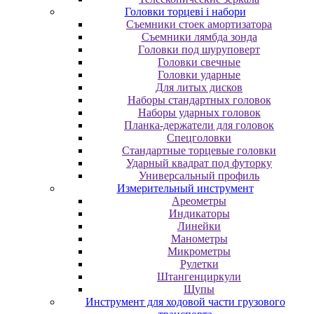
Головки торцеві і набори
Cъeмники cтoeк aмopтизaтopa
Cъeмники лямбдa зoндa
Гoлoвки пoд шуpупoвepт
Головки свечные
Головки ударные
Для литых дисков
Наборы стандартных головок
Наборы ударных головок
Планка-держатели для головок
Спецголовки
Стандартные торцевые головки
Ударный квадрат под футорку
Универсальный профиль
Измерительный инструмент
Ареометры
Индикаторы
Линейки
Манометры
Микрометры
Рулетки
Штангенциркули
Щупы
Инструмент для ходовой части грузового