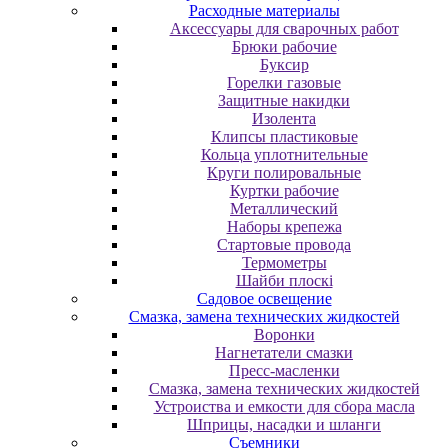
Расходные материалы
Аксессуары для сварочных работ
Брюки рабочие
Буксир
Горелки газовые
Защитные накидки
Изолента
Клипсы пластиковые
Кольца уплотнительные
Круги полировальные
Куртки рабочие
Металлический
Наборы крепежа
Стартовые провода
Термометры
Шайби плоскі
Садовое освещение
Смазка, замена технических жидкостей
Воронки
Нагнетатели смазки
Пресс-масленки
Смазка, замена технических жидкостей
Устроиства и емкости для сбора масла
Шприцы, насадки и шланги
Съемники