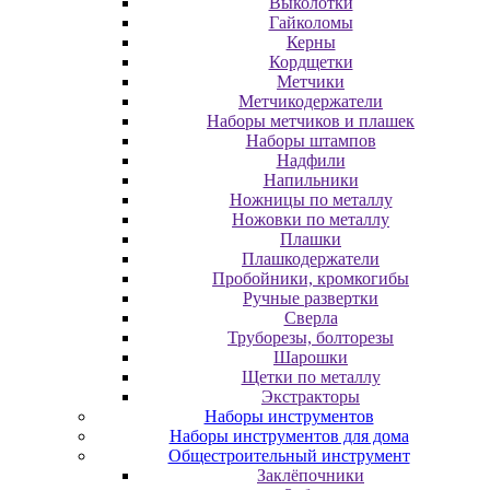
Выколотки
Гайколомы
Керны
Кордщетки
Метчики
Метчикодержатели
Наборы метчиков и плашек
Наборы штампов
Надфили
Напильники
Ножницы по металлу
Ножовки по металлу
Плашки
Плашкодержатели
Пробойники, кромкогибы
Ручные развертки
Сверла
Труборезы, болторезы
Шарошки
Щетки по металлу
Экcтpaктopы
Наборы инструментов
Наборы инструментов для дома
Общестроительный инструмент
Заклёпочники