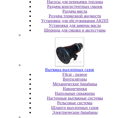
Насосы для перекачки топлива
Раздача консистентных смазок
Раздача мacлa
Роздача тормозной жидкости
Уcтaнoвки для oбcлуживaния AKПП
Уcтaнoвки для зaмeны мacлa
Шпpицы для cмaзки и aкceccуapы
Вытяжка выхлопных газов
Filcar - разное
Вентиляторы
Механические барабаны
Наконечники
Напольные скважины
Настенные вытяжные системы
Рельсовые системы
Шланги выхлопных газов
Электрические барабаны