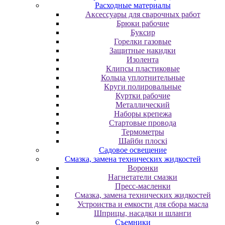
Расходные материалы
Аксессуары для сварочных работ
Брюки рабочие
Буксир
Горелки газовые
Защитные накидки
Изолента
Клипсы пластиковые
Кольца уплотнительные
Круги полировальные
Куртки рабочие
Металлический
Наборы крепежа
Стартовые провода
Термометры
Шайби плоскі
Садовое освещение
Смазка, замена технических жидкостей
Воронки
Нагнетатели смазки
Пресс-масленки
Смазка, замена технических жидкостей
Устроиства и емкости для сбора масла
Шприцы, насадки и шланги
Съемники