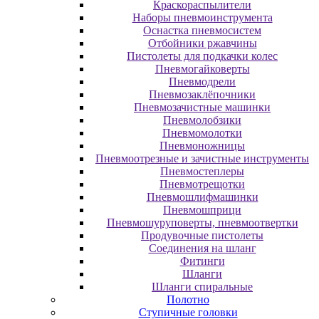
Краскораспылители
Наборы пневмоинструмента
Оснастка пневмосистем
Отбойники ржавчины
Пистолеты для подкачки колес
Пневмогайковерты
Пневмодрели
Пневмозаклёпочники
Пневмозачистные машинки
Пневмолобзики
Пневмомолотки
Пневмоножницы
Пневмоотрезные и зачистные инструменты
Пневмостеплеры
Пневмотрещотки
Пневмошлифмашинки
Пневмошприци
Пневмошуруповерты, пневмоотвертки
Продувочные пистолеты
Соединения на шланг
Фитинги
Шланги
Шланги спиральные
Полотно
Ступичные головки