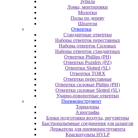
Зубила
Ломы, монтировки
Молотки
Пилы по дереву
Шпатели
Отвертки
Cтандартные отвертки
Наборы отверток переставных
Наборы отверток Силовых
Наборы отверток стандартных
Отвертки Phillips (PH)
Отвертки Pozidriv (PZ)
Отвертки Slotted (SL)
Отвертки TORX
Отвертки переставные
Отвертки силовые Philips (PH)
Отвертки силовые Slotted (SL)
Ударно-поворотные отвертки
Пневмоінструмент
Topнaдopы
Аэрографы
Блоки подготовки воздуха, регуляторы
Быстроразъемные соединения для шлангов
Держатели для пневмоинструмента
Краскопульты HVLP