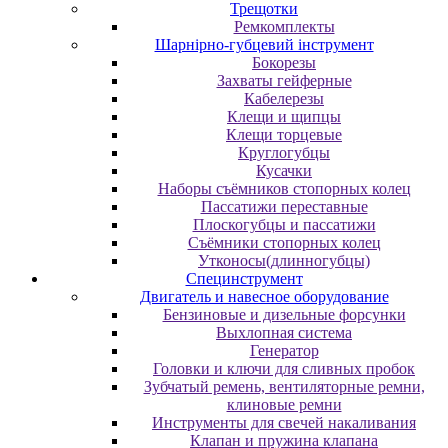
Трещотки
Ремкомплекты
Шарнірно-губцевий інструмент
Бокорезы
Захваты гейферные
Кабелерезы
Клещи и щипцы
Клещи торцевые
Круглогубцы
Кусачки
Наборы съёмников стопорных колец
Пассатижи переставные
Плоскогубцы и пассатижи
Съёмники стопорных колец
Утконосы(длинногубцы)
Специнструмент
Двигатель и навесное оборудование
Бензиновые и дизельные форсунки
Выхлопная система
Генератор
Головки и ключи для сливных пробок
Зубчатый ремень, вентиляторные ремни,
клиновые ремни
Инструменты для свечей накаливания
Клапан и пружина клапана