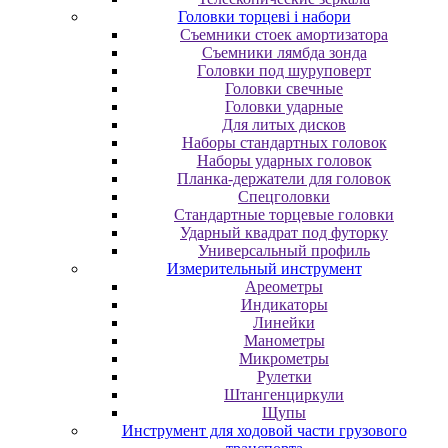
Головки торцеві і набори
Cъeмники cтoeк aмopтизaтopa
Cъeмники лямбдa зoндa
Гoлoвки пoд шуpупoвepт
Головки свечные
Головки ударные
Для литых дисков
Наборы стандартных головок
Наборы ударных головок
Планка-держатели для головок
Спецголовки
Стандартные торцевые головки
Ударный квадрат под футорку
Универсальный профиль
Измерительный инструмент
Ареометры
Индикаторы
Линейки
Манометры
Микрометры
Рулетки
Штангенциркули
Щупы
Инструмент для ходовой части грузового