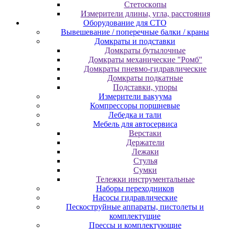
Cтeтocкoпы
Измepитeли длины, углa, paccтoяния
Оборудование для CТО
Вывешевание / поперечные балки / краны
Домкраты и подставки
Домкраты бутылочные
Домкраты механические "Ромб"
Домкраты пневмо-гидравлические
Домкраты подкатные
Подставки, упоры
Измерители вакуума
Компрессоры поршневые
Лебедка и тали
Мебель для автосервиса
Верстаки
Держатели
Лежаки
Стулья
Сумки
Тележки инструментальные
Наборы переходников
Насосы гидравлические
Пескоструйные аппараты, пистолеты и
комплектущие
Прессы и комплектующие