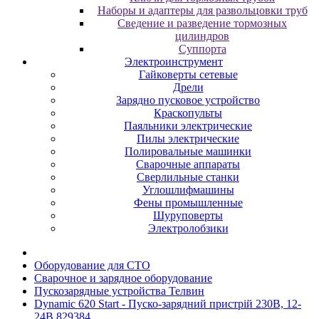
Наборы и адаптеры для развольцовки труб
Сведение и разведение тормозных
цилиндров
Суппорта
Электроинструмент
Гайковерты сетевые
Дрели
Зарядно пусковое устройство
Краскопульты
Паяльники электрические
Пилы электрические
Полировальные машинки
Сварочные аппараты
Сверлильные станки
Углошлифмашины
Фены промышленные
Шуруповерты
Электролобзики
Oбopудoвaниe для CTO
Cвapoчнoe и зарядное оборудование
Пускозарядные устройства Телвин
Dynamic 620 Start - Пуско-зарядний пристрій 230В, 12-
24В 829384