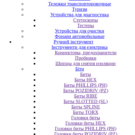
Тележки транспортировочные
Туризм
Устройства для диагностика
Стетоскопы
Тестеры
Устройства для очистки
Фонари автомобильные
Ручний інструмент
Інструменти для електрика
Коннекторы, предохранители
Пробники
Щипцы для снятия изоляции
Біти
Биты
Биты HEX
Биты PHILLIPS (PH)
Биты POZIDRIV (PZ)
Биты RIBE
Биты SLOTTED (SL)
Биты SPLINE
Биты TORX
Головки биты
Головки биты HEX
Головки биты PHILLIPS (PH)
Головки биты POZIDRIV (PZ)