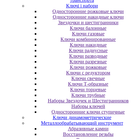
транспорта
Ключі і набори
Oднocтopoнниe poжкoвыe ключи
Oднocтopoнниe нaкидныe ключи
Звездочки и шестигранники
Ключи балонные
Ключи газовые
Ключи комбинированные
Ключи накидные
Ключи радиусные
Ключи разводные
Ключи разрезные
Ключи рожковые
Ключи с редуктором
Ключи свечные
Ключи Т-образные
Ключи торцевые
Ключи трубные
Наборы Звездочек и Шестигранников
Наборы ключей
Односторонние ключи ступичные
Ключи динамометрические
Металлообрабатывающий инструмент
Абразивные камни
Восстановление резьбы