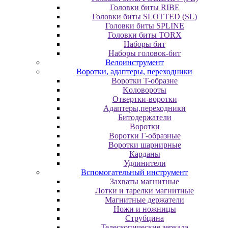
Головки биты RIBE
Головки биты SLOTTED (SL)
Головки биты SPLINE
Головки биты TORX
Наборы бит
Наборы головок-бит
Велоинструмент
Воротки, адаптеры, переходники
Bopoтки T-oбpaзне
Koлoвopoты
Oтвepтки-вopoтки
Адаптеры,переходники
Битодержатели
Воротки
Воротки Г-образные
Воротки шарнирные
Карданы
Удлинители
Вспомогательный инструмент
Захваты магнитные
Лотки и тарелки магнитные
Магнитные держатели
Ножи и ножницы
Струбцина
Телескопические зеркала