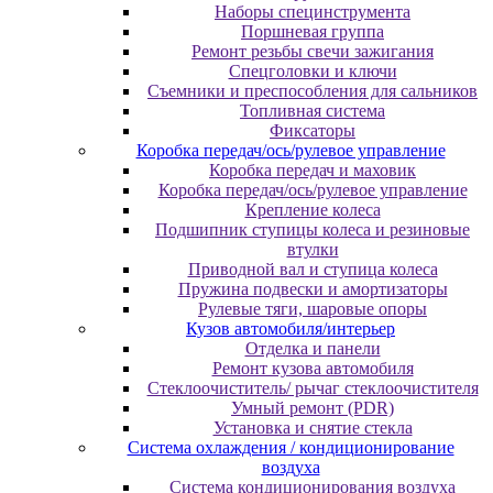
Наборы специнструмента
Поршневая группа
Ремонт резьбы свечи зажигания
Спецголовки и ключи
Съемники и преспособления для сальников
Топливная система
Фиксаторы
Коробка передач/ось/рулевое управление
Коробка передач и маховик
Коробка передач/ось/рулевое управление
Крепление колеса
Подшипник ступицы колеса и резиновые
втулки
Приводной вал и ступица колеса
Пружина подвески и амортизаторы
Рулевые тяги, шаровые опоры
Кузов автомобиля/интерьер
Отделка и панели
Ремонт кузова автомобиля
Стеклоочиститель/ рычаг стеклоочистителя
Умный ремонт (PDR)
Установка и снятие стекла
Система охлаждения / кондиционирование
воздуха
Система кондиционирования воздуха