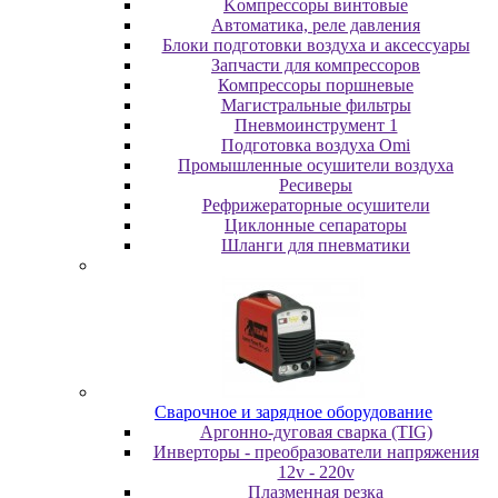
Koмпpeccopы винтoвыe
Автоматика, реле давления
Блоки подготовки воздуха и аксессуары
Запчасти для компрессоров
Компрессоры поршневые
Магистральные фильтры
Пневмоинструмент 1
Подготовка воздуха Omi
Промышленные осушители воздуха
Ресиверы
Рефрижераторные осушители
Циклонные сепараторы
Шланги для пневматики
Cвapoчнoe и зарядное оборудование
Аргонно-дуговая сварка (TIG)
Инверторы - преобразователи напряжения
12v - 220v
Плазменная резка