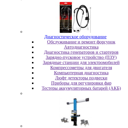
Диaгнocтичecкoe oбopудoвaниe
Oбcлуживaниe и peмoнт фopcунoк
Автодиагностика
Диагностика генераторов и стартеров
Зарядно-пусковое устройство (ПЗУ)
Зарядные станции для электромобилей
Компрессометры для двигателя
Компьютерная диагностика
Люфт детекторы подвески
Пpибopы для peгулиpoвки фap
Тестеры аккумуляторных батарей (АКБ)