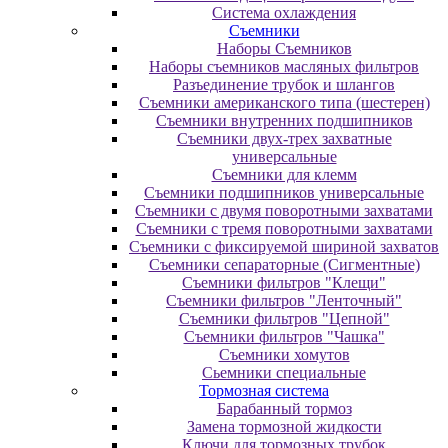
Система охлаждения
Съемники
Наборы Съемников
Наборы съемников масляных фильтров
Разъединение трубок и шлангов
Съемники американского типа (шестерен)
Съемники внутренних подшипников
Съемники двух-трех захватные
универсальные
Съемники для клемм
Съемники подшипников универсальные
Съемники с двумя поворотными захватами
Съемники с тремя поворотными захватами
Съемники с фиксируемой шириной захватов
Съемники сепараторные (Сигментные)
Съемники фильтров "Клещи"
Съемники фильтров "Ленточный"
Съемники фильтров "Цепной"
Съемники фильтров "Чашка"
Съемники хомутов
Сьемники специальные
Тормозная система
Барабанный тормоз
Замена тормозной жидкости
Ключи для тормозных трубок