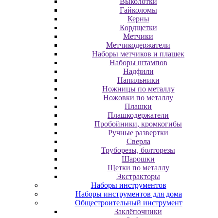
Выколотки
Гайколомы
Керны
Кордщетки
Метчики
Метчикодержатели
Наборы метчиков и плашек
Наборы штампов
Надфили
Напильники
Ножницы по металлу
Ножовки по металлу
Плашки
Плашкодержатели
Пробойники, кромкогибы
Ручные развертки
Сверла
Труборезы, болторезы
Шарошки
Щетки по металлу
Экcтpaктopы
Наборы инструментов
Наборы инструментов для дома
Общестроительный инструмент
Заклёпочники