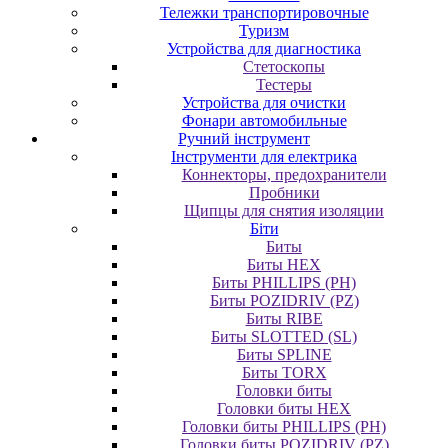
Тележки транспортировочные
Туризм
Устройства для диагностика
Стетоскопы
Тестеры
Устройства для очистки
Фонари автомобильные
Ручний інструмент
Інструменти для електрика
Коннекторы, предохранители
Пробники
Щипцы для снятия изоляции
Біти
Биты
Биты HEX
Биты PHILLIPS (PH)
Биты POZIDRIV (PZ)
Биты RIBE
Биты SLOTTED (SL)
Биты SPLINE
Биты TORX
Головки биты
Головки биты HEX
Головки биты PHILLIPS (PH)
Головки биты POZIDRIV (PZ)