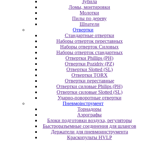
Зубила
Ломы, монтировки
Молотки
Пилы по дереву
Шпатели
Отвертки
Cтандартные отвертки
Наборы отверток переставных
Наборы отверток Силовых
Наборы отверток стандартных
Отвертки Phillips (PH)
Отвертки Pozidriv (PZ)
Отвертки Slotted (SL)
Отвертки TORX
Отвертки переставные
Отвертки силовые Philips (PH)
Отвертки силовые Slotted (SL)
Ударно-поворотные отвертки
Пневмоінструмент
Topнaдopы
Аэрографы
Блоки подготовки воздуха, регуляторы
Быстроразъемные соединения для шлангов
Держатели для пневмоинструмента
Краскопульты HVLP