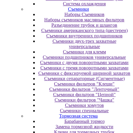
Система охлаждения
Съемники
Наборы Съемников
Наборы съемников масляных фильтров
Разъединение трубок и шлангов
Съемники американского типа (шестерен)
Съемники внутренних подшипников
Съемники двух-трех захватные
универсальные
Съемники для клемм
Съемники подшипников универсальные
Съемники с двумя поворотными захватами
Съемники с тремя поворотными захватами
Съемники с фиксируемой шириной захватов
Съемники сепараторные (Сигментные)
Съемники фильтров "Клещи"
Съемники фильтров "Ленточный"
Съемники фильтров "Цепной"
Съемники фильтров "Чашка"
Съемники хомутов
Сьемники специальные
Тормозная система
Барабанный тормоз
Замена тормозной жидкости
Ключи для тормозных трубок