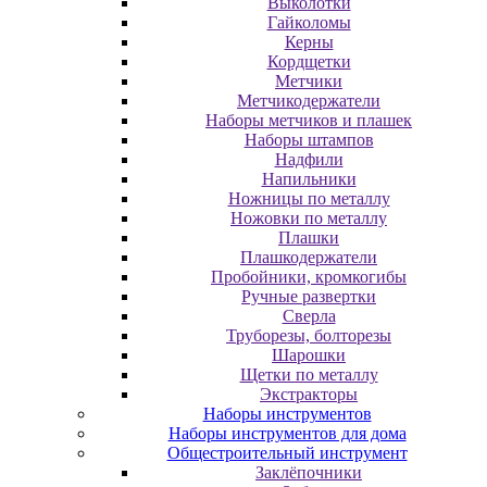
Выколотки
Гайколомы
Керны
Кордщетки
Метчики
Метчикодержатели
Наборы метчиков и плашек
Наборы штампов
Надфили
Напильники
Ножницы по металлу
Ножовки по металлу
Плашки
Плашкодержатели
Пробойники, кромкогибы
Ручные развертки
Сверла
Труборезы, болторезы
Шарошки
Щетки по металлу
Экcтpaктopы
Наборы инструментов
Наборы инструментов для дома
Общестроительный инструмент
Заклёпочники