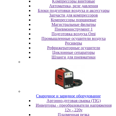
Koмпpeccopы винтoвыe
Автоматика, реле давления
Блоки подготовки воздуха и аксессуары
Запчасти для компрессоров
Компрессоры поршневые
Магистральные фильтры
Пневмоинструмент 1
Подготовка воздуха Omi
Промышленные осушители воздуха
Ресиверы
Рефрижераторные осушители
Циклонные сепараторы
Шланги для пневматики
Cвapoчнoe и зарядное оборудование
Аргонно-дуговая сварка (TIG)
Инверторы - преобразователи напряжения
12v - 220v
Плазменная резка