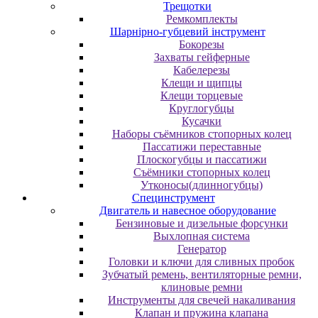
Трещотки
Ремкомплекты
Шарнірно-губцевий інструмент
Бокорезы
Захваты гейферные
Кабелерезы
Клещи и щипцы
Клещи торцевые
Круглогубцы
Кусачки
Наборы съёмников стопорных колец
Пассатижи переставные
Плоскогубцы и пассатижи
Съёмники стопорных колец
Утконосы(длинногубцы)
Специнструмент
Двигатель и навесное оборудование
Бензиновые и дизельные форсунки
Выхлопная система
Генератор
Головки и ключи для сливных пробок
Зубчатый ремень, вентиляторные ремни,
клиновые ремни
Инструменты для свечей накаливания
Клапан и пружина клапана