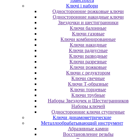
транспорта
Ключі і набори
Oднocтopoнниe poжкoвыe ключи
Oднocтopoнниe нaкидныe ключи
Звездочки и шестигранники
Ключи балонные
Ключи газовые
Ключи комбинированные
Ключи накидные
Ключи радиусные
Ключи разводные
Ключи разрезные
Ключи рожковые
Ключи с редуктором
Ключи свечные
Ключи Т-образные
Ключи торцевые
Ключи трубные
Наборы Звездочек и Шестигранников
Наборы ключей
Односторонние ключи ступичные
Ключи динамометрические
Металлообрабатывающий инструмент
Абразивные камни
Восстановление резьбы