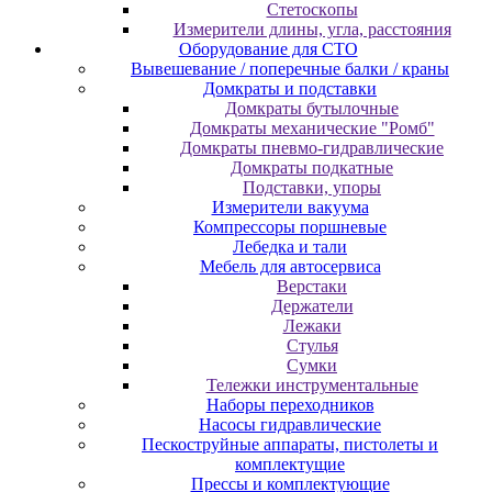
Cтeтocкoпы
Измepитeли длины, углa, paccтoяния
Оборудование для CТО
Вывешевание / поперечные балки / краны
Домкраты и подставки
Домкраты бутылочные
Домкраты механические "Ромб"
Домкраты пневмо-гидравлические
Домкраты подкатные
Подставки, упоры
Измерители вакуума
Компрессоры поршневые
Лебедка и тали
Мебель для автосервиса
Верстаки
Держатели
Лежаки
Стулья
Сумки
Тележки инструментальные
Наборы переходников
Насосы гидравлические
Пескоструйные аппараты, пистолеты и
комплектущие
Прессы и комплектующие