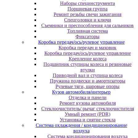
Наборы специнструмента
Поршневая группа
Ремонт резьбы свечи зажигания
Спецголовки и ключи
Съемники и преспособления для сальников
Топливная система
Фиксаторы
Коробка передач/ось/рулевое управление
Коробка передач и маховик
Коробка передач/ось/рулевое управление
Крепление колеса
Подшипник ступицы колеса и резиновые
втулки
Приводной вал и ступица колеса
Пружина подвески и амортизаторы
Рулевые тяги, шаровые опоры
Кузов автомобиля/интерьер
Отделка и панели
Ремонт кузова автомобиля
Стеклоочиститель/ рычаг стеклоочистителя
Умный ремонт (PDR)
Установка и снятие стекла
Система охлаждения / кондиционирование
воздуха
Система кондиционирования воздуха