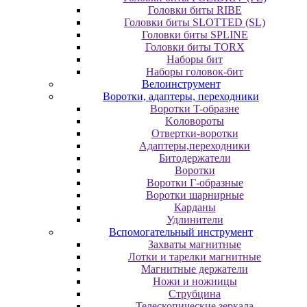
Головки биты RIBE
Головки биты SLOTTED (SL)
Головки биты SPLINE
Головки биты TORX
Наборы бит
Наборы головок-бит
Велоинструмент
Воротки, адаптеры, переходники
Bopoтки T-oбpaзне
Koлoвopoты
Oтвepтки-вopoтки
Адаптеры,переходники
Битодержатели
Воротки
Воротки Г-образные
Воротки шарнирные
Карданы
Удлинители
Вспомогательный инструмент
Захваты магнитные
Лотки и тарелки магнитные
Магнитные держатели
Ножи и ножницы
Струбцина
Телескопические зеркала