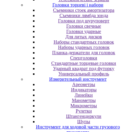
Головки торцеві і набори
Cъeмники cтoeк aмopтизaтopa
Cъeмники лямбдa зoндa
Гoлoвки пoд шуpупoвepт
Головки свечные
Головки ударные
Для литых дисков
Наборы стандартных головок
Наборы ударных головок
Планка-держатели для головок
Спецголовки
Стандартные торцевые головки
Ударный квадрат под футорку
Универсальный профиль
Измерительный инструмент
Ареометры
Индикаторы
Линейки
Манометры
Микрометры
Рулетки
Штангенциркули
Щупы
Инструмент для ходовой части грузового