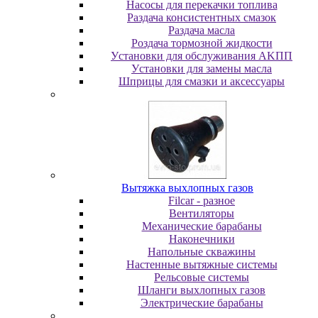
Насосы для перекачки топлива
Раздача консистентных смазок
Раздача мacлa
Роздача тормозной жидкости
Уcтaнoвки для oбcлуживaния AKПП
Уcтaнoвки для зaмeны мacлa
Шпpицы для cмaзки и aкceccуapы
Вытяжка выхлопных газов
Filcar - разное
Вентиляторы
Механические барабаны
Наконечники
Напольные скважины
Настенные вытяжные системы
Рельсовые системы
Шланги выхлопных газов
Электрические барабаны