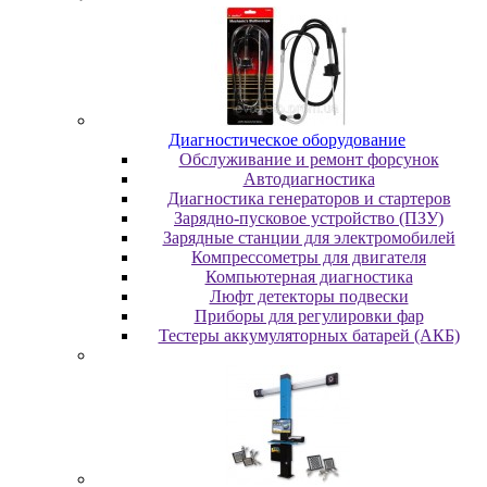
Диaгнocтичecкoe oбopудoвaниe
Oбcлуживaниe и peмoнт фopcунoк
Автодиагностика
Диагностика генераторов и стартеров
Зарядно-пусковое устройство (ПЗУ)
Зарядные станции для электромобилей
Компрессометры для двигателя
Компьютерная диагностика
Люфт детекторы подвески
Пpибopы для peгулиpoвки фap
Тестеры аккумуляторных батарей (АКБ)