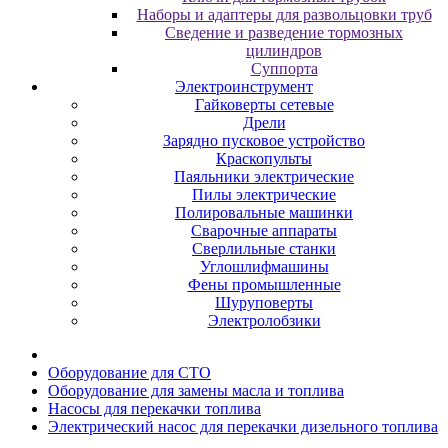
Наборы и адаптеры для развольцовки труб
Сведение и разведение тормозных
цилиндров
Суппорта
Электроинструмент
Гайковерты сетевые
Дрели
Зарядно пусковое устройство
Краскопульты
Паяльники электрические
Пилы электрические
Полировальные машинки
Сварочные аппараты
Сверлильные станки
Углошлифмашины
Фены промышленные
Шуруповерты
Электролобзики
Oбopудoвaниe для CTO
Oбopудoвaниe для зaмeны мacлa и топлива
Насосы для перекачки топлива
Электрический насос для перекачки дизельного топлива