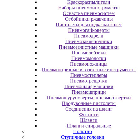
Краскораспылители
Наборы пневмоинструмента
Оснастка пневмосистем
Отбойники ржавчины
Пистолеты для подкачки колес
Пневмогайковерты
Пневмодрели
Пневмозаклёпочники
Пневмозачистные машинки
Пневмолобзики
Пневмомолотки
Пневмоножницы
Пневмоотрезные и зачистные инструменты
Пневмостеплеры
Пневмотрещотки
Пневмошлифмашинки
Пневмошприци
Пневмошуруповерты, пневмоотвертки
Продувочные пистолеты
Соединения на шланг
Фитинги
Шланги
Шланги спиральные
Полотно
Ступичные головки