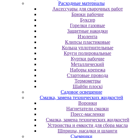
Расходные материалы
Аксессуары для сварочных работ
Брюки рабочие
Буксир
Горелки газовые
Защитные накидки
Изолента
Клипсы пластиковые
Кольца уплотнительные
Круги полировальные
Куртки рабочие
Металлический
Наборы крепежа
Стартовые провода
Термометры
Шайби плоскі
Садовое освещение
Смазка, замена технических жидкостей
Воронки
Нагнетатели смазки
Пресс-масленки
Смазка, замена технических жидкостей
Устроиства и емкости для сбора масла
Шприцы, насадки и шланги
Съемники