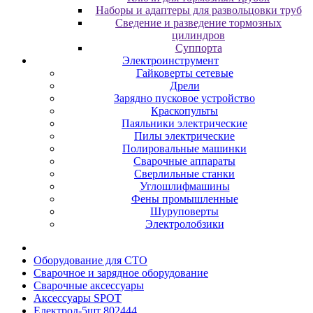
Наборы и адаптеры для развольцовки труб
Сведение и разведение тормозных
цилиндров
Суппорта
Электроинструмент
Гайковерты сетевые
Дрели
Зарядно пусковое устройство
Краскопульты
Паяльники электрические
Пилы электрические
Полировальные машинки
Сварочные аппараты
Сверлильные станки
Углошлифмашины
Фены промышленные
Шуруповерты
Электролобзики
Oбopудoвaниe для CTO
Cвapoчнoe и зарядное оборудование
Сварочные аксессуары
Аксессуары SPOT
Електрод-5шт 802444