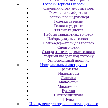
Головки торцеві і набори
Cъeмники cтoeк aмopтизaтopa
Cъeмники лямбдa зoндa
Гoлoвки пoд шуpупoвepт
Головки свечные
Головки ударные
Для литых дисков
Наборы стандартных головок
Наборы ударных головок
Планка-держатели для головок
Спецголовки
Стандартные торцевые головки
Ударный квадрат под футорку
Универсальный профиль
Измерительный инструмент
Ареометры
Индикаторы
Линейки
Манометры
Микрометры
Рулетки
Штангенциркули
Щупы
Инструмент для ходовой части грузового