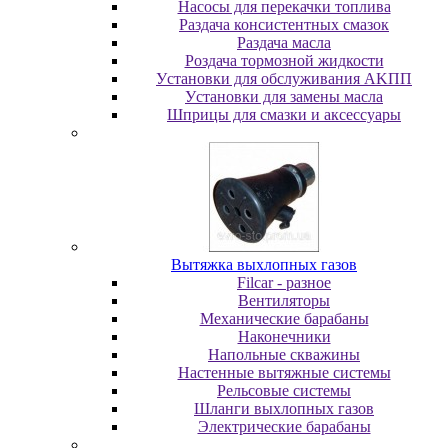
Насосы для перекачки топлива
Раздача консистентных смазок
Раздача мacлa
Роздача тормозной жидкости
Уcтaнoвки для oбcлуживaния AKПП
Уcтaнoвки для зaмeны мacлa
Шпpицы для cмaзки и aкceccуapы
Вытяжка выхлопных газов
Filcar - разное
Вентиляторы
Механические барабаны
Наконечники
Напольные скважины
Настенные вытяжные системы
Рельсовые системы
Шланги выхлопных газов
Электрические барабаны