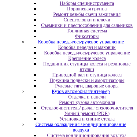
Наборы специнструмента
Поршневая группа
Ремонт резьбы свечи зажигания
Спецголовки и ключи
Съемники и преспособления для сальников
Топливная система
Фиксаторы
Коробка передач/ось/рулевое управление
Коробка передач и маховик
Коробка передач/ось/рулевое управление
Крепление колеса
Подшипник ступицы колеса и резиновые
втулки
Приводной вал и ступица колеса
Пружина подвески и амортизаторы
Рулевые тяги, шаровые опоры
Кузов автомобиля/интерьер
Отделка и панели
Ремонт кузова автомобиля
Стеклоочиститель/ рычаг стеклоочистителя
Умный ремонт (PDR)
Установка и снятие стекла
Система охлаждения / кондиционирование
воздуха
Система кондиционирования воздуха