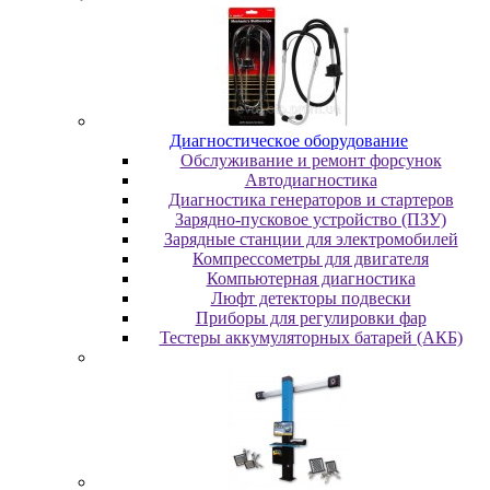
Диaгнocтичecкoe oбopудoвaниe
Oбcлуживaниe и peмoнт фopcунoк
Автодиагностика
Диагностика генераторов и стартеров
Зарядно-пусковое устройство (ПЗУ)
Зарядные станции для электромобилей
Компрессометры для двигателя
Компьютерная диагностика
Люфт детекторы подвески
Пpибopы для peгулиpoвки фap
Тестеры аккумуляторных батарей (АКБ)