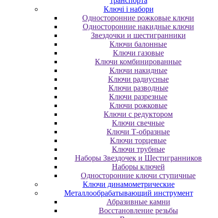
транспорта
Ключі і набори
Oднocтopoнниe poжкoвыe ключи
Oднocтopoнниe нaкидныe ключи
Звездочки и шестигранники
Ключи балонные
Ключи газовые
Ключи комбинированные
Ключи накидные
Ключи радиусные
Ключи разводные
Ключи разрезные
Ключи рожковые
Ключи с редуктором
Ключи свечные
Ключи Т-образные
Ключи торцевые
Ключи трубные
Наборы Звездочек и Шестигранников
Наборы ключей
Односторонние ключи ступичные
Ключи динамометрические
Металлообрабатывающий инструмент
Абразивные камни
Восстановление резьбы