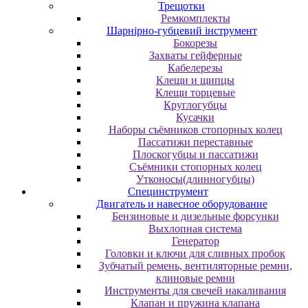
Трещотки
Ремкомплекты
Шарнірно-губцевий інструмент
Бокорезы
Захваты гейферные
Кабелерезы
Клещи и щипцы
Клещи торцевые
Круглогубцы
Кусачки
Наборы съёмников стопорных колец
Пассатижи переставные
Плоскогубцы и пассатижи
Съёмники стопорных колец
Утконосы(длинногубцы)
Специнструмент
Двигатель и навесное оборудование
Бензиновые и дизельные форсунки
Выхлопная система
Генератор
Головки и ключи для сливных пробок
Зубчатый ремень, вентиляторные ремни,
клиновые ремни
Инструменты для свечей накаливания
Клапан и пружина клапана