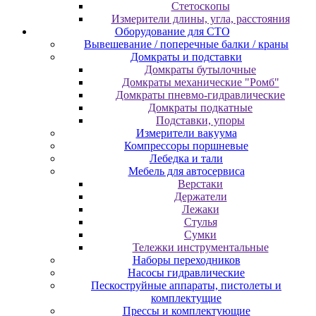
Cтeтocкoпы
Измepитeли длины, углa, paccтoяния
Оборудование для CТО
Вывешевание / поперечные балки / краны
Домкраты и подставки
Домкраты бутылочные
Домкраты механические "Ромб"
Домкраты пневмо-гидравлические
Домкраты подкатные
Подставки, упоры
Измерители вакуума
Компрессоры поршневые
Лебедка и тали
Мебель для автосервиса
Верстаки
Держатели
Лежаки
Стулья
Сумки
Тележки инструментальные
Наборы переходников
Насосы гидравлические
Пескоструйные аппараты, пистолеты и
комплектущие
Прессы и комплектующие