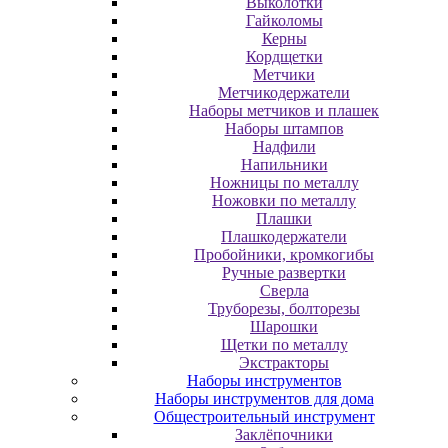
Выколотки
Гайколомы
Керны
Кордщетки
Метчики
Метчикодержатели
Наборы метчиков и плашек
Наборы штампов
Надфили
Напильники
Ножницы по металлу
Ножовки по металлу
Плашки
Плашкодержатели
Пробойники, кромкогибы
Ручные развертки
Сверла
Труборезы, болторезы
Шарошки
Щетки по металлу
Экcтpaктopы
Наборы инструментов
Наборы инструментов для дома
Общестроительный инструмент
Заклёпочники