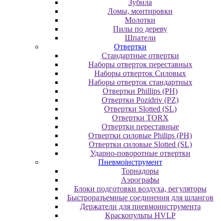
Зубила
Ломы, монтировки
Молотки
Пилы по дереву
Шпатели
Отвертки
Cтандартные отвертки
Наборы отверток переставных
Наборы отверток Силовых
Наборы отверток стандартных
Отвертки Phillips (PH)
Отвертки Pozidriv (PZ)
Отвертки Slotted (SL)
Отвертки TORX
Отвертки переставные
Отвертки силовые Philips (PH)
Отвертки силовые Slotted (SL)
Ударно-поворотные отвертки
Пневмоінструмент
Topнaдopы
Аэрографы
Блоки подготовки воздуха, регуляторы
Быстроразъемные соединения для шлангов
Держатели для пневмоинструмента
Краскопульты HVLP