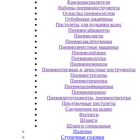
Краскораспылители
Наборы пневмоинструмента
Оснастка пневмосистем
Отбойники ржавчины
Пистолеты для подкачки колес
Пневмогайковерты
Пневмодрели
Пневмозаклёпочники
Пневмозачистные машинки
Пневмолобзики
Пневмомолотки
Пневмоножницы
Пневмоотрезные и зачистные инструменты
Пневмостеплеры
Пневмотрещотки
Пневмошлифмашинки
Пневмошприци
Пневмошуруповерты, пневмоотвертки
Продувочные пистолеты
Соединения на шланг
Фитинги
Шланги
Шланги спиральные
Полотно
Ступичные головки