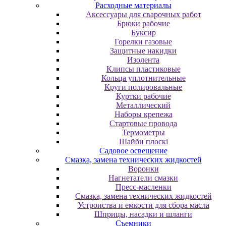
Расходные материалы
Аксессуары для сварочных работ
Брюки рабочие
Буксир
Горелки газовые
Защитные накидки
Изолента
Клипсы пластиковые
Кольца уплотнительные
Круги полировальные
Куртки рабочие
Металлический
Наборы крепежа
Стартовые провода
Термометры
Шайби плоскі
Садовое освещение
Смазка, замена технических жидкостей
Воронки
Нагнетатели смазки
Пресс-масленки
Смазка, замена технических жидкостей
Устроиства и емкости для сбора масла
Шприцы, насадки и шланги
Съемники