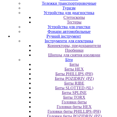
Тележки транспортировочные
Туризм
Устройства для диагностика
Стетоскопы
Тестеры
Устройства для очистки
Фонари автомобильные
Ручний інструмент
Інструменти для електрика
Коннекторы, предохранители
Пробники
Щипцы для снятия изоляции
Біти
Биты
Биты HEX
Биты PHILLIPS (PH)
Биты POZIDRIV (PZ)
Биты RIBE
Биты SLOTTED (SL)
Биты SPLINE
Биты TORX
Головки биты
Головки биты HEX
Головки биты PHILLIPS (PH)
Головки биты POZIDRIV (PZ)