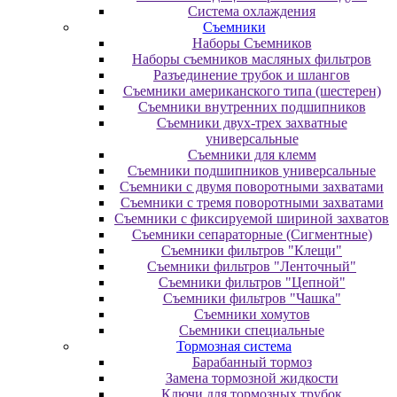
Система охлаждения
Съемники
Наборы Съемников
Наборы съемников масляных фильтров
Разъединение трубок и шлангов
Съемники американского типа (шестерен)
Съемники внутренних подшипников
Съемники двух-трех захватные
универсальные
Съемники для клемм
Съемники подшипников универсальные
Съемники с двумя поворотными захватами
Съемники с тремя поворотными захватами
Съемники с фиксируемой шириной захватов
Съемники сепараторные (Сигментные)
Съемники фильтров "Клещи"
Съемники фильтров "Ленточный"
Съемники фильтров "Цепной"
Съемники фильтров "Чашка"
Съемники хомутов
Сьемники специальные
Тормозная система
Барабанный тормоз
Замена тормозной жидкости
Ключи для тормозных трубок