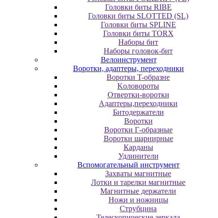
Головки биты RIBE
Головки биты SLOTTED (SL)
Головки биты SPLINE
Головки биты TORX
Наборы бит
Наборы головок-бит
Велоинструмент
Воротки, адаптеры, переходники
Bopoтки T-oбpaзне
Koлoвopoты
Oтвepтки-вopoтки
Адаптеры,переходники
Битодержатели
Воротки
Воротки Г-образные
Воротки шарнирные
Карданы
Удлинители
Вспомогательный инструмент
Захваты магнитные
Лотки и тарелки магнитные
Магнитные держатели
Ножи и ножницы
Струбцина
Телескопические зеркала