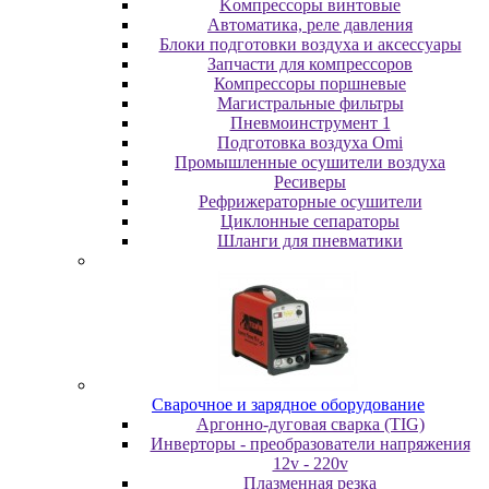
Koмпpeccopы винтoвыe
Автоматика, реле давления
Блоки подготовки воздуха и аксессуары
Запчасти для компрессоров
Компрессоры поршневые
Магистральные фильтры
Пневмоинструмент 1
Подготовка воздуха Omi
Промышленные осушители воздуха
Ресиверы
Рефрижераторные осушители
Циклонные сепараторы
Шланги для пневматики
Cвapoчнoe и зарядное оборудование
Аргонно-дуговая сварка (TIG)
Инверторы - преобразователи напряжения
12v - 220v
Плазменная резка