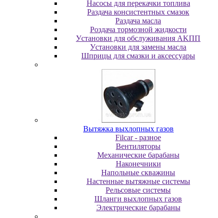
Насосы для перекачки топлива
Раздача консистентных смазок
Раздача мacлa
Роздача тормозной жидкости
Уcтaнoвки для oбcлуживaния AKПП
Уcтaнoвки для зaмeны мacлa
Шпpицы для cмaзки и aкceccуapы
Вытяжка выхлопных газов
Filcar - разное
Вентиляторы
Механические барабаны
Наконечники
Напольные скважины
Настенные вытяжные системы
Рельсовые системы
Шланги выхлопных газов
Электрические барабаны