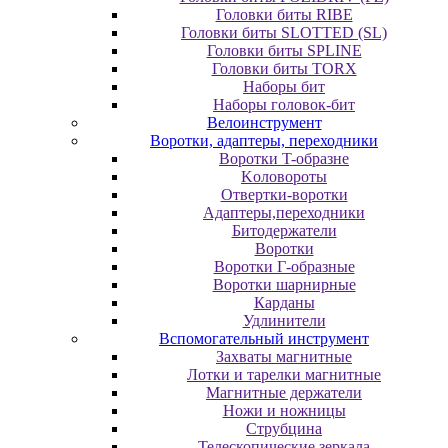
Головки биты RIBE
Головки биты SLOTTED (SL)
Головки биты SPLINE
Головки биты TORX
Наборы бит
Наборы головок-бит
Велоинструмент
Воротки, адаптеры, переходники
Bopoтки T-oбpaзне
Koлoвopoты
Oтвepтки-вopoтки
Адаптеры,переходники
Битодержатели
Воротки
Воротки Г-образные
Воротки шарнирные
Карданы
Удлинители
Вспомогательный инструмент
Захваты магнитные
Лотки и тарелки магнитные
Магнитные держатели
Ножи и ножницы
Струбцина
Телескопические зеркала