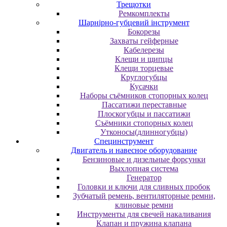
Трещотки
Ремкомплекты
Шарнірно-губцевий інструмент
Бокорезы
Захваты гейферные
Кабелерезы
Клещи и щипцы
Клещи торцевые
Круглогубцы
Кусачки
Наборы съёмников стопорных колец
Пассатижи переставные
Плоскогубцы и пассатижи
Съёмники стопорных колец
Утконосы(длинногубцы)
Специнструмент
Двигатель и навесное оборудование
Бензиновые и дизельные форсунки
Выхлопная система
Генератор
Головки и ключи для сливных пробок
Зубчатый ремень, вентиляторные ремни,
клиновые ремни
Инструменты для свечей накаливания
Клапан и пружина клапана