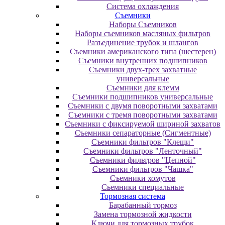
Система охлаждения
Съемники
Наборы Съемников
Наборы съемников масляных фильтров
Разъединение трубок и шлангов
Съемники американского типа (шестерен)
Съемники внутренних подшипников
Съемники двух-трех захватные
универсальные
Съемники для клемм
Съемники подшипников универсальные
Съемники с двумя поворотными захватами
Съемники с тремя поворотными захватами
Съемники с фиксируемой шириной захватов
Съемники сепараторные (Сигментные)
Съемники фильтров "Клещи"
Съемники фильтров "Ленточный"
Съемники фильтров "Цепной"
Съемники фильтров "Чашка"
Съемники хомутов
Сьемники специальные
Тормозная система
Барабанный тормоз
Замена тормозной жидкости
Ключи для тормозных трубок