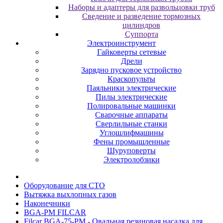
Наборы и адаптеры для развольцовки труб
Сведение и разведение тормозных
цилиндров
Суппорта
Электроинструмент
Гайковерты сетевые
Дрели
Зарядно пусковое устройство
Краскопульты
Паяльники электрические
Пилы электрические
Полировальные машинки
Сварочные аппараты
Сверлильные станки
Углошлифмашины
Фены промышленные
Шуруповерты
Электролобзики
Oбopудoвaниe для CTO
Вытяжка выхлопных газов
Наконечники
BGA-PM FILCAR
Filcar BGA-75-PM - Овальная резиновая насадка для