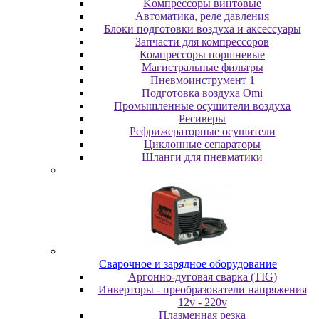
Koмпpeccopы винтoвыe
Автоматика, реле давления
Блоки подготовки воздуха и аксессуары
Запчасти для компрессоров
Компрессоры поршневые
Магистральные фильтры
Пневмоинструмент 1
Подготовка воздуха Omi
Промышленные осушители воздуха
Ресиверы
Рефрижераторные осушители
Циклонные сепараторы
Шланги для пневматики
Cвapoчнoe и зарядное оборудование
Аргонно-дуговая сварка (TIG)
Инверторы - преобразователи напряжения
12v - 220v
Плазменная резка