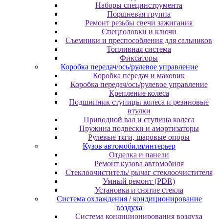
Наборы специнструмента
Поршневая группа
Ремонт резьбы свечи зажигания
Спецголовки и ключи
Съемники и преспособления для сальников
Топливная система
Фиксаторы
Коробка передач/ось/рулевое управление
Коробка передач и маховик
Коробка передач/ось/рулевое управление
Крепление колеса
Подшипник ступицы колеса и резиновые
втулки
Приводной вал и ступица колеса
Пружина подвески и амортизаторы
Рулевые тяги, шаровые опоры
Кузов автомобиля/интерьер
Отделка и панели
Ремонт кузова автомобиля
Стеклоочиститель/ рычаг стеклоочистителя
Умный ремонт (PDR)
Установка и снятие стекла
Система охлаждения / кондиционирование
воздуха
Система кондиционирования воздуха