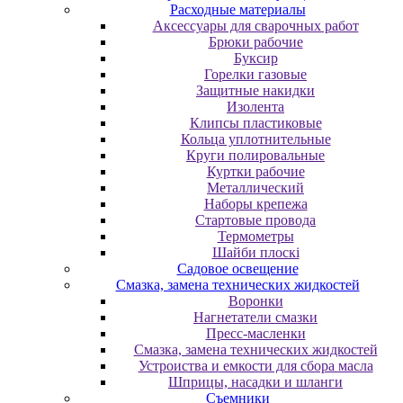
Расходные материалы
Аксессуары для сварочных работ
Брюки рабочие
Буксир
Горелки газовые
Защитные накидки
Изолента
Клипсы пластиковые
Кольца уплотнительные
Круги полировальные
Куртки рабочие
Металлический
Наборы крепежа
Стартовые провода
Термометры
Шайби плоскі
Садовое освещение
Смазка, замена технических жидкостей
Воронки
Нагнетатели смазки
Пресс-масленки
Смазка, замена технических жидкостей
Устроиства и емкости для сбора масла
Шприцы, насадки и шланги
Съемники