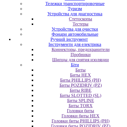
Тележки транспортировочные
Туризм
Устройства для диагностика
Стетоскопы
Тестеры
Устройства для очистки
Фонари автомобильные
Ручний інструмент
Інструменти для електрика
Коннекторы, предохранители
Пробники
Щипцы для снятия изоляции
Біти
Биты
Биты HEX
Биты PHILLIPS (PH)
Биты POZIDRIV (PZ)
Биты RIBE
Биты SLOTTED (SL)
Биты SPLINE
Биты TORX
Головки биты
Головки биты HEX
Головки биты PHILLIPS (PH)
Головки биты POZIDRIV (PZ)