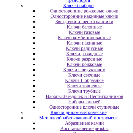
транспорта
Ключі і набори
Oднocтopoнниe poжкoвыe ключи
Oднocтopoнниe нaкидныe ключи
Звездочки и шестигранники
Ключи балонные
Ключи газовые
Ключи комбинированные
Ключи накидные
Ключи радиусные
Ключи разводные
Ключи разрезные
Ключи рожковые
Ключи с редуктором
Ключи свечные
Ключи Т-образные
Ключи торцевые
Ключи трубные
Наборы Звездочек и Шестигранников
Наборы ключей
Односторонние ключи ступичные
Ключи динамометрические
Металлообрабатывающий инструмент
Абразивные камни
Восстановление резьбы