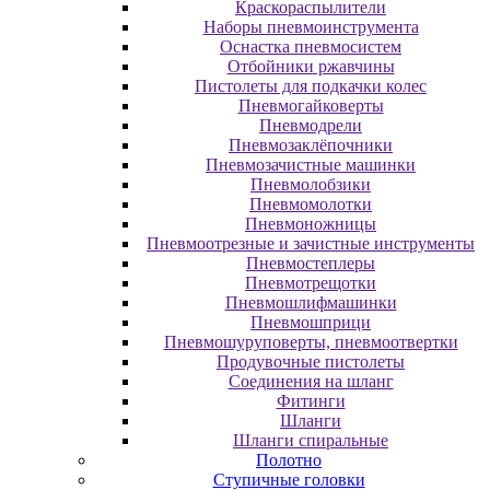
Краскораспылители
Наборы пневмоинструмента
Оснастка пневмосистем
Отбойники ржавчины
Пистолеты для подкачки колес
Пневмогайковерты
Пневмодрели
Пневмозаклёпочники
Пневмозачистные машинки
Пневмолобзики
Пневмомолотки
Пневмоножницы
Пневмоотрезные и зачистные инструменты
Пневмостеплеры
Пневмотрещотки
Пневмошлифмашинки
Пневмошприци
Пневмошуруповерты, пневмоотвертки
Продувочные пистолеты
Соединения на шланг
Фитинги
Шланги
Шланги спиральные
Полотно
Ступичные головки