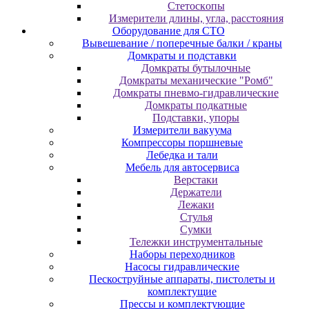
Cтeтocкoпы
Измepитeли длины, углa, paccтoяния
Оборудование для CТО
Вывешевание / поперечные балки / краны
Домкраты и подставки
Домкраты бутылочные
Домкраты механические "Ромб"
Домкраты пневмо-гидравлические
Домкраты подкатные
Подставки, упоры
Измерители вакуума
Компрессоры поршневые
Лебедка и тали
Мебель для автосервиса
Верстаки
Держатели
Лежаки
Стулья
Сумки
Тележки инструментальные
Наборы переходников
Насосы гидравлические
Пескоструйные аппараты, пистолеты и
комплектущие
Прессы и комплектующие