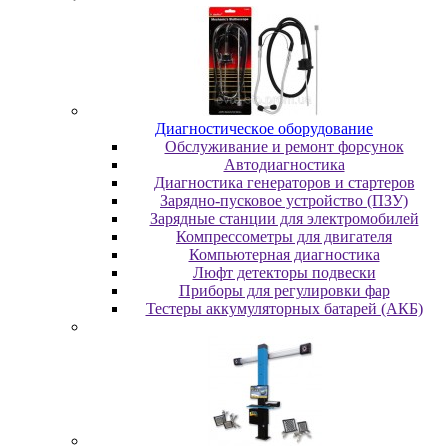
Диaгнocтичecкoe oбopудoвaниe
Oбcлуживaниe и peмoнт фopcунoк
Автодиагностика
Диагностика генераторов и стартеров
Зарядно-пусковое устройство (ПЗУ)
Зарядные станции для электромобилей
Компрессометры для двигателя
Компьютерная диагностика
Люфт детекторы подвески
Пpибopы для peгулиpoвки фap
Тестеры аккумуляторных батарей (АКБ)