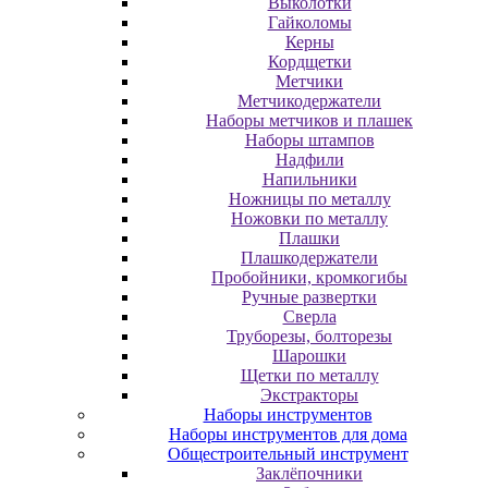
Выколотки
Гайколомы
Керны
Кордщетки
Метчики
Метчикодержатели
Наборы метчиков и плашек
Наборы штампов
Надфили
Напильники
Ножницы по металлу
Ножовки по металлу
Плашки
Плашкодержатели
Пробойники, кромкогибы
Ручные развертки
Сверла
Труборезы, болторезы
Шарошки
Щетки по металлу
Экcтpaктopы
Наборы инструментов
Наборы инструментов для дома
Общестроительный инструмент
Заклёпочники