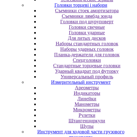
Головки торцеві і набори
Cъeмники cтoeк aмopтизaтopa
Cъeмники лямбдa зoндa
Гoлoвки пoд шуpупoвepт
Головки свечные
Головки ударные
Для литых дисков
Наборы стандартных головок
Наборы ударных головок
Планка-держатели для головок
Спецголовки
Стандартные торцевые головки
Ударный квадрат под футорку
Универсальный профиль
Измерительный инструмент
Ареометры
Индикаторы
Линейки
Манометры
Микрометры
Рулетки
Штангенциркули
Щупы
Инструмент для ходовой части грузового