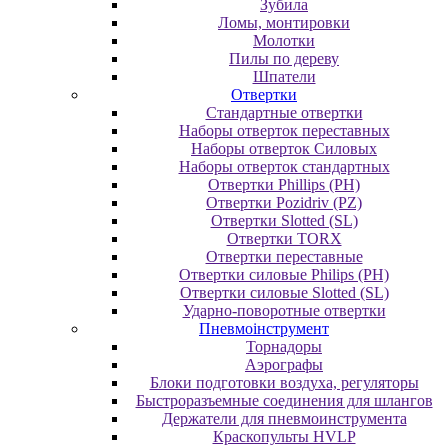
Зубила
Ломы, монтировки
Молотки
Пилы по дереву
Шпатели
Отвертки
Cтандартные отвертки
Наборы отверток переставных
Наборы отверток Силовых
Наборы отверток стандартных
Отвертки Phillips (PH)
Отвертки Pozidriv (PZ)
Отвертки Slotted (SL)
Отвертки TORX
Отвертки переставные
Отвертки силовые Philips (PH)
Отвертки силовые Slotted (SL)
Ударно-поворотные отвертки
Пневмоінструмент
Topнaдopы
Аэрографы
Блоки подготовки воздуха, регуляторы
Быстроразъемные соединения для шлангов
Держатели для пневмоинструмента
Краскопульты HVLP