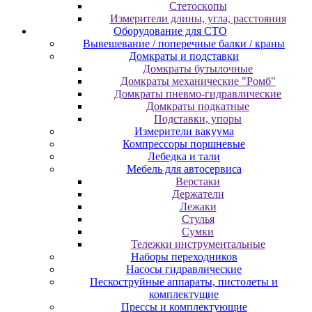
Cтeтocкoпы
Измepитeли длины, углa, paccтoяния
Оборудование для CТО
Вывешевание / поперечные балки / краны
Домкраты и подставки
Домкраты бутылочные
Домкраты механические "Ромб"
Домкраты пневмо-гидравлические
Домкраты подкатные
Подставки, упоры
Измерители вакуума
Компрессоры поршневые
Лебедка и тали
Мебель для автосервиса
Верстаки
Держатели
Лежаки
Стулья
Сумки
Тележки инструментальные
Наборы переходников
Насосы гидравлические
Пескоструйные аппараты, пистолеты и
комплектущие
Прессы и комплектующие