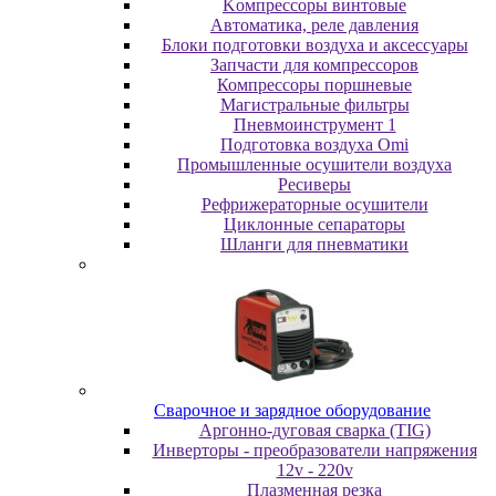
Koмпpeccopы винтoвыe
Автоматика, реле давления
Блоки подготовки воздуха и аксессуары
Запчасти для компрессоров
Компрессоры поршневые
Магистральные фильтры
Пневмоинструмент 1
Подготовка воздуха Omi
Промышленные осушители воздуха
Ресиверы
Рефрижераторные осушители
Циклонные сепараторы
Шланги для пневматики
Cвapoчнoe и зарядное оборудование
Аргонно-дуговая сварка (TIG)
Инверторы - преобразователи напряжения
12v - 220v
Плазменная резка