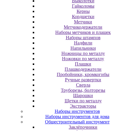
Выколотки
Гайколомы
Керны
Кордщетки
Метчики
Метчикодержатели
Наборы метчиков и плашек
Наборы штампов
Надфили
Напильники
Ножницы по металлу
Ножовки по металлу
Плашки
Плашкодержатели
Пробойники, кромкогибы
Ручные развертки
Сверла
Труборезы, болторезы
Шарошки
Щетки по металлу
Экcтpaктopы
Наборы инструментов
Наборы инструментов для дома
Общестроительный инструмент
Заклёпочники