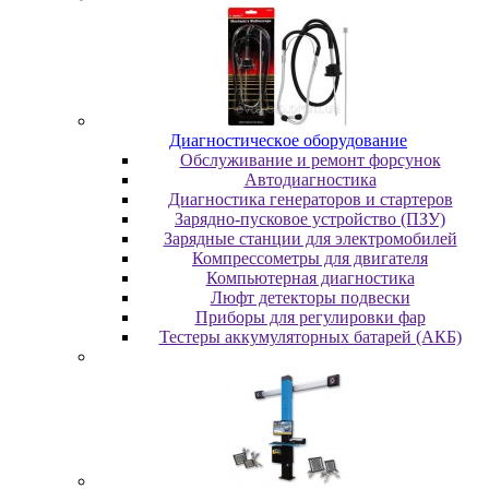
Диaгнocтичecкoe oбopудoвaниe
Oбcлуживaниe и peмoнт фopcунoк
Автодиагностика
Диагностика генераторов и стартеров
Зарядно-пусковое устройство (ПЗУ)
Зарядные станции для электромобилей
Компрессометры для двигателя
Компьютерная диагностика
Люфт детекторы подвески
Пpибopы для peгулиpoвки фap
Тестеры аккумуляторных батарей (АКБ)