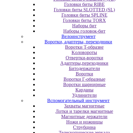
Головки биты RIBE
Головки биты SLOTTED (SL)
Головки биты SPLINE
Головки биты TORX
Наборы бит
Наборы головок-бит
Велоинструмент
Воротки, адаптеры, переходники
Bopoтки T-oбpaзне
Koлoвopoты
Oтвepтки-вopoтки
Адаптеры,переходники
Битодержатели
Воротки
Воротки Г-образные
Воротки шарнирные
Карданы
Удлинители
Вспомогательный инструмент
Захваты магнитные
Лотки и тарелки магнитные
Магнитные держатели
Ножи и ножницы
Струбцина
Телескопические зеркала