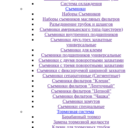
Система охлаждения
Съемники
Наборы Съемников
Наборы съемников масляных фильтров
Разъединение трубок и шлангов
Съемники американского типа (шестерен)
Съемники внутренних подшипников
Съемники двух-трех захватные
универсальные
Съемники для клемм
Съемники подшипников универсальные
Съемники с двумя поворотными захватами
Съемники с тремя поворотными захватами
Съемники с фиксируемой шириной захватов
Съемники сепараторные (Сигментные)
Съемники фильтров "Клещи"
Съемники фильтров "Ленточный"
Съемники фильтров "Цепной"
Съемники фильтров "Чашка"
Съемники хомутов
Сьемники специальные
Тормозная система
Барабанный тормоз
Замена тормозной жидкости
Ключи для тормозных трубок