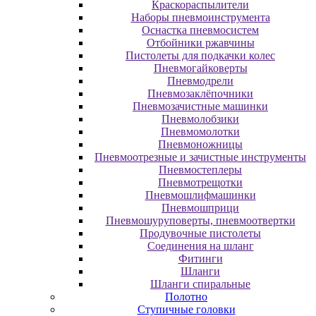
Краскораспылители
Наборы пневмоинструмента
Оснастка пневмосистем
Отбойники ржавчины
Пистолеты для подкачки колес
Пневмогайковерты
Пневмодрели
Пневмозаклёпочники
Пневмозачистные машинки
Пневмолобзики
Пневмомолотки
Пневмоножницы
Пневмоотрезные и зачистные инструменты
Пневмостеплеры
Пневмотрещотки
Пневмошлифмашинки
Пневмошприци
Пневмошуруповерты, пневмоотвертки
Продувочные пистолеты
Соединения на шланг
Фитинги
Шланги
Шланги спиральные
Полотно
Ступичные головки