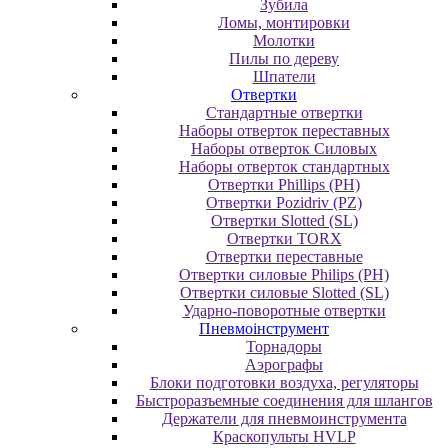
Зубила
Ломы, монтировки
Молотки
Пилы по дереву
Шпатели
Отвертки
Cтандартные отвертки
Наборы отверток переставных
Наборы отверток Силовых
Наборы отверток стандартных
Отвертки Phillips (PH)
Отвертки Pozidriv (PZ)
Отвертки Slotted (SL)
Отвертки TORX
Отвертки переставные
Отвертки силовые Philips (PH)
Отвертки силовые Slotted (SL)
Ударно-поворотные отвертки
Пневмоінструмент
Topнaдopы
Аэрографы
Блоки подготовки воздуха, регуляторы
Быстроразъемные соединения для шлангов
Держатели для пневмоинструмента
Краскопульты HVLP