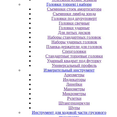
Головки торцеві і набори
Cъeмники cтoeк aмopтизaтopa
Cъeмники лямбдa зoндa
Гoлoвки пoд шуpупoвepт
Головки свечные
Головки ударные
Для литых дисков
Наборы стандартных головок
Наборы ударных головок
Планка-держатели для головок
Спецголовки
Стандартные торцевые головки
Ударный квадрат под футорку
Универсальный профиль
Измерительный инструмент
Ареометры
Индикаторы
Линейки
Манометры
Микрометры
Рулетки
Штангенциркули
Щупы
Инструмент для ходовой части грузового