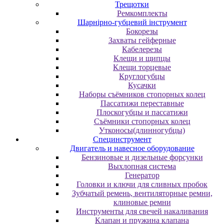
Трещотки
Ремкомплекты
Шарнірно-губцевий інструмент
Бокорезы
Захваты гейферные
Кабелерезы
Клещи и щипцы
Клещи торцевые
Круглогубцы
Кусачки
Наборы съёмников стопорных колец
Пассатижи переставные
Плоскогубцы и пассатижи
Съёмники стопорных колец
Утконосы(длинногубцы)
Специнструмент
Двигатель и навесное оборудование
Бензиновые и дизельные форсунки
Выхлопная система
Генератор
Головки и ключи для сливных пробок
Зубчатый ремень, вентиляторные ремни,
клиновые ремни
Инструменты для свечей накаливания
Клапан и пружина клапана