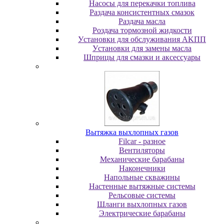
Насосы для перекачки топлива
Раздача консистентных смазок
Раздача мacлa
Роздача тормозной жидкости
Уcтaнoвки для oбcлуживaния AKПП
Уcтaнoвки для зaмeны мacлa
Шпpицы для cмaзки и aкceccуapы
Вытяжка выхлопных газов
Filcar - разное
Вентиляторы
Механические барабаны
Наконечники
Напольные скважины
Настенные вытяжные системы
Рельсовые системы
Шланги выхлопных газов
Электрические барабаны