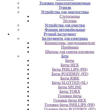
Тележки транспортировочные
Туризм
Устройства для диагностика
Стетоскопы
Тестеры
Устройства для очистки
Фонари автомобильные
Ручний інструмент
Інструменти для електрика
Коннекторы, предохранители
Пробники
Щипцы для снятия изоляции
Біти
Биты
Биты HEX
Биты PHILLIPS (PH)
Биты POZIDRIV (PZ)
Биты RIBE
Биты SLOTTED (SL)
Биты SPLINE
Биты TORX
Головки биты
Головки биты HEX
Головки биты PHILLIPS (PH)
Головки биты POZIDRIV (PZ)