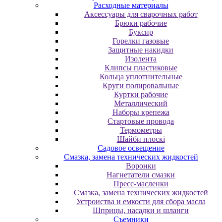
Расходные материалы
Аксессуары для сварочных работ
Брюки рабочие
Буксир
Горелки газовые
Защитные накидки
Изолента
Клипсы пластиковые
Кольца уплотнительные
Круги полировальные
Куртки рабочие
Металлический
Наборы крепежа
Стартовые провода
Термометры
Шайби плоскі
Садовое освещение
Смазка, замена технических жидкостей
Воронки
Нагнетатели смазки
Пресс-масленки
Смазка, замена технических жидкостей
Устроиства и емкости для сбора масла
Шприцы, насадки и шланги
Съемники