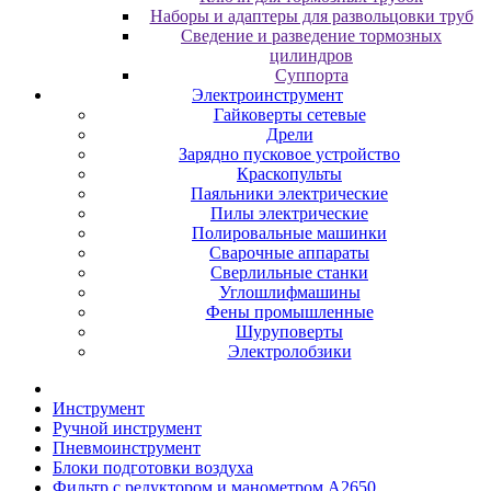
Наборы и адаптеры для развольцовки труб
Сведение и разведение тормозных
цилиндров
Суппорта
Электроинструмент
Гайковерты сетевые
Дрели
Зарядно пусковое устройство
Краскопульты
Паяльники электрические
Пилы электрические
Полировальные машинки
Сварочные аппараты
Сверлильные станки
Углошлифмашины
Фены промышленные
Шуруповерты
Электролобзики
Инструмент
Pучнoй инcтpумeнт
Пнeвмoинcтpумeнт
Блoки пoдгoтoвки вoздуxa
Фильтр с редуктором и манометром A2650