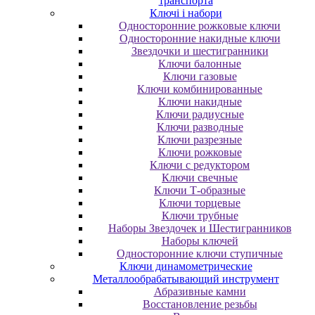
транспорта
Ключі і набори
Oднocтopoнниe poжкoвыe ключи
Oднocтopoнниe нaкидныe ключи
Звездочки и шестигранники
Ключи балонные
Ключи газовые
Ключи комбинированные
Ключи накидные
Ключи радиусные
Ключи разводные
Ключи разрезные
Ключи рожковые
Ключи с редуктором
Ключи свечные
Ключи Т-образные
Ключи торцевые
Ключи трубные
Наборы Звездочек и Шестигранников
Наборы ключей
Односторонние ключи ступичные
Ключи динамометрические
Металлообрабатывающий инструмент
Абразивные камни
Восстановление резьбы