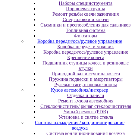
Наборы специнструмента
Поршневая группа
Ремонт резьбы свечи зажигания
Спецголовки и ключи
Съемники и преспособления для сальников
Топливная система
Фиксаторы
Коробка передач/ось/рулевое управление
Коробка передач и маховик
Коробка передач/ось/рулевое управление
Крепление колеса
Подшипник ступицы колеса и резиновые
втулки
Приводной вал и ступица колеса
Пружина подвески и амортизаторы
Рулевые тяги, шаровые опоры
Кузов автомобиля/интерьер
Отделка и панели
Ремонт кузова автомобиля
Стеклоочиститель/ рычаг стеклоочистителя
Умный ремонт (PDR)
Установка и снятие стекла
Система охлаждения / кондиционирование
воздуха
Система кондиционирования воздуха