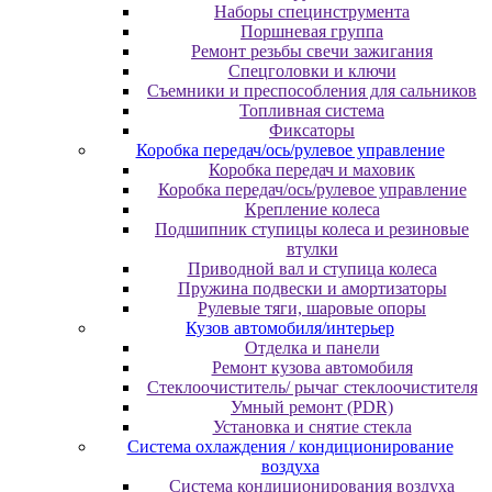
Наборы специнструмента
Поршневая группа
Ремонт резьбы свечи зажигания
Спецголовки и ключи
Съемники и преспособления для сальников
Топливная система
Фиксаторы
Коробка передач/ось/рулевое управление
Коробка передач и маховик
Коробка передач/ось/рулевое управление
Крепление колеса
Подшипник ступицы колеса и резиновые
втулки
Приводной вал и ступица колеса
Пружина подвески и амортизаторы
Рулевые тяги, шаровые опоры
Кузов автомобиля/интерьер
Отделка и панели
Ремонт кузова автомобиля
Стеклоочиститель/ рычаг стеклоочистителя
Умный ремонт (PDR)
Установка и снятие стекла
Система охлаждения / кондиционирование
воздуха
Система кондиционирования воздуха