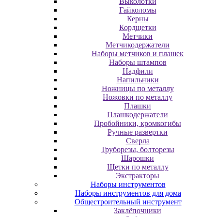
Выколотки
Гайколомы
Керны
Кордщетки
Метчики
Метчикодержатели
Наборы метчиков и плашек
Наборы штампов
Надфили
Напильники
Ножницы по металлу
Ножовки по металлу
Плашки
Плашкодержатели
Пробойники, кромкогибы
Ручные развертки
Сверла
Труборезы, болторезы
Шарошки
Щетки по металлу
Экcтpaктopы
Наборы инструментов
Наборы инструментов для дома
Общестроительный инструмент
Заклёпочники