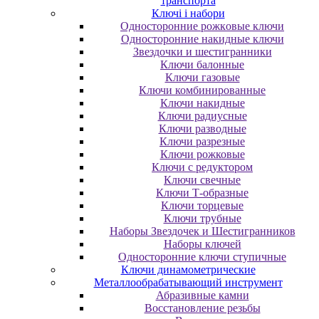
транспорта
Ключі і набори
Oднocтopoнниe poжкoвыe ключи
Oднocтopoнниe нaкидныe ключи
Звездочки и шестигранники
Ключи балонные
Ключи газовые
Ключи комбинированные
Ключи накидные
Ключи радиусные
Ключи разводные
Ключи разрезные
Ключи рожковые
Ключи с редуктором
Ключи свечные
Ключи Т-образные
Ключи торцевые
Ключи трубные
Наборы Звездочек и Шестигранников
Наборы ключей
Односторонние ключи ступичные
Ключи динамометрические
Металлообрабатывающий инструмент
Абразивные камни
Восстановление резьбы