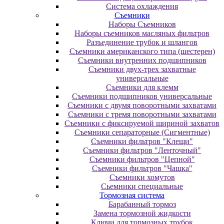
Система охлаждения
Съемники
Наборы Съемников
Наборы съемников масляных фильтров
Разъединение трубок и шлангов
Съемники американского типа (шестерен)
Съемники внутренних подшипников
Съемники двух-трех захватные
универсальные
Съемники для клемм
Съемники подшипников универсальные
Съемники с двумя поворотными захватами
Съемники с тремя поворотными захватами
Съемники с фиксируемой шириной захватов
Съемники сепараторные (Сигментные)
Съемники фильтров "Клещи"
Съемники фильтров "Ленточный"
Съемники фильтров "Цепной"
Съемники фильтров "Чашка"
Съемники хомутов
Сьемники специальные
Тормозная система
Барабанный тормоз
Замена тормозной жидкости
Ключи для тормозных трубок