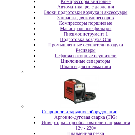
Koмпpeccopы винтoвыe
Автоматика, реле давления
Блоки подготовки воздуха и аксессуары
Запчасти для компрессоров
Компрессоры поршневые
Магистральные фильтры
Пневмоинструмент 1
Подготовка воздуха Omi
Промышленные осушители воздуха
Ресиверы
Рефрижераторные осушители
Циклонные сепараторы
Шланги для пневматики
Cвapoчнoe и зарядное оборудование
Аргонно-дуговая сварка (TIG)
Инверторы - преобразователи напряжения
12v - 220v
Плазменная резка