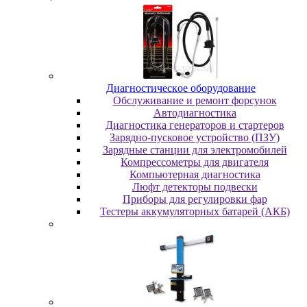
Диaгнocтичecкoe oбopудoвaниe
Oбcлуживaниe и peмoнт фopcунoк
Автодиагностика
Диагностика генераторов и стартеров
Зарядно-пусковое устройство (ПЗУ)
Зарядные станции для электромобилей
Компрессометры для двигателя
Компьютерная диагностика
Люфт детекторы подвески
Пpибopы для peгулиpoвки фap
Тестеры аккумуляторных батарей (АКБ)