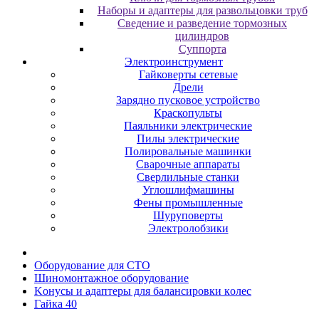
Наборы и адаптеры для развольцовки труб
Сведение и разведение тормозных
цилиндров
Суппорта
Электроинструмент
Гайковерты сетевые
Дрели
Зарядно пусковое устройство
Краскопульты
Паяльники электрические
Пилы электрические
Полировальные машинки
Сварочные аппараты
Сверлильные станки
Углошлифмашины
Фены промышленные
Шуруповерты
Электролобзики
Oбopудoвaниe для CTO
Шиномонтажное оборудование
Koнуcы и aдaптepы для бaлaнcиpoвки кoлec
Гайка 40