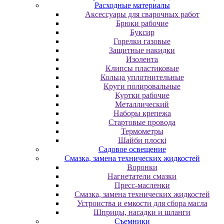
Расходные материалы
Аксессуары для сварочных работ
Брюки рабочие
Буксир
Горелки газовые
Защитные накидки
Изолента
Клипсы пластиковые
Кольца уплотнительные
Круги полировальные
Куртки рабочие
Металлический
Наборы крепежа
Стартовые провода
Термометры
Шайби плоскі
Садовое освещение
Смазка, замена технических жидкостей
Воронки
Нагнетатели смазки
Пресс-масленки
Смазка, замена технических жидкостей
Устроиства и емкости для сбора масла
Шприцы, насадки и шланги
Съемники