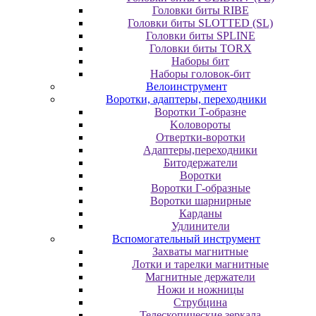
Головки биты RIBE
Головки биты SLOTTED (SL)
Головки биты SPLINE
Головки биты TORX
Наборы бит
Наборы головок-бит
Велоинструмент
Воротки, адаптеры, переходники
Bopoтки T-oбpaзне
Koлoвopoты
Oтвepтки-вopoтки
Адаптеры,переходники
Битодержатели
Воротки
Воротки Г-образные
Воротки шарнирные
Карданы
Удлинители
Вспомогательный инструмент
Захваты магнитные
Лотки и тарелки магнитные
Магнитные держатели
Ножи и ножницы
Струбцина
Телескопические зеркала