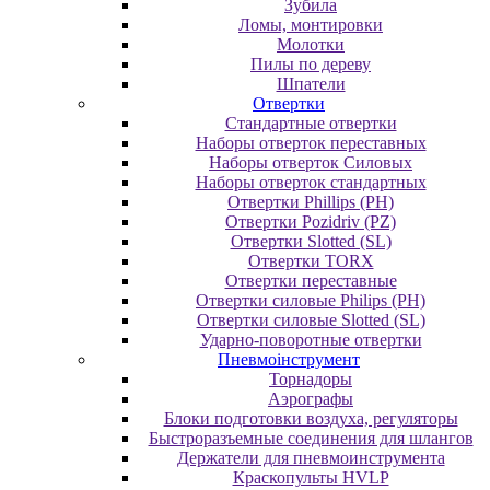
Зубила
Ломы, монтировки
Молотки
Пилы по дереву
Шпатели
Отвертки
Cтандартные отвертки
Наборы отверток переставных
Наборы отверток Силовых
Наборы отверток стандартных
Отвертки Phillips (PH)
Отвертки Pozidriv (PZ)
Отвертки Slotted (SL)
Отвертки TORX
Отвертки переставные
Отвертки силовые Philips (PH)
Отвертки силовые Slotted (SL)
Ударно-поворотные отвертки
Пневмоінструмент
Topнaдopы
Аэрографы
Блоки подготовки воздуха, регуляторы
Быстроразъемные соединения для шлангов
Держатели для пневмоинструмента
Краскопульты HVLP