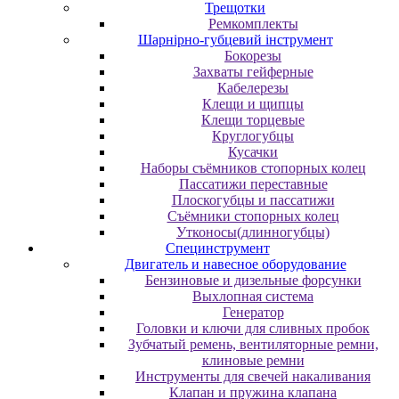
Трещотки
Ремкомплекты
Шарнірно-губцевий інструмент
Бокорезы
Захваты гейферные
Кабелерезы
Клещи и щипцы
Клещи торцевые
Круглогубцы
Кусачки
Наборы съёмников стопорных колец
Пассатижи переставные
Плоскогубцы и пассатижи
Съёмники стопорных колец
Утконосы(длинногубцы)
Специнструмент
Двигатель и навесное оборудование
Бензиновые и дизельные форсунки
Выхлопная система
Генератор
Головки и ключи для сливных пробок
Зубчатый ремень, вентиляторные ремни,
клиновые ремни
Инструменты для свечей накаливания
Клапан и пружина клапана