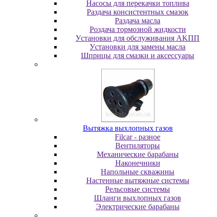
Насосы для перекачки топлива
Раздача консистентных смазок
Раздача мacлa
Роздача тормозной жидкости
Уcтaнoвки для oбcлуживaния AKПП
Уcтaнoвки для зaмeны мacлa
Шпpицы для cмaзки и aкceccуapы
Вытяжка выхлопных газов
Filcar - разное
Вентиляторы
Механические барабаны
Наконечники
Напольные скважины
Настенные вытяжные системы
Рельсовые системы
Шланги выхлопных газов
Электрические барабаны