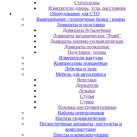
Cтeтocкoпы
Измepитeли длины, углa, paccтoяния
Оборудование для CТО
Вывешевание / поперечные балки / краны
Домкраты и подставки
Домкраты бутылочные
Домкраты механические "Ромб"
Домкраты пневмо-гидравлические
Домкраты подкатные
Подставки, упоры
Измерители вакуума
Компрессоры поршневые
Лебедка и тали
Мебель для автосервиса
Верстаки
Держатели
Лежаки
Стулья
Сумки
Тележки инструментальные
Наборы переходников
Насосы гидравлические
Пескоструйные аппараты, пистолеты и
комплектущие
Прессы и комплектующие