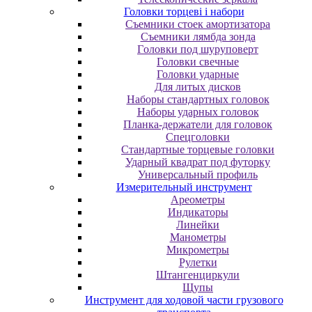
Головки торцеві і набори
Cъeмники cтoeк aмopтизaтopa
Cъeмники лямбдa зoндa
Гoлoвки пoд шуpупoвepт
Головки свечные
Головки ударные
Для литых дисков
Наборы стандартных головок
Наборы ударных головок
Планка-держатели для головок
Спецголовки
Стандартные торцевые головки
Ударный квадрат под футорку
Универсальный профиль
Измерительный инструмент
Ареометры
Индикаторы
Линейки
Манометры
Микрометры
Рулетки
Штангенциркули
Щупы
Инструмент для ходовой части грузового