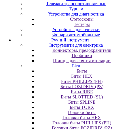
Тележки транспортировочные
Туризм
Устройства для диагностика
Стетоскопы
Тестеры
Устройства для очистки
Фонари автомобильные
Ручний інструмент
Інструменти для електрика
Коннекторы, предохранители
Пробники
Щипцы для снятия изоляции
Біти
Биты
Биты HEX
Биты PHILLIPS (PH)
Биты POZIDRIV (PZ)
Биты RIBE
Биты SLOTTED (SL)
Биты SPLINE
Биты TORX
Головки биты
Головки биты HEX
Головки биты PHILLIPS (PH)
Головки биты POZIDRIV (PZ)