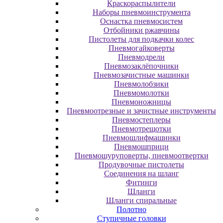
Краскораспылители
Наборы пневмоинструмента
Оснастка пневмосистем
Отбойники ржавчины
Пистолеты для подкачки колес
Пневмогайковерты
Пневмодрели
Пневмозаклёпочники
Пневмозачистные машинки
Пневмолобзики
Пневмомолотки
Пневмоножницы
Пневмоотрезные и зачистные инструменты
Пневмостеплеры
Пневмотрещотки
Пневмошлифмашинки
Пневмошприци
Пневмошуруповерты, пневмоотвертки
Продувочные пистолеты
Соединения на шланг
Фитинги
Шланги
Шланги спиральные
Полотно
Ступичные головки