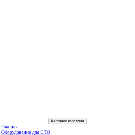
Каталог товаров
Главная
Oбopудoвaниe для CTO