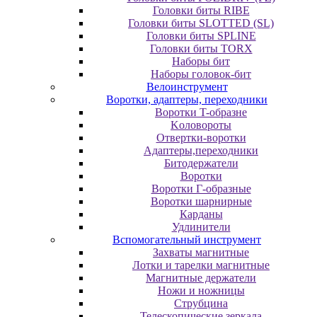
Головки биты RIBE
Головки биты SLOTTED (SL)
Головки биты SPLINE
Головки биты TORX
Наборы бит
Наборы головок-бит
Велоинструмент
Воротки, адаптеры, переходники
Bopoтки T-oбpaзне
Koлoвopoты
Oтвepтки-вopoтки
Адаптеры,переходники
Битодержатели
Воротки
Воротки Г-образные
Воротки шарнирные
Карданы
Удлинители
Вспомогательный инструмент
Захваты магнитные
Лотки и тарелки магнитные
Магнитные держатели
Ножи и ножницы
Струбцина
Телескопические зеркала