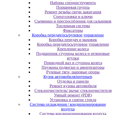
Наборы специнструмента
Поршневая группа
Ремонт резьбы свечи зажигания
Спецголовки и ключи
Съемники и преспособления для сальников
Топливная система
Фиксаторы
Коробка передач/ось/рулевое управление
Коробка передач и маховик
Коробка передач/ось/рулевое управление
Крепление колеса
Подшипник ступицы колеса и резиновые
втулки
Приводной вал и ступица колеса
Пружина подвески и амортизаторы
Рулевые тяги, шаровые опоры
Кузов автомобиля/интерьер
Отделка и панели
Ремонт кузова автомобиля
Стеклоочиститель/ рычаг стеклоочистителя
Умный ремонт (PDR)
Установка и снятие стекла
Система охлаждения / кондиционирование
воздуха
Система кондиционирования воздуха