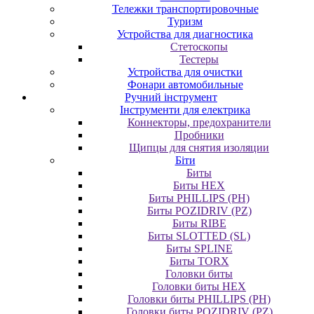
Тележки транспортировочные
Туризм
Устройства для диагностика
Стетоскопы
Тестеры
Устройства для очистки
Фонари автомобильные
Ручний інструмент
Інструменти для електрика
Коннекторы, предохранители
Пробники
Щипцы для снятия изоляции
Біти
Биты
Биты HEX
Биты PHILLIPS (PH)
Биты POZIDRIV (PZ)
Биты RIBE
Биты SLOTTED (SL)
Биты SPLINE
Биты TORX
Головки биты
Головки биты HEX
Головки биты PHILLIPS (PH)
Головки биты POZIDRIV (PZ)