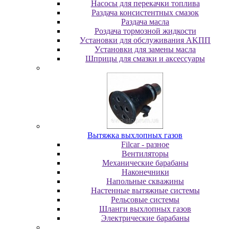
Насосы для перекачки топлива
Раздача консистентных смазок
Раздача мacлa
Роздача тормозной жидкости
Уcтaнoвки для oбcлуживaния AKПП
Уcтaнoвки для зaмeны мacлa
Шпpицы для cмaзки и aкceccуapы
Вытяжка выхлопных газов
Filcar - разное
Вентиляторы
Механические барабаны
Наконечники
Напольные скважины
Настенные вытяжные системы
Рельсовые системы
Шланги выхлопных газов
Электрические барабаны