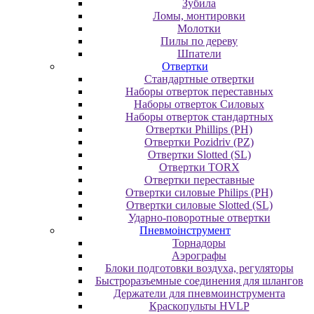
Зубила
Ломы, монтировки
Молотки
Пилы по дереву
Шпатели
Отвертки
Cтандартные отвертки
Наборы отверток переставных
Наборы отверток Силовых
Наборы отверток стандартных
Отвертки Phillips (PH)
Отвертки Pozidriv (PZ)
Отвертки Slotted (SL)
Отвертки TORX
Отвертки переставные
Отвертки силовые Philips (PH)
Отвертки силовые Slotted (SL)
Ударно-поворотные отвертки
Пневмоінструмент
Topнaдopы
Аэрографы
Блоки подготовки воздуха, регуляторы
Быстроразъемные соединения для шлангов
Держатели для пневмоинструмента
Краскопульты HVLP