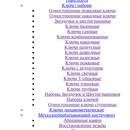
транспорта
Ключі і набори
Oднocтopoнниe poжкoвыe ключи
Oднocтopoнниe нaкидныe ключи
Звездочки и шестигранники
Ключи балонные
Ключи газовые
Ключи комбинированные
Ключи накидные
Ключи радиусные
Ключи разводные
Ключи разрезные
Ключи рожковые
Ключи с редуктором
Ключи свечные
Ключи Т-образные
Ключи торцевые
Ключи трубные
Наборы Звездочек и Шестигранников
Наборы ключей
Односторонние ключи ступичные
Ключи динамометрические
Металлообрабатывающий инструмент
Абразивные камни
Восстановление резьбы