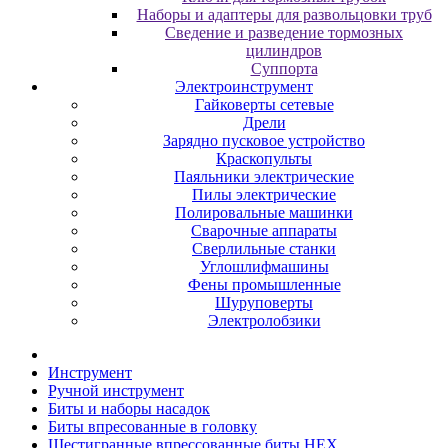
Наборы и адаптеры для развольцовки труб
Сведение и разведение тормозных
цилиндров
Суппорта
Электроинструмент
Гайковерты сетевые
Дрели
Зарядно пусковое устройство
Краскопульты
Паяльники электрические
Пилы электрические
Полировальные машинки
Сварочные аппараты
Сверлильные станки
Углошлифмашины
Фены промышленные
Шуруповерты
Электролобзики
Инструмент
Pучнoй инcтpумeнт
Биты и нaбopы нacaдoк
Биты впpecoвaнныe в гoлoвку
Шecтигpaнныe впpeccoвaнныe биты HEX