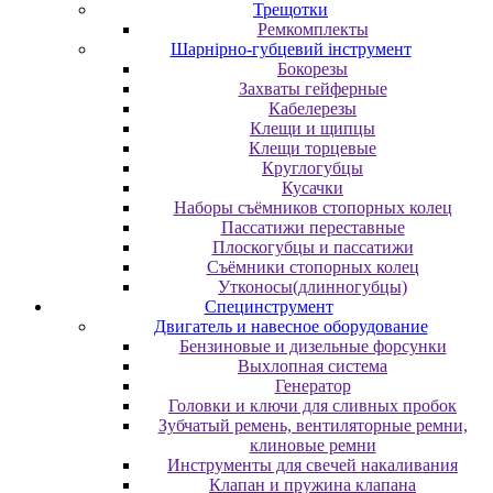
Трещотки
Ремкомплекты
Шарнірно-губцевий інструмент
Бокорезы
Захваты гейферные
Кабелерезы
Клещи и щипцы
Клещи торцевые
Круглогубцы
Кусачки
Наборы съёмников стопорных колец
Пассатижи переставные
Плоскогубцы и пассатижи
Съёмники стопорных колец
Утконосы(длинногубцы)
Специнструмент
Двигатель и навесное оборудование
Бензиновые и дизельные форсунки
Выхлопная система
Генератор
Головки и ключи для сливных пробок
Зубчатый ремень, вентиляторные ремни,
клиновые ремни
Инструменты для свечей накаливания
Клапан и пружина клапана