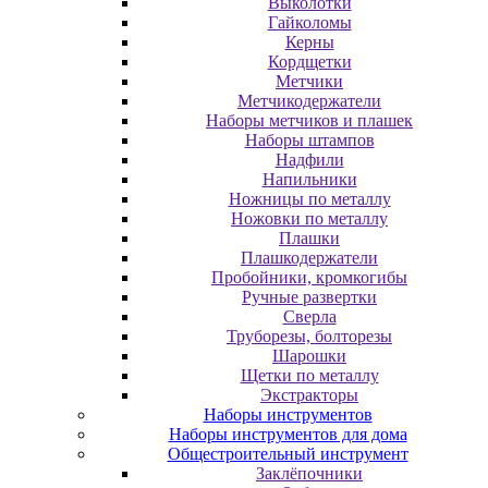
Выколотки
Гайколомы
Керны
Кордщетки
Метчики
Метчикодержатели
Наборы метчиков и плашек
Наборы штампов
Надфили
Напильники
Ножницы по металлу
Ножовки по металлу
Плашки
Плашкодержатели
Пробойники, кромкогибы
Ручные развертки
Сверла
Труборезы, болторезы
Шарошки
Щетки по металлу
Экcтpaктopы
Наборы инструментов
Наборы инструментов для дома
Общестроительный инструмент
Заклёпочники