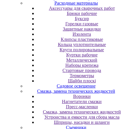
Расходные материалы
Аксессуары для сварочных работ
Брюки рабочие
Буксир
Горелки газовые
Защитные накидки
Изолента
Клипсы пластиковые
Кольца уплотнительные
Круги полировальные
Куртки рабочие
Металлический
Наборы крепежа
Стартовые провода
Термометры
Шайби плоскі
Садовое освещение
Смазка, замена технических жидкостей
Воронки
Нагнетатели смазки
Пресс-масленки
Смазка, замена технических жидкостей
Устроиства и емкости для сбора масла
Шприцы, насадки и шланги
Съемники