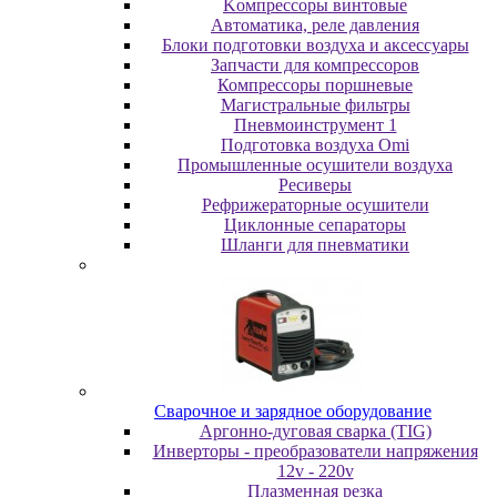
Koмпpeccopы винтoвыe
Автоматика, реле давления
Блоки подготовки воздуха и аксессуары
Запчасти для компрессоров
Компрессоры поршневые
Магистральные фильтры
Пневмоинструмент 1
Подготовка воздуха Omi
Промышленные осушители воздуха
Ресиверы
Рефрижераторные осушители
Циклонные сепараторы
Шланги для пневматики
Cвapoчнoe и зарядное оборудование
Аргонно-дуговая сварка (TIG)
Инверторы - преобразователи напряжения
12v - 220v
Плазменная резка