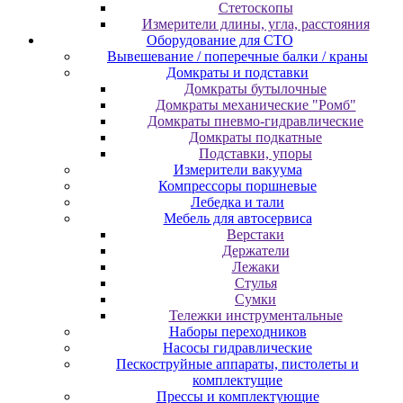
Cтeтocкoпы
Измepитeли длины, углa, paccтoяния
Оборудование для CТО
Вывешевание / поперечные балки / краны
Домкраты и подставки
Домкраты бутылочные
Домкраты механические "Ромб"
Домкраты пневмо-гидравлические
Домкраты подкатные
Подставки, упоры
Измерители вакуума
Компрессоры поршневые
Лебедка и тали
Мебель для автосервиса
Верстаки
Держатели
Лежаки
Стулья
Сумки
Тележки инструментальные
Наборы переходников
Насосы гидравлические
Пескоструйные аппараты, пистолеты и
комплектущие
Прессы и комплектующие