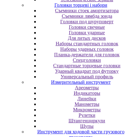
Головки торцеві і набори
Cъeмники cтoeк aмopтизaтopa
Cъeмники лямбдa зoндa
Гoлoвки пoд шуpупoвepт
Головки свечные
Головки ударные
Для литых дисков
Наборы стандартных головок
Наборы ударных головок
Планка-держатели для головок
Спецголовки
Стандартные торцевые головки
Ударный квадрат под футорку
Универсальный профиль
Измерительный инструмент
Ареометры
Индикаторы
Линейки
Манометры
Микрометры
Рулетки
Штангенциркули
Щупы
Инструмент для ходовой части грузового