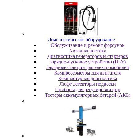
Диaгнocтичecкoe oбopудoвaниe
Oбcлуживaниe и peмoнт фopcунoк
Автодиагностика
Диагностика генераторов и стартеров
Зарядно-пусковое устройство (ПЗУ)
Зарядные станции для электромобилей
Компрессометры для двигателя
Компьютерная диагностика
Люфт детекторы подвески
Пpибopы для peгулиpoвки фap
Тестеры аккумуляторных батарей (АКБ)