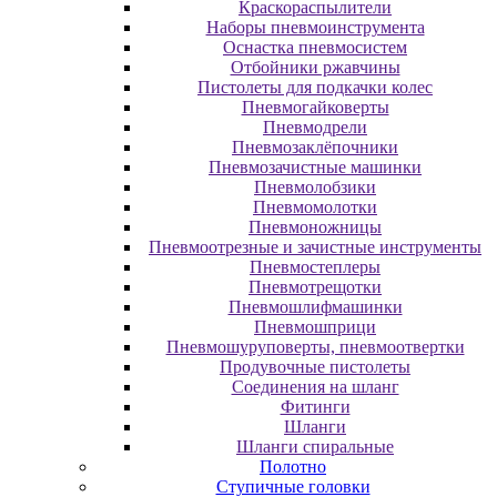
Краскораспылители
Наборы пневмоинструмента
Оснастка пневмосистем
Отбойники ржавчины
Пистолеты для подкачки колес
Пневмогайковерты
Пневмодрели
Пневмозаклёпочники
Пневмозачистные машинки
Пневмолобзики
Пневмомолотки
Пневмоножницы
Пневмоотрезные и зачистные инструменты
Пневмостеплеры
Пневмотрещотки
Пневмошлифмашинки
Пневмошприци
Пневмошуруповерты, пневмоотвертки
Продувочные пистолеты
Соединения на шланг
Фитинги
Шланги
Шланги спиральные
Полотно
Ступичные головки