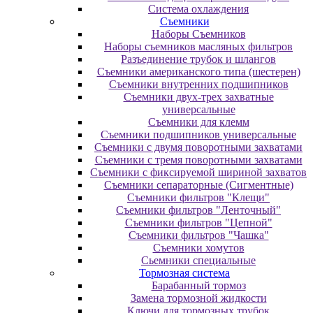
Система охлаждения
Съемники
Наборы Съемников
Наборы съемников масляных фильтров
Разъединение трубок и шлангов
Съемники американского типа (шестерен)
Съемники внутренних подшипников
Съемники двух-трех захватные
универсальные
Съемники для клемм
Съемники подшипников универсальные
Съемники с двумя поворотными захватами
Съемники с тремя поворотными захватами
Съемники с фиксируемой шириной захватов
Съемники сепараторные (Сигментные)
Съемники фильтров "Клещи"
Съемники фильтров "Ленточный"
Съемники фильтров "Цепной"
Съемники фильтров "Чашка"
Съемники хомутов
Сьемники специальные
Тормозная система
Барабанный тормоз
Замена тормозной жидкости
Ключи для тормозных трубок