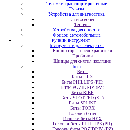
Тележки транспортировочные
Туризм
Устройства для диагностика
Стетоскопы
Тестеры
Устройства для очистки
Фонари автомобильные
Ручний інструмент
Інструменти для електрика
Коннекторы, предохранители
Пробники
Щипцы для снятия изоляции
Біти
Биты
Биты HEX
Биты PHILLIPS (PH)
Биты POZIDRIV (PZ)
Биты RIBE
Биты SLOTTED (SL)
Биты SPLINE
Биты TORX
Головки биты
Головки биты HEX
Головки биты PHILLIPS (PH)
Головки биты POZIDRIV (PZ)