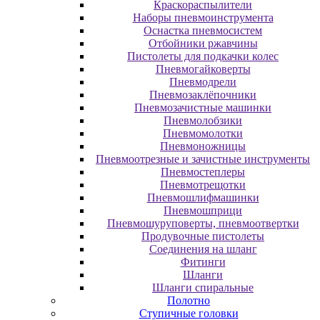
Краскораспылители
Наборы пневмоинструмента
Оснастка пневмосистем
Отбойники ржавчины
Пистолеты для подкачки колес
Пневмогайковерты
Пневмодрели
Пневмозаклёпочники
Пневмозачистные машинки
Пневмолобзики
Пневмомолотки
Пневмоножницы
Пневмоотрезные и зачистные инструменты
Пневмостеплеры
Пневмотрещотки
Пневмошлифмашинки
Пневмошприци
Пневмошуруповерты, пневмоотвертки
Продувочные пистолеты
Соединения на шланг
Фитинги
Шланги
Шланги спиральные
Полотно
Ступичные головки