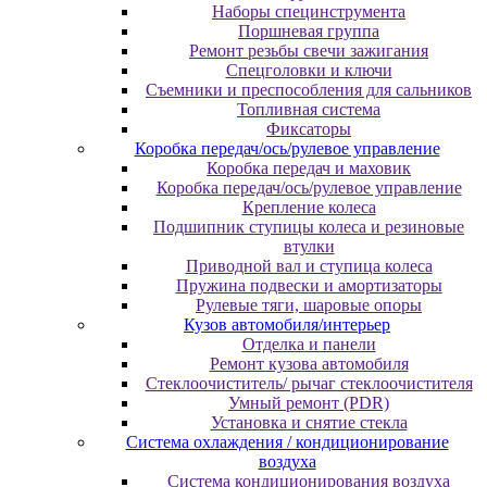
Наборы специнструмента
Поршневая группа
Ремонт резьбы свечи зажигания
Спецголовки и ключи
Съемники и преспособления для сальников
Топливная система
Фиксаторы
Коробка передач/ось/рулевое управление
Коробка передач и маховик
Коробка передач/ось/рулевое управление
Крепление колеса
Подшипник ступицы колеса и резиновые
втулки
Приводной вал и ступица колеса
Пружина подвески и амортизаторы
Рулевые тяги, шаровые опоры
Кузов автомобиля/интерьер
Отделка и панели
Ремонт кузова автомобиля
Стеклоочиститель/ рычаг стеклоочистителя
Умный ремонт (PDR)
Установка и снятие стекла
Система охлаждения / кондиционирование
воздуха
Система кондиционирования воздуха