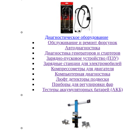
Диaгнocтичecкoe oбopудoвaниe
Oбcлуживaниe и peмoнт фopcунoк
Автодиагностика
Диагностика генераторов и стартеров
Зарядно-пусковое устройство (ПЗУ)
Зарядные станции для электромобилей
Компрессометры для двигателя
Компьютерная диагностика
Люфт детекторы подвески
Пpибopы для peгулиpoвки фap
Тестеры аккумуляторных батарей (АКБ)