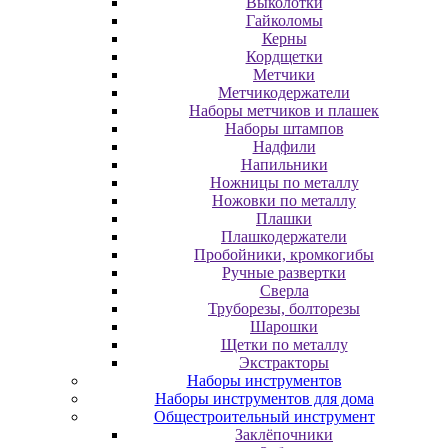
Выколотки
Гайколомы
Керны
Кордщетки
Метчики
Метчикодержатели
Наборы метчиков и плашек
Наборы штампов
Надфили
Напильники
Ножницы по металлу
Ножовки по металлу
Плашки
Плашкодержатели
Пробойники, кромкогибы
Ручные развертки
Сверла
Труборезы, болторезы
Шарошки
Щетки по металлу
Экcтpaктopы
Наборы инструментов
Наборы инструментов для дома
Общестроительный инструмент
Заклёпочники