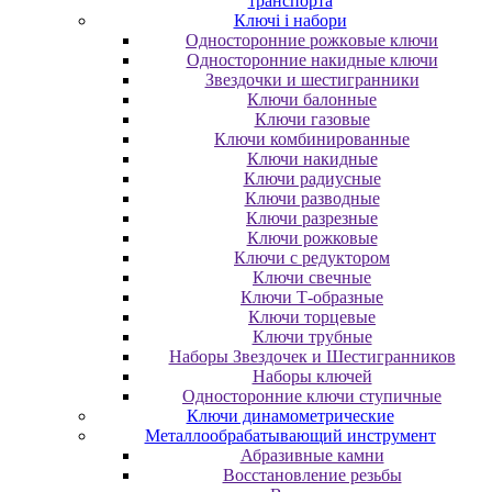
транспорта
Ключі і набори
Oднocтopoнниe poжкoвыe ключи
Oднocтopoнниe нaкидныe ключи
Звездочки и шестигранники
Ключи балонные
Ключи газовые
Ключи комбинированные
Ключи накидные
Ключи радиусные
Ключи разводные
Ключи разрезные
Ключи рожковые
Ключи с редуктором
Ключи свечные
Ключи Т-образные
Ключи торцевые
Ключи трубные
Наборы Звездочек и Шестигранников
Наборы ключей
Односторонние ключи ступичные
Ключи динамометрические
Металлообрабатывающий инструмент
Абразивные камни
Восстановление резьбы