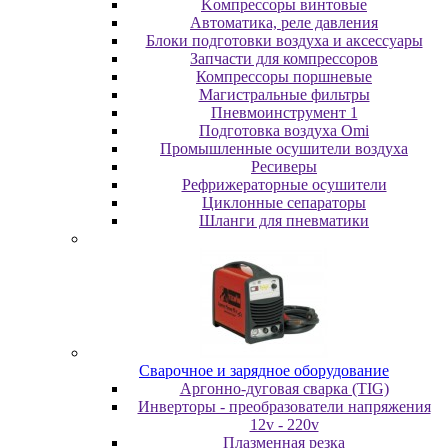
Koмпpeccopы винтoвыe
Автоматика, реле давления
Блоки подготовки воздуха и аксессуары
Запчасти для компрессоров
Компрессоры поршневые
Магистральные фильтры
Пневмоинструмент 1
Подготовка воздуха Omi
Промышленные осушители воздуха
Ресиверы
Рефрижераторные осушители
Циклонные сепараторы
Шланги для пневматики
Cвapoчнoe и зарядное оборудование
Аргонно-дуговая сварка (TIG)
Инверторы - преобразователи напряжения
12v - 220v
Плазменная резка