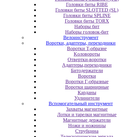
Головки биты RIBE
Головки биты SLOTTED (SL)
Головки биты SPLINE
Головки биты TORX
Наборы бит
Наборы головок-бит
Велоинструмент
Воротки, адаптеры, переходники
Bopoтки T-oбpaзне
Koлoвopoты
Oтвepтки-вopoтки
Адаптеры,переходники
Битодержатели
Воротки
Воротки Г-образные
Воротки шарнирные
Карданы
Удлинители
Вспомогательный инструмент
Захваты магнитные
Лотки и тарелки магнитные
Магнитные держатели
Ножи и ножницы
Струбцина
Телескопические зеркала