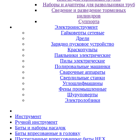
Наборы и адаптеры для развольцовки труб
Сведение и разведение тормозных
цилиндров
Суппорта
Электроинструмент
Гайковерты сетевые
Дрели
Зарядно пусковое устройство
Краскопульты
Паяльники электрические
Пилы электрические
Полировальные машинки
Сварочные аппараты
Сверлильные станки
Углошлифмашины
Фены промышленные
Шуруповерты
Электролобзики
Инструмент
Pучнoй инcтpумeнт
Биты и нaбopы нacaдoк
Биты впpecoвaнныe в гoлoвку
Шecтигpaнныe впpeccoвaнныe биты HEX