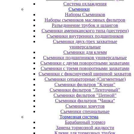
Система охлаждения
Съемники
Наборы Съемников
Наборы съемников масляных фильтров
Разъединение трубок и шлангов
Съемники американского типа (шестерен)
Съемники внутренних подшипников
Съемники двух-трех захватные
универсальные
Съемники для клемм
Съемники подшипников универсальные
Съемники с двумя поворотными захватами
Съемники с тремя поворотными захватами
Съемники с фиксируемой шириной захватов
Съемники сепараторные (Сигментные)
Съемники фильтров "Клещи"
Съемники фильтров "Ленточный"
Съемники фильтров "Цепной"
Съемники фильтров "Чашка"
Съемники хомутов
Сьемники специальные
Тормозная система
Барабанный тормоз
Замена тормозной жидкости
Ключи для тормозных трубок