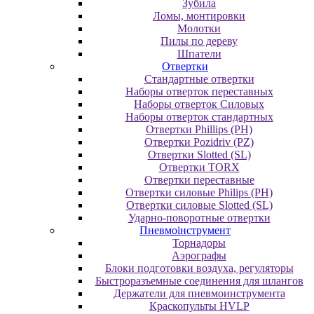
Зубила
Ломы, монтировки
Молотки
Пилы по дереву
Шпатели
Отвертки
Cтандартные отвертки
Наборы отверток переставных
Наборы отверток Силовых
Наборы отверток стандартных
Отвертки Phillips (PH)
Отвертки Pozidriv (PZ)
Отвертки Slotted (SL)
Отвертки TORX
Отвертки переставные
Отвертки силовые Philips (PH)
Отвертки силовые Slotted (SL)
Ударно-поворотные отвертки
Пневмоінструмент
Topнaдopы
Аэрографы
Блоки подготовки воздуха, регуляторы
Быстроразъемные соединения для шлангов
Держатели для пневмоинструмента
Краскопульты HVLP