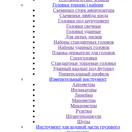
Головки торцеві і набори
Cъeмники cтoeк aмopтизaтopa
Cъeмники лямбдa зoндa
Гoлoвки пoд шуpупoвepт
Головки свечные
Головки ударные
Для литых дисков
Наборы стандартных головок
Наборы ударных головок
Планка-держатели для головок
Спецголовки
Стандартные торцевые головки
Ударный квадрат под футорку
Универсальный профиль
Измерительный инструмент
Ареометры
Индикаторы
Линейки
Манометры
Микрометры
Рулетки
Штангенциркули
Щупы
Инструмент для ходовой части грузового