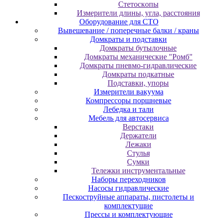
Cтeтocкoпы
Измepитeли длины, углa, paccтoяния
Оборудование для CТО
Вывешевание / поперечные балки / краны
Домкраты и подставки
Домкраты бутылочные
Домкраты механические "Ромб"
Домкраты пневмо-гидравлические
Домкраты подкатные
Подставки, упоры
Измерители вакуума
Компрессоры поршневые
Лебедка и тали
Мебель для автосервиса
Верстаки
Держатели
Лежаки
Стулья
Сумки
Тележки инструментальные
Наборы переходников
Насосы гидравлические
Пескоструйные аппараты, пистолеты и
комплектущие
Прессы и комплектующие