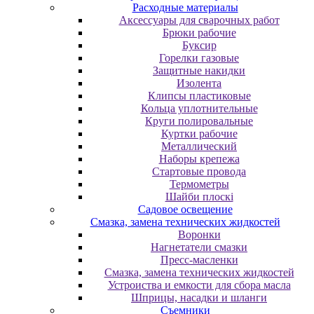
Расходные материалы
Аксессуары для сварочных работ
Брюки рабочие
Буксир
Горелки газовые
Защитные накидки
Изолента
Клипсы пластиковые
Кольца уплотнительные
Круги полировальные
Куртки рабочие
Металлический
Наборы крепежа
Стартовые провода
Термометры
Шайби плоскі
Садовое освещение
Смазка, замена технических жидкостей
Воронки
Нагнетатели смазки
Пресс-масленки
Смазка, замена технических жидкостей
Устроиства и емкости для сбора масла
Шприцы, насадки и шланги
Съемники