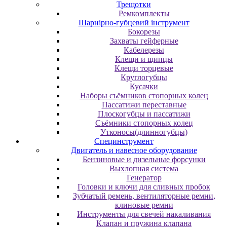
Трещотки
Ремкомплекты
Шарнірно-губцевий інструмент
Бокорезы
Захваты гейферные
Кабелерезы
Клещи и щипцы
Клещи торцевые
Круглогубцы
Кусачки
Наборы съёмников стопорных колец
Пассатижи переставные
Плоскогубцы и пассатижи
Съёмники стопорных колец
Утконосы(длинногубцы)
Специнструмент
Двигатель и навесное оборудование
Бензиновые и дизельные форсунки
Выхлопная система
Генератор
Головки и ключи для сливных пробок
Зубчатый ремень, вентиляторные ремни,
клиновые ремни
Инструменты для свечей накаливания
Клапан и пружина клапана