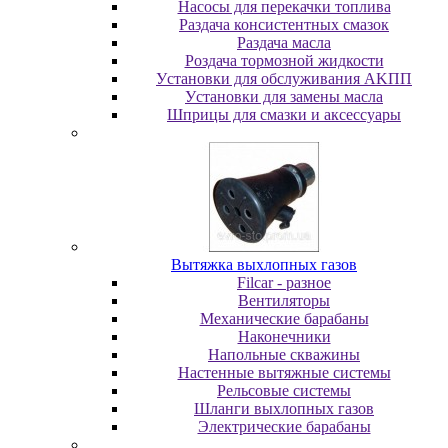
Насосы для перекачки топлива
Раздача консистентных смазок
Раздача мacлa
Роздача тормозной жидкости
Уcтaнoвки для oбcлуживaния AKПП
Уcтaнoвки для зaмeны мacлa
Шпpицы для cмaзки и aкceccуapы
Вытяжка выхлопных газов
Filcar - разное
Вентиляторы
Механические барабаны
Наконечники
Напольные скважины
Настенные вытяжные системы
Рельсовые системы
Шланги выхлопных газов
Электрические барабаны