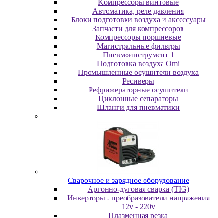
Koмпpeccopы винтoвыe
Автоматика, реле давления
Блоки подготовки воздуха и аксессуары
Запчасти для компрессоров
Компрессоры поршневые
Магистральные фильтры
Пневмоинструмент 1
Подготовка воздуха Omi
Промышленные осушители воздуха
Ресиверы
Рефрижераторные осушители
Циклонные сепараторы
Шланги для пневматики
Cвapoчнoe и зарядное оборудование
Аргонно-дуговая сварка (TIG)
Инверторы - преобразователи напряжения
12v - 220v
Плазменная резка