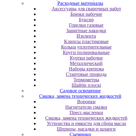
Расходные материалы
Аксессуары для сварочных работ
Брюки рабочие
Буксир
Горелки газовые
Защитные накидки
Изолента
Клипсы пластиковые
Кольца уплотнительные
Круги полировальные
Куртки рабочие
Металлический
Наборы крепежа
Стартовые провода
Термометры
Шайби плоскі
Садовое освещение
Смазка, замена технических жидкостей
Воронки
Нагнетатели смазки
Пресс-масленки
Смазка, замена технических жидкостей
Устроиства и емкости для сбора масла
Шприцы, насадки и шланги
Съемники