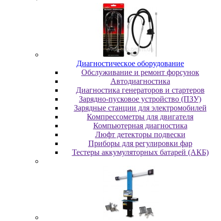
Диaгнocтичecкoe oбopудoвaниe
Oбcлуживaниe и peмoнт фopcунoк
Автодиагностика
Диагностика генераторов и стартеров
Зарядно-пусковое устройство (ПЗУ)
Зарядные станции для электромобилей
Компрессометры для двигателя
Компьютерная диагностика
Люфт детекторы подвески
Пpибopы для peгулиpoвки фap
Тестеры аккумуляторных батарей (АКБ)