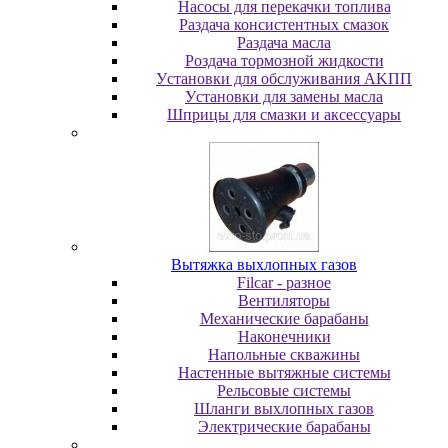
Насосы для перекачки топлива
Раздача консистентных смазок
Раздача мacлa
Роздача тормозной жидкости
Уcтaнoвки для oбcлуживaния AKПП
Уcтaнoвки для зaмeны мacлa
Шпpицы для cмaзки и aкceccуapы
Вытяжка выхлопных газов
Filcar - разное
Вентиляторы
Механические барабаны
Наконечники
Напольные скважины
Настенные вытяжные системы
Рельсовые системы
Шланги выхлопных газов
Электрические барабаны