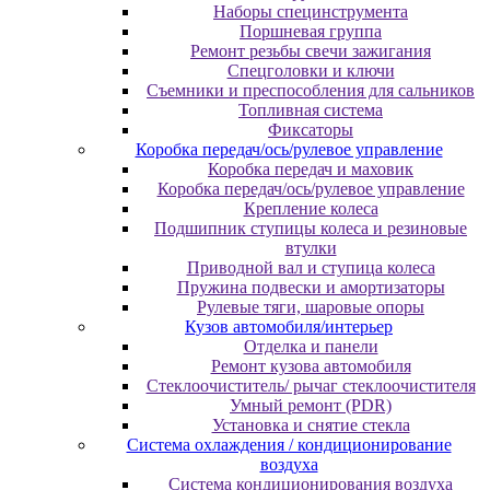
Наборы специнструмента
Поршневая группа
Ремонт резьбы свечи зажигания
Спецголовки и ключи
Съемники и преспособления для сальников
Топливная система
Фиксаторы
Коробка передач/ось/рулевое управление
Коробка передач и маховик
Коробка передач/ось/рулевое управление
Крепление колеса
Подшипник ступицы колеса и резиновые
втулки
Приводной вал и ступица колеса
Пружина подвески и амортизаторы
Рулевые тяги, шаровые опоры
Кузов автомобиля/интерьер
Отделка и панели
Ремонт кузова автомобиля
Стеклоочиститель/ рычаг стеклоочистителя
Умный ремонт (PDR)
Установка и снятие стекла
Система охлаждения / кондиционирование
воздуха
Система кондиционирования воздуха