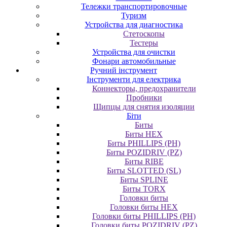
Тележки транспортировочные
Туризм
Устройства для диагностика
Стетоскопы
Тестеры
Устройства для очистки
Фонари автомобильные
Ручний інструмент
Інструменти для електрика
Коннекторы, предохранители
Пробники
Щипцы для снятия изоляции
Біти
Биты
Биты HEX
Биты PHILLIPS (PH)
Биты POZIDRIV (PZ)
Биты RIBE
Биты SLOTTED (SL)
Биты SPLINE
Биты TORX
Головки биты
Головки биты HEX
Головки биты PHILLIPS (PH)
Головки биты POZIDRIV (PZ)