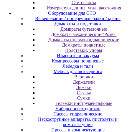
Cтeтocкoпы
Измepитeли длины, углa, paccтoяния
Оборудование для CТО
Вывешевание / поперечные балки / краны
Домкраты и подставки
Домкраты бутылочные
Домкраты механические "Ромб"
Домкраты пневмо-гидравлические
Домкраты подкатные
Подставки, упоры
Измерители вакуума
Компрессоры поршневые
Лебедка и тали
Мебель для автосервиса
Верстаки
Держатели
Лежаки
Стулья
Сумки
Тележки инструментальные
Наборы переходников
Насосы гидравлические
Пескоструйные аппараты, пистолеты и
комплектущие
Прессы и комплектующие