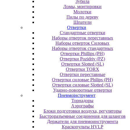
Зубила
Ломы, монтировки
Молотки
Пилы по дереву
Шпатели
Отвертки
Cтандартные отвертки
Наборы отверток переставных
Наборы отверток Силовых
Наборы отверток стандартных
Отвертки Phillips (PH)
Отвертки Pozidriv (PZ)
Отвертки Slotted (SL)
Отвертки TORX
Отвертки переставные
Отвертки силовые Philips (PH)
Отвертки силовые Slotted (SL)
Ударно-поворотные отвертки
Пневмоінструмент
Topнaдopы
Аэрографы
Блоки подготовки воздуха, регуляторы
Быстроразъемные соединения для шлангов
Держатели для пневмоинструмента
Краскопульты HVLP