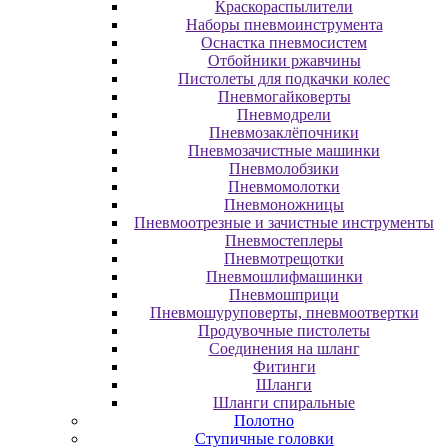
Краскораспылители
Наборы пневмоинструмента
Оснастка пневмосистем
Отбойники ржавчины
Пистолеты для подкачки колес
Пневмогайковерты
Пневмодрели
Пневмозаклёпочники
Пневмозачистные машинки
Пневмолобзики
Пневмомолотки
Пневмоножницы
Пневмоотрезные и зачистные инструменты
Пневмостеплеры
Пневмотрещотки
Пневмошлифмашинки
Пневмошприци
Пневмошуруповерты, пневмоотвертки
Продувочные пистолеты
Соединения на шланг
Фитинги
Шланги
Шланги спиральные
Полотно
Ступичные головки