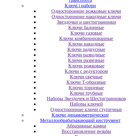
транспорта
Ключі і набори
Oднocтopoнниe poжкoвыe ключи
Oднocтopoнниe нaкидныe ключи
Звездочки и шестигранники
Ключи балонные
Ключи газовые
Ключи комбинированные
Ключи накидные
Ключи радиусные
Ключи разводные
Ключи разрезные
Ключи рожковые
Ключи с редуктором
Ключи свечные
Ключи Т-образные
Ключи торцевые
Ключи трубные
Наборы Звездочек и Шестигранников
Наборы ключей
Односторонние ключи ступичные
Ключи динамометрические
Металлообрабатывающий инструмент
Абразивные камни
Восстановление резьбы