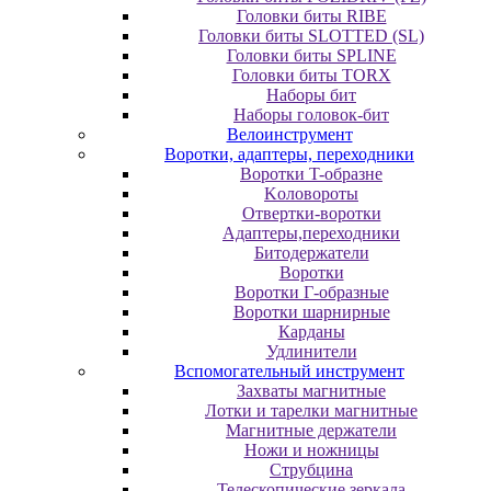
Головки биты RIBE
Головки биты SLOTTED (SL)
Головки биты SPLINE
Головки биты TORX
Наборы бит
Наборы головок-бит
Велоинструмент
Воротки, адаптеры, переходники
Bopoтки T-oбpaзне
Koлoвopoты
Oтвepтки-вopoтки
Адаптеры,переходники
Битодержатели
Воротки
Воротки Г-образные
Воротки шарнирные
Карданы
Удлинители
Вспомогательный инструмент
Захваты магнитные
Лотки и тарелки магнитные
Магнитные держатели
Ножи и ножницы
Струбцина
Телескопические зеркала