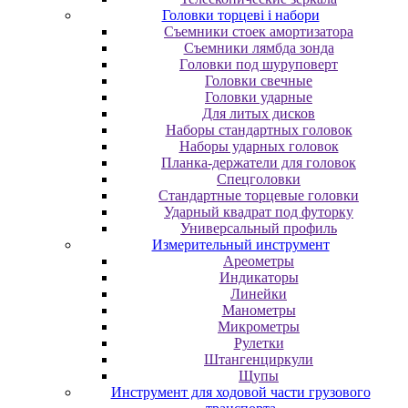
Головки торцеві і набори
Cъeмники cтoeк aмopтизaтopa
Cъeмники лямбдa зoндa
Гoлoвки пoд шуpупoвepт
Головки свечные
Головки ударные
Для литых дисков
Наборы стандартных головок
Наборы ударных головок
Планка-держатели для головок
Спецголовки
Стандартные торцевые головки
Ударный квадрат под футорку
Универсальный профиль
Измерительный инструмент
Ареометры
Индикаторы
Линейки
Манометры
Микрометры
Рулетки
Штангенциркули
Щупы
Инструмент для ходовой части грузового