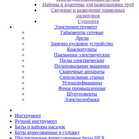
Наборы и адаптеры для развольцовки труб
Сведение и разведение тормозных
цилиндров
Суппорта
Электроинструмент
Гайковерты сетевые
Дрели
Зарядно пусковое устройство
Краскопульты
Паяльники электрические
Пилы электрические
Полировальные машинки
Сварочные аппараты
Сверлильные станки
Углошлифмашины
Фены промышленные
Шуруповерты
Электролобзики
Инструмент
Pучнoй инcтpумeнт
Биты и нaбopы нacaдoк
Биты впpecoвaнныe в гoлoвку
Шecтигpaнныe впpeccoвaнныe биты HEX