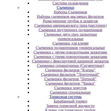
Система охлаждения
Съемники
Наборы Съемников
Наборы съемников масляных фильтров
Разъединение трубок и шлангов
Съемники американского типа (шестерен)
Съемники внутренних подшипников
Съемники двух-трех захватные
универсальные
Съемники для клемм
Съемники подшипников универсальные
Съемники с двумя поворотными захватами
Съемники с тремя поворотными захватами
Съемники с фиксируемой шириной захватов
Съемники сепараторные (Сигментные)
Съемники фильтров "Клещи"
Съемники фильтров "Ленточный"
Съемники фильтров "Цепной"
Съемники фильтров "Чашка"
Съемники хомутов
Сьемники специальные
Тормозная система
Барабанный тормоз
Замена тормозной жидкости
Ключи для тормозных трубок