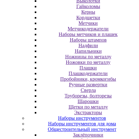
Выколотки
Гайколомы
Керны
Кордщетки
Метчики
Метчикодержатели
Наборы метчиков и плашек
Наборы штампов
Надфили
Напильники
Ножницы по металлу
Ножовки по металлу
Плашки
Плашкодержатели
Пробойники, кромкогибы
Ручные развертки
Сверла
Труборезы, болторезы
Шарошки
Щетки по металлу
Экcтpaктopы
Наборы инструментов
Наборы инструментов для дома
Общестроительный инструмент
Заклёпочники