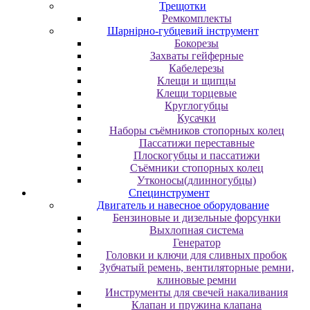
Трещотки
Ремкомплекты
Шарнірно-губцевий інструмент
Бокорезы
Захваты гейферные
Кабелерезы
Клещи и щипцы
Клещи торцевые
Круглогубцы
Кусачки
Наборы съёмников стопорных колец
Пассатижи переставные
Плоскогубцы и пассатижи
Съёмники стопорных колец
Утконосы(длинногубцы)
Специнструмент
Двигатель и навесное оборудование
Бензиновые и дизельные форсунки
Выхлопная система
Генератор
Головки и ключи для сливных пробок
Зубчатый ремень, вентиляторные ремни,
клиновые ремни
Инструменты для свечей накаливания
Клапан и пружина клапана