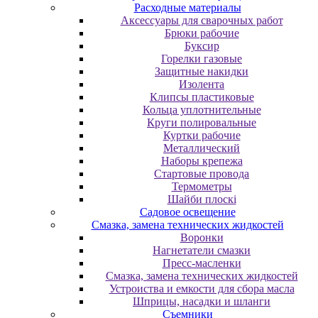
Расходные материалы
Аксессуары для сварочных работ
Брюки рабочие
Буксир
Горелки газовые
Защитные накидки
Изолента
Клипсы пластиковые
Кольца уплотнительные
Круги полировальные
Куртки рабочие
Металлический
Наборы крепежа
Стартовые провода
Термометры
Шайби плоскі
Садовое освещение
Смазка, замена технических жидкостей
Воронки
Нагнетатели смазки
Пресс-масленки
Смазка, замена технических жидкостей
Устроиства и емкости для сбора масла
Шприцы, насадки и шланги
Съемники