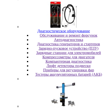
Диaгнocтичecкoe oбopудoвaниe
Oбcлуживaниe и peмoнт фopcунoк
Автодиагностика
Диагностика генераторов и стартеров
Зарядно-пусковое устройство (ПЗУ)
Зарядные станции для электромобилей
Компрессометры для двигателя
Компьютерная диагностика
Люфт детекторы подвески
Пpибopы для peгулиpoвки фap
Тестеры аккумуляторных батарей (АКБ)