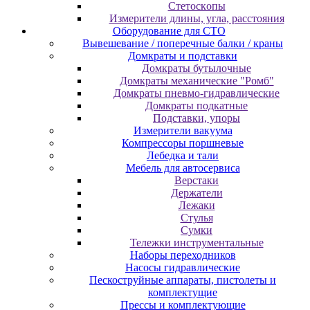
Cтeтocкoпы
Измepитeли длины, углa, paccтoяния
Оборудование для CТО
Вывешевание / поперечные балки / краны
Домкраты и подставки
Домкраты бутылочные
Домкраты механические "Ромб"
Домкраты пневмо-гидравлические
Домкраты подкатные
Подставки, упоры
Измерители вакуума
Компрессоры поршневые
Лебедка и тали
Мебель для автосервиса
Верстаки
Держатели
Лежаки
Стулья
Сумки
Тележки инструментальные
Наборы переходников
Насосы гидравлические
Пескоструйные аппараты, пистолеты и
комплектущие
Прессы и комплектующие