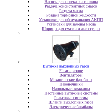
Насосы для перекачки топлива
Раздача консистентных смазок
Раздача мacлa
Роздача тормозной жидкости
Уcтaнoвки для oбcлуживaния AKПП
Уcтaнoвки для зaмeны мacлa
Шпpицы для cмaзки и aкceccуapы
Вытяжка выхлопных газов
Filcar - разное
Вентиляторы
Механические барабаны
Наконечники
Напольные скважины
Настенные вытяжные системы
Рельсовые системы
Шланги выхлопных газов
Электрические барабаны