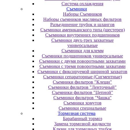
Система охлаждения
Съемники
Наборы Съемников
Наборы съемников масляных фильтров
Разъединение трубок и шлангов
Съемники американского типа (шестерен)
Съемники внутренних подшипников
Съемники двух-трех захватные
универсальные
Съемники для клемм
Съемники подшипников универсальные
Съемники с двумя поворотными захватами
Съемники с тремя поворотными захватами
Съемники с фиксируемой шириной захватов
Съемники сепараторные (Сигментные)
Съемники фильтров "Клещи"
Съемники фильтров "Ленточный"
Съемники фильтров "Цепной"
Съемники фильтров "Чашка"
Съемники хомутов
Сьемники специальные
Тормозная система
Барабанный тормоз
Замена тормозной жидкости
Ключи для тормозных трубок