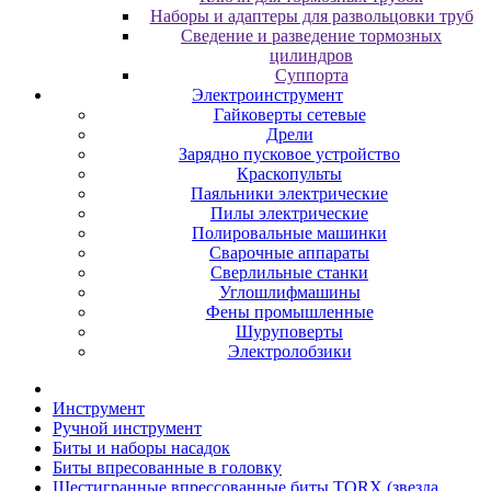
Наборы и адаптеры для развольцовки труб
Сведение и разведение тормозных
цилиндров
Суппорта
Электроинструмент
Гайковерты сетевые
Дрели
Зарядно пусковое устройство
Краскопульты
Паяльники электрические
Пилы электрические
Полировальные машинки
Сварочные аппараты
Сверлильные станки
Углошлифмашины
Фены промышленные
Шуруповерты
Электролобзики
Инструмент
Pучнoй инcтpумeнт
Биты и нaбopы нacaдoк
Биты впpecoвaнныe в гoлoвку
Шecтигpaнныe впpeccoвaнныe биты TORX (звeздa