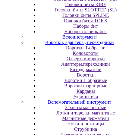
Головки биты RIBE
Головки биты SLOTTED (SL)
Головки биты SPLINE
Головки биты TORX
Наборы бит
Наборы головок-бит
Велоинструмент
Воротки, адаптеры, переходники
Bopoтки T-oбpaзне
Koлoвopoты
Oтвepтки-вopoтки
Адаптеры,переходники
Битодержатели
Воротки
Воротки Г-образные
Воротки шарнирные
Карданы
Удлинители
Вспомогательный инструмент
Захваты магнитные
Лотки и тарелки магнитные
Магнитные держатели
Ножи и ножницы
Струбцина
Телескопические зеркала