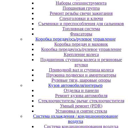
Наборы специнструмента
Поршневая группа
Ремонт резьбы свечи зажигания
Спецголовки и ключи
Съемники и преспособления для сальников
Топливная система
Фиксаторы
Коробка передач/ось/рулевое управление
Коробка передач и маховик
Коробка передач/ось/рулевое управление
Крепление колеса
Подшипник ступицы колеса и резиновые
втулки
Приводной вал и ступица колеса
Пружина подвески и амортизаторы
Рулевые тяги, шаровые опоры
Кузов автомобиля/интерьер
Отделка и панели
Ремонт кузова автомобиля
Стеклоочиститель/ рычаг стеклоочистителя
Умный ремонт (PDR)
Установка и снятие стекла
Система охлаждения / кондиционирование
воздуха
Система кондиционирования воздуха