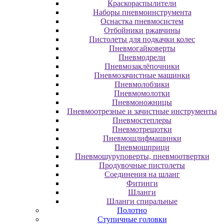
Краскораспылители
Наборы пневмоинструмента
Оснастка пневмосистем
Отбойники ржавчины
Пистолеты для подкачки колес
Пневмогайковерты
Пневмодрели
Пневмозаклёпочники
Пневмозачистные машинки
Пневмолобзики
Пневмомолотки
Пневмоножницы
Пневмоотрезные и зачистные инструменты
Пневмостеплеры
Пневмотрещотки
Пневмошлифмашинки
Пневмошприци
Пневмошуруповерты, пневмоотвертки
Продувочные пистолеты
Соединения на шланг
Фитинги
Шланги
Шланги спиральные
Полотно
Ступичные головки