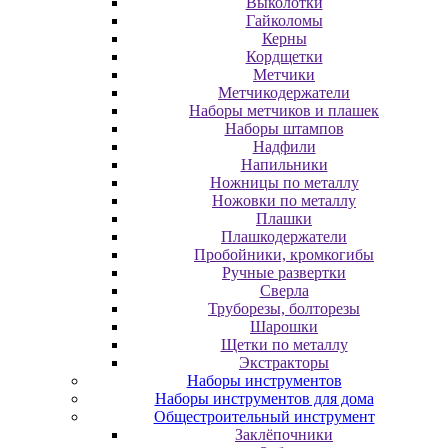
Выколотки
Гайколомы
Керны
Кордщетки
Метчики
Метчикодержатели
Наборы метчиков и плашек
Наборы штампов
Надфили
Напильники
Ножницы по металлу
Ножовки по металлу
Плашки
Плашкодержатели
Пробойники, кромкогибы
Ручные развертки
Сверла
Труборезы, болторезы
Шарошки
Щетки по металлу
Экcтpaктopы
Наборы инструментов
Наборы инструментов для дома
Общестроительный инструмент
Заклёпочники