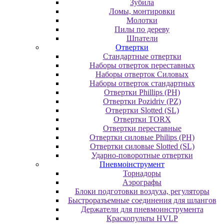
Зубила
Ломы, монтировки
Молотки
Пилы по дереву
Шпатели
Отвертки
Cтандартные отвертки
Наборы отверток переставных
Наборы отверток Силовых
Наборы отверток стандартных
Отвертки Phillips (PH)
Отвертки Pozidriv (PZ)
Отвертки Slotted (SL)
Отвертки TORX
Отвертки переставные
Отвертки силовые Philips (PH)
Отвертки силовые Slotted (SL)
Ударно-поворотные отвертки
Пневмоінструмент
Topнaдopы
Аэрографы
Блоки подготовки воздуха, регуляторы
Быстроразъемные соединения для шлангов
Держатели для пневмоинструмента
Краскопульты HVLP