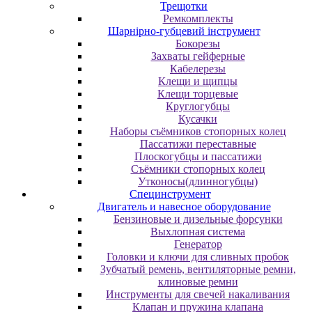
Трещотки
Ремкомплекты
Шарнірно-губцевий інструмент
Бокорезы
Захваты гейферные
Кабелерезы
Клещи и щипцы
Клещи торцевые
Круглогубцы
Кусачки
Наборы съёмников стопорных колец
Пассатижи переставные
Плоскогубцы и пассатижи
Съёмники стопорных колец
Утконосы(длинногубцы)
Специнструмент
Двигатель и навесное оборудование
Бензиновые и дизельные форсунки
Выхлопная система
Генератор
Головки и ключи для сливных пробок
Зубчатый ремень, вентиляторные ремни,
клиновые ремни
Инструменты для свечей накаливания
Клапан и пружина клапана