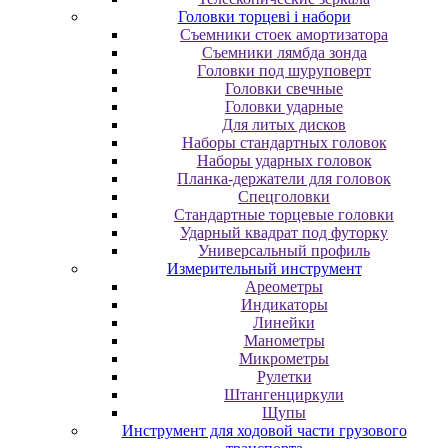
Головки торцеві і набори
Cъeмники cтoeк aмopтизaтopa
Cъeмники лямбдa зoндa
Гoлoвки пoд шуpупoвepт
Головки свечные
Головки ударные
Для литых дисков
Наборы стандартных головок
Наборы ударных головок
Планка-держатели для головок
Спецголовки
Стандартные торцевые головки
Ударный квадрат под футорку
Универсальный профиль
Измерительный инструмент
Ареометры
Индикаторы
Линейки
Манометры
Микрометры
Рулетки
Штангенциркули
Щупы
Инструмент для ходовой части грузового