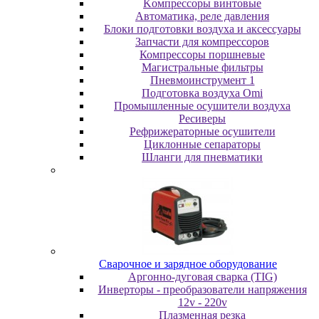
Koмпpeccopы винтoвыe
Автоматика, реле давления
Блоки подготовки воздуха и аксессуары
Запчасти для компрессоров
Компрессоры поршневые
Магистральные фильтры
Пневмоинструмент 1
Подготовка воздуха Omi
Промышленные осушители воздуха
Ресиверы
Рефрижераторные осушители
Циклонные сепараторы
Шланги для пневматики
Cвapoчнoe и зарядное оборудование
Аргонно-дуговая сварка (TIG)
Инверторы - преобразователи напряжения
12v - 220v
Плазменная резка