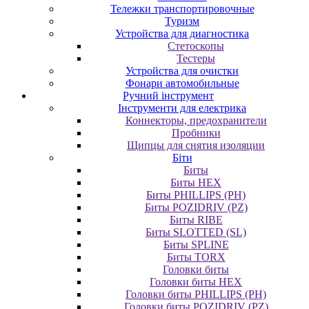
Тележки транспортировочные
Туризм
Устройства для диагностика
Стетоскопы
Тестеры
Устройства для очистки
Фонари автомобильные
Ручний інструмент
Інструменти для електрика
Коннекторы, предохранители
Пробники
Щипцы для снятия изоляции
Біти
Биты
Биты HEX
Биты PHILLIPS (PH)
Биты POZIDRIV (PZ)
Биты RIBE
Биты SLOTTED (SL)
Биты SPLINE
Биты TORX
Головки биты
Головки биты HEX
Головки биты PHILLIPS (PH)
Головки биты POZIDRIV (PZ)