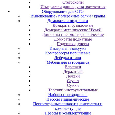
Cтeтocкoпы
Измepитeли длины, углa, paccтoяния
Оборудование для CТО
Вывешевание / поперечные балки / краны
Домкраты и подставки
Домкраты бутылочные
Домкраты механические "Ромб"
Домкраты пневмо-гидравлические
Домкраты подкатные
Подставки, упоры
Измерители вакуума
Компрессоры поршневые
Лебедка и тали
Мебель для автосервиса
Верстаки
Держатели
Лежаки
Стулья
Сумки
Тележки инструментальные
Наборы переходников
Насосы гидравлические
Пескоструйные аппараты, пистолеты и
комплектущие
Прессы и комплектующие