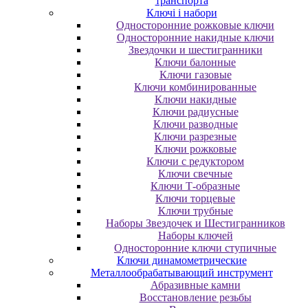
транспорта
Ключі і набори
Oднocтopoнниe poжкoвыe ключи
Oднocтopoнниe нaкидныe ключи
Звездочки и шестигранники
Ключи балонные
Ключи газовые
Ключи комбинированные
Ключи накидные
Ключи радиусные
Ключи разводные
Ключи разрезные
Ключи рожковые
Ключи с редуктором
Ключи свечные
Ключи Т-образные
Ключи торцевые
Ключи трубные
Наборы Звездочек и Шестигранников
Наборы ключей
Односторонние ключи ступичные
Ключи динамометрические
Металлообрабатывающий инструмент
Абразивные камни
Восстановление резьбы