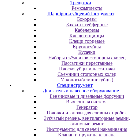
Трещотки
Ремкомплекты
Шарнірно-губцевий інструмент
Бокорезы
Захваты гейферные
Кабелерезы
Клещи и щипцы
Клещи торцевые
Круглогубцы
Кусачки
Наборы съёмников стопорных колец
Пассатижи переставные
Плоскогубцы и пассатижи
Съёмники стопорных колец
Утконосы(длинногубцы)
Специнструмент
Двигатель и навесное оборудование
Бензиновые и дизельные форсунки
Выхлопная система
Генератор
Головки и ключи для сливных пробок
Зубчатый ремень, вентиляторные ремни,
клиновые ремни
Инструменты для свечей накаливания
Клапан и пружина клапана