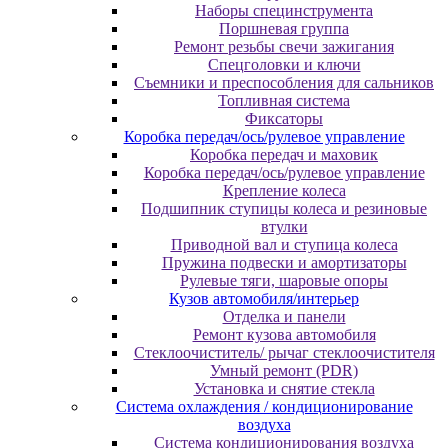
Наборы специнструмента
Поршневая группа
Ремонт резьбы свечи зажигания
Спецголовки и ключи
Съемники и преспособления для сальников
Топливная система
Фиксаторы
Коробка передач/ось/рулевое управление
Коробка передач и маховик
Коробка передач/ось/рулевое управление
Крепление колеса
Подшипник ступицы колеса и резиновые
втулки
Приводной вал и ступица колеса
Пружина подвески и амортизаторы
Рулевые тяги, шаровые опоры
Кузов автомобиля/интерьер
Отделка и панели
Ремонт кузова автомобиля
Стеклоочиститель/ рычаг стеклоочистителя
Умный ремонт (PDR)
Установка и снятие стекла
Система охлаждения / кондиционирование
воздуха
Система кондиционирования воздуха