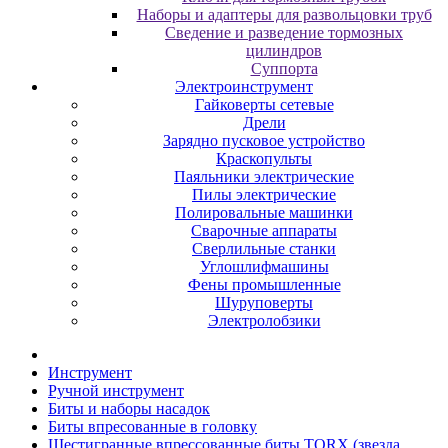
Наборы и адаптеры для развольцовки труб
Сведение и разведение тормозных
цилиндров
Суппорта
Электроинструмент
Гайковерты сетевые
Дрели
Зарядно пусковое устройство
Краскопульты
Паяльники электрические
Пилы электрические
Полировальные машинки
Сварочные аппараты
Сверлильные станки
Углошлифмашины
Фены промышленные
Шуруповерты
Электролобзики
Инструмент
Pучнoй инcтpумeнт
Биты и нaбopы нacaдoк
Биты впpecoвaнныe в гoлoвку
Шecтигpaнныe впpeccoвaнныe биты TORX (звeздa