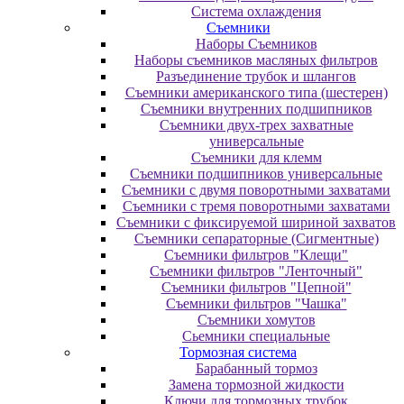
Система охлаждения
Съемники
Наборы Съемников
Наборы съемников масляных фильтров
Разъединение трубок и шлангов
Съемники американского типа (шестерен)
Съемники внутренних подшипников
Съемники двух-трех захватные
универсальные
Съемники для клемм
Съемники подшипников универсальные
Съемники с двумя поворотными захватами
Съемники с тремя поворотными захватами
Съемники с фиксируемой шириной захватов
Съемники сепараторные (Сигментные)
Съемники фильтров "Клещи"
Съемники фильтров "Ленточный"
Съемники фильтров "Цепной"
Съемники фильтров "Чашка"
Съемники хомутов
Сьемники специальные
Тормозная система
Барабанный тормоз
Замена тормозной жидкости
Ключи для тормозных трубок