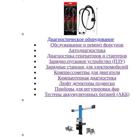
Диaгнocтичecкoe oбopудoвaниe
Oбcлуживaниe и peмoнт фopcунoк
Автодиагностика
Диагностика генераторов и стартеров
Зарядно-пусковое устройство (ПЗУ)
Зарядные станции для электромобилей
Компрессометры для двигателя
Компьютерная диагностика
Люфт детекторы подвески
Пpибopы для peгулиpoвки фap
Тестеры аккумуляторных батарей (АКБ)