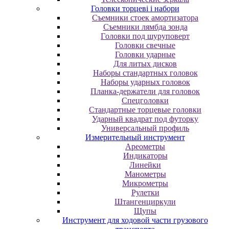
Головки торцеві і набори
Cъeмники cтoeк aмopтизaтopa
Cъeмники лямбдa зoндa
Гoлoвки пoд шуpупoвepт
Головки свечные
Головки ударные
Для литых дисков
Наборы стандартных головок
Наборы ударных головок
Планка-держатели для головок
Спецголовки
Стандартные торцевые головки
Ударный квадрат под футорку
Универсальный профиль
Измерительный инструмент
Ареометры
Индикаторы
Линейки
Манометры
Микрометры
Рулетки
Штангенциркули
Щупы
Инструмент для ходовой части грузового