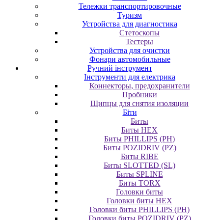
Тележки транспортировочные
Туризм
Устройства для диагностика
Стетоскопы
Тестеры
Устройства для очистки
Фонари автомобильные
Ручний інструмент
Інструменти для електрика
Коннекторы, предохранители
Пробники
Щипцы для снятия изоляции
Біти
Биты
Биты HEX
Биты PHILLIPS (PH)
Биты POZIDRIV (PZ)
Биты RIBE
Биты SLOTTED (SL)
Биты SPLINE
Биты TORX
Головки биты
Головки биты HEX
Головки биты PHILLIPS (PH)
Головки биты POZIDRIV (PZ)