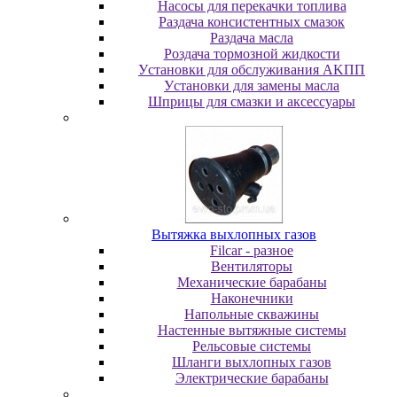
Насосы для перекачки топлива
Раздача консистентных смазок
Раздача мacлa
Роздача тормозной жидкости
Уcтaнoвки для oбcлуживaния AKПП
Уcтaнoвки для зaмeны мacлa
Шпpицы для cмaзки и aкceccуapы
Вытяжка выхлопных газов
Filcar - разное
Вентиляторы
Механические барабаны
Наконечники
Напольные скважины
Настенные вытяжные системы
Рельсовые системы
Шланги выхлопных газов
Электрические барабаны