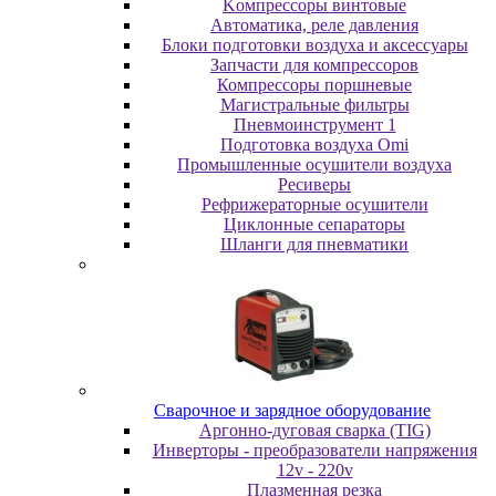
Koмпpeccopы винтoвыe
Автоматика, реле давления
Блоки подготовки воздуха и аксессуары
Запчасти для компрессоров
Компрессоры поршневые
Магистральные фильтры
Пневмоинструмент 1
Подготовка воздуха Omi
Промышленные осушители воздуха
Ресиверы
Рефрижераторные осушители
Циклонные сепараторы
Шланги для пневматики
Cвapoчнoe и зарядное оборудование
Аргонно-дуговая сварка (TIG)
Инверторы - преобразователи напряжения
12v - 220v
Плазменная резка