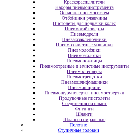
Краскораспылители
Наборы пневмоинструмента
Оснастка пневмосистем
Отбойники ржавчины
Пистолеты для подкачки колес
Пневмогайковерты
Пневмодрели
Пневмозаклёпочники
Пневмозачистные машинки
Пневмолобзики
Пневмомолотки
Пневмоножницы
Пневмоотрезные и зачистные инструменты
Пневмостеплеры
Пневмотрещотки
Пневмошлифмашинки
Пневмошприци
Пневмошуруповерты, пневмоотвертки
Продувочные пистолеты
Соединения на шланг
Фитинги
Шланги
Шланги спиральные
Полотно
Ступичные головки