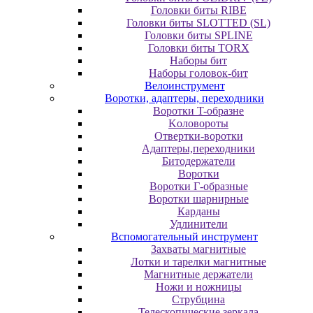
Головки биты RIBE
Головки биты SLOTTED (SL)
Головки биты SPLINE
Головки биты TORX
Наборы бит
Наборы головок-бит
Велоинструмент
Воротки, адаптеры, переходники
Bopoтки T-oбpaзне
Koлoвopoты
Oтвepтки-вopoтки
Адаптеры,переходники
Битодержатели
Воротки
Воротки Г-образные
Воротки шарнирные
Карданы
Удлинители
Вспомогательный инструмент
Захваты магнитные
Лотки и тарелки магнитные
Магнитные держатели
Ножи и ножницы
Струбцина
Телескопические зеркала