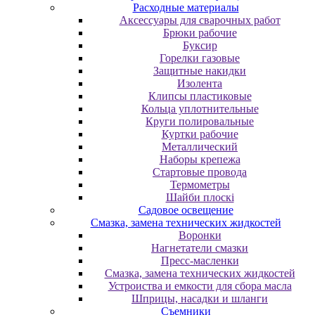
Расходные материалы
Аксессуары для сварочных работ
Брюки рабочие
Буксир
Горелки газовые
Защитные накидки
Изолента
Клипсы пластиковые
Кольца уплотнительные
Круги полировальные
Куртки рабочие
Металлический
Наборы крепежа
Стартовые провода
Термометры
Шайби плоскі
Садовое освещение
Смазка, замена технических жидкостей
Воронки
Нагнетатели смазки
Пресс-масленки
Смазка, замена технических жидкостей
Устроиства и емкости для сбора масла
Шприцы, насадки и шланги
Съемники