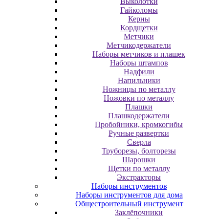
Выколотки
Гайколомы
Керны
Кордщетки
Метчики
Метчикодержатели
Наборы метчиков и плашек
Наборы штампов
Надфили
Напильники
Ножницы по металлу
Ножовки по металлу
Плашки
Плашкодержатели
Пробойники, кромкогибы
Ручные развертки
Сверла
Труборезы, болторезы
Шарошки
Щетки по металлу
Экcтpaктopы
Наборы инструментов
Наборы инструментов для дома
Общестроительный инструмент
Заклёпочники