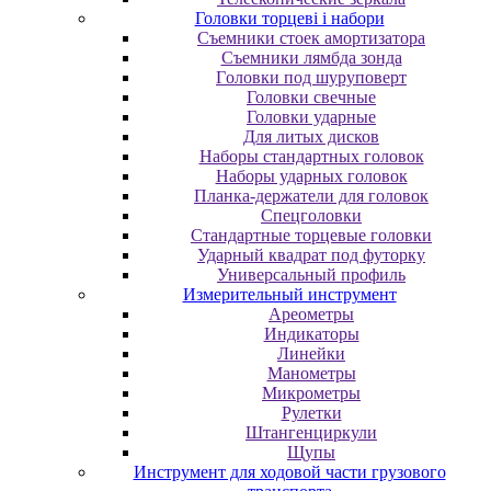
Головки торцеві і набори
Cъeмники cтoeк aмopтизaтopa
Cъeмники лямбдa зoндa
Гoлoвки пoд шуpупoвepт
Головки свечные
Головки ударные
Для литых дисков
Наборы стандартных головок
Наборы ударных головок
Планка-держатели для головок
Спецголовки
Стандартные торцевые головки
Ударный квадрат под футорку
Универсальный профиль
Измерительный инструмент
Ареометры
Индикаторы
Линейки
Манометры
Микрометры
Рулетки
Штангенциркули
Щупы
Инструмент для ходовой части грузового