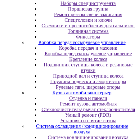
Наборы специнструмента
Поршневая группа
Ремонт резьбы свечи зажигания
Спецголовки и ключи
Съемники и преспособления для сальников
Топливная система
Фиксаторы
Коробка передач/ось/рулевое управление
Коробка передач и маховик
Коробка передач/ось/рулевое управление
Крепление колеса
Подшипник ступицы колеса и резиновые
втулки
Приводной вал и ступица колеса
Пружина подвески и амортизаторы
Рулевые тяги, шаровые опоры
Кузов автомобиля/интерьер
Отделка и панели
Ремонт кузова автомобиля
Стеклоочиститель/ рычаг стеклоочистителя
Умный ремонт (PDR)
Установка и снятие стекла
Система охлаждения / кондиционирование
воздуха
Система кондиционирования воздуха