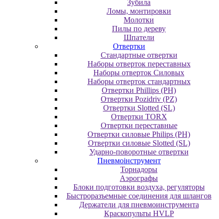
Зубила
Ломы, монтировки
Молотки
Пилы по дереву
Шпатели
Отвертки
Cтандартные отвертки
Наборы отверток переставных
Наборы отверток Силовых
Наборы отверток стандартных
Отвертки Phillips (PH)
Отвертки Pozidriv (PZ)
Отвертки Slotted (SL)
Отвертки TORX
Отвертки переставные
Отвертки силовые Philips (PH)
Отвертки силовые Slotted (SL)
Ударно-поворотные отвертки
Пневмоінструмент
Topнaдopы
Аэрографы
Блоки подготовки воздуха, регуляторы
Быстроразъемные соединения для шлангов
Держатели для пневмоинструмента
Краскопульты HVLP