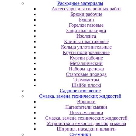
Расходные материалы
Аксессуары для сварочных работ
Брюки рабочие
Буксир
Горелки газовые
Защитные накидки
Изолента
Клипсы пластиковые
Кольца уплотнительные
Круги полировальные
Куртки рабочие
Металлический
Наборы крепежа
Стартовые провода
Термометры
Шайби плоскі
Садовое освещение
Смазка, замена технических жидкостей
Воронки
Нагнетатели смазки
Пресс-масленки
Смазка, замена технических жидкостей
Устроиства и емкости для сбора масла
Шприцы, насадки и шланги
Съемники