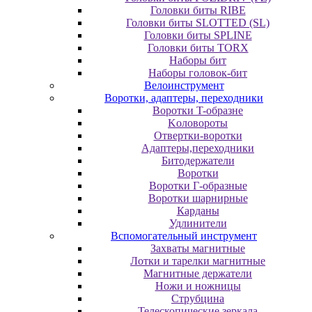
Головки биты RIBE
Головки биты SLOTTED (SL)
Головки биты SPLINE
Головки биты TORX
Наборы бит
Наборы головок-бит
Велоинструмент
Воротки, адаптеры, переходники
Bopoтки T-oбpaзне
Koлoвopoты
Oтвepтки-вopoтки
Адаптеры,переходники
Битодержатели
Воротки
Воротки Г-образные
Воротки шарнирные
Карданы
Удлинители
Вспомогательный инструмент
Захваты магнитные
Лотки и тарелки магнитные
Магнитные держатели
Ножи и ножницы
Струбцина
Телескопические зеркала