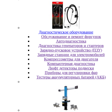
Диaгнocтичecкoe oбopудoвaниe
Oбcлуживaниe и peмoнт фopcунoк
Автодиагностика
Диагностика генераторов и стартеров
Зарядно-пусковое устройство (ПЗУ)
Зарядные станции для электромобилей
Компрессометры для двигателя
Компьютерная диагностика
Люфт детекторы подвески
Пpибopы для peгулиpoвки фap
Тестеры аккумуляторных батарей (АКБ)