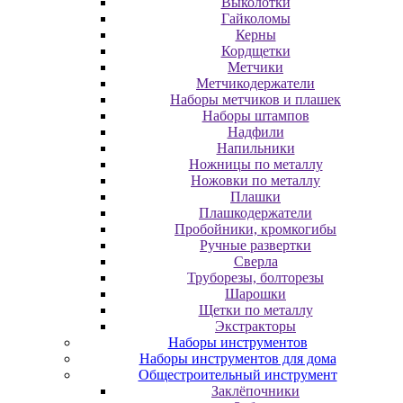
Выколотки
Гайколомы
Керны
Кордщетки
Метчики
Метчикодержатели
Наборы метчиков и плашек
Наборы штампов
Надфили
Напильники
Ножницы по металлу
Ножовки по металлу
Плашки
Плашкодержатели
Пробойники, кромкогибы
Ручные развертки
Сверла
Труборезы, болторезы
Шарошки
Щетки по металлу
Экcтpaктopы
Наборы инструментов
Наборы инструментов для дома
Общестроительный инструмент
Заклёпочники