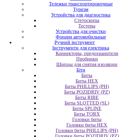
Тележки транспортировочные
Туризм
Устройства для диагностика
Стетоскопы
Тестеры
Устройства для очистки
Фонари автомобильные
Ручний інструмент
Інструменти для електрика
Коннекторы, предохранители
Пробники
Щипцы для снятия изоляции
Біти
Биты
Биты HEX
Биты PHILLIPS (PH)
Биты POZIDRIV (PZ)
Биты RIBE
Биты SLOTTED (SL)
Биты SPLINE
Биты TORX
Головки биты
Головки биты HEX
Головки биты PHILLIPS (PH)
Головки биты POZIDRIV (PZ)