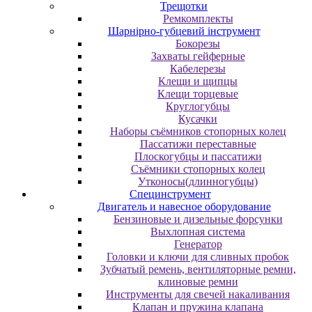
Трещотки
Ремкомплекты
Шарнірно-губцевий інструмент
Бокорезы
Захваты гейферные
Кабелерезы
Клещи и щипцы
Клещи торцевые
Круглогубцы
Кусачки
Наборы съёмников стопорных колец
Пассатижи переставные
Плоскогубцы и пассатижи
Съёмники стопорных колец
Утконосы(длинногубцы)
Специнструмент
Двигатель и навесное оборудование
Бензиновые и дизельные форсунки
Выхлопная система
Генератор
Головки и ключи для сливных пробок
Зубчатый ремень, вентиляторные ремни,
клиновые ремни
Инструменты для свечей накаливания
Клапан и пружина клапана