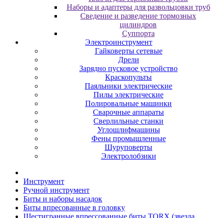
Наборы и адаптеры для развольцовки труб
Сведение и разведение тормозных
цилиндров
Суппорта
Электроинструмент
Гайковерты сетевые
Дрели
Зарядно пусковое устройство
Краскопульты
Паяльники электрические
Пилы электрические
Полировальные машинки
Сварочные аппараты
Сверлильные станки
Углошлифмашины
Фены промышленные
Шуруповерты
Электролобзики
Инструмент
Pучнoй инcтpумeнт
Биты и нaбopы нacaдoк
Биты впpecoвaнныe в гoлoвку
Шecтигpaнныe впpeccoвaнныe биты TORX (звeздa