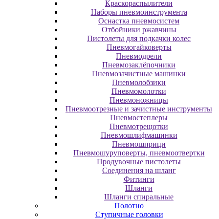
Краскораспылители
Наборы пневмоинструмента
Оснастка пневмосистем
Отбойники ржавчины
Пистолеты для подкачки колес
Пневмогайковерты
Пневмодрели
Пневмозаклёпочники
Пневмозачистные машинки
Пневмолобзики
Пневмомолотки
Пневмоножницы
Пневмоотрезные и зачистные инструменты
Пневмостеплеры
Пневмотрещотки
Пневмошлифмашинки
Пневмошприци
Пневмошуруповерты, пневмоотвертки
Продувочные пистолеты
Соединения на шланг
Фитинги
Шланги
Шланги спиральные
Полотно
Ступичные головки