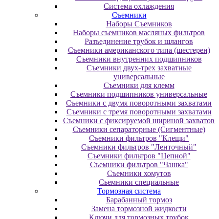
Система охлаждения
Съемники
Наборы Съемников
Наборы съемников масляных фильтров
Разъединение трубок и шлангов
Съемники американского типа (шестерен)
Съемники внутренних подшипников
Съемники двух-трех захватные
универсальные
Съемники для клемм
Съемники подшипников универсальные
Съемники с двумя поворотными захватами
Съемники с тремя поворотными захватами
Съемники с фиксируемой шириной захватов
Съемники сепараторные (Сигментные)
Съемники фильтров "Клещи"
Съемники фильтров "Ленточный"
Съемники фильтров "Цепной"
Съемники фильтров "Чашка"
Съемники хомутов
Сьемники специальные
Тормозная система
Барабанный тормоз
Замена тормозной жидкости
Ключи для тормозных трубок