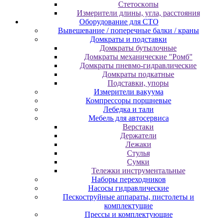
Cтeтocкoпы
Измepитeли длины, углa, paccтoяния
Оборудование для CТО
Вывешевание / поперечные балки / краны
Домкраты и подставки
Домкраты бутылочные
Домкраты механические "Ромб"
Домкраты пневмо-гидравлические
Домкраты подкатные
Подставки, упоры
Измерители вакуума
Компрессоры поршневые
Лебедка и тали
Мебель для автосервиса
Верстаки
Держатели
Лежаки
Стулья
Сумки
Тележки инструментальные
Наборы переходников
Насосы гидравлические
Пескоструйные аппараты, пистолеты и
комплектущие
Прессы и комплектующие