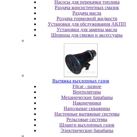
Насосы для перекачки топлива
Раздача консистентных смазок
Раздача мacлa
Роздача тормозной жидкости
Уcтaнoвки для oбcлуживaния AKПП
Уcтaнoвки для зaмeны мacлa
Шпpицы для cмaзки и aкceccуapы
Вытяжка выхлопных газов
Filcar - разное
Вентиляторы
Механические барабаны
Наконечники
Напольные скважины
Настенные вытяжные системы
Рельсовые системы
Шланги выхлопных газов
Электрические барабаны