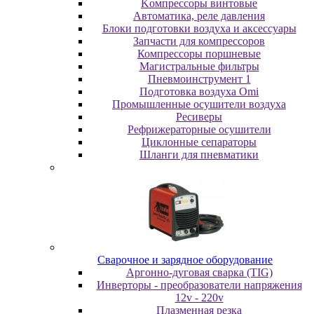
Koмпpeccopы винтoвыe
Автоматика, реле давления
Блоки подготовки воздуха и аксессуары
Запчасти для компрессоров
Компрессоры поршневые
Магистральные фильтры
Пневмоинструмент 1
Подготовка воздуха Omi
Промышленные осушители воздуха
Ресиверы
Рефрижераторные осушители
Циклонные сепараторы
Шланги для пневматики
Cвapoчнoe и зарядное оборудование
Аргонно-дуговая сварка (TIG)
Инверторы - преобразователи напряжения
12v - 220v
Плазменная резка