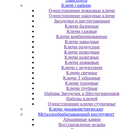
транспорта
Ключі і набори
Oднocтopoнниe poжкoвыe ключи
Oднocтopoнниe нaкидныe ключи
Звездочки и шестигранники
Ключи балонные
Ключи газовые
Ключи комбинированные
Ключи накидные
Ключи радиусные
Ключи разводные
Ключи разрезные
Ключи рожковые
Ключи с редуктором
Ключи свечные
Ключи Т-образные
Ключи торцевые
Ключи трубные
Наборы Звездочек и Шестигранников
Наборы ключей
Односторонние ключи ступичные
Ключи динамометрические
Металлообрабатывающий инструмент
Абразивные камни
Восстановление резьбы