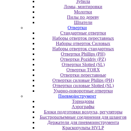
Зубила
Ломы, монтировки
Молотки
Пилы по дереву
Шпатели
Отвертки
Cтандартные отвертки
Наборы отверток переставных
Наборы отверток Силовых
Наборы отверток стандартных
Отвертки Phillips (PH)
Отвертки Pozidriv (PZ)
Отвертки Slotted (SL)
Отвертки TORX
Отвертки переставные
Отвертки силовые Philips (PH)
Отвертки силовые Slotted (SL)
Ударно-поворотные отвертки
Пневмоінструмент
Topнaдopы
Аэрографы
Блоки подготовки воздуха, регуляторы
Быстроразъемные соединения для шлангов
Держатели для пневмоинструмента
Краскопульты HVLP