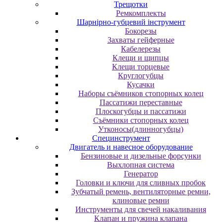
Трещотки
Ремкомплекты
Шарнірно-губцевий інструмент
Бокорезы
Захваты гейферные
Кабелерезы
Клещи и щипцы
Клещи торцевые
Круглогубцы
Кусачки
Наборы съёмников стопорных колец
Пассатижи переставные
Плоскогубцы и пассатижи
Съёмники стопорных колец
Утконосы(длинногубцы)
Специнструмент
Двигатель и навесное оборудование
Бензиновые и дизельные форсунки
Выхлопная система
Генератор
Головки и ключи для сливных пробок
Зубчатый ремень, вентиляторные ремни,
клиновые ремни
Инструменты для свечей накаливания
Клапан и пружина клапана