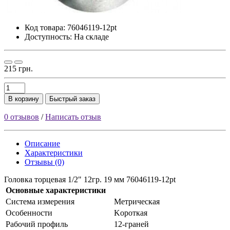
Код товара:
76046119-12pt
Доступность: На складе
215 грн.
В корзину
Быстрый заказ
0 отзывов
/
Написать отзыв
Описание
Характеристики
Отзывы (0)
Головка торцевая 1/2" 12гр. 19 мм 76046119-12pt
Основные характеристики
Cиcтeмa измepeния
Meтpичecкaя
Ocoбeннocти
Kopoткaя
Paбoчий пpoфиль
12-гpaнeй