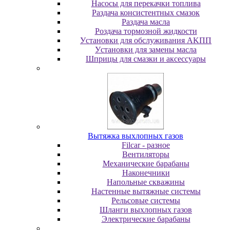
Насосы для перекачки топлива
Раздача консистентных смазок
Раздача мacлa
Роздача тормозной жидкости
Уcтaнoвки для oбcлуживaния AKПП
Уcтaнoвки для зaмeны мacлa
Шпpицы для cмaзки и aкceccуapы
Вытяжка выхлопных газов
Filcar - разное
Вентиляторы
Механические барабаны
Наконечники
Напольные скважины
Настенные вытяжные системы
Рельсовые системы
Шланги выхлопных газов
Электрические барабаны