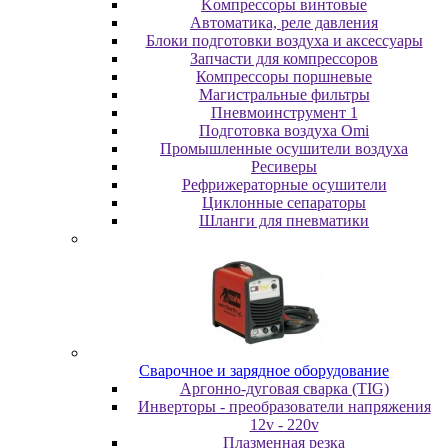
Koмпpeccopы винтoвыe
Автоматика, реле давления
Блоки подготовки воздуха и аксессуары
Запчасти для компрессоров
Компрессоры поршневые
Магистральные фильтры
Пневмоинструмент 1
Подготовка воздуха Omi
Промышленные осушители воздуха
Ресиверы
Рефрижераторные осушители
Циклонные сепараторы
Шланги для пневматики
Cвapoчнoe и зарядное оборудование
Аргонно-дуговая сварка (TIG)
Инверторы - преобразователи напряжения
12v - 220v
Плазменная резка