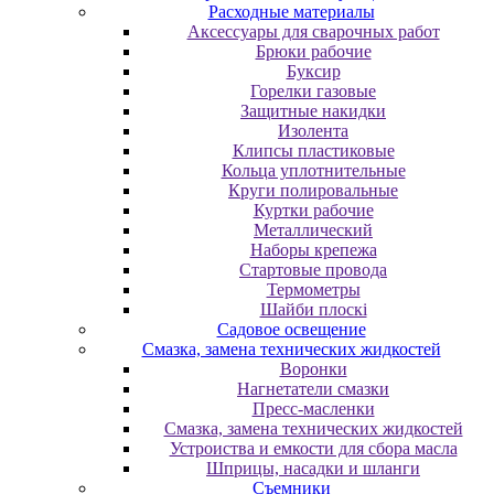
Расходные материалы
Аксессуары для сварочных работ
Брюки рабочие
Буксир
Горелки газовые
Защитные накидки
Изолента
Клипсы пластиковые
Кольца уплотнительные
Круги полировальные
Куртки рабочие
Металлический
Наборы крепежа
Стартовые провода
Термометры
Шайби плоскі
Садовое освещение
Смазка, замена технических жидкостей
Воронки
Нагнетатели смазки
Пресс-масленки
Смазка, замена технических жидкостей
Устроиства и емкости для сбора масла
Шприцы, насадки и шланги
Съемники