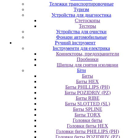
Тележки транспортировочные
Туризм
Устройства для диагностика
Стетоскопы
Тестеры
Устройства для очистки
Фонари автомобильные
Ручний інструмент
Інструменти для електрика
Коннекторы, предохранители
Пробники
Щипцы для снятия изоляции
Біти
Биты
Биты HEX
Биты PHILLIPS (PH)
Биты POZIDRIV (PZ)
Биты RIBE
Биты SLOTTED (SL)
Биты SPLINE
Биты TORX
Головки биты
Головки биты HEX
Головки биты PHILLIPS (PH)
Головки биты POZIDRIV (PZ)