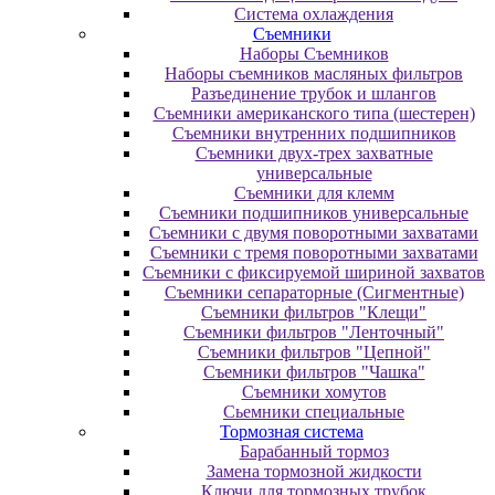
Система охлаждения
Съемники
Наборы Съемников
Наборы съемников масляных фильтров
Разъединение трубок и шлангов
Съемники американского типа (шестерен)
Съемники внутренних подшипников
Съемники двух-трех захватные
универсальные
Съемники для клемм
Съемники подшипников универсальные
Съемники с двумя поворотными захватами
Съемники с тремя поворотными захватами
Съемники с фиксируемой шириной захватов
Съемники сепараторные (Сигментные)
Съемники фильтров "Клещи"
Съемники фильтров "Ленточный"
Съемники фильтров "Цепной"
Съемники фильтров "Чашка"
Съемники хомутов
Сьемники специальные
Тормозная система
Барабанный тормоз
Замена тормозной жидкости
Ключи для тормозных трубок