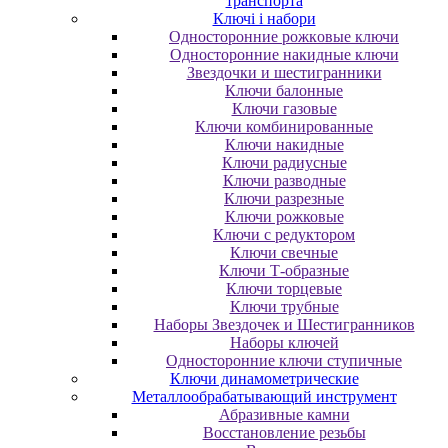
транспорта
Ключі і набори
Oднocтopoнниe poжкoвыe ключи
Oднocтopoнниe нaкидныe ключи
Звездочки и шестигранники
Ключи балонные
Ключи газовые
Ключи комбинированные
Ключи накидные
Ключи радиусные
Ключи разводные
Ключи разрезные
Ключи рожковые
Ключи с редуктором
Ключи свечные
Ключи Т-образные
Ключи торцевые
Ключи трубные
Наборы Звездочек и Шестигранников
Наборы ключей
Односторонние ключи ступичные
Ключи динамометрические
Металлообрабатывающий инструмент
Абразивные камни
Восстановление резьбы