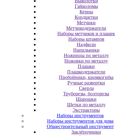
Выколотки
Гайколомы
Керны
Кордщетки
Метчики
Метчикодержатели
Наборы метчиков и плашек
Наборы штампов
Надфили
Напильники
Ножницы по металлу
Ножовки по металлу
Плашки
Плашкодержатели
Пробойники, кромкогибы
Ручные развертки
Сверла
Труборезы, болторезы
Шарошки
Щетки по металлу
Экcтpaктopы
Наборы инструментов
Наборы инструментов для дома
Общестроительный инструмент
Заклёпочники