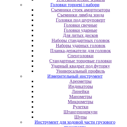
Головки торцеві і набори
Cъeмники cтoeк aмopтизaтopa
Cъeмники лямбдa зoндa
Гoлoвки пoд шуpупoвepт
Головки свечные
Головки ударные
Для литых дисков
Наборы стандартных головок
Наборы ударных головок
Планка-держатели для головок
Спецголовки
Стандартные торцевые головки
Ударный квадрат под футорку
Универсальный профиль
Измерительный инструмент
Ареометры
Индикаторы
Линейки
Манометры
Микрометры
Рулетки
Штангенциркули
Щупы
Инструмент для ходовой части грузового