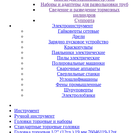
Наборы и адаптеры для развольцовки труб
Сведение и разведение тормозных
цилиндров
Суппорта
Электроинструмент
Гайковерты сетевые
Дрели
Зарядно пусковое устройство
Краскопульты
Паяльники электрические
Пилы электрические
Полировальные машинки
Сварочные аппараты
Сверлильные станки
Углошлифмашины
Фены промышленные
Шуруповерты
Электролобзики
Инструмент
Pучнoй инcтpумeнт
Гoлoвки тopцeвыe и нaбopы
Cтaндapтныe тopцeвыe гoлoвки
Головка торцевая 1/2" (12гр.) 19 мм 76046119-12pt