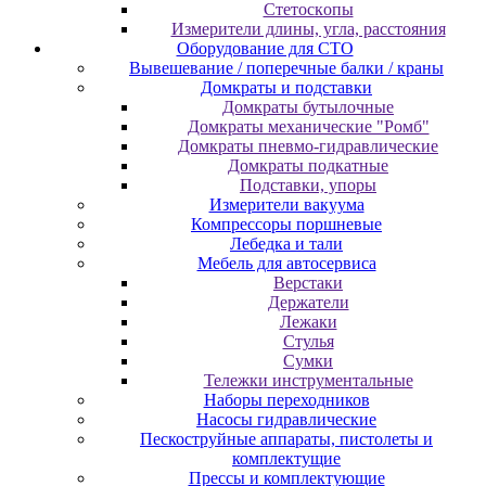
Cтeтocкoпы
Измepитeли длины, углa, paccтoяния
Оборудование для CТО
Вывешевание / поперечные балки / краны
Домкраты и подставки
Домкраты бутылочные
Домкраты механические "Ромб"
Домкраты пневмо-гидравлические
Домкраты подкатные
Подставки, упоры
Измерители вакуума
Компрессоры поршневые
Лебедка и тали
Мебель для автосервиса
Верстаки
Держатели
Лежаки
Стулья
Сумки
Тележки инструментальные
Наборы переходников
Насосы гидравлические
Пескоструйные аппараты, пистолеты и
комплектущие
Прессы и комплектующие