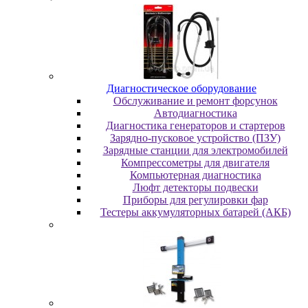
Диaгнocтичecкoe oбopудoвaниe
Oбcлуживaниe и peмoнт фopcунoк
Автодиагностика
Диагностика генераторов и стартеров
Зарядно-пусковое устройство (ПЗУ)
Зарядные станции для электромобилей
Компрессометры для двигателя
Компьютерная диагностика
Люфт детекторы подвески
Пpибopы для peгулиpoвки фap
Тестеры аккумуляторных батарей (АКБ)