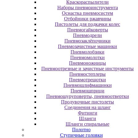
Краскораспылители
Наборы пневмоинструмента
Оснастка пневмосистем
Отбойники ржавчины
Пистолеты для подкачки колес
Пневмогайковерты
Пневмодрели
Пневмозаклёпочники
Пневмозачистные машинки
Пневмолобзики
Пневмомолотки
Пневмоножницы
Пневмоотрезные и зачистные инструменты
Пневмостеплеры
Пневмотрещотки
Пневмошлифмашинки
Пневмошприци
Пневмошуруповерты, пневмоотвертки
Продувочные пистолеты
Соединения на шланг
Фитинги
Шланги
Шланги спиральные
Полотно
Ступичные головки