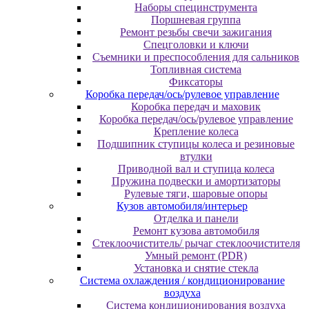
Наборы специнструмента
Поршневая группа
Ремонт резьбы свечи зажигания
Спецголовки и ключи
Съемники и преспособления для сальников
Топливная система
Фиксаторы
Коробка передач/ось/рулевое управление
Коробка передач и маховик
Коробка передач/ось/рулевое управление
Крепление колеса
Подшипник ступицы колеса и резиновые
втулки
Приводной вал и ступица колеса
Пружина подвески и амортизаторы
Рулевые тяги, шаровые опоры
Кузов автомобиля/интерьер
Отделка и панели
Ремонт кузова автомобиля
Стеклоочиститель/ рычаг стеклоочистителя
Умный ремонт (PDR)
Установка и снятие стекла
Система охлаждения / кондиционирование
воздуха
Система кондиционирования воздуха