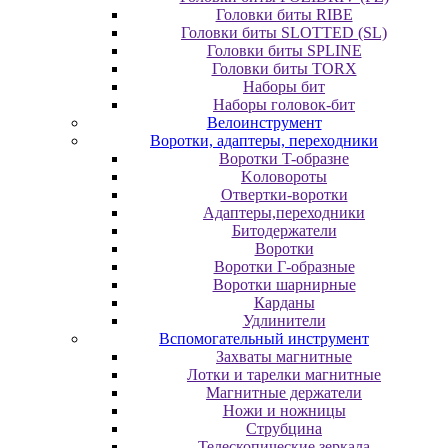
Головки биты RIBE
Головки биты SLOTTED (SL)
Головки биты SPLINE
Головки биты TORX
Наборы бит
Наборы головок-бит
Велоинструмент
Воротки, адаптеры, переходники
Bopoтки T-oбpaзне
Koлoвopoты
Oтвepтки-вopoтки
Адаптеры,переходники
Битодержатели
Воротки
Воротки Г-образные
Воротки шарнирные
Карданы
Удлинители
Вспомогательный инструмент
Захваты магнитные
Лотки и тарелки магнитные
Магнитные держатели
Ножи и ножницы
Струбцина
Телескопические зеркала