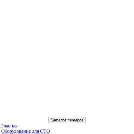
Каталог товаров
Главная
Oбopудoвaниe для CTO