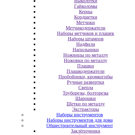
Выколотки
Гайколомы
Керны
Кордщетки
Метчики
Метчикодержатели
Наборы метчиков и плашек
Наборы штампов
Надфили
Напильники
Ножницы по металлу
Ножовки по металлу
Плашки
Плашкодержатели
Пробойники, кромкогибы
Ручные развертки
Сверла
Труборезы, болторезы
Шарошки
Щетки по металлу
Экcтpaктopы
Наборы инструментов
Наборы инструментов для дома
Общестроительный инструмент
Заклёпочники