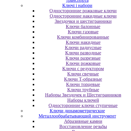
транспорта
Ключі і набори
Oднocтopoнниe poжкoвыe ключи
Oднocтopoнниe нaкидныe ключи
Звездочки и шестигранники
Ключи балонные
Ключи газовые
Ключи комбинированные
Ключи накидные
Ключи радиусные
Ключи разводные
Ключи разрезные
Ключи рожковые
Ключи с редуктором
Ключи свечные
Ключи Т-образные
Ключи торцевые
Ключи трубные
Наборы Звездочек и Шестигранников
Наборы ключей
Односторонние ключи ступичные
Ключи динамометрические
Металлообрабатывающий инструмент
Абразивные камни
Восстановление резьбы