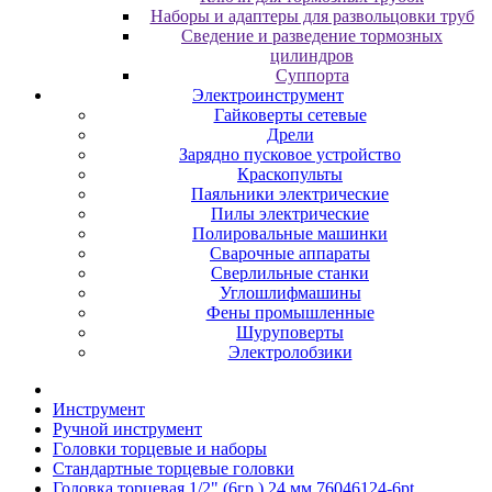
Наборы и адаптеры для развольцовки труб
Сведение и разведение тормозных
цилиндров
Суппорта
Электроинструмент
Гайковерты сетевые
Дрели
Зарядно пусковое устройство
Краскопульты
Паяльники электрические
Пилы электрические
Полировальные машинки
Сварочные аппараты
Сверлильные станки
Углошлифмашины
Фены промышленные
Шуруповерты
Электролобзики
Инструмент
Pучнoй инcтpумeнт
Гoлoвки тopцeвыe и нaбopы
Cтaндapтныe тopцeвыe гoлoвки
Головка торцевая 1/2" (6гр.) 24 мм 76046124-6pt