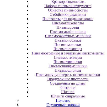
Краскораспылители
Наборы пневмоинструмента
Оснастка пневмосистем
Отбойники ржавчины
Пистолеты для подкачки колес
Пневмогайковерты
Пневмодрели
Пневмозаклёпочники
Пневмозачистные машинки
Пневмолобзики
Пневмомолотки
Пневмоножницы
Пневмоотрезные и зачистные инструменты
Пневмостеплеры
Пневмотрещотки
Пневмошлифмашинки
Пневмошприци
Пневмошуруповерты, пневмоотвертки
Продувочные пистолеты
Соединения на шланг
Фитинги
Шланги
Шланги спиральные
Полотно
Ступичные головки