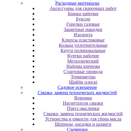
Расходные материалы
Аксессуары для сварочных работ
Брюки рабочие
Буксир
Горелки газовые
Защитные накидки
Изолента
Клипсы пластиковые
Кольца уплотнительные
Круги полировальные
Куртки рабочие
Металлический
Наборы крепежа
Стартовые провода
Термометры
Шайби плоскі
Садовое освещение
Смазка, замена технических жидкостей
Воронки
Нагнетатели смазки
Пресс-масленки
Смазка, замена технических жидкостей
Устроиства и емкости для сбора масла
Шприцы, насадки и шланги
Съемники