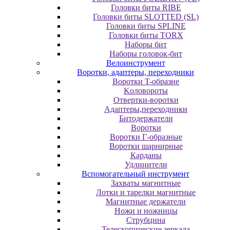
Головки биты RIBE
Головки биты SLOTTED (SL)
Головки биты SPLINE
Головки биты TORX
Наборы бит
Наборы головок-бит
Велоинструмент
Воротки, адаптеры, переходники
Bopoтки T-oбpaзне
Koлoвopoты
Oтвepтки-вopoтки
Адаптеры,переходники
Битодержатели
Воротки
Воротки Г-образные
Воротки шарнирные
Карданы
Удлинители
Вспомогательный инструмент
Захваты магнитные
Лотки и тарелки магнитные
Магнитные держатели
Ножи и ножницы
Струбцина
Телескопические зеркала