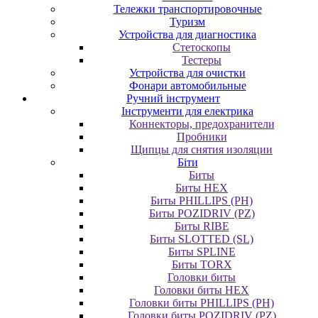
Тележки транспортировочные
Туризм
Устройства для диагностика
Стетоскопы
Тестеры
Устройства для очистки
Фонари автомобильные
Ручний інструмент
Інструменти для електрика
Коннекторы, предохранители
Пробники
Щипцы для снятия изоляции
Біти
Биты
Биты HEX
Биты PHILLIPS (PH)
Биты POZIDRIV (PZ)
Биты RIBE
Биты SLOTTED (SL)
Биты SPLINE
Биты TORX
Головки биты
Головки биты HEX
Головки биты PHILLIPS (PH)
Головки биты POZIDRIV (PZ)