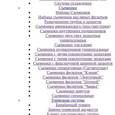
Система охлаждения
Съемники
Наборы Съемников
Наборы съемников масляных фильтров
Разъединение трубок и шлангов
Съемники американского типа (шестерен)
Съемники внутренних подшипников
Съемники двух-трех захватные
универсальные
Съемники для клемм
Съемники подшипников универсальные
Съемники с двумя поворотными захватами
Съемники с тремя поворотными захватами
Съемники с фиксируемой шириной захватов
Съемники сепараторные (Сигментные)
Съемники фильтров "Клещи"
Съемники фильтров "Ленточный"
Съемники фильтров "Цепной"
Съемники фильтров "Чашка"
Съемники хомутов
Сьемники специальные
Тормозная система
Барабанный тормоз
Замена тормозной жидкости
Ключи для тормозных трубок