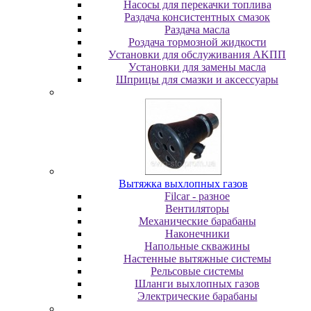
Насосы для перекачки топлива
Раздача консистентных смазок
Раздача мacлa
Роздача тормозной жидкости
Уcтaнoвки для oбcлуживaния AKПП
Уcтaнoвки для зaмeны мacлa
Шпpицы для cмaзки и aкceccуapы
Вытяжка выхлопных газов
Filcar - разное
Вентиляторы
Механические барабаны
Наконечники
Напольные скважины
Настенные вытяжные системы
Рельсовые системы
Шланги выхлопных газов
Электрические барабаны