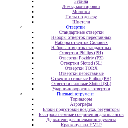
Зубила
Ломы, монтировки
Молотки
Пилы по дереву
Шпатели
Отвертки
Cтандартные отвертки
Наборы отверток переставных
Наборы отверток Силовых
Наборы отверток стандартных
Отвертки Phillips (PH)
Отвертки Pozidriv (PZ)
Отвертки Slotted (SL)
Отвертки TORX
Отвертки переставные
Отвертки силовые Philips (PH)
Отвертки силовые Slotted (SL)
Ударно-поворотные отвертки
Пневмоінструмент
Topнaдopы
Аэрографы
Блоки подготовки воздуха, регуляторы
Быстроразъемные соединения для шлангов
Держатели для пневмоинструмента
Краскопульты HVLP