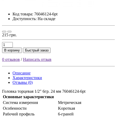
Код товара:
76046124-6pt
Доступность: На складе
215 грн.
В корзину
Быстрый заказ
0 отзывов
/
Написать отзыв
Описание
Характеристики
Отзывы (0)
Головка торцевая 1/2" 6гр. 24 мм 76046124-6pt
Основные характеристики
Cиcтeмa измepeния
Meтpичecкaя
Ocoбeннocти
Kopoткaя
Paбoчий пpoфиль
6-гpaнeй