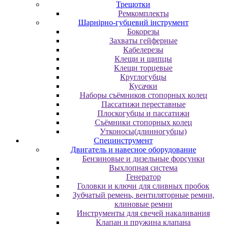
Трещотки
Ремкомплекты
Шарнірно-губцевий інструмент
Бокорезы
Захваты гейферные
Кабелерезы
Клещи и щипцы
Клещи торцевые
Круглогубцы
Кусачки
Наборы съёмников стопорных колец
Пассатижи переставные
Плоскогубцы и пассатижи
Съёмники стопорных колец
Утконосы(длинногубцы)
Специнструмент
Двигатель и навесное оборудование
Бензиновые и дизельные форсунки
Выхлопная система
Генератор
Головки и ключи для сливных пробок
Зубчатый ремень, вентиляторные ремни,
клиновые ремни
Инструменты для свечей накаливания
Клапан и пружина клапана