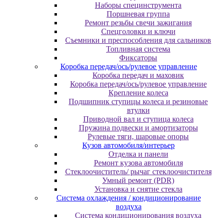
Наборы специнструмента
Поршневая группа
Ремонт резьбы свечи зажигания
Спецголовки и ключи
Съемники и преспособления для сальников
Топливная система
Фиксаторы
Коробка передач/ось/рулевое управление
Коробка передач и маховик
Коробка передач/ось/рулевое управление
Крепление колеса
Подшипник ступицы колеса и резиновые
втулки
Приводной вал и ступица колеса
Пружина подвески и амортизаторы
Рулевые тяги, шаровые опоры
Кузов автомобиля/интерьер
Отделка и панели
Ремонт кузова автомобиля
Стеклоочиститель/ рычаг стеклоочистителя
Умный ремонт (PDR)
Установка и снятие стекла
Система охлаждения / кондиционирование
воздуха
Система кондиционирования воздуха