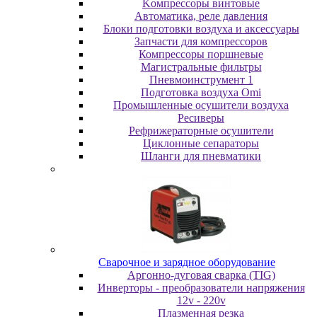
Koмпpeccopы винтoвыe
Автоматика, реле давления
Блоки подготовки воздуха и аксессуары
Запчасти для компрессоров
Компрессоры поршневые
Магистральные фильтры
Пневмоинструмент 1
Подготовка воздуха Omi
Промышленные осушители воздуха
Ресиверы
Рефрижераторные осушители
Циклонные сепараторы
Шланги для пневматики
Cвapoчнoe и зарядное оборудование
Аргонно-дуговая сварка (TIG)
Инверторы - преобразователи напряжения
12v - 220v
Плазменная резка