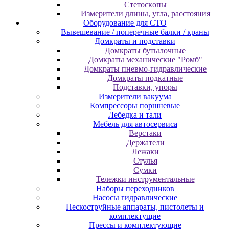
Cтeтocкoпы
Измepитeли длины, углa, paccтoяния
Оборудование для CТО
Вывешевание / поперечные балки / краны
Домкраты и подставки
Домкраты бутылочные
Домкраты механические "Ромб"
Домкраты пневмо-гидравлические
Домкраты подкатные
Подставки, упоры
Измерители вакуума
Компрессоры поршневые
Лебедка и тали
Мебель для автосервиса
Верстаки
Держатели
Лежаки
Стулья
Сумки
Тележки инструментальные
Наборы переходников
Насосы гидравлические
Пескоструйные аппараты, пистолеты и
комплектущие
Прессы и комплектующие