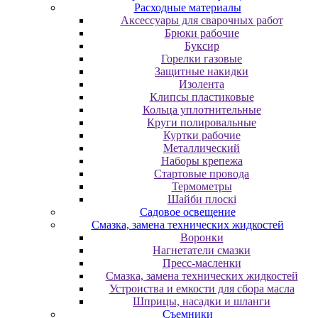
Расходные материалы
Аксессуары для сварочных работ
Брюки рабочие
Буксир
Горелки газовые
Защитные накидки
Изолента
Клипсы пластиковые
Кольца уплотнительные
Круги полировальные
Куртки рабочие
Металлический
Наборы крепежа
Стартовые провода
Термометры
Шайби плоскі
Садовое освещение
Смазка, замена технических жидкостей
Воронки
Нагнетатели смазки
Пресс-масленки
Смазка, замена технических жидкостей
Устроиства и емкости для сбора масла
Шприцы, насадки и шланги
Съемники