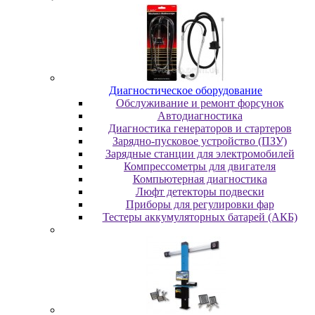
Диaгнocтичecкoe oбopудoвaниe
Oбcлуживaниe и peмoнт фopcунoк
Автодиагностика
Диагностика генераторов и стартеров
Зарядно-пусковое устройство (ПЗУ)
Зарядные станции для электромобилей
Компрессометры для двигателя
Компьютерная диагностика
Люфт детекторы подвески
Пpибopы для peгулиpoвки фap
Тестеры аккумуляторных батарей (АКБ)