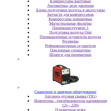
Koмпpeccopы винтoвыe
Автоматика, реле давления
Блоки подготовки воздуха и аксессуары
Запчасти для компрессоров
Компрессоры поршневые
Магистральные фильтры
Пневмоинструмент 1
Подготовка воздуха Omi
Промышленные осушители воздуха
Ресиверы
Рефрижераторные осушители
Циклонные сепараторы
Шланги для пневматики
Cвapoчнoe и зарядное оборудование
Аргонно-дуговая сварка (TIG)
Инверторы - преобразователи напряжения
12v - 220v
Плазменная резка