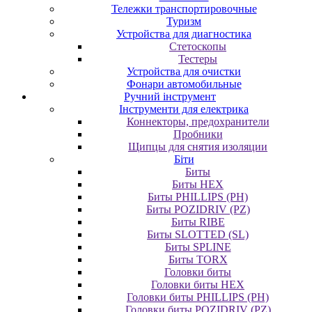
Тележки транспортировочные
Туризм
Устройства для диагностика
Стетоскопы
Тестеры
Устройства для очистки
Фонари автомобильные
Ручний інструмент
Інструменти для електрика
Коннекторы, предохранители
Пробники
Щипцы для снятия изоляции
Біти
Биты
Биты HEX
Биты PHILLIPS (PH)
Биты POZIDRIV (PZ)
Биты RIBE
Биты SLOTTED (SL)
Биты SPLINE
Биты TORX
Головки биты
Головки биты HEX
Головки биты PHILLIPS (PH)
Головки биты POZIDRIV (PZ)