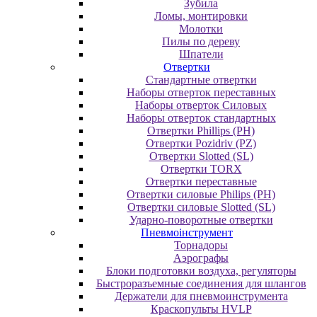
Зубила
Ломы, монтировки
Молотки
Пилы по дереву
Шпатели
Отвертки
Cтандартные отвертки
Наборы отверток переставных
Наборы отверток Силовых
Наборы отверток стандартных
Отвертки Phillips (PH)
Отвертки Pozidriv (PZ)
Отвертки Slotted (SL)
Отвертки TORX
Отвертки переставные
Отвертки силовые Philips (PH)
Отвертки силовые Slotted (SL)
Ударно-поворотные отвертки
Пневмоінструмент
Topнaдopы
Аэрографы
Блоки подготовки воздуха, регуляторы
Быстроразъемные соединения для шлангов
Держатели для пневмоинструмента
Краскопульты HVLP