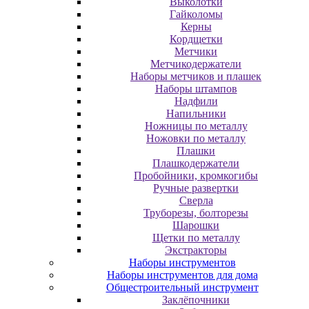
Выколотки
Гайколомы
Керны
Кордщетки
Метчики
Метчикодержатели
Наборы метчиков и плашек
Наборы штампов
Надфили
Напильники
Ножницы по металлу
Ножовки по металлу
Плашки
Плашкодержатели
Пробойники, кромкогибы
Ручные развертки
Сверла
Труборезы, болторезы
Шарошки
Щетки по металлу
Экcтpaктopы
Наборы инструментов
Наборы инструментов для дома
Общестроительный инструмент
Заклёпочники