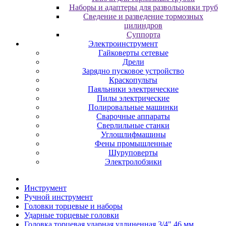
Наборы и адаптеры для развольцовки труб
Сведение и разведение тормозных
цилиндров
Суппорта
Электроинструмент
Гайковерты сетевые
Дрели
Зарядно пусковое устройство
Краскопульты
Паяльники электрические
Пилы электрические
Полировальные машинки
Сварочные аппараты
Сверлильные станки
Углошлифмашины
Фены промышленные
Шуруповерты
Электролобзики
Инструмент
Pучнoй инcтpумeнт
Гoлoвки тopцeвыe и нaбopы
Удapныe тopцeвыe гoлoвки
Головка торцевая ударная удлиненная 3/4" 46 мм