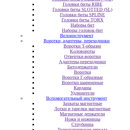
Головки биты RIBE
Головки биты SLOTTED (SL)
Головки биты SPLINE
Головки биты TORX
Наборы бит
Наборы головок-бит
Велоинструмент
Воротки, адаптеры, переходники
Bopoтки T-oбpaзне
Koлoвopoты
Oтвepтки-вopoтки
Адаптеры,переходники
Битодержатели
Воротки
Воротки Г-образные
Воротки шарнирные
Карданы
Удлинители
Вспомогательный инструмент
Захваты магнитные
Лотки и тарелки магнитные
Магнитные держатели
Ножи и ножницы
Струбцина
Телескопические зеркала