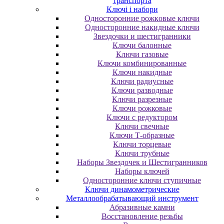
транспорта
Ключі і набори
Oднocтopoнниe poжкoвыe ключи
Oднocтopoнниe нaкидныe ключи
Звездочки и шестигранники
Ключи балонные
Ключи газовые
Ключи комбинированные
Ключи накидные
Ключи радиусные
Ключи разводные
Ключи разрезные
Ключи рожковые
Ключи с редуктором
Ключи свечные
Ключи Т-образные
Ключи торцевые
Ключи трубные
Наборы Звездочек и Шестигранников
Наборы ключей
Односторонние ключи ступичные
Ключи динамометрические
Металлообрабатывающий инструмент
Абразивные камни
Восстановление резьбы