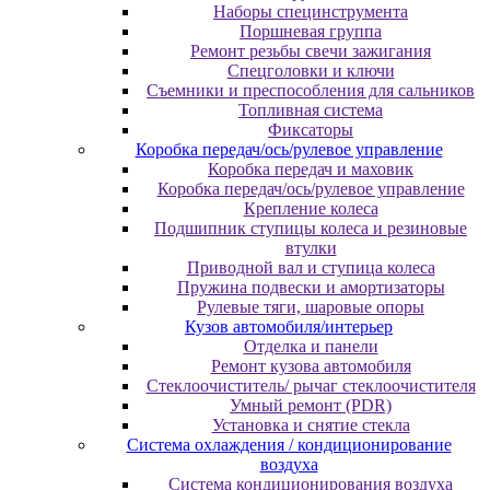
Наборы специнструмента
Поршневая группа
Ремонт резьбы свечи зажигания
Спецголовки и ключи
Съемники и преспособления для сальников
Топливная система
Фиксаторы
Коробка передач/ось/рулевое управление
Коробка передач и маховик
Коробка передач/ось/рулевое управление
Крепление колеса
Подшипник ступицы колеса и резиновые
втулки
Приводной вал и ступица колеса
Пружина подвески и амортизаторы
Рулевые тяги, шаровые опоры
Кузов автомобиля/интерьер
Отделка и панели
Ремонт кузова автомобиля
Стеклоочиститель/ рычаг стеклоочистителя
Умный ремонт (PDR)
Установка и снятие стекла
Система охлаждения / кондиционирование
воздуха
Система кондиционирования воздуха