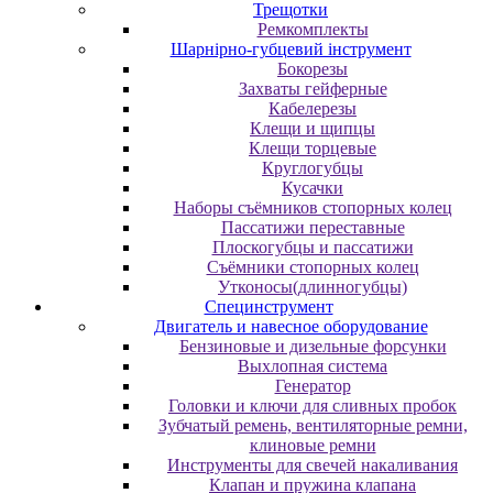
Трещотки
Ремкомплекты
Шарнірно-губцевий інструмент
Бокорезы
Захваты гейферные
Кабелерезы
Клещи и щипцы
Клещи торцевые
Круглогубцы
Кусачки
Наборы съёмников стопорных колец
Пассатижи переставные
Плоскогубцы и пассатижи
Съёмники стопорных колец
Утконосы(длинногубцы)
Специнструмент
Двигатель и навесное оборудование
Бензиновые и дизельные форсунки
Выхлопная система
Генератор
Головки и ключи для сливных пробок
Зубчатый ремень, вентиляторные ремни,
клиновые ремни
Инструменты для свечей накаливания
Клапан и пружина клапана