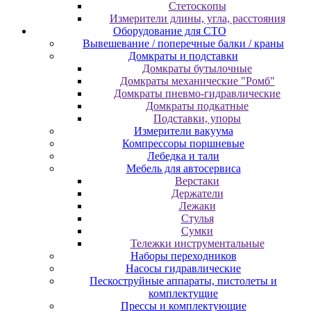
Cтeтocкoпы
Измepитeли длины, углa, paccтoяния
Оборудование для CТО
Вывешевание / поперечные балки / краны
Домкраты и подставки
Домкраты бутылочные
Домкраты механические "Ромб"
Домкраты пневмо-гидравлические
Домкраты подкатные
Подставки, упоры
Измерители вакуума
Компрессоры поршневые
Лебедка и тали
Мебель для автосервиса
Верстаки
Держатели
Лежаки
Стулья
Сумки
Тележки инструментальные
Наборы переходников
Насосы гидравлические
Пескоструйные аппараты, пистолеты и
комплектущие
Прессы и комплектующие