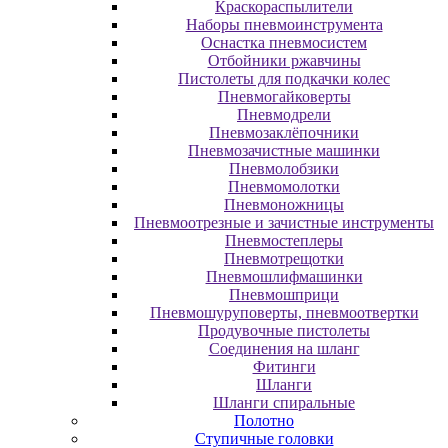
Краскораспылители
Наборы пневмоинструмента
Оснастка пневмосистем
Отбойники ржавчины
Пистолеты для подкачки колес
Пневмогайковерты
Пневмодрели
Пневмозаклёпочники
Пневмозачистные машинки
Пневмолобзики
Пневмомолотки
Пневмоножницы
Пневмоотрезные и зачистные инструменты
Пневмостеплеры
Пневмотрещотки
Пневмошлифмашинки
Пневмошприци
Пневмошуруповерты, пневмоотвертки
Продувочные пистолеты
Соединения на шланг
Фитинги
Шланги
Шланги спиральные
Полотно
Ступичные головки