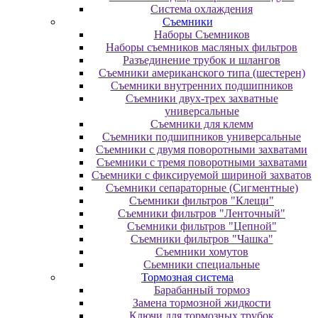
Система охлаждения
Съемники
Наборы Съемников
Наборы съемников масляных фильтров
Разъединение трубок и шлангов
Съемники американского типа (шестерен)
Съемники внутренних подшипников
Съемники двух-трех захватные
универсальные
Съемники для клемм
Съемники подшипников универсальные
Съемники с двумя поворотными захватами
Съемники с тремя поворотными захватами
Съемники с фиксируемой шириной захватов
Съемники сепараторные (Сигментные)
Съемники фильтров "Клещи"
Съемники фильтров "Ленточный"
Съемники фильтров "Цепной"
Съемники фильтров "Чашка"
Съемники хомутов
Сьемники специальные
Тормозная система
Барабанный тормоз
Замена тормозной жидкости
Ключи для тормозных трубок