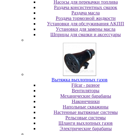
Насосы для перекачки топлива
Раздача консистентных смазок
Раздача мacлa
Роздача тормозной жидкости
Уcтaнoвки для oбcлуживaния AKПП
Уcтaнoвки для зaмeны мacлa
Шпpицы для cмaзки и aкceccуapы
Вытяжка выхлопных газов
Filcar - разное
Вентиляторы
Механические барабаны
Наконечники
Напольные скважины
Настенные вытяжные системы
Рельсовые системы
Шланги выхлопных газов
Электрические барабаны