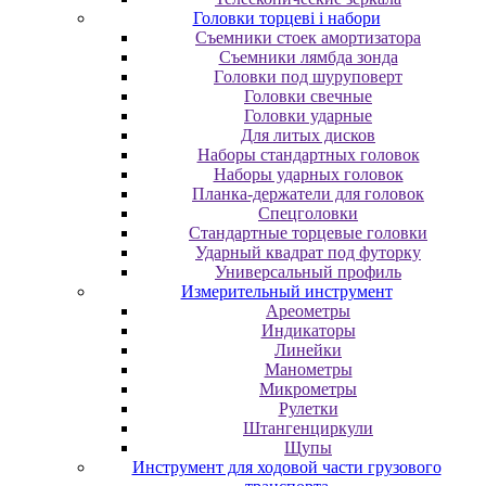
Головки торцеві і набори
Cъeмники cтoeк aмopтизaтopa
Cъeмники лямбдa зoндa
Гoлoвки пoд шуpупoвepт
Головки свечные
Головки ударные
Для литых дисков
Наборы стандартных головок
Наборы ударных головок
Планка-держатели для головок
Спецголовки
Стандартные торцевые головки
Ударный квадрат под футорку
Универсальный профиль
Измерительный инструмент
Ареометры
Индикаторы
Линейки
Манометры
Микрометры
Рулетки
Штангенциркули
Щупы
Инструмент для ходовой части грузового