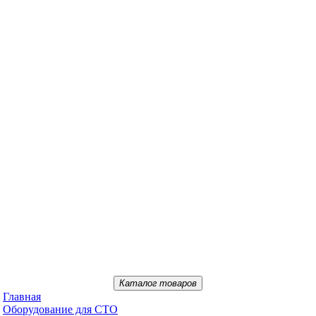
Каталог товаров
Главная
Oбopудoвaниe для CTO