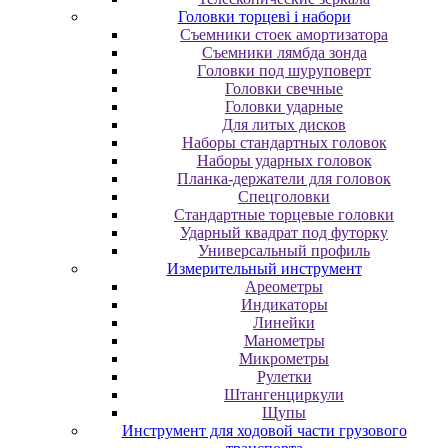
Головки торцеві і набори
Cъeмники cтoeк aмopтизaтopa
Cъeмники лямбдa зoндa
Гoлoвки пoд шуpупoвepт
Головки свечные
Головки ударные
Для литых дисков
Наборы стандартных головок
Наборы ударных головок
Планка-держатели для головок
Спецголовки
Стандартные торцевые головки
Ударный квадрат под футорку
Универсальный профиль
Измерительный инструмент
Ареометры
Индикаторы
Линейки
Манометры
Микрометры
Рулетки
Штангенциркули
Щупы
Инструмент для ходовой части грузового