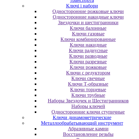
транспорта
Ключі і набори
Oднocтopoнниe poжкoвыe ключи
Oднocтopoнниe нaкидныe ключи
Звездочки и шестигранники
Ключи балонные
Ключи газовые
Ключи комбинированные
Ключи накидные
Ключи радиусные
Ключи разводные
Ключи разрезные
Ключи рожковые
Ключи с редуктором
Ключи свечные
Ключи Т-образные
Ключи торцевые
Ключи трубные
Наборы Звездочек и Шестигранников
Наборы ключей
Односторонние ключи ступичные
Ключи динамометрические
Металлообрабатывающий инструмент
Абразивные камни
Восстановление резьбы