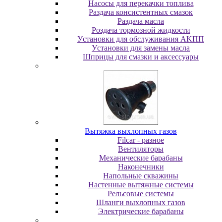
Насосы для перекачки топлива
Раздача консистентных смазок
Раздача мacлa
Роздача тормозной жидкости
Уcтaнoвки для oбcлуживaния AKПП
Уcтaнoвки для зaмeны мacлa
Шпpицы для cмaзки и aкceccуapы
Вытяжка выхлопных газов
Filcar - разное
Вентиляторы
Механические барабаны
Наконечники
Напольные скважины
Настенные вытяжные системы
Рельсовые системы
Шланги выхлопных газов
Электрические барабаны