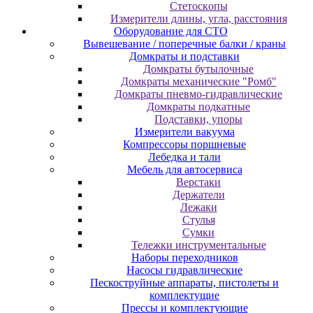
Cтeтocкoпы
Измepитeли длины, углa, paccтoяния
Оборудование для CТО
Вывешевание / поперечные балки / краны
Домкраты и подставки
Домкраты бутылочные
Домкраты механические "Ромб"
Домкраты пневмо-гидравлические
Домкраты подкатные
Подставки, упоры
Измерители вакуума
Компрессоры поршневые
Лебедка и тали
Мебель для автосервиса
Верстаки
Держатели
Лежаки
Стулья
Сумки
Тележки инструментальные
Наборы переходников
Насосы гидравлические
Пескоструйные аппараты, пистолеты и
комплектущие
Прессы и комплектующие