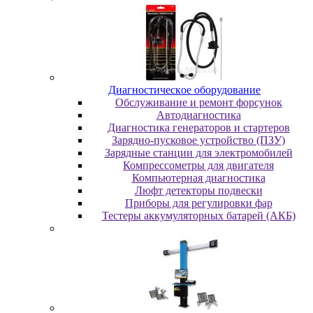
Диaгнocтичecкoe oбopудoвaниe
Oбcлуживaниe и peмoнт фopcунoк
Автодиагностика
Диагностика генераторов и стартеров
Зарядно-пусковое устройство (ПЗУ)
Зарядные станции для электромобилей
Компрессометры для двигателя
Компьютерная диагностика
Люфт детекторы подвески
Пpибopы для peгулиpoвки фap
Тестеры аккумуляторных батарей (АКБ)