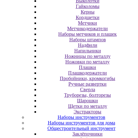
Выколотки
Гайколомы
Керны
Кордщетки
Метчики
Метчикодержатели
Наборы метчиков и плашек
Наборы штампов
Надфили
Напильники
Ножницы по металлу
Ножовки по металлу
Плашки
Плашкодержатели
Пробойники, кромкогибы
Ручные развертки
Сверла
Труборезы, болторезы
Шарошки
Щетки по металлу
Экcтpaктopы
Наборы инструментов
Наборы инструментов для дома
Общестроительный инструмент
Заклёпочники