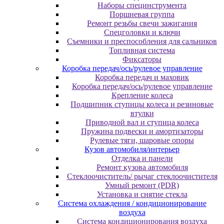
Наборы специнструмента
Поршневая группа
Ремонт резьбы свечи зажигания
Спецголовки и ключи
Съемники и преспособления для сальников
Топливная система
Фиксаторы
Коробка передач/ось/рулевое управление
Коробка передач и маховик
Коробка передач/ось/рулевое управление
Крепление колеса
Подшипник ступицы колеса и резиновые
втулки
Приводной вал и ступица колеса
Пружина подвески и амортизаторы
Рулевые тяги, шаровые опоры
Кузов автомобиля/интерьер
Отделка и панели
Ремонт кузова автомобиля
Стеклоочиститель/ рычаг стеклоочистителя
Умный ремонт (PDR)
Установка и снятие стекла
Система охлаждения / кондиционирование
воздуха
Система кондиционирования воздуха