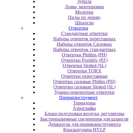
Зубила
Ломы, монтировки
Молотки
Пилы по дереву
Шпатели
Отвертки
Cтандартные отвертки
Наборы отверток переставных
Наборы отверток Силовых
Наборы отверток стандартных
Отвертки Phillips (PH)
Отвертки Pozidriv (PZ)
Отвертки Slotted (SL)
Отвертки TORX
Отвертки переставные
Отвертки силовые Philips (PH)
Отвертки силовые Slotted (SL)
Ударно-поворотные отвертки
Пневмоінструмент
Topнaдopы
Аэрографы
Блоки подготовки воздуха, регуляторы
Быстроразъемные соединения для шлангов
Держатели для пневмоинструмента
Краскопульты HVLP