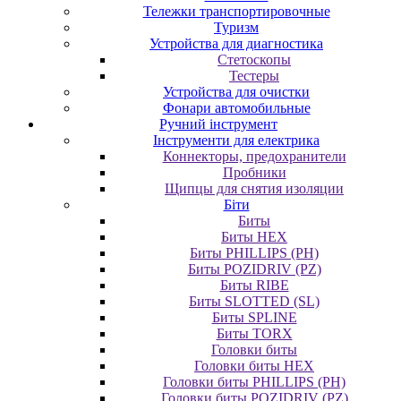
Тележки транспортировочные
Туризм
Устройства для диагностика
Стетоскопы
Тестеры
Устройства для очистки
Фонари автомобильные
Ручний інструмент
Інструменти для електрика
Коннекторы, предохранители
Пробники
Щипцы для снятия изоляции
Біти
Биты
Биты HEX
Биты PHILLIPS (PH)
Биты POZIDRIV (PZ)
Биты RIBE
Биты SLOTTED (SL)
Биты SPLINE
Биты TORX
Головки биты
Головки биты HEX
Головки биты PHILLIPS (PH)
Головки биты POZIDRIV (PZ)