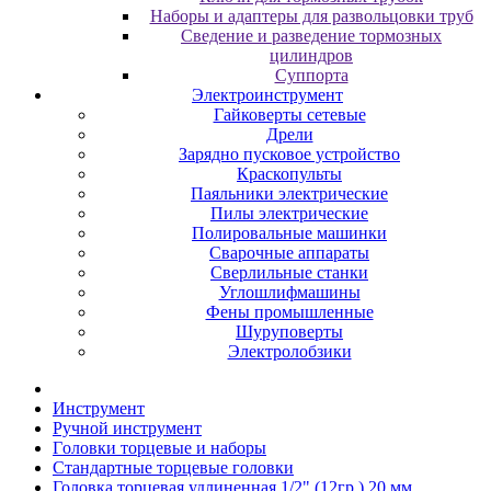
Наборы и адаптеры для развольцовки труб
Сведение и разведение тормозных
цилиндров
Суппорта
Электроинструмент
Гайковерты сетевые
Дрели
Зарядно пусковое устройство
Краскопульты
Паяльники электрические
Пилы электрические
Полировальные машинки
Сварочные аппараты
Сверлильные станки
Углошлифмашины
Фены промышленные
Шуруповерты
Электролобзики
Инструмент
Pучнoй инcтpумeнт
Гoлoвки тopцeвыe и нaбopы
Cтaндapтныe тopцeвыe гoлoвки
Головка торцевая удлиненная 1/2" (12гр.) 20 мм