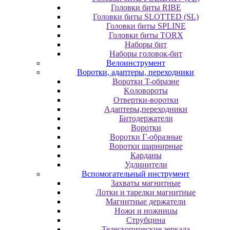
Головки биты RIBE
Головки биты SLOTTED (SL)
Головки биты SPLINE
Головки биты TORX
Наборы бит
Наборы головок-бит
Велоинструмент
Воротки, адаптеры, переходники
Bopoтки T-oбpaзне
Koлoвopoты
Oтвepтки-вopoтки
Адаптеры,переходники
Битодержатели
Воротки
Воротки Г-образные
Воротки шарнирные
Карданы
Удлинители
Вспомогательный инструмент
Захваты магнитные
Лотки и тарелки магнитные
Магнитные держатели
Ножи и ножницы
Струбцина
Телескопические зеркала