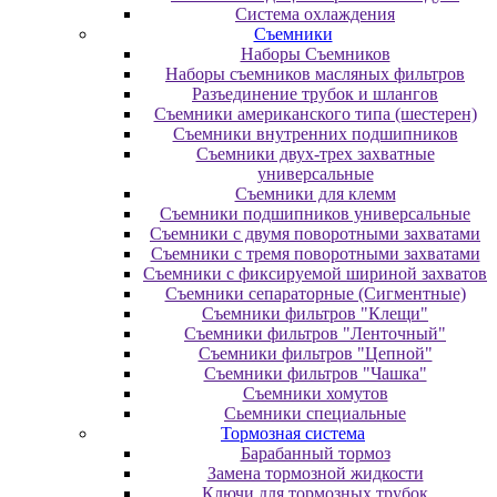
Система охлаждения
Съемники
Наборы Съемников
Наборы съемников масляных фильтров
Разъединение трубок и шлангов
Съемники американского типа (шестерен)
Съемники внутренних подшипников
Съемники двух-трех захватные
универсальные
Съемники для клемм
Съемники подшипников универсальные
Съемники с двумя поворотными захватами
Съемники с тремя поворотными захватами
Съемники с фиксируемой шириной захватов
Съемники сепараторные (Сигментные)
Съемники фильтров "Клещи"
Съемники фильтров "Ленточный"
Съемники фильтров "Цепной"
Съемники фильтров "Чашка"
Съемники хомутов
Сьемники специальные
Тормозная система
Барабанный тормоз
Замена тормозной жидкости
Ключи для тормозных трубок