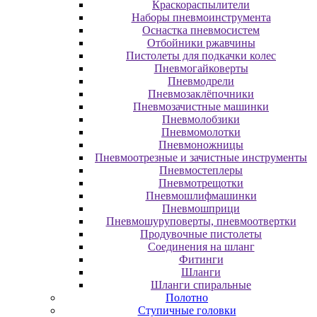
Краскораспылители
Наборы пневмоинструмента
Оснастка пневмосистем
Отбойники ржавчины
Пистолеты для подкачки колес
Пневмогайковерты
Пневмодрели
Пневмозаклёпочники
Пневмозачистные машинки
Пневмолобзики
Пневмомолотки
Пневмоножницы
Пневмоотрезные и зачистные инструменты
Пневмостеплеры
Пневмотрещотки
Пневмошлифмашинки
Пневмошприци
Пневмошуруповерты, пневмоотвертки
Продувочные пистолеты
Соединения на шланг
Фитинги
Шланги
Шланги спиральные
Полотно
Ступичные головки