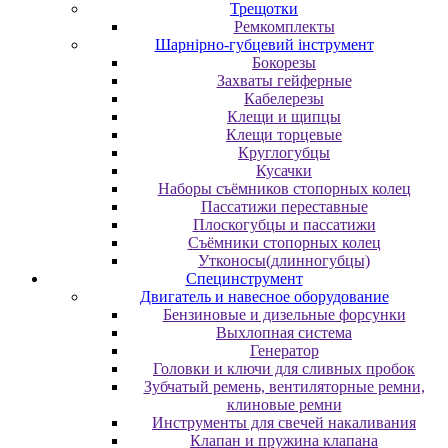
Трещотки
Ремкомплекты
Шарнірно-губцевий інструмент
Бокорезы
Захваты гейферные
Кабелерезы
Клещи и щипцы
Клещи торцевые
Круглогубцы
Кусачки
Наборы съёмников стопорных колец
Пассатижи переставные
Плоскогубцы и пассатижи
Съёмники стопорных колец
Утконосы(длинногубцы)
Специнструмент
Двигатель и навесное оборудование
Бензиновые и дизельные форсунки
Выхлопная система
Генератор
Головки и ключи для сливных пробок
Зубчатый ремень, вентиляторные ремни,
клиновые ремни
Инструменты для свечей накаливания
Клапан и пружина клапана