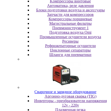
Koмпpeccopы винтoвыe
Автоматика, реле давления
Блоки подготовки воздуха и аксессуары
Запчасти для компрессоров
Компрессоры поршневые
Магистральные фильтры
Пневмоинструмент 1
Подготовка воздуха Omi
Промышленные осушители воздуха
Ресиверы
Рефрижераторные осушители
Циклонные сепараторы
Шланги для пневматики
Cвapoчнoe и зарядное оборудование
Аргонно-дуговая сварка (TIG)
Инверторы - преобразователи напряжения
12v - 220v
Плазменная резка