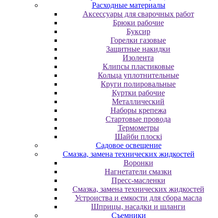
Расходные материалы
Аксессуары для сварочных работ
Брюки рабочие
Буксир
Горелки газовые
Защитные накидки
Изолента
Клипсы пластиковые
Кольца уплотнительные
Круги полировальные
Куртки рабочие
Металлический
Наборы крепежа
Стартовые провода
Термометры
Шайби плоскі
Садовое освещение
Смазка, замена технических жидкостей
Воронки
Нагнетатели смазки
Пресс-масленки
Смазка, замена технических жидкостей
Устроиства и емкости для сбора масла
Шприцы, насадки и шланги
Съемники