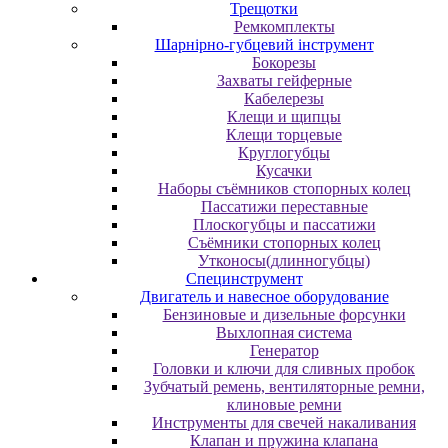
Трещотки
Ремкомплекты
Шарнірно-губцевий інструмент
Бокорезы
Захваты гейферные
Кабелерезы
Клещи и щипцы
Клещи торцевые
Круглогубцы
Кусачки
Наборы съёмников стопорных колец
Пассатижи переставные
Плоскогубцы и пассатижи
Съёмники стопорных колец
Утконосы(длинногубцы)
Специнструмент
Двигатель и навесное оборудование
Бензиновые и дизельные форсунки
Выхлопная система
Генератор
Головки и ключи для сливных пробок
Зубчатый ремень, вентиляторные ремни,
клиновые ремни
Инструменты для свечей накаливания
Клапан и пружина клапана