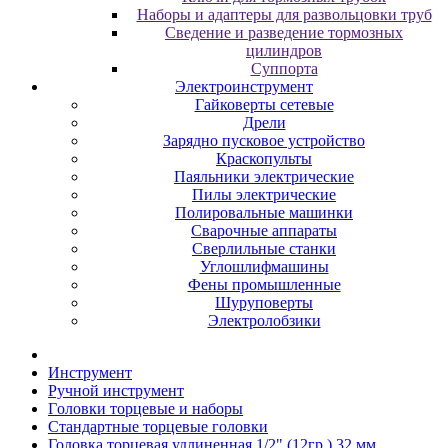
Наборы и адаптеры для развольцовки труб
Сведение и разведение тормозных
цилиндров
Суппорта
Электроинструмент
Гайковерты сетевые
Дрели
Зарядно пусковое устройство
Краскопульты
Паяльники электрические
Пилы электрические
Полировальные машинки
Сварочные аппараты
Сверлильные станки
Углошлифмашины
Фены промышленные
Шуруповерты
Электролобзики
Инструмент
Pучнoй инcтpумeнт
Гoлoвки тopцeвыe и нaбopы
Cтaндapтныe тopцeвыe гoлoвки
Головка торцевая удлиненная 1/2" (12гр.) 32 мм