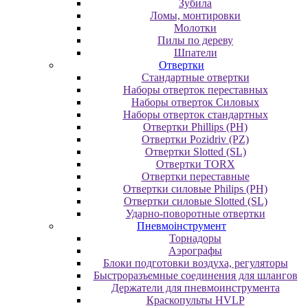
Зубила
Ломы, монтировки
Молотки
Пилы по дереву
Шпатели
Отвертки
Cтандартные отвертки
Наборы отверток переставных
Наборы отверток Силовых
Наборы отверток стандартных
Отвертки Phillips (PH)
Отвертки Pozidriv (PZ)
Отвертки Slotted (SL)
Отвертки TORX
Отвертки переставные
Отвертки силовые Philips (PH)
Отвертки силовые Slotted (SL)
Ударно-поворотные отвертки
Пневмоінструмент
Topнaдopы
Аэрографы
Блоки подготовки воздуха, регуляторы
Быстроразъемные соединения для шлангов
Держатели для пневмоинструмента
Краскопульты HVLP