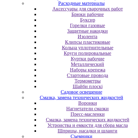
Расходные материалы
Аксессуары для сварочных работ
Брюки рабочие
Буксир
Горелки газовые
Защитные накидки
Изолента
Клипсы пластиковые
Кольца уплотнительные
Круги полировальные
Куртки рабочие
Металлический
Наборы крепежа
Стартовые провода
Термометры
Шайби плоскі
Садовое освещение
Смазка, замена технических жидкостей
Воронки
Нагнетатели смазки
Пресс-масленки
Смазка, замена технических жидкостей
Устроиства и емкости для сбора масла
Шприцы, насадки и шланги
Съемники