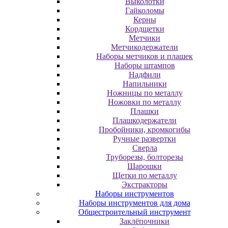
Выколотки
Гайколомы
Керны
Кордщетки
Метчики
Метчикодержатели
Наборы метчиков и плашек
Наборы штампов
Надфили
Напильники
Ножницы по металлу
Ножовки по металлу
Плашки
Плашкодержатели
Пробойники, кромкогибы
Ручные развертки
Сверла
Труборезы, болторезы
Шарошки
Щетки по металлу
Экcтpaктopы
Наборы инструментов
Наборы инструментов для дома
Общестроительный инструмент
Заклёпочники