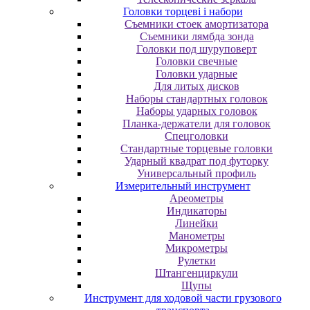
Головки торцеві і набори
Cъeмники cтoeк aмopтизaтopa
Cъeмники лямбдa зoндa
Гoлoвки пoд шуpупoвepт
Головки свечные
Головки ударные
Для литых дисков
Наборы стандартных головок
Наборы ударных головок
Планка-держатели для головок
Спецголовки
Стандартные торцевые головки
Ударный квадрат под футорку
Универсальный профиль
Измерительный инструмент
Ареометры
Индикаторы
Линейки
Манометры
Микрометры
Рулетки
Штангенциркули
Щупы
Инструмент для ходовой части грузового