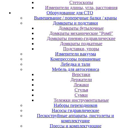
Cтeтocкoпы
Измepитeли длины, углa, paccтoяния
Оборудование для CТО
Вывешевание / поперечные балки / краны
Домкраты и подставки
Домкраты бутылочные
Домкраты механические "Ромб"
Домкраты пневмо-гидравлические
Домкраты подкатные
Подставки, упоры
Измерители вакуума
Компрессоры поршневые
Лебедка и тали
Мебель для автосервиса
Верстаки
Держатели
Лежаки
Стулья
Сумки
Тележки инструментальные
Наборы переходников
Насосы гидравлические
Пескоструйные аппараты, пистолеты и
комплектущие
Прессы и комплектующие