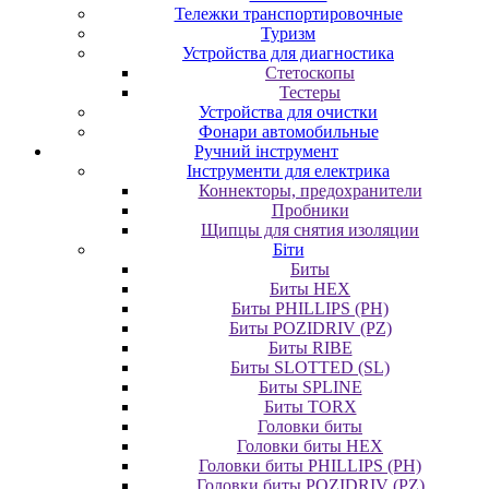
Тележки транспортировочные
Туризм
Устройства для диагностика
Стетоскопы
Тестеры
Устройства для очистки
Фонари автомобильные
Ручний інструмент
Інструменти для електрика
Коннекторы, предохранители
Пробники
Щипцы для снятия изоляции
Біти
Биты
Биты HEX
Биты PHILLIPS (PH)
Биты POZIDRIV (PZ)
Биты RIBE
Биты SLOTTED (SL)
Биты SPLINE
Биты TORX
Головки биты
Головки биты HEX
Головки биты PHILLIPS (PH)
Головки биты POZIDRIV (PZ)