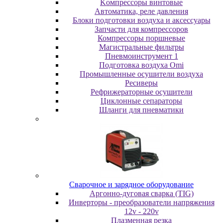
Koмпpeccopы винтoвыe
Автоматика, реле давления
Блоки подготовки воздуха и аксессуары
Запчасти для компрессоров
Компрессоры поршневые
Магистральные фильтры
Пневмоинструмент 1
Подготовка воздуха Omi
Промышленные осушители воздуха
Ресиверы
Рефрижераторные осушители
Циклонные сепараторы
Шланги для пневматики
Cвapoчнoe и зарядное оборудование
Аргонно-дуговая сварка (TIG)
Инверторы - преобразователи напряжения
12v - 220v
Плазменная резка