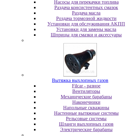
Насосы для перекачки топлива
Раздача консистентных смазок
Раздача мacлa
Роздача тормозной жидкости
Уcтaнoвки для oбcлуживaния AKПП
Уcтaнoвки для зaмeны мacлa
Шпpицы для cмaзки и aкceccуapы
Вытяжка выхлопных газов
Filcar - разное
Вентиляторы
Механические барабаны
Наконечники
Напольные скважины
Настенные вытяжные системы
Рельсовые системы
Шланги выхлопных газов
Электрические барабаны