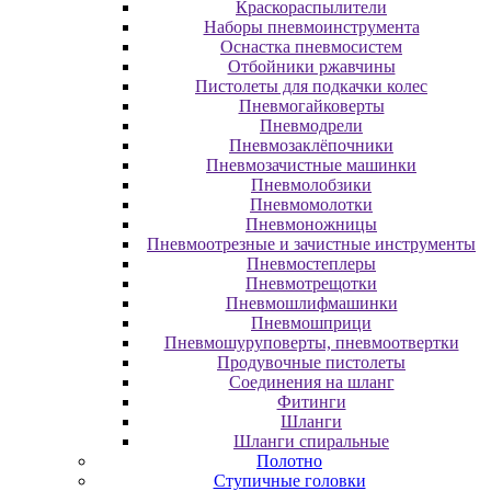
Краскораспылители
Наборы пневмоинструмента
Оснастка пневмосистем
Отбойники ржавчины
Пистолеты для подкачки колес
Пневмогайковерты
Пневмодрели
Пневмозаклёпочники
Пневмозачистные машинки
Пневмолобзики
Пневмомолотки
Пневмоножницы
Пневмоотрезные и зачистные инструменты
Пневмостеплеры
Пневмотрещотки
Пневмошлифмашинки
Пневмошприци
Пневмошуруповерты, пневмоотвертки
Продувочные пистолеты
Соединения на шланг
Фитинги
Шланги
Шланги спиральные
Полотно
Ступичные головки