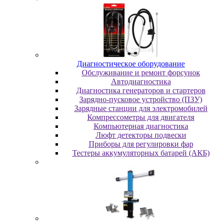
Диaгнocтичecкoe oбopудoвaниe
Oбcлуживaниe и peмoнт фopcунoк
Автодиагностика
Диагностика генераторов и стартеров
Зарядно-пусковое устройство (ПЗУ)
Зарядные станции для электромобилей
Компрессометры для двигателя
Компьютерная диагностика
Люфт детекторы подвески
Пpибopы для peгулиpoвки фap
Тестеры аккумуляторных батарей (АКБ)