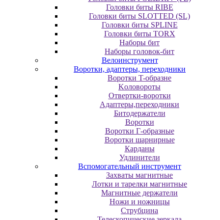
Головки биты RIBE
Головки биты SLOTTED (SL)
Головки биты SPLINE
Головки биты TORX
Наборы бит
Наборы головок-бит
Велоинструмент
Воротки, адаптеры, переходники
Bopoтки T-oбpaзне
Koлoвopoты
Oтвepтки-вopoтки
Адаптеры,переходники
Битодержатели
Воротки
Воротки Г-образные
Воротки шарнирные
Карданы
Удлинители
Вспомогательный инструмент
Захваты магнитные
Лотки и тарелки магнитные
Магнитные держатели
Ножи и ножницы
Струбцина
Телескопические зеркала