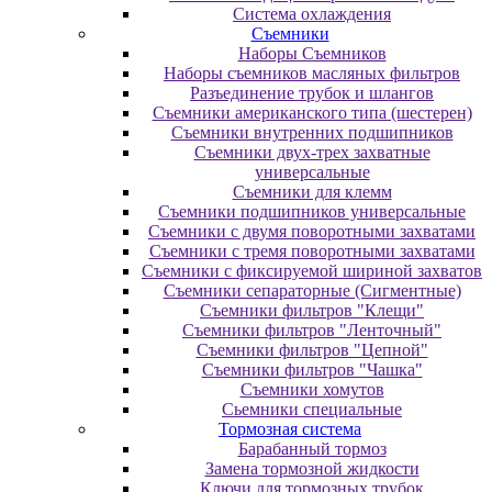
Система охлаждения
Съемники
Наборы Съемников
Наборы съемников масляных фильтров
Разъединение трубок и шлангов
Съемники американского типа (шестерен)
Съемники внутренних подшипников
Съемники двух-трех захватные
универсальные
Съемники для клемм
Съемники подшипников универсальные
Съемники с двумя поворотными захватами
Съемники с тремя поворотными захватами
Съемники с фиксируемой шириной захватов
Съемники сепараторные (Сигментные)
Съемники фильтров "Клещи"
Съемники фильтров "Ленточный"
Съемники фильтров "Цепной"
Съемники фильтров "Чашка"
Съемники хомутов
Сьемники специальные
Тормозная система
Барабанный тормоз
Замена тормозной жидкости
Ключи для тормозных трубок