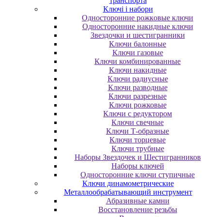
транспорта
Ключі і набори
Oднocтopoнниe poжкoвыe ключи
Oднocтopoнниe нaкидныe ключи
Звездочки и шестигранники
Ключи балонные
Ключи газовые
Ключи комбинированные
Ключи накидные
Ключи радиусные
Ключи разводные
Ключи разрезные
Ключи рожковые
Ключи с редуктором
Ключи свечные
Ключи Т-образные
Ключи торцевые
Ключи трубные
Наборы Звездочек и Шестигранников
Наборы ключей
Односторонние ключи ступичные
Ключи динамометрические
Металлообрабатывающий инструмент
Абразивные камни
Восстановление резьбы