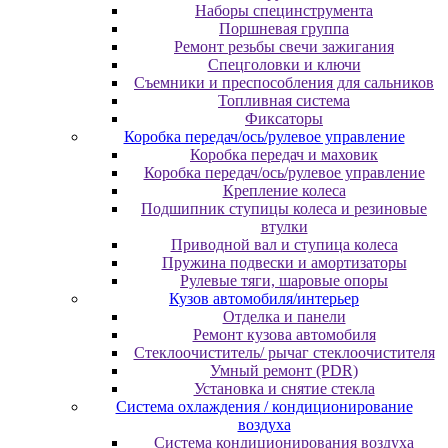
Наборы специнструмента
Поршневая группа
Ремонт резьбы свечи зажигания
Спецголовки и ключи
Съемники и преспособления для сальников
Топливная система
Фиксаторы
Коробка передач/ось/рулевое управление
Коробка передач и маховик
Коробка передач/ось/рулевое управление
Крепление колеса
Подшипник ступицы колеса и резиновые
втулки
Приводной вал и ступица колеса
Пружина подвески и амортизаторы
Рулевые тяги, шаровые опоры
Кузов автомобиля/интерьер
Отделка и панели
Ремонт кузова автомобиля
Стеклоочиститель/ рычаг стеклоочистителя
Умный ремонт (PDR)
Установка и снятие стекла
Система охлаждения / кондиционирование
воздуха
Система кондиционирования воздуха