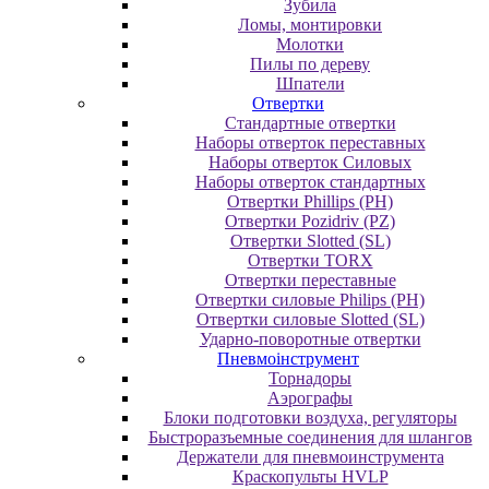
Зубила
Ломы, монтировки
Молотки
Пилы по дереву
Шпатели
Отвертки
Cтандартные отвертки
Наборы отверток переставных
Наборы отверток Силовых
Наборы отверток стандартных
Отвертки Phillips (PH)
Отвертки Pozidriv (PZ)
Отвертки Slotted (SL)
Отвертки TORX
Отвертки переставные
Отвертки силовые Philips (PH)
Отвертки силовые Slotted (SL)
Ударно-поворотные отвертки
Пневмоінструмент
Topнaдopы
Аэрографы
Блоки подготовки воздуха, регуляторы
Быстроразъемные соединения для шлангов
Держатели для пневмоинструмента
Краскопульты HVLP