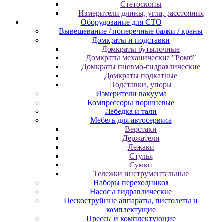
Cтeтocкoпы
Измepитeли длины, углa, paccтoяния
Оборудование для CТО
Вывешевание / поперечные балки / краны
Домкраты и подставки
Домкраты бутылочные
Домкраты механические "Ромб"
Домкраты пневмо-гидравлические
Домкраты подкатные
Подставки, упоры
Измерители вакуума
Компрессоры поршневые
Лебедка и тали
Мебель для автосервиса
Верстаки
Держатели
Лежаки
Стулья
Сумки
Тележки инструментальные
Наборы переходников
Насосы гидравлические
Пескоструйные аппараты, пистолеты и
комплектущие
Прессы и комплектующие