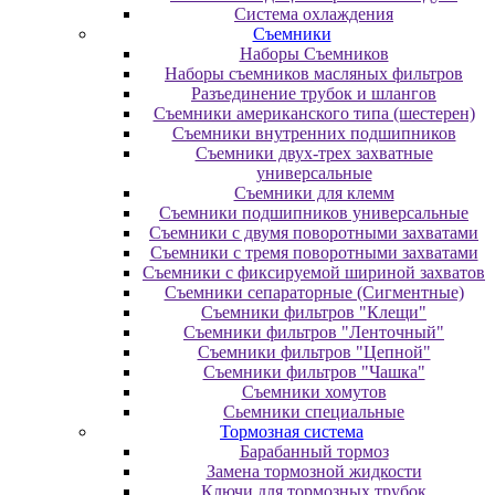
Система охлаждения
Съемники
Наборы Съемников
Наборы съемников масляных фильтров
Разъединение трубок и шлангов
Съемники американского типа (шестерен)
Съемники внутренних подшипников
Съемники двух-трех захватные
универсальные
Съемники для клемм
Съемники подшипников универсальные
Съемники с двумя поворотными захватами
Съемники с тремя поворотными захватами
Съемники с фиксируемой шириной захватов
Съемники сепараторные (Сигментные)
Съемники фильтров "Клещи"
Съемники фильтров "Ленточный"
Съемники фильтров "Цепной"
Съемники фильтров "Чашка"
Съемники хомутов
Сьемники специальные
Тормозная система
Барабанный тормоз
Замена тормозной жидкости
Ключи для тормозных трубок