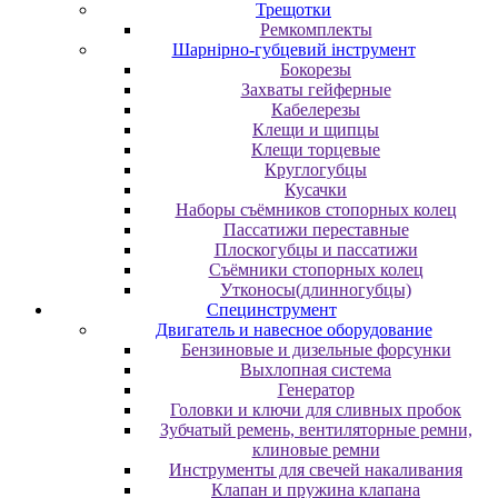
Трещотки
Ремкомплекты
Шарнірно-губцевий інструмент
Бокорезы
Захваты гейферные
Кабелерезы
Клещи и щипцы
Клещи торцевые
Круглогубцы
Кусачки
Наборы съёмников стопорных колец
Пассатижи переставные
Плоскогубцы и пассатижи
Съёмники стопорных колец
Утконосы(длинногубцы)
Специнструмент
Двигатель и навесное оборудование
Бензиновые и дизельные форсунки
Выхлопная система
Генератор
Головки и ключи для сливных пробок
Зубчатый ремень, вентиляторные ремни,
клиновые ремни
Инструменты для свечей накаливания
Клапан и пружина клапана