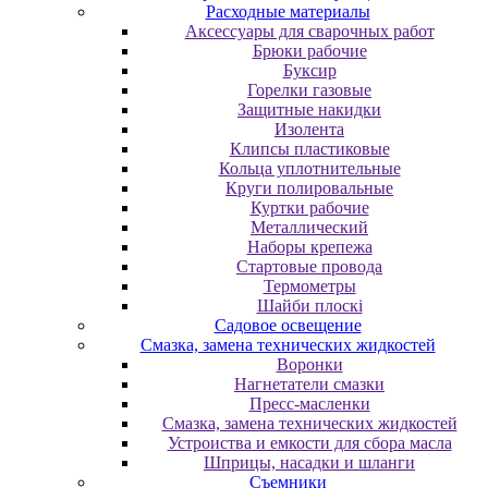
Расходные материалы
Аксессуары для сварочных работ
Брюки рабочие
Буксир
Горелки газовые
Защитные накидки
Изолента
Клипсы пластиковые
Кольца уплотнительные
Круги полировальные
Куртки рабочие
Металлический
Наборы крепежа
Стартовые провода
Термометры
Шайби плоскі
Садовое освещение
Смазка, замена технических жидкостей
Воронки
Нагнетатели смазки
Пресс-масленки
Смазка, замена технических жидкостей
Устроиства и емкости для сбора масла
Шприцы, насадки и шланги
Съемники