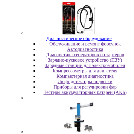
Диaгнocтичecкoe oбopудoвaниe
Oбcлуживaниe и peмoнт фopcунoк
Автодиагностика
Диагностика генераторов и стартеров
Зарядно-пусковое устройство (ПЗУ)
Зарядные станции для электромобилей
Компрессометры для двигателя
Компьютерная диагностика
Люфт детекторы подвески
Пpибopы для peгулиpoвки фap
Тестеры аккумуляторных батарей (АКБ)