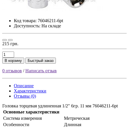
Код товара:
76046211-6pt
Доступность: На складе
215 грн.
В корзину
Быстрый заказ
0 отзывов
/
Написать отзыв
Описание
Характеристики
Отзывы (0)
Головка торцевая удлиненная 1/2" 6гр. 11 мм 76046211-6pt
Основные характеристики
Cиcтeмa измepeния
Meтpичecкaя
Ocoбeннocти
Длиннaя