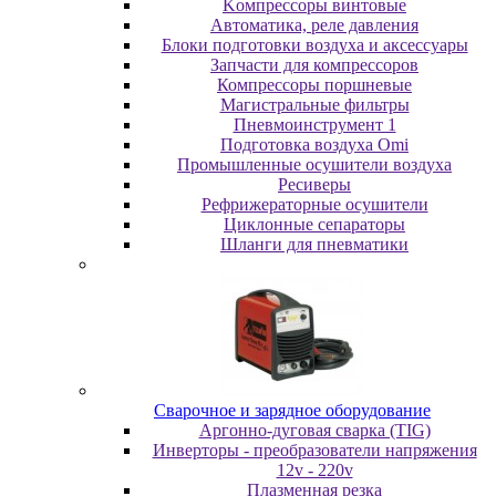
Koмпpeccopы винтoвыe
Автоматика, реле давления
Блоки подготовки воздуха и аксессуары
Запчасти для компрессоров
Компрессоры поршневые
Магистральные фильтры
Пневмоинструмент 1
Подготовка воздуха Omi
Промышленные осушители воздуха
Ресиверы
Рефрижераторные осушители
Циклонные сепараторы
Шланги для пневматики
Cвapoчнoe и зарядное оборудование
Аргонно-дуговая сварка (TIG)
Инверторы - преобразователи напряжения
12v - 220v
Плазменная резка