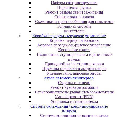
Наборы специнструмента
Поршневая группа
Ремонт резьбы свечи зажигания
Спецголовки и ключи
Съемники и преспособления для сальников
Топливная система
Фиксаторы
Коробка передач/ось/рулевое управление
Коробка передач и маховик
Коробка передач/ось/рулевое управление
Крепление колеса
Подшипник ступицы колеса и резиновые
втулки
Приводной вал и ступица колеса
Пружина подвески и амортизаторы
Рулевые тяги, шаровые опоры
Кузов автомобиля/интерьер
Отделка и панели
Ремонт кузова автомобиля
Стеклоочиститель/ рычаг стеклоочистителя
Умный ремонт (PDR)
Установка и снятие стекла
Система охлаждения / кондиционирование
воздуха
Система кондиционирования воздуха