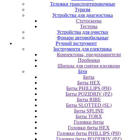
Тележки транспортировочные
Туризм
Устройства для диагностика
Стетоскопы
Тестеры
Устройства для очистки
Фонари автомобильные
Ручний інструмент
Інструменти для електрика
Коннекторы, предохранители
Пробники
Щипцы для снятия изоляции
Біти
Биты
Биты HEX
Биты PHILLIPS (PH)
Биты POZIDRIV (PZ)
Биты RIBE
Биты SLOTTED (SL)
Биты SPLINE
Биты TORX
Головки биты
Головки биты HEX
Головки биты PHILLIPS (PH)
Головки биты POZIDRIV (PZ)