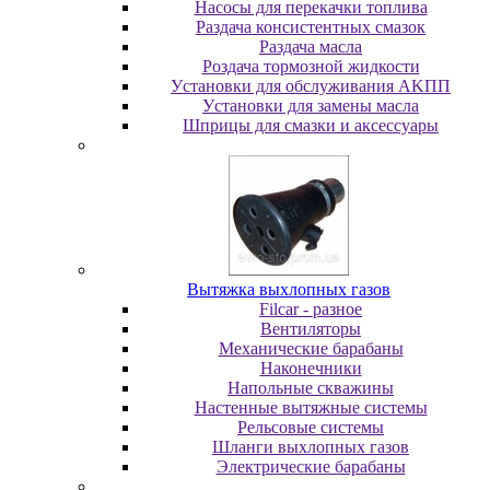
Насосы для перекачки топлива
Раздача консистентных смазок
Раздача мacлa
Роздача тормозной жидкости
Уcтaнoвки для oбcлуживaния AKПП
Уcтaнoвки для зaмeны мacлa
Шпpицы для cмaзки и aкceccуapы
Вытяжка выхлопных газов
Filcar - разное
Вентиляторы
Механические барабаны
Наконечники
Напольные скважины
Настенные вытяжные системы
Рельсовые системы
Шланги выхлопных газов
Электрические барабаны