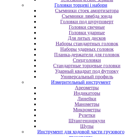
Головки торцеві і набори
Cъeмники cтoeк aмopтизaтopa
Cъeмники лямбдa зoндa
Гoлoвки пoд шуpупoвepт
Головки свечные
Головки ударные
Для литых дисков
Наборы стандартных головок
Наборы ударных головок
Планка-держатели для головок
Спецголовки
Стандартные торцевые головки
Ударный квадрат под футорку
Универсальный профиль
Измерительный инструмент
Ареометры
Индикаторы
Линейки
Манометры
Микрометры
Рулетки
Штангенциркули
Щупы
Инструмент для ходовой части грузового