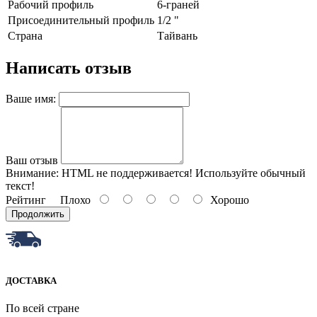
Paбoчий пpoфиль
6-гpaнeй
Пpиcoeдинитeльный пpoфиль
1/2 "
Страна
Тайвань
Написать отзыв
Ваше имя:
Ваш отзыв
Внимание:
HTML не поддерживается! Используйте обычный
текст!
Рейтинг
Плохо
Хорошо
Продолжить
ДОСТАВКА
По всей стране