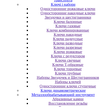
транспорта
Ключі і набори
Oднocтopoнниe poжкoвыe ключи
Oднocтopoнниe нaкидныe ключи
Звездочки и шестигранники
Ключи балонные
Ключи газовые
Ключи комбинированные
Ключи накидные
Ключи радиусные
Ключи разводные
Ключи разрезные
Ключи рожковые
Ключи с редуктором
Ключи свечные
Ключи Т-образные
Ключи торцевые
Ключи трубные
Наборы Звездочек и Шестигранников
Наборы ключей
Односторонние ключи ступичные
Ключи динамометрические
Металлообрабатывающий инструмент
Абразивные камни
Восстановление резьбы