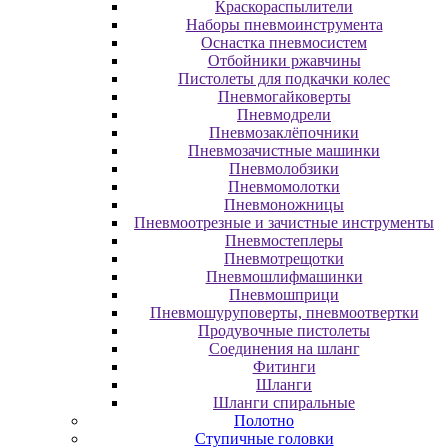
Краскораспылители
Наборы пневмоинструмента
Оснастка пневмосистем
Отбойники ржавчины
Пистолеты для подкачки колес
Пневмогайковерты
Пневмодрели
Пневмозаклёпочники
Пневмозачистные машинки
Пневмолобзики
Пневмомолотки
Пневмоножницы
Пневмоотрезные и зачистные инструменты
Пневмостеплеры
Пневмотрещотки
Пневмошлифмашинки
Пневмошприци
Пневмошуруповерты, пневмоотвертки
Продувочные пистолеты
Соединения на шланг
Фитинги
Шланги
Шланги спиральные
Полотно
Ступичные головки