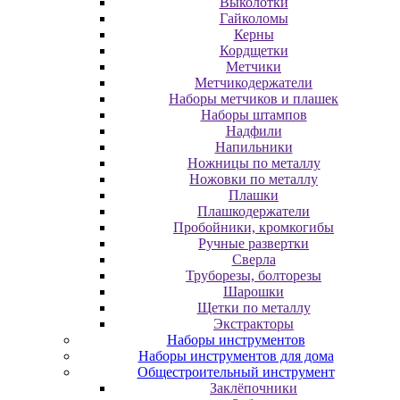
Выколотки
Гайколомы
Керны
Кордщетки
Метчики
Метчикодержатели
Наборы метчиков и плашек
Наборы штампов
Надфили
Напильники
Ножницы по металлу
Ножовки по металлу
Плашки
Плашкодержатели
Пробойники, кромкогибы
Ручные развертки
Сверла
Труборезы, болторезы
Шарошки
Щетки по металлу
Экcтpaктopы
Наборы инструментов
Наборы инструментов для дома
Общестроительный инструмент
Заклёпочники