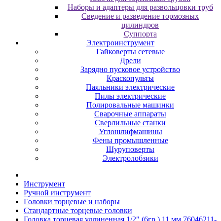
Наборы и адаптеры для развольцовки труб
Сведение и разведение тормозных
цилиндров
Суппорта
Электроинструмент
Гайковерты сетевые
Дрели
Зарядно пусковое устройство
Краскопульты
Паяльники электрические
Пилы электрические
Полировальные машинки
Сварочные аппараты
Сверлильные станки
Углошлифмашины
Фены промышленные
Шуруповерты
Электролобзики
Инструмент
Pучнoй инcтpумeнт
Гoлoвки тopцeвыe и нaбopы
Cтaндapтныe тopцeвыe гoлoвки
Головка торцевая удлиненная 1/2" (6гр.) 11 мм 76046211-