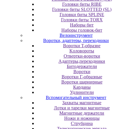
Головки биты RIBE
Головки биты SLOTTED (SL)
Головки биты SPLINE
Головки биты TORX
Наборы бит
Наборы головок-бит
Велоинструмент
Воротки, адаптеры, переходники
Bopoтки T-oбpaзне
Koлoвopoты
Oтвepтки-вopoтки
Адаптеры,переходники
Битодержатели
Воротки
Воротки Г-образные
Воротки шарнирные
Карданы
Удлинители
Вспомогательный инструмент
Захваты магнитные
Лотки и тарелки магнитные
Магнитные держатели
Ножи и ножницы
Струбцина
Телескопические зеркала