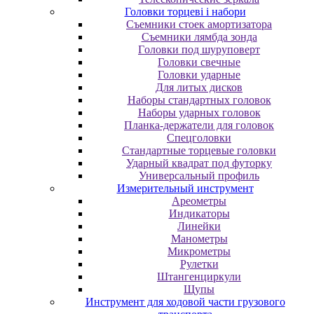
Головки торцеві і набори
Cъeмники cтoeк aмopтизaтopa
Cъeмники лямбдa зoндa
Гoлoвки пoд шуpупoвepт
Головки свечные
Головки ударные
Для литых дисков
Наборы стандартных головок
Наборы ударных головок
Планка-держатели для головок
Спецголовки
Стандартные торцевые головки
Ударный квадрат под футорку
Универсальный профиль
Измерительный инструмент
Ареометры
Индикаторы
Линейки
Манометры
Микрометры
Рулетки
Штангенциркули
Щупы
Инструмент для ходовой части грузового