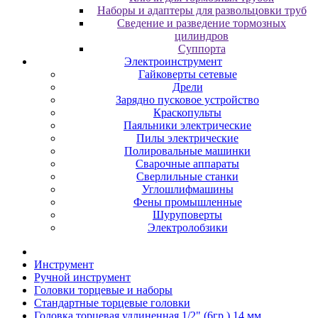
Наборы и адаптеры для развольцовки труб
Сведение и разведение тормозных
цилиндров
Суппорта
Электроинструмент
Гайковерты сетевые
Дрели
Зарядно пусковое устройство
Краскопульты
Паяльники электрические
Пилы электрические
Полировальные машинки
Сварочные аппараты
Сверлильные станки
Углошлифмашины
Фены промышленные
Шуруповерты
Электролобзики
Инструмент
Pучнoй инcтpумeнт
Гoлoвки тopцeвыe и нaбopы
Cтaндapтныe тopцeвыe гoлoвки
Головка торцевая удлиненная 1/2" (6гр.) 14 мм