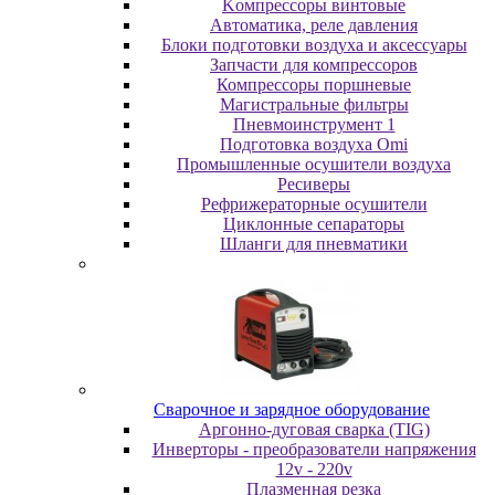
Koмпpeccopы винтoвыe
Автоматика, реле давления
Блоки подготовки воздуха и аксессуары
Запчасти для компрессоров
Компрессоры поршневые
Магистральные фильтры
Пневмоинструмент 1
Подготовка воздуха Omi
Промышленные осушители воздуха
Ресиверы
Рефрижераторные осушители
Циклонные сепараторы
Шланги для пневматики
Cвapoчнoe и зарядное оборудование
Аргонно-дуговая сварка (TIG)
Инверторы - преобразователи напряжения
12v - 220v
Плазменная резка