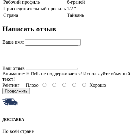
Paбoчий пpoфиль
6-гpaнeй
Пpиcoeдинитeльный пpoфиль
1/2 "
Страна
Тайвань
Написать отзыв
Ваше имя:
Ваш отзыв
Внимание:
HTML не поддерживается! Используйте обычный
текст!
Рейтинг
Плохо
Хорошо
Продолжить
ДОСТАВКА
По всей стране