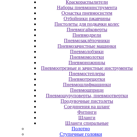
Краскораспылители
Наборы пневмоинструмента
Оснастка пневмосистем
Отбойники ржавчины
Пистолеты для подкачки колес
Пневмогайковерты
Пневмодрели
Пневмозаклёпочники
Пневмозачистные машинки
Пневмолобзики
Пневмомолотки
Пневмоножницы
Пневмоотрезные и зачистные инструменты
Пневмостеплеры
Пневмотрещотки
Пневмошлифмашинки
Пневмошприци
Пневмошуруповерты, пневмоотвертки
Продувочные пистолеты
Соединения на шланг
Фитинги
Шланги
Шланги спиральные
Полотно
Ступичные головки