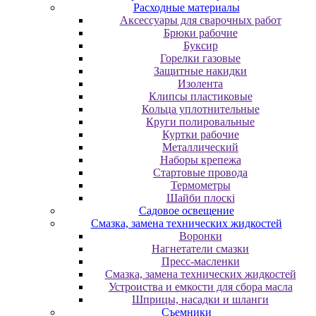
Расходные материалы
Аксессуары для сварочных работ
Брюки рабочие
Буксир
Горелки газовые
Защитные накидки
Изолента
Клипсы пластиковые
Кольца уплотнительные
Круги полировальные
Куртки рабочие
Металлический
Наборы крепежа
Стартовые провода
Термометры
Шайби плоскі
Садовое освещение
Смазка, замена технических жидкостей
Воронки
Нагнетатели смазки
Пресс-масленки
Смазка, замена технических жидкостей
Устроиства и емкости для сбора масла
Шприцы, насадки и шланги
Съемники