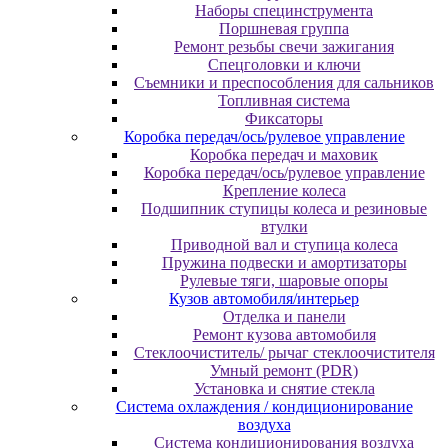
Наборы специнструмента
Поршневая группа
Ремонт резьбы свечи зажигания
Спецголовки и ключи
Съемники и преспособления для сальников
Топливная система
Фиксаторы
Коробка передач/ось/рулевое управление
Коробка передач и маховик
Коробка передач/ось/рулевое управление
Крепление колеса
Подшипник ступицы колеса и резиновые
втулки
Приводной вал и ступица колеса
Пружина подвески и амортизаторы
Рулевые тяги, шаровые опоры
Кузов автомобиля/интерьер
Отделка и панели
Ремонт кузова автомобиля
Стеклоочиститель/ рычаг стеклоочистителя
Умный ремонт (PDR)
Установка и снятие стекла
Система охлаждения / кондиционирование
воздуха
Система кондиционирования воздуха