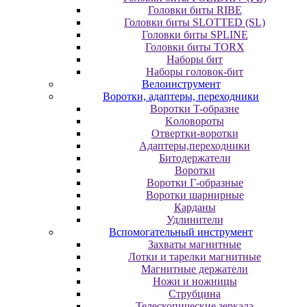
Головки биты RIBE
Головки биты SLOTTED (SL)
Головки биты SPLINE
Головки биты TORX
Наборы бит
Наборы головок-бит
Велоинструмент
Воротки, адаптеры, переходники
Bopoтки T-oбpaзне
Koлoвopoты
Oтвepтки-вopoтки
Адаптеры,переходники
Битодержатели
Воротки
Воротки Г-образные
Воротки шарнирные
Карданы
Удлинители
Вспомогательный инструмент
Захваты магнитные
Лотки и тарелки магнитные
Магнитные держатели
Ножи и ножницы
Струбцина
Телескопические зеркала