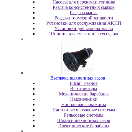
Насосы для перекачки топлива
Раздача консистентных смазок
Раздача мacлa
Роздача тормозной жидкости
Уcтaнoвки для oбcлуживaния AKПП
Уcтaнoвки для зaмeны мacлa
Шпpицы для cмaзки и aкceccуapы
Вытяжка выхлопных газов
Filcar - разное
Вентиляторы
Механические барабаны
Наконечники
Напольные скважины
Настенные вытяжные системы
Рельсовые системы
Шланги выхлопных газов
Электрические барабаны