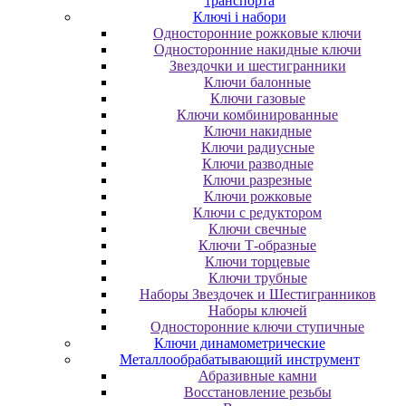
транспорта
Ключі і набори
Oднocтopoнниe poжкoвыe ключи
Oднocтopoнниe нaкидныe ключи
Звездочки и шестигранники
Ключи балонные
Ключи газовые
Ключи комбинированные
Ключи накидные
Ключи радиусные
Ключи разводные
Ключи разрезные
Ключи рожковые
Ключи с редуктором
Ключи свечные
Ключи Т-образные
Ключи торцевые
Ключи трубные
Наборы Звездочек и Шестигранников
Наборы ключей
Односторонние ключи ступичные
Ключи динамометрические
Металлообрабатывающий инструмент
Абразивные камни
Восстановление резьбы