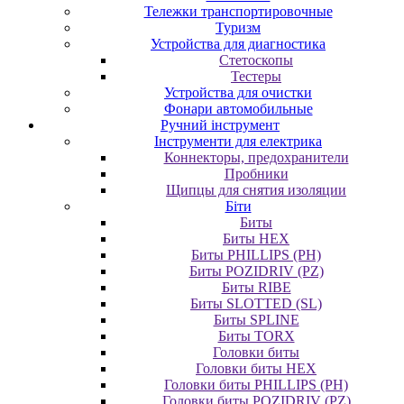
Тележки транспортировочные
Туризм
Устройства для диагностика
Стетоскопы
Тестеры
Устройства для очистки
Фонари автомобильные
Ручний інструмент
Інструменти для електрика
Коннекторы, предохранители
Пробники
Щипцы для снятия изоляции
Біти
Биты
Биты HEX
Биты PHILLIPS (PH)
Биты POZIDRIV (PZ)
Биты RIBE
Биты SLOTTED (SL)
Биты SPLINE
Биты TORX
Головки биты
Головки биты HEX
Головки биты PHILLIPS (PH)
Головки биты POZIDRIV (PZ)