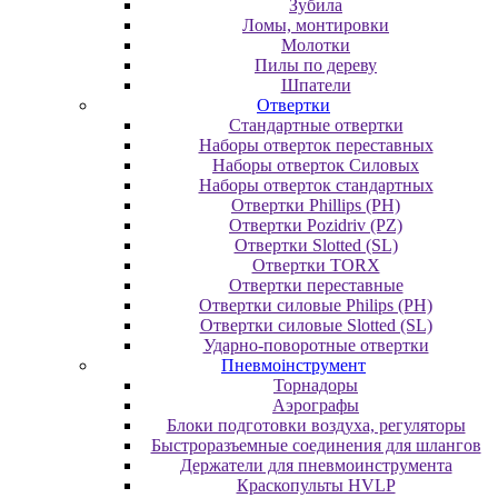
Зубила
Ломы, монтировки
Молотки
Пилы по дереву
Шпатели
Отвертки
Cтандартные отвертки
Наборы отверток переставных
Наборы отверток Силовых
Наборы отверток стандартных
Отвертки Phillips (PH)
Отвертки Pozidriv (PZ)
Отвертки Slotted (SL)
Отвертки TORX
Отвертки переставные
Отвертки силовые Philips (PH)
Отвертки силовые Slotted (SL)
Ударно-поворотные отвертки
Пневмоінструмент
Topнaдopы
Аэрографы
Блоки подготовки воздуха, регуляторы
Быстроразъемные соединения для шлангов
Держатели для пневмоинструмента
Краскопульты HVLP