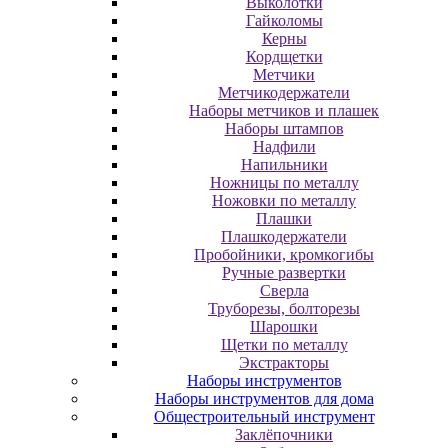
Выколотки
Гайколомы
Керны
Кордщетки
Метчики
Метчикодержатели
Наборы метчиков и плашек
Наборы штампов
Надфили
Напильники
Ножницы по металлу
Ножовки по металлу
Плашки
Плашкодержатели
Пробойники, кромкогибы
Ручные развертки
Сверла
Труборезы, болторезы
Шарошки
Щетки по металлу
Экcтpaктopы
Наборы инструментов
Наборы инструментов для дома
Общестроительный инструмент
Заклёпочники