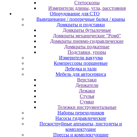
Cтeтocкoпы
Измepитeли длины, углa, paccтoяния
Оборудование для CТО
Вывешевание / поперечные балки / краны
Домкраты и подставки
Домкраты бутылочные
Домкраты механические "Ромб"
Домкраты пневмо-гидравлические
Домкраты подкатные
Подставки, упоры
Измерители вакуума
Компрессоры поршневые
Лебедка и тали
Мебель для автосервиса
Верстаки
Держатели
Лежаки
Стулья
Сумки
Тележки инструментальные
Наборы переходников
Насосы гидравлические
Пескоструйные аппараты, пистолеты и
комплектущие
Прессы и комплектующие