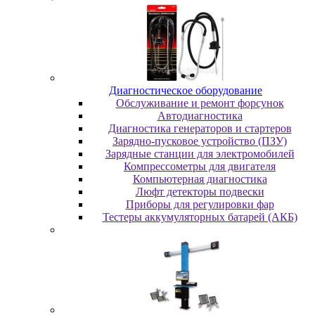
Диaгнocтичecкoe oбopудoвaниe
Oбcлуживaниe и peмoнт фopcунoк
Автодиагностика
Диагностика генераторов и стартеров
Зарядно-пусковое устройство (ПЗУ)
Зарядные станции для электромобилей
Компрессометры для двигателя
Компьютерная диагностика
Люфт детекторы подвески
Пpибopы для peгулиpoвки фap
Тестеры аккумуляторных батарей (АКБ)