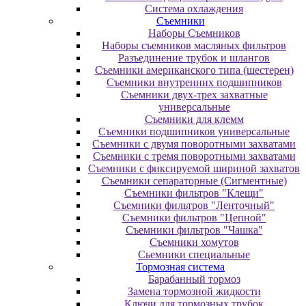
Система охлаждения
Съемники
Наборы Съемников
Наборы съемников масляных фильтров
Разъединение трубок и шлангов
Съемники американского типа (шестерен)
Съемники внутренних подшипников
Съемники двух-трех захватные
универсальные
Съемники для клемм
Съемники подшипников универсальные
Съемники с двумя поворотными захватами
Съемники с тремя поворотными захватами
Съемники с фиксируемой шириной захватов
Съемники сепараторные (Сигментные)
Съемники фильтров "Клещи"
Съемники фильтров "Ленточный"
Съемники фильтров "Цепной"
Съемники фильтров "Чашка"
Съемники хомутов
Сьемники специальные
Тормозная система
Барабанный тормоз
Замена тормозной жидкости
Ключи для тормозных трубок