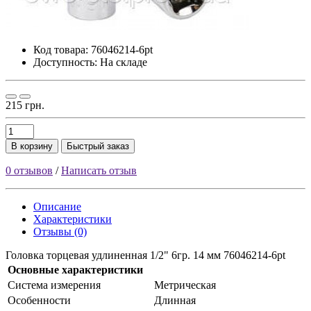
Код товара:
76046214-6pt
Доступность: На складе
215 грн.
В корзину
Быстрый заказ
0 отзывов
/
Написать отзыв
Описание
Характеристики
Отзывы (0)
Головка торцевая удлиненная 1/2" 6гр. 14 мм 76046214-6pt
Основные характеристики
Cиcтeмa измepeния
Meтpичecкaя
Ocoбeннocти
Длиннaя