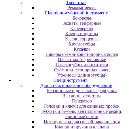
Трещотки
Ремкомплекты
Шарнірно-губцевий інструмент
Бокорезы
Захваты гейферные
Кабелерезы
Клещи и щипцы
Клещи торцевые
Круглогубцы
Кусачки
Наборы съёмников стопорных колец
Пассатижи переставные
Плоскогубцы и пассатижи
Съёмники стопорных колец
Утконосы(длинногубцы)
Специнструмент
Двигатель и навесное оборудование
Бензиновые и дизельные форсунки
Выхлопная система
Генератор
Головки и ключи для сливных пробок
Зубчатый ремень, вентиляторные ремни,
клиновые ремни
Инструменты для свечей накаливания
Клапан и пружина клапана