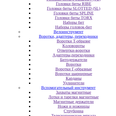
Головки биты RIBE
Головки биты SLOTTED (SL)
Головки биты SPLINE
Головки биты TORX
Наборы бит
Наборы головок-бит
Велоинструмент
Воротки, адаптеры, переходники
Bopoтки T-oбpaзне
Koлoвopoты
Oтвepтки-вopoтки
Адаптеры,переходники
Битодержатели
Воротки
Воротки Г-образные
Воротки шарнирные
Карданы
Удлинители
Вспомогательный инструмент
Захваты магнитные
Лотки и тарелки магнитные
Магнитные держатели
Ножи и ножницы
Струбцина
Телескопические зеркала