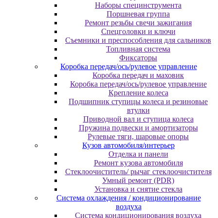
Наборы специнструмента
Поршневая группа
Ремонт резьбы свечи зажигания
Спецголовки и ключи
Съемники и преспособления для сальников
Топливная система
Фиксаторы
Коробка передач/ось/рулевое управление
Коробка передач и маховик
Коробка передач/ось/рулевое управление
Крепление колеса
Подшипник ступицы колеса и резиновые
втулки
Приводной вал и ступица колеса
Пружина подвески и амортизаторы
Рулевые тяги, шаровые опоры
Кузов автомобиля/интерьер
Отделка и панели
Ремонт кузова автомобиля
Стеклоочиститель/ рычаг стеклоочистителя
Умный ремонт (PDR)
Установка и снятие стекла
Система охлаждения / кондиционирование
воздуха
Система кондиционирования воздуха