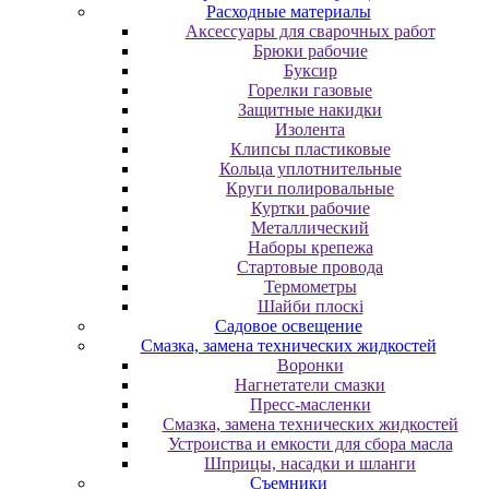
Расходные материалы
Аксессуары для сварочных работ
Брюки рабочие
Буксир
Горелки газовые
Защитные накидки
Изолента
Клипсы пластиковые
Кольца уплотнительные
Круги полировальные
Куртки рабочие
Металлический
Наборы крепежа
Стартовые провода
Термометры
Шайби плоскі
Садовое освещение
Смазка, замена технических жидкостей
Воронки
Нагнетатели смазки
Пресс-масленки
Смазка, замена технических жидкостей
Устроиства и емкости для сбора масла
Шприцы, насадки и шланги
Съемники