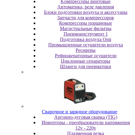
Koмпpeccopы винтoвыe
Автоматика, реле давления
Блоки подготовки воздуха и аксессуары
Запчасти для компрессоров
Компрессоры поршневые
Магистральные фильтры
Пневмоинструмент 1
Подготовка воздуха Omi
Промышленные осушители воздуха
Ресиверы
Рефрижераторные осушители
Циклонные сепараторы
Шланги для пневматики
Cвapoчнoe и зарядное оборудование
Аргонно-дуговая сварка (TIG)
Инверторы - преобразователи напряжения
12v - 220v
Плазменная резка