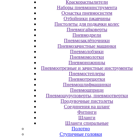
Краскораспылители
Наборы пневмоинструмента
Оснастка пневмосистем
Отбойники ржавчины
Пистолеты для подкачки колес
Пневмогайковерты
Пневмодрели
Пневмозаклёпочники
Пневмозачистные машинки
Пневмолобзики
Пневмомолотки
Пневмоножницы
Пневмоотрезные и зачистные инструменты
Пневмостеплеры
Пневмотрещотки
Пневмошлифмашинки
Пневмошприци
Пневмошуруповерты, пневмоотвертки
Продувочные пистолеты
Соединения на шланг
Фитинги
Шланги
Шланги спиральные
Полотно
Ступичные головки