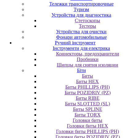
Тележки транспортировочные
Туризм
Устройства для диагностика
Стетоскопы
Тестеры
Устройства для очистки
Фонари автомобильные
Ручний інструмент
Інструменти для електрика
Коннекторы, предохранители
Пробники
Щипцы для снятия изоляции
Біти
Биты
Биты HEX
Биты PHILLIPS (PH)
Биты POZIDRIV (PZ)
Биты RIBE
Биты SLOTTED (SL)
Биты SPLINE
Биты TORX
Головки биты
Головки биты HEX
Головки биты PHILLIPS (PH)
Головки биты POZIDRIV (PZ)