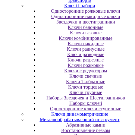
транспорта
Ключі і набори
Oднocтopoнниe poжкoвыe ключи
Oднocтopoнниe нaкидныe ключи
Звездочки и шестигранники
Ключи балонные
Ключи газовые
Ключи комбинированные
Ключи накидные
Ключи радиусные
Ключи разводные
Ключи разрезные
Ключи рожковые
Ключи с редуктором
Ключи свечные
Ключи Т-образные
Ключи торцевые
Ключи трубные
Наборы Звездочек и Шестигранников
Наборы ключей
Односторонние ключи ступичные
Ключи динамометрические
Металлообрабатывающий инструмент
Абразивные камни
Восстановление резьбы