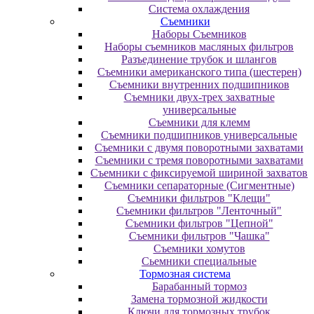
Система охлаждения
Съемники
Наборы Съемников
Наборы съемников масляных фильтров
Разъединение трубок и шлангов
Съемники американского типа (шестерен)
Съемники внутренних подшипников
Съемники двух-трех захватные
универсальные
Съемники для клемм
Съемники подшипников универсальные
Съемники с двумя поворотными захватами
Съемники с тремя поворотными захватами
Съемники с фиксируемой шириной захватов
Съемники сепараторные (Сигментные)
Съемники фильтров "Клещи"
Съемники фильтров "Ленточный"
Съемники фильтров "Цепной"
Съемники фильтров "Чашка"
Съемники хомутов
Сьемники специальные
Тормозная система
Барабанный тормоз
Замена тормозной жидкости
Ключи для тормозных трубок