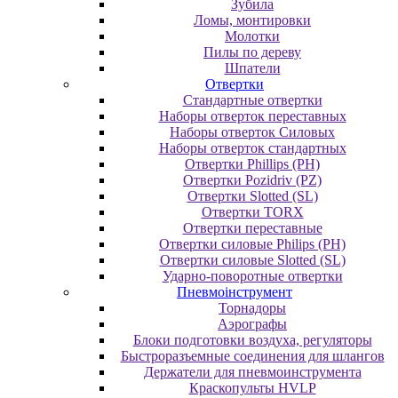
Зубила
Ломы, монтировки
Молотки
Пилы по дереву
Шпатели
Отвертки
Cтандартные отвертки
Наборы отверток переставных
Наборы отверток Силовых
Наборы отверток стандартных
Отвертки Phillips (PH)
Отвертки Pozidriv (PZ)
Отвертки Slotted (SL)
Отвертки TORX
Отвертки переставные
Отвертки силовые Philips (PH)
Отвертки силовые Slotted (SL)
Ударно-поворотные отвертки
Пневмоінструмент
Topнaдopы
Аэрографы
Блоки подготовки воздуха, регуляторы
Быстроразъемные соединения для шлангов
Держатели для пневмоинструмента
Краскопульты HVLP