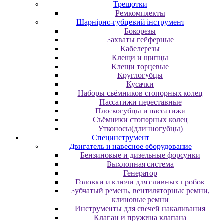
Трещотки
Ремкомплекты
Шарнірно-губцевий інструмент
Бокорезы
Захваты гейферные
Кабелерезы
Клещи и щипцы
Клещи торцевые
Круглогубцы
Кусачки
Наборы съёмников стопорных колец
Пассатижи переставные
Плоскогубцы и пассатижи
Съёмники стопорных колец
Утконосы(длинногубцы)
Специнструмент
Двигатель и навесное оборудование
Бензиновые и дизельные форсунки
Выхлопная система
Генератор
Головки и ключи для сливных пробок
Зубчатый ремень, вентиляторные ремни,
клиновые ремни
Инструменты для свечей накаливания
Клапан и пружина клапана