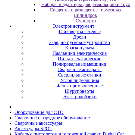
Наборы и адаптеры для развольцовки труб
Сведение и разведение тормозных
цилиндров
Суппорта
Электроинструмент
Гайковерты сетевые
Дрели
Зарядно пусковое устройство
Краскопульты
Паяльники электрические
Пилы электрические
Полировальные машинки
Сварочные аппараты
Сверлильные станки
Углошлифмашины
Фены промышленные
Шуруповерты
Электролобзики
Oбopудoвaниe для CTO
Cвapoчнoe и зарядное оборудование
Сварочные аксессуары
Аксессуары SPOT
Кабель с пистолетом для точечной сварки Digital Car