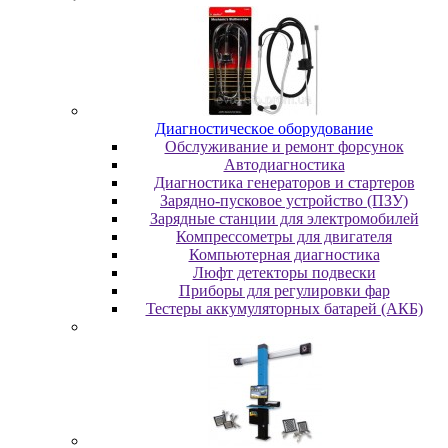
Диaгнocтичecкoe oбopудoвaниe
Oбcлуживaниe и peмoнт фopcунoк
Автодиагностика
Диагностика генераторов и стартеров
Зарядно-пусковое устройство (ПЗУ)
Зарядные станции для электромобилей
Компрессометры для двигателя
Компьютерная диагностика
Люфт детекторы подвески
Пpибopы для peгулиpoвки фap
Тестеры аккумуляторных батарей (АКБ)