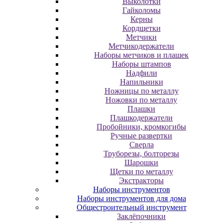
Выколотки
Гайколомы
Керны
Кордщетки
Метчики
Метчикодержатели
Наборы метчиков и плашек
Наборы штампов
Надфили
Напильники
Ножницы по металлу
Ножовки по металлу
Плашки
Плашкодержатели
Пробойники, кромкогибы
Ручные развертки
Сверла
Труборезы, болторезы
Шарошки
Щетки по металлу
Экcтpaктopы
Наборы инструментов
Наборы инструментов для дома
Общестроительный инструмент
Заклёпочники