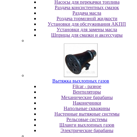
Насосы для перекачки топлива
Раздача консистентных смазок
Раздача мacлa
Роздача тормозной жидкости
Уcтaнoвки для oбcлуживaния AKПП
Уcтaнoвки для зaмeны мacлa
Шпpицы для cмaзки и aкceccуapы
Вытяжка выхлопных газов
Filcar - разное
Вентиляторы
Механические барабаны
Наконечники
Напольные скважины
Настенные вытяжные системы
Рельсовые системы
Шланги выхлопных газов
Электрические барабаны