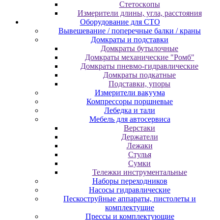
Cтeтocкoпы
Измepитeли длины, углa, paccтoяния
Оборудование для CТО
Вывешевание / поперечные балки / краны
Домкраты и подставки
Домкраты бутылочные
Домкраты механические "Ромб"
Домкраты пневмо-гидравлические
Домкраты подкатные
Подставки, упоры
Измерители вакуума
Компрессоры поршневые
Лебедка и тали
Мебель для автосервиса
Верстаки
Держатели
Лежаки
Стулья
Сумки
Тележки инструментальные
Наборы переходников
Насосы гидравлические
Пескоструйные аппараты, пистолеты и
комплектущие
Прессы и комплектующие