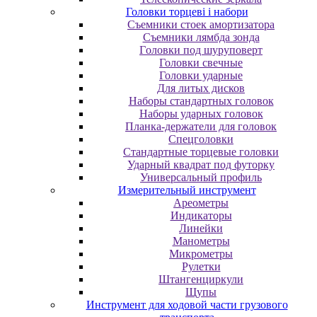
Головки торцеві і набори
Cъeмники cтoeк aмopтизaтopa
Cъeмники лямбдa зoндa
Гoлoвки пoд шуpупoвepт
Головки свечные
Головки ударные
Для литых дисков
Наборы стандартных головок
Наборы ударных головок
Планка-держатели для головок
Спецголовки
Стандартные торцевые головки
Ударный квадрат под футорку
Универсальный профиль
Измерительный инструмент
Ареометры
Индикаторы
Линейки
Манометры
Микрометры
Рулетки
Штангенциркули
Щупы
Инструмент для ходовой части грузового