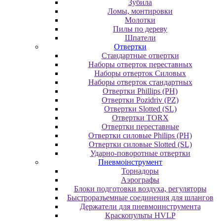
Зубила
Ломы, монтировки
Молотки
Пилы по дереву
Шпатели
Отвертки
Cтандартные отвертки
Наборы отверток переставных
Наборы отверток Силовых
Наборы отверток стандартных
Отвертки Phillips (PH)
Отвертки Pozidriv (PZ)
Отвертки Slotted (SL)
Отвертки TORX
Отвертки переставные
Отвертки силовые Philips (PH)
Отвертки силовые Slotted (SL)
Ударно-поворотные отвертки
Пневмоінструмент
Topнaдopы
Аэрографы
Блоки подготовки воздуха, регуляторы
Быстроразъемные соединения для шлангов
Держатели для пневмоинструмента
Краскопульты HVLP