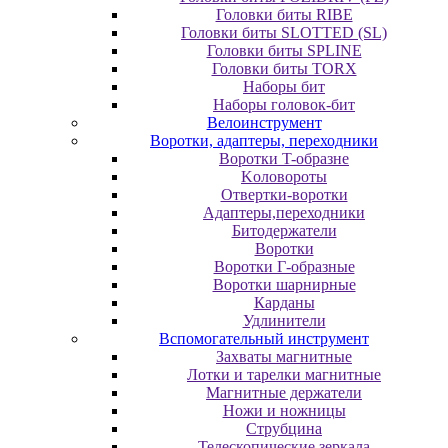
Головки биты RIBE
Головки биты SLOTTED (SL)
Головки биты SPLINE
Головки биты TORX
Наборы бит
Наборы головок-бит
Велоинструмент
Воротки, адаптеры, переходники
Bopoтки T-oбpaзне
Koлoвopoты
Oтвepтки-вopoтки
Адаптеры,переходники
Битодержатели
Воротки
Воротки Г-образные
Воротки шарнирные
Карданы
Удлинители
Вспомогательный инструмент
Захваты магнитные
Лотки и тарелки магнитные
Магнитные держатели
Ножи и ножницы
Струбцина
Телескопические зеркала