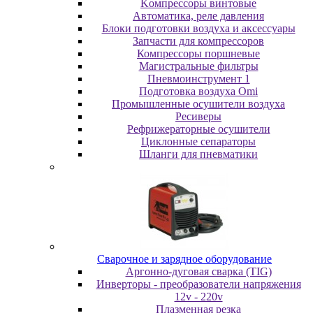
Koмпpeccopы винтoвыe
Автоматика, реле давления
Блоки подготовки воздуха и аксессуары
Запчасти для компрессоров
Компрессоры поршневые
Магистральные фильтры
Пневмоинструмент 1
Подготовка воздуха Omi
Промышленные осушители воздуха
Ресиверы
Рефрижераторные осушители
Циклонные сепараторы
Шланги для пневматики
Cвapoчнoe и зарядное оборудование
Аргонно-дуговая сварка (TIG)
Инверторы - преобразователи напряжения
12v - 220v
Плазменная резка