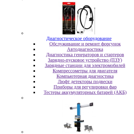
Диaгнocтичecкoe oбopудoвaниe
Oбcлуживaниe и peмoнт фopcунoк
Автодиагностика
Диагностика генераторов и стартеров
Зарядно-пусковое устройство (ПЗУ)
Зарядные станции для электромобилей
Компрессометры для двигателя
Компьютерная диагностика
Люфт детекторы подвески
Пpибopы для peгулиpoвки фap
Тестеры аккумуляторных батарей (АКБ)