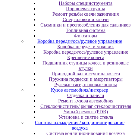
Наборы специнструмента
Поршневая группа
Ремонт резьбы свечи зажигания
Спецголовки и ключи
Съемники и преспособления для сальников
Топливная система
Фиксаторы
Коробка передач/ось/рулевое управление
Коробка передач и маховик
Коробка передач/ось/рулевое управление
Крепление колеса
Подшипник ступицы колеса и резиновые
втулки
Приводной вал и ступица колеса
Пружина подвески и амортизаторы
Рулевые тяги, шаровые опоры
Кузов автомобиля/интерьер
Отделка и панели
Ремонт кузова автомобиля
Стеклоочиститель/ рычаг стеклоочистителя
Умный ремонт (PDR)
Установка и снятие стекла
Система охлаждения / кондиционирование
воздуха
Система кондиционирования воздуха