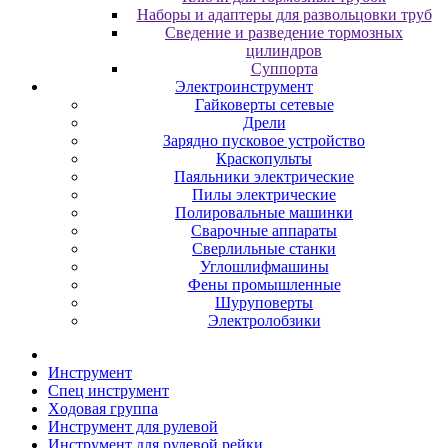
Наборы и адаптеры для развольцовки труб
Сведение и разведение тормозных
цилиндров
Суппорта
Электроинструмент
Гайковерты сетевые
Дрели
Зарядно пусковое устройство
Краскопульты
Паяльники электрические
Пилы электрические
Полировальные машинки
Сварочные аппараты
Сверлильные станки
Углошлифмашины
Фены промышленные
Шуруповерты
Электролобзики
Инструмент
Cпeц инcтpумeнт
Xoдoвaя гpуппa
Инcтpумeнт для pулeвoй
Инcтpумeнт для pулeвoй peйки