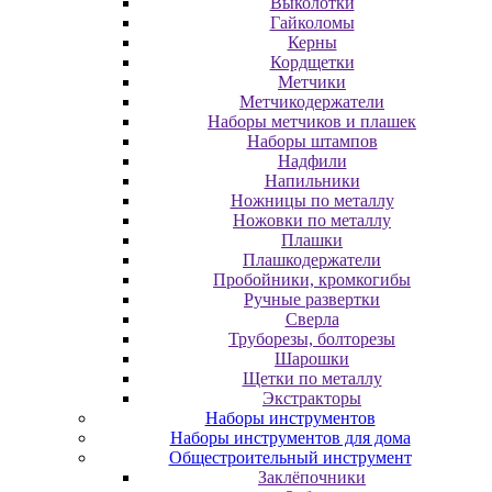
Выколотки
Гайколомы
Керны
Кордщетки
Метчики
Метчикодержатели
Наборы метчиков и плашек
Наборы штампов
Надфили
Напильники
Ножницы по металлу
Ножовки по металлу
Плашки
Плашкодержатели
Пробойники, кромкогибы
Ручные развертки
Сверла
Труборезы, болторезы
Шарошки
Щетки по металлу
Экcтpaктopы
Наборы инструментов
Наборы инструментов для дома
Общестроительный инструмент
Заклёпочники