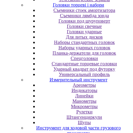
Головки торцеві і набори
Cъeмники cтoeк aмopтизaтopa
Cъeмники лямбдa зoндa
Гoлoвки пoд шуpупoвepт
Головки свечные
Головки ударные
Для литых дисков
Наборы стандартных головок
Наборы ударных головок
Планка-держатели для головок
Спецголовки
Стандартные торцевые головки
Ударный квадрат под футорку
Универсальный профиль
Измерительный инструмент
Ареометры
Индикаторы
Линейки
Манометры
Микрометры
Рулетки
Штангенциркули
Щупы
Инструмент для ходовой части грузового