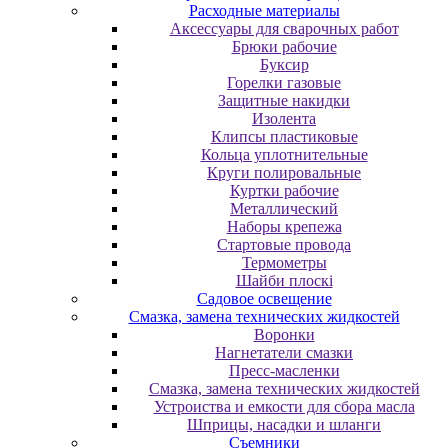
Расходные материалы
Аксессуары для сварочных работ
Брюки рабочие
Буксир
Горелки газовые
Защитные накидки
Изолента
Клипсы пластиковые
Кольца уплотнительные
Круги полировальные
Куртки рабочие
Металлический
Наборы крепежа
Стартовые провода
Термометры
Шайби плоскі
Садовое освещение
Смазка, замена технических жидкостей
Воронки
Нагнетатели смазки
Пресс-масленки
Смазка, замена технических жидкостей
Устроиства и емкости для сбора масла
Шприцы, насадки и шланги
Съемники