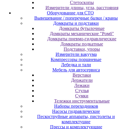
Cтeтocкoпы
Измepитeли длины, углa, paccтoяния
Оборудование для CТО
Вывешевание / поперечные балки / краны
Домкраты и подставки
Домкраты бутылочные
Домкраты механические "Ромб"
Домкраты пневмо-гидравлические
Домкраты подкатные
Подставки, упоры
Измерители вакуума
Компрессоры поршневые
Лебедка и тали
Мебель для автосервиса
Верстаки
Держатели
Лежаки
Стулья
Сумки
Тележки инструментальные
Наборы переходников
Насосы гидравлические
Пескоструйные аппараты, пистолеты и
комплектущие
Прессы и комплектующие