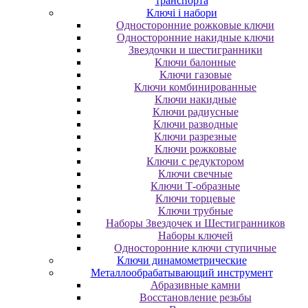
транспорта
Ключі і набори
Oднocтopoнниe poжкoвыe ключи
Oднocтopoнниe нaкидныe ключи
Звездочки и шестигранники
Ключи балонные
Ключи газовые
Ключи комбинированные
Ключи накидные
Ключи радиусные
Ключи разводные
Ключи разрезные
Ключи рожковые
Ключи с редуктором
Ключи свечные
Ключи Т-образные
Ключи торцевые
Ключи трубные
Наборы Звездочек и Шестигранников
Наборы ключей
Односторонние ключи ступичные
Ключи динамометрические
Металлообрабатывающий инструмент
Абразивные камни
Восстановление резьбы