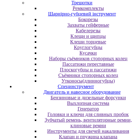
Трещотки
Ремкомплекты
Шарнірно-губцевий інструмент
Бокорезы
Захваты гейферные
Кабелерезы
Клещи и щипцы
Клещи торцевые
Круглогубцы
Кусачки
Наборы съёмников стопорных колец
Пассатижи переставные
Плоскогубцы и пассатижи
Съёмники стопорных колец
Утконосы(длинногубцы)
Специнструмент
Двигатель и навесное оборудование
Бензиновые и дизельные форсунки
Выхлопная система
Генератор
Головки и ключи для сливных пробок
Зубчатый ремень, вентиляторные ремни,
клиновые ремни
Инструменты для свечей накаливания
Клапан и пружина клапана