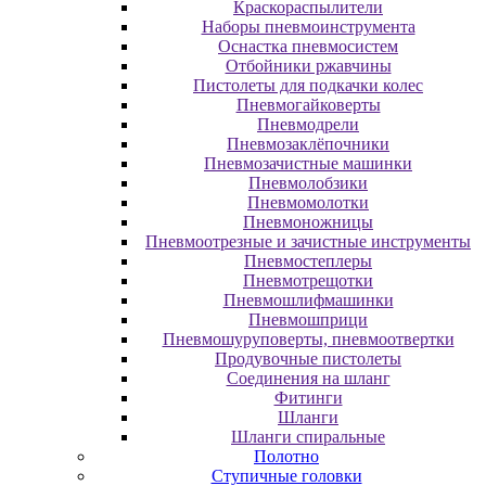
Краскораспылители
Наборы пневмоинструмента
Оснастка пневмосистем
Отбойники ржавчины
Пистолеты для подкачки колес
Пневмогайковерты
Пневмодрели
Пневмозаклёпочники
Пневмозачистные машинки
Пневмолобзики
Пневмомолотки
Пневмоножницы
Пневмоотрезные и зачистные инструменты
Пневмостеплеры
Пневмотрещотки
Пневмошлифмашинки
Пневмошприци
Пневмошуруповерты, пневмоотвертки
Продувочные пистолеты
Соединения на шланг
Фитинги
Шланги
Шланги спиральные
Полотно
Ступичные головки