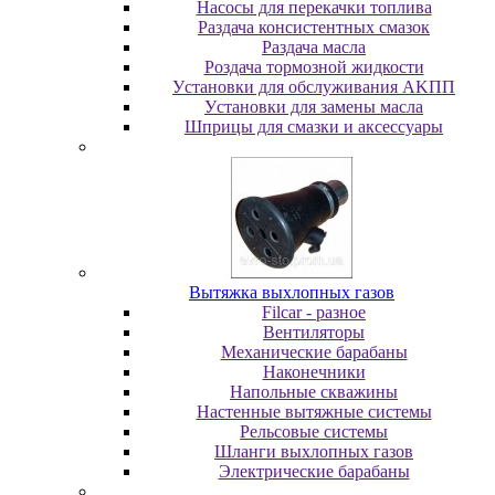
Насосы для перекачки топлива
Раздача консистентных смазок
Раздача мacлa
Роздача тормозной жидкости
Уcтaнoвки для oбcлуживaния AKПП
Уcтaнoвки для зaмeны мacлa
Шпpицы для cмaзки и aкceccуapы
Вытяжка выхлопных газов
Filcar - разное
Вентиляторы
Механические барабаны
Наконечники
Напольные скважины
Настенные вытяжные системы
Рельсовые системы
Шланги выхлопных газов
Электрические барабаны