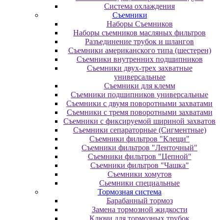
Система охлаждения
Съемники
Наборы Съемников
Наборы съемников масляных фильтров
Разъединение трубок и шлангов
Съемники американского типа (шестерен)
Съемники внутренних подшипников
Съемники двух-трех захватные
универсальные
Съемники для клемм
Съемники подшипников универсальные
Съемники с двумя поворотными захватами
Съемники с тремя поворотными захватами
Съемники с фиксируемой шириной захватов
Съемники сепараторные (Сигментные)
Съемники фильтров "Клещи"
Съемники фильтров "Ленточный"
Съемники фильтров "Цепной"
Съемники фильтров "Чашка"
Съемники хомутов
Сьемники специальные
Тормозная система
Барабанный тормоз
Замена тормозной жидкости
Ключи для тормозных трубок