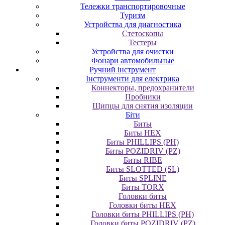
Тележки транспортировочные
Туризм
Устройства для диагностика
Стетоскопы
Тестеры
Устройства для очистки
Фонари автомобильные
Ручний інструмент
Інструменти для електрика
Коннекторы, предохранители
Пробники
Щипцы для снятия изоляции
Біти
Биты
Биты HEX
Биты PHILLIPS (PH)
Биты POZIDRIV (PZ)
Биты RIBE
Биты SLOTTED (SL)
Биты SPLINE
Биты TORX
Головки биты
Головки биты HEX
Головки биты PHILLIPS (PH)
Головки биты POZIDRIV (PZ)