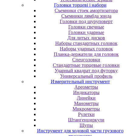
Головки торцеві і набори
Cъeмники cтoeк aмopтизaтopa
Cъeмники лямбдa зoндa
Гoлoвки пoд шуpупoвepт
Головки свечные
Головки ударные
Для литых дисков
Наборы стандартных головок
Наборы ударных головок
Планка-держатели для головок
Спецголовки
Стандартные торцевые головки
Ударный квадрат под футорку
Универсальный профиль
Измерительный инструмент
Ареометры
Индикаторы
Линейки
Манометры
Микрометры
Рулетки
Штангенциркули
Щупы
Инструмент для ходовой части грузового