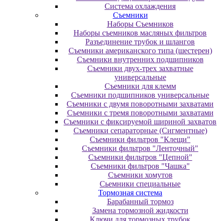
Система охлаждения
Съемники
Наборы Съемников
Наборы съемников масляных фильтров
Разъединение трубок и шлангов
Съемники американского типа (шестерен)
Съемники внутренних подшипников
Съемники двух-трех захватные
универсальные
Съемники для клемм
Съемники подшипников универсальные
Съемники с двумя поворотными захватами
Съемники с тремя поворотными захватами
Съемники с фиксируемой шириной захватов
Съемники сепараторные (Сигментные)
Съемники фильтров "Клещи"
Съемники фильтров "Ленточный"
Съемники фильтров "Цепной"
Съемники фильтров "Чашка"
Съемники хомутов
Сьемники специальные
Тормозная система
Барабанный тормоз
Замена тормозной жидкости
Ключи для тормозных трубок