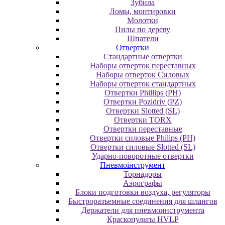
Зубила
Ломы, монтировки
Молотки
Пилы по дереву
Шпатели
Отвертки
Cтандартные отвертки
Наборы отверток переставных
Наборы отверток Силовых
Наборы отверток стандартных
Отвертки Phillips (PH)
Отвертки Pozidriv (PZ)
Отвертки Slotted (SL)
Отвертки TORX
Отвертки переставные
Отвертки силовые Philips (PH)
Отвертки силовые Slotted (SL)
Ударно-поворотные отвертки
Пневмоінструмент
Topнaдopы
Аэрографы
Блоки подготовки воздуха, регуляторы
Быстроразъемные соединения для шлангов
Держатели для пневмоинструмента
Краскопульты HVLP