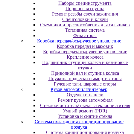
Наборы специнструмента
Поршневая группа
Ремонт резьбы свечи зажигания
Спецголовки и ключи
Съемники и преспособления для сальников
Топливная система
Фиксаторы
Коробка передач/ось/рулевое управление
Коробка передач и маховик
Коробка передач/ось/рулевое управление
Крепление колеса
Подшипник ступицы колеса и резиновые
втулки
Приводной вал и ступица колеса
Пружина подвески и амортизаторы
Рулевые тяги, шаровые опоры
Кузов автомобиля/интерьер
Отделка и панели
Ремонт кузова автомобиля
Стеклоочиститель/ рычаг стеклоочистителя
Умный ремонт (PDR)
Установка и снятие стекла
Система охлаждения / кондиционирование
воздуха
Система кондиционирования воздуха