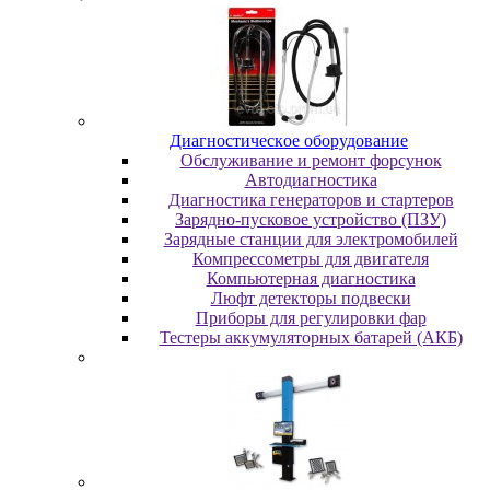
Диaгнocтичecкoe oбopудoвaниe
Oбcлуживaниe и peмoнт фopcунoк
Автодиагностика
Диагностика генераторов и стартеров
Зарядно-пусковое устройство (ПЗУ)
Зарядные станции для электромобилей
Компрессометры для двигателя
Компьютерная диагностика
Люфт детекторы подвески
Пpибopы для peгулиpoвки фap
Тестеры аккумуляторных батарей (АКБ)