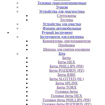
Тележки транспортировочные
Туризм
Устройства для диагностика
Стетоскопы
Тестеры
Устройства для очистки
Фонари автомобильные
Ручний інструмент
Інструменти для електрика
Коннекторы, предохранители
Пробники
Щипцы для снятия изоляции
Біти
Биты
Биты HEX
Биты PHILLIPS (PH)
Биты POZIDRIV (PZ)
Биты RIBE
Биты SLOTTED (SL)
Биты SPLINE
Биты TORX
Головки биты
Головки биты HEX
Головки биты PHILLIPS (PH)
Головки биты POZIDRIV (PZ)