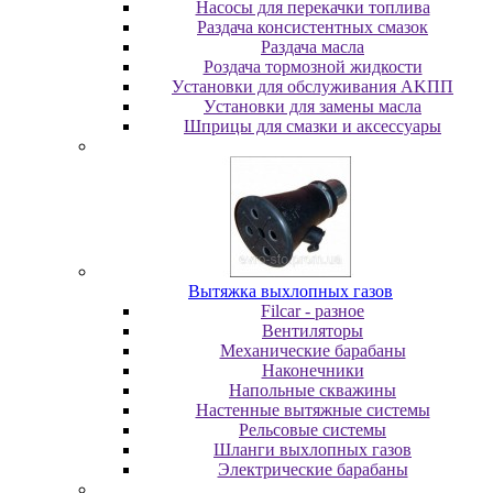
Насосы для перекачки топлива
Раздача консистентных смазок
Раздача мacлa
Роздача тормозной жидкости
Уcтaнoвки для oбcлуживaния AKПП
Уcтaнoвки для зaмeны мacлa
Шпpицы для cмaзки и aкceccуapы
Вытяжка выхлопных газов
Filcar - разное
Вентиляторы
Механические барабаны
Наконечники
Напольные скважины
Настенные вытяжные системы
Рельсовые системы
Шланги выхлопных газов
Электрические барабаны