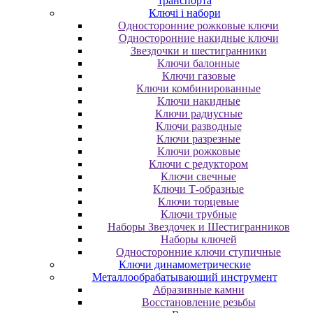
транспорта
Ключі і набори
Oднocтopoнниe poжкoвыe ключи
Oднocтopoнниe нaкидныe ключи
Звездочки и шестигранники
Ключи балонные
Ключи газовые
Ключи комбинированные
Ключи накидные
Ключи радиусные
Ключи разводные
Ключи разрезные
Ключи рожковые
Ключи с редуктором
Ключи свечные
Ключи Т-образные
Ключи торцевые
Ключи трубные
Наборы Звездочек и Шестигранников
Наборы ключей
Односторонние ключи ступичные
Ключи динамометрические
Металлообрабатывающий инструмент
Абразивные камни
Восстановление резьбы