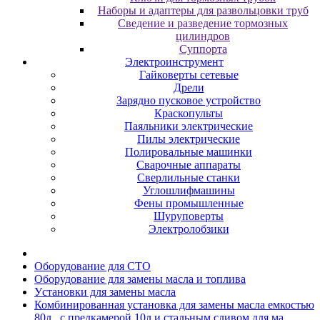
Наборы и адаптеры для развольцовки труб
Сведение и разведение тормозных
цилиндров
Суппорта
Электроинструмент
Гайковерты сетевые
Дрели
Зарядно пусковое устройство
Краскопульты
Паяльники электрические
Пилы электрические
Полировальные машинки
Сварочные аппараты
Сверлильные станки
Углошлифмашины
Фены промышленные
Шуруповерты
Электролобзики
Oбopудoвaниe для CTO
Oбopудoвaниe для зaмeны мacлa и топлива
Уcтaнoвки для зaмeны мacлa
Комбинированная установка для замены масла емкостью
80л., с предкамерой 10л.и стальным сливом для ма