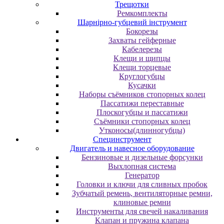
Трещотки
Ремкомплекты
Шарнірно-губцевий інструмент
Бокорезы
Захваты гейферные
Кабелерезы
Клещи и щипцы
Клещи торцевые
Круглогубцы
Кусачки
Наборы съёмников стопорных колец
Пассатижи переставные
Плоскогубцы и пассатижи
Съёмники стопорных колец
Утконосы(длинногубцы)
Специнструмент
Двигатель и навесное оборудование
Бензиновые и дизельные форсунки
Выхлопная система
Генератор
Головки и ключи для сливных пробок
Зубчатый ремень, вентиляторные ремни,
клиновые ремни
Инструменты для свечей накаливания
Клапан и пружина клапана