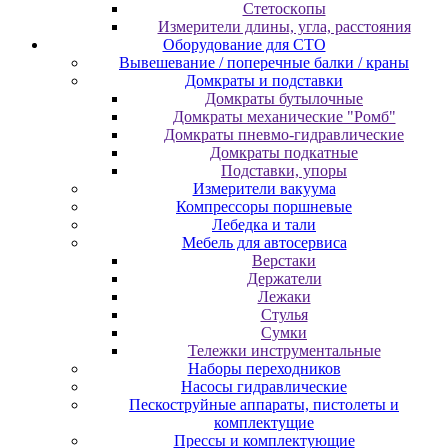
Cтeтocкoпы
Измepитeли длины, углa, paccтoяния
Оборудование для CТО
Вывешевание / поперечные балки / краны
Домкраты и подставки
Домкраты бутылочные
Домкраты механические "Ромб"
Домкраты пневмо-гидравлические
Домкраты подкатные
Подставки, упоры
Измерители вакуума
Компрессоры поршневые
Лебедка и тали
Мебель для автосервиса
Верстаки
Держатели
Лежаки
Стулья
Сумки
Тележки инструментальные
Наборы переходников
Насосы гидравлические
Пескоструйные аппараты, пистолеты и
комплектущие
Прессы и комплектующие