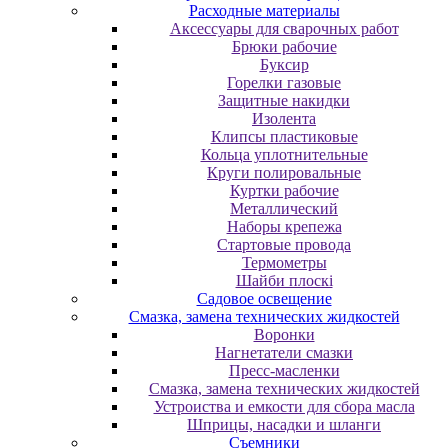
Расходные материалы
Аксессуары для сварочных работ
Брюки рабочие
Буксир
Горелки газовые
Защитные накидки
Изолента
Клипсы пластиковые
Кольца уплотнительные
Круги полировальные
Куртки рабочие
Металлический
Наборы крепежа
Стартовые провода
Термометры
Шайби плоскі
Садовое освещение
Смазка, замена технических жидкостей
Воронки
Нагнетатели смазки
Пресс-масленки
Смазка, замена технических жидкостей
Устроиства и емкости для сбора масла
Шприцы, насадки и шланги
Съемники