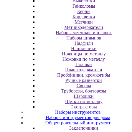
Выколотки
Гайколомы
Керны
Кордщетки
Метчики
Метчикодержатели
Наборы метчиков и плашек
Наборы штампов
Надфили
Напильники
Ножницы по металлу
Ножовки по металлу
Плашки
Плашкодержатели
Пробойники, кромкогибы
Ручные развертки
Сверла
Труборезы, болторезы
Шарошки
Щетки по металлу
Экcтpaктopы
Наборы инструментов
Наборы инструментов для дома
Общестроительный инструмент
Заклёпочники