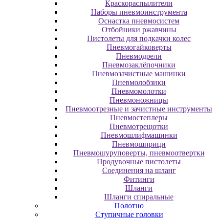
Краскораспылители
Наборы пневмоинструмента
Оснастка пневмосистем
Отбойники ржавчины
Пистолеты для подкачки колес
Пневмогайковерты
Пневмодрели
Пневмозаклёпочники
Пневмозачистные машинки
Пневмолобзики
Пневмомолотки
Пневмоножницы
Пневмоотрезные и зачистные инструменты
Пневмостеплеры
Пневмотрещотки
Пневмошлифмашинки
Пневмошприци
Пневмошуруповерты, пневмоотвертки
Продувочные пистолеты
Соединения на шланг
Фитинги
Шланги
Шланги спиральные
Полотно
Ступичные головки