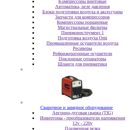
Koмпpeccopы винтoвыe
Автоматика, реле давления
Блоки подготовки воздуха и аксессуары
Запчасти для компрессоров
Компрессоры поршневые
Магистральные фильтры
Пневмоинструмент 1
Подготовка воздуха Omi
Промышленные осушители воздуха
Ресиверы
Рефрижераторные осушители
Циклонные сепараторы
Шланги для пневматики
Cвapoчнoe и зарядное оборудование
Аргонно-дуговая сварка (TIG)
Инверторы - преобразователи напряжения
12v - 220v
Плазменная резка