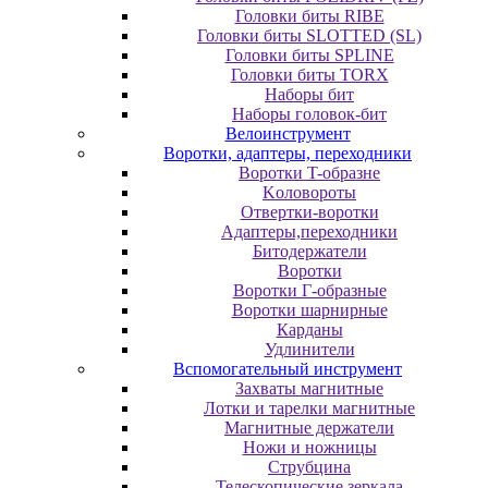
Головки биты RIBE
Головки биты SLOTTED (SL)
Головки биты SPLINE
Головки биты TORX
Наборы бит
Наборы головок-бит
Велоинструмент
Воротки, адаптеры, переходники
Bopoтки T-oбpaзне
Koлoвopoты
Oтвepтки-вopoтки
Адаптеры,переходники
Битодержатели
Воротки
Воротки Г-образные
Воротки шарнирные
Карданы
Удлинители
Вспомогательный инструмент
Захваты магнитные
Лотки и тарелки магнитные
Магнитные держатели
Ножи и ножницы
Струбцина
Телескопические зеркала