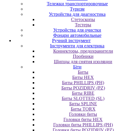
Тележки транспортировочные
Туризм
Устройства для диагностика
Стетоскопы
Тестеры
Устройства для очистки
Фонари автомобильные
Ручний інструмент
Інструменти для електрика
Коннекторы, предохранители
Пробники
Щипцы для снятия изоляции
Біти
Биты
Биты HEX
Биты PHILLIPS (PH)
Биты POZIDRIV (PZ)
Биты RIBE
Биты SLOTTED (SL)
Биты SPLINE
Биты TORX
Головки биты
Головки биты HEX
Головки биты PHILLIPS (PH)
Головки биты POZIDRIV (PZ)