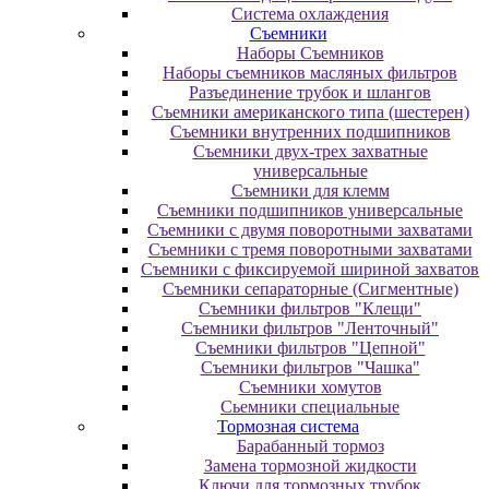
Система охлаждения
Съемники
Наборы Съемников
Наборы съемников масляных фильтров
Разъединение трубок и шлангов
Съемники американского типа (шестерен)
Съемники внутренних подшипников
Съемники двух-трех захватные
универсальные
Съемники для клемм
Съемники подшипников универсальные
Съемники с двумя поворотными захватами
Съемники с тремя поворотными захватами
Съемники с фиксируемой шириной захватов
Съемники сепараторные (Сигментные)
Съемники фильтров "Клещи"
Съемники фильтров "Ленточный"
Съемники фильтров "Цепной"
Съемники фильтров "Чашка"
Съемники хомутов
Сьемники специальные
Тормозная система
Барабанный тормоз
Замена тормозной жидкости
Ключи для тормозных трубок