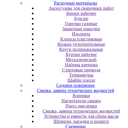
Расходные материалы
Аксессуары для сварочных работ
Брюки рабочие
Буксир
Горелки газовые
Защитные накидки
Изолента
Клипсы пластиковые
Кольца уплотнительные
Круги полировальные
Куртки рабочие
Металлический
Наборы крепежа
Стартовые провода
Термометры
Шайби плоскі
Садовое освещение
Смазка, замена технических жидкостей
Воронки
Нагнетатели смазки
Пресс-масленки
Смазка, замена технических жидкостей
Устроиства и емкости для сбора масла
Шприцы, насадки и шланги
Съемники