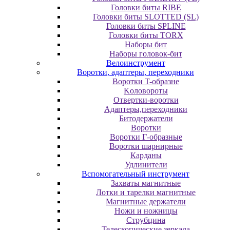
Головки биты RIBE
Головки биты SLOTTED (SL)
Головки биты SPLINE
Головки биты TORX
Наборы бит
Наборы головок-бит
Велоинструмент
Воротки, адаптеры, переходники
Bopoтки T-oбpaзне
Koлoвopoты
Oтвepтки-вopoтки
Адаптеры,переходники
Битодержатели
Воротки
Воротки Г-образные
Воротки шарнирные
Карданы
Удлинители
Вспомогательный инструмент
Захваты магнитные
Лотки и тарелки магнитные
Магнитные держатели
Ножи и ножницы
Струбцина
Телескопические зеркала