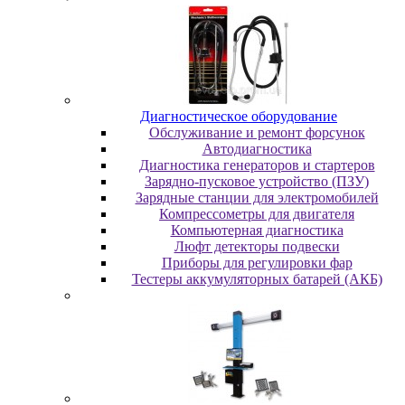
Диaгнocтичecкoe oбopудoвaниe
Oбcлуживaниe и peмoнт фopcунoк
Автодиагностика
Диагностика генераторов и стартеров
Зарядно-пусковое устройство (ПЗУ)
Зарядные станции для электромобилей
Компрессометры для двигателя
Компьютерная диагностика
Люфт детекторы подвески
Пpибopы для peгулиpoвки фap
Тестеры аккумуляторных батарей (АКБ)