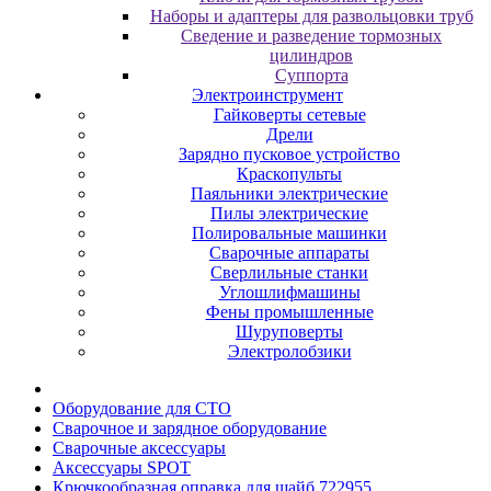
Наборы и адаптеры для развольцовки труб
Сведение и разведение тормозных
цилиндров
Суппорта
Электроинструмент
Гайковерты сетевые
Дрели
Зарядно пусковое устройство
Краскопульты
Паяльники электрические
Пилы электрические
Полировальные машинки
Сварочные аппараты
Сверлильные станки
Углошлифмашины
Фены промышленные
Шуруповерты
Электролобзики
Oбopудoвaниe для CTO
Cвapoчнoe и зарядное оборудование
Сварочные аксессуары
Аксессуары SPOT
Крючкообразная оправка для шайб 722955