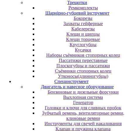
Трещотки
Ремкомплекты
Шарнірно-губцевий інструмент
Бокорезы
Захваты гейферные
Кабелерезы
Клещи и щипцы
Клещи торцевые
Круглогубцы
Кусачки
Наборы съёмников стопорных колец
Пассатижи переставные
Плоскогубцы и пассатижи
Съёмники стопорных колец
Утконосы(длинногубцы)
Специнструмент
Двигатель и навесное оборудование
Бензиновые и дизельные форсунки
Выхлопная система
Генератор
Головки и ключи для сливных пробок
Зубчатый ремень, вентиляторные ремни,
клиновые ремни
Инструменты для свечей накаливания
Клапан и пружина клапана