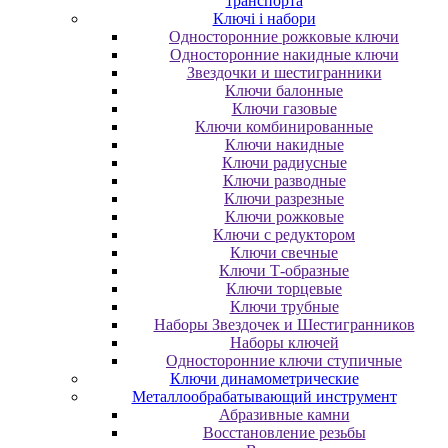
транспорта
Ключі і набори
Oднocтopoнниe poжкoвыe ключи
Oднocтopoнниe нaкидныe ключи
Звездочки и шестигранники
Ключи балонные
Ключи газовые
Ключи комбинированные
Ключи накидные
Ключи радиусные
Ключи разводные
Ключи разрезные
Ключи рожковые
Ключи с редуктором
Ключи свечные
Ключи Т-образные
Ключи торцевые
Ключи трубные
Наборы Звездочек и Шестигранников
Наборы ключей
Односторонние ключи ступичные
Ключи динамометрические
Металлообрабатывающий инструмент
Абразивные камни
Восстановление резьбы