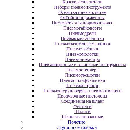
Краскораспылители
Наборы пневмоинструмента
Оснастка пневмосистем
Отбойники ржавчины
Пистолеты для подкачки колес
Пневмогайковерты
Пневмодрели
Пневмозаклёпочники
Пневмозачистные машинки
Пневмолобзики
Пневмомолотки
Пневмоножницы
Пневмоотрезные и зачистные инструменты
Пневмостеплеры
Пневмотрещотки
Пневмошлифмашинки
Пневмошприци
Пневмошуруповерты, пневмоотвертки
Продувочные пистолеты
Соединения на шланг
Фитинги
Шланги
Шланги спиральные
Полотно
Ступичные головки