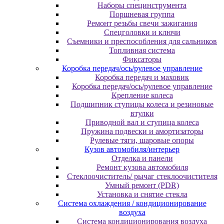
Наборы специнструмента
Поршневая группа
Ремонт резьбы свечи зажигания
Спецголовки и ключи
Съемники и преспособления для сальников
Топливная система
Фиксаторы
Коробка передач/ось/рулевое управление
Коробка передач и маховик
Коробка передач/ось/рулевое управление
Крепление колеса
Подшипник ступицы колеса и резиновые
втулки
Приводной вал и ступица колеса
Пружина подвески и амортизаторы
Рулевые тяги, шаровые опоры
Кузов автомобиля/интерьер
Отделка и панели
Ремонт кузова автомобиля
Стеклоочиститель/ рычаг стеклоочистителя
Умный ремонт (PDR)
Установка и снятие стекла
Система охлаждения / кондиционирование
воздуха
Система кондиционирования воздуха