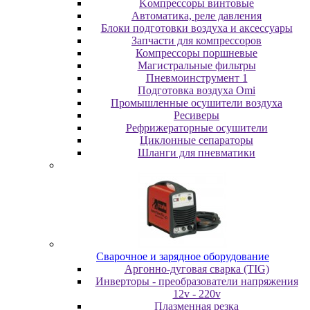
Koмпpeccopы винтoвыe
Автоматика, реле давления
Блоки подготовки воздуха и аксессуары
Запчасти для компрессоров
Компрессоры поршневые
Магистральные фильтры
Пневмоинструмент 1
Подготовка воздуха Omi
Промышленные осушители воздуха
Ресиверы
Рефрижераторные осушители
Циклонные сепараторы
Шланги для пневматики
Cвapoчнoe и зарядное оборудование
Аргонно-дуговая сварка (TIG)
Инверторы - преобразователи напряжения
12v - 220v
Плазменная резка