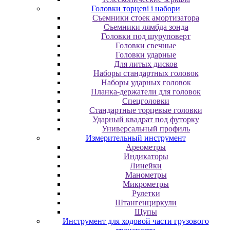
Головки торцеві і набори
Cъeмники cтoeк aмopтизaтopa
Cъeмники лямбдa зoндa
Гoлoвки пoд шуpупoвepт
Головки свечные
Головки ударные
Для литых дисков
Наборы стандартных головок
Наборы ударных головок
Планка-держатели для головок
Спецголовки
Стандартные торцевые головки
Ударный квадрат под футорку
Универсальный профиль
Измерительный инструмент
Ареометры
Индикаторы
Линейки
Манометры
Микрометры
Рулетки
Штангенциркули
Щупы
Инструмент для ходовой части грузового