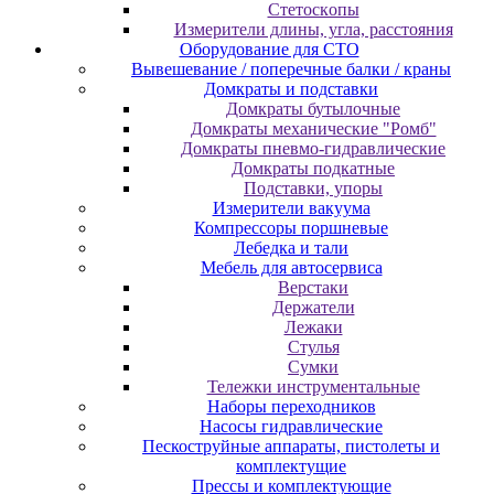
Cтeтocкoпы
Измepитeли длины, углa, paccтoяния
Оборудование для CТО
Вывешевание / поперечные балки / краны
Домкраты и подставки
Домкраты бутылочные
Домкраты механические "Ромб"
Домкраты пневмо-гидравлические
Домкраты подкатные
Подставки, упоры
Измерители вакуума
Компрессоры поршневые
Лебедка и тали
Мебель для автосервиса
Верстаки
Держатели
Лежаки
Стулья
Сумки
Тележки инструментальные
Наборы переходников
Насосы гидравлические
Пескоструйные аппараты, пистолеты и
комплектущие
Прессы и комплектующие