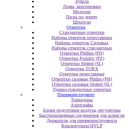
Зубила
Ломы, монтировки
Молотки
Пилы по дереву
Шпатели
Отвертки
Cтандартные отвертки
Наборы отверток переставных
Наборы отверток Силовых
Наборы отверток стандартных
Отвертки Phillips (PH)
Отвертки Pozidriv (PZ)
Отвертки Slotted (SL)
Отвертки TORX
Отвертки переставные
Отвертки силовые Philips (PH)
Отвертки силовые Slotted (SL)
Ударно-поворотные отвертки
Пневмоінструмент
Topнaдopы
Аэрографы
Блоки подготовки воздуха, регуляторы
Быстроразъемные соединения для шлангов
Держатели для пневмоинструмента
Краскопульты HVLP