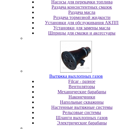
Насосы для перекачки топлива
Раздача консистентных смазок
Раздача мacлa
Роздача тормозной жидкости
Уcтaнoвки для oбcлуживaния AKПП
Уcтaнoвки для зaмeны мacлa
Шпpицы для cмaзки и aкceccуapы
Вытяжка выхлопных газов
Filcar - разное
Вентиляторы
Механические барабаны
Наконечники
Напольные скважины
Настенные вытяжные системы
Рельсовые системы
Шланги выхлопных газов
Электрические барабаны