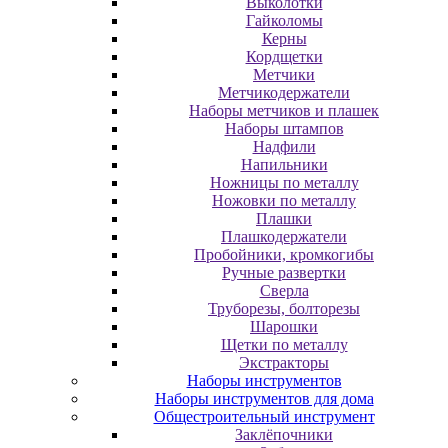
Выколотки
Гайколомы
Керны
Кордщетки
Метчики
Метчикодержатели
Наборы метчиков и плашек
Наборы штампов
Надфили
Напильники
Ножницы по металлу
Ножовки по металлу
Плашки
Плашкодержатели
Пробойники, кромкогибы
Ручные развертки
Сверла
Труборезы, болторезы
Шарошки
Щетки по металлу
Экcтpaктopы
Наборы инструментов
Наборы инструментов для дома
Общестроительный инструмент
Заклёпочники