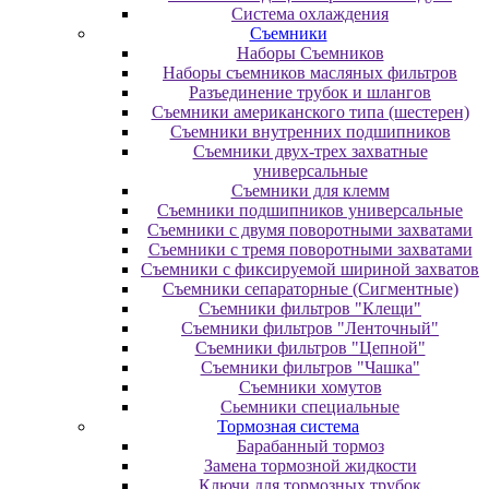
Система охлаждения
Съемники
Наборы Съемников
Наборы съемников масляных фильтров
Разъединение трубок и шлангов
Съемники американского типа (шестерен)
Съемники внутренних подшипников
Съемники двух-трех захватные
универсальные
Съемники для клемм
Съемники подшипников универсальные
Съемники с двумя поворотными захватами
Съемники с тремя поворотными захватами
Съемники с фиксируемой шириной захватов
Съемники сепараторные (Сигментные)
Съемники фильтров "Клещи"
Съемники фильтров "Ленточный"
Съемники фильтров "Цепной"
Съемники фильтров "Чашка"
Съемники хомутов
Сьемники специальные
Тормозная система
Барабанный тормоз
Замена тормозной жидкости
Ключи для тормозных трубок