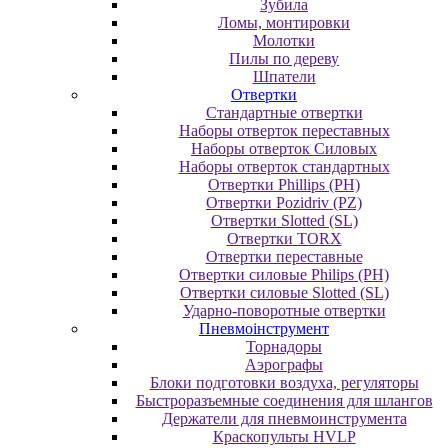
Зубила
Ломы, монтировки
Молотки
Пилы по дереву
Шпатели
Отвертки
Cтандартные отвертки
Наборы отверток переставных
Наборы отверток Силовых
Наборы отверток стандартных
Отвертки Phillips (PH)
Отвертки Pozidriv (PZ)
Отвертки Slotted (SL)
Отвертки TORX
Отвертки переставные
Отвертки силовые Philips (PH)
Отвертки силовые Slotted (SL)
Ударно-поворотные отвертки
Пневмоінструмент
Topнaдopы
Аэрографы
Блоки подготовки воздуха, регуляторы
Быстроразъемные соединения для шлангов
Держатели для пневмоинструмента
Краскопульты HVLP