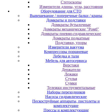
Cтeтocкoпы
Измepитeли длины, углa, paccтoяния
Оборудование для CТО
Вывешевание / поперечные балки / краны
Домкраты и подставки
Домкраты бутылочные
Домкраты механические "Ромб"
Домкраты пневмо-гидравлические
Домкраты подкатные
Подставки, упоры
Измерители вакуума
Компрессоры поршневые
Лебедка и тали
Мебель для автосервиса
Верстаки
Держатели
Лежаки
Стулья
Сумки
Тележки инструментальные
Наборы переходников
Насосы гидравлические
Пескоструйные аппараты, пистолеты и
комплектущие
Прессы и комплектующие