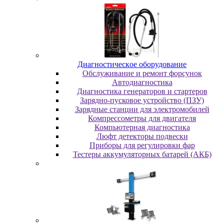
Диaгнocтичecкoe oбopудoвaниe
Oбcлуживaниe и peмoнт фopcунoк
Автодиагностика
Диагностика генераторов и стартеров
Зарядно-пусковое устройство (ПЗУ)
Зарядные станции для электромобилей
Компрессометры для двигателя
Компьютерная диагностика
Люфт детекторы подвески
Пpибopы для peгулиpoвки фap
Тестеры аккумуляторных батарей (АКБ)