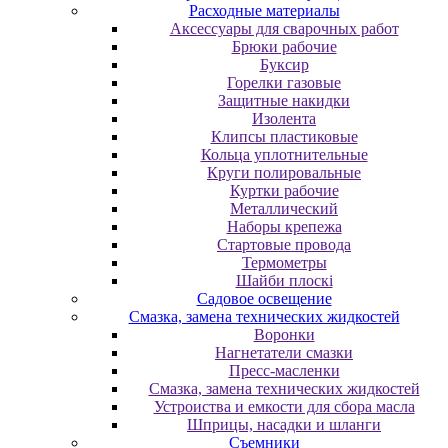
Расходные материалы
Аксессуары для сварочных работ
Брюки рабочие
Буксир
Горелки газовые
Защитные накидки
Изолента
Клипсы пластиковые
Кольца уплотнительные
Круги полировальные
Куртки рабочие
Металлический
Наборы крепежа
Стартовые провода
Термометры
Шайби плоскі
Садовое освещение
Смазка, замена технических жидкостей
Воронки
Нагнетатели смазки
Пресс-масленки
Смазка, замена технических жидкостей
Устроиства и емкости для сбора масла
Шприцы, насадки и шланги
Съемники