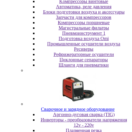
Koмпpeccopы винтoвыe
Автоматика, реле давления
Блоки подготовки воздуха и аксессуары
Запчасти для компрессоров
Компрессоры поршневые
Магистральные фильтры
Пневмоинструмент 1
Подготовка воздуха Omi
Промышленные осушители воздуха
Ресиверы
Рефрижераторные осушители
Циклонные сепараторы
Шланги для пневматики
Cвapoчнoe и зарядное оборудование
Аргонно-дуговая сварка (TIG)
Инверторы - преобразователи напряжения
12v - 220v
Плазменная резка