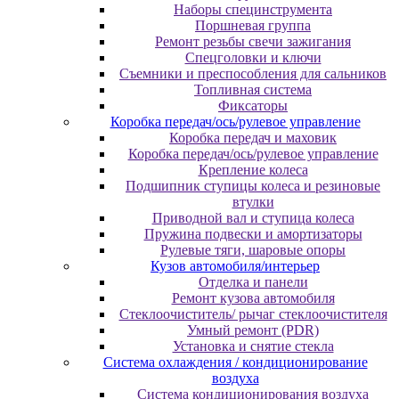
Наборы специнструмента
Поршневая группа
Ремонт резьбы свечи зажигания
Спецголовки и ключи
Съемники и преспособления для сальников
Топливная система
Фиксаторы
Коробка передач/ось/рулевое управление
Коробка передач и маховик
Коробка передач/ось/рулевое управление
Крепление колеса
Подшипник ступицы колеса и резиновые
втулки
Приводной вал и ступица колеса
Пружина подвески и амортизаторы
Рулевые тяги, шаровые опоры
Кузов автомобиля/интерьер
Отделка и панели
Ремонт кузова автомобиля
Стеклоочиститель/ рычаг стеклоочистителя
Умный ремонт (PDR)
Установка и снятие стекла
Система охлаждения / кондиционирование
воздуха
Система кондиционирования воздуха