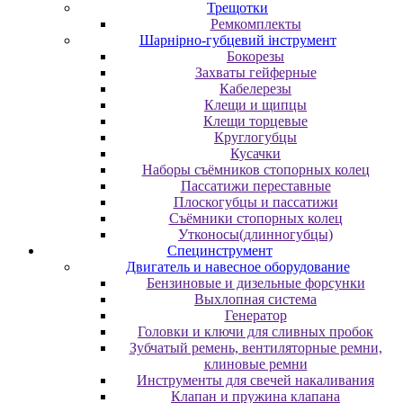
Трещотки
Ремкомплекты
Шарнірно-губцевий інструмент
Бокорезы
Захваты гейферные
Кабелерезы
Клещи и щипцы
Клещи торцевые
Круглогубцы
Кусачки
Наборы съёмников стопорных колец
Пассатижи переставные
Плоскогубцы и пассатижи
Съёмники стопорных колец
Утконосы(длинногубцы)
Специнструмент
Двигатель и навесное оборудование
Бензиновые и дизельные форсунки
Выхлопная система
Генератор
Головки и ключи для сливных пробок
Зубчатый ремень, вентиляторные ремни,
клиновые ремни
Инструменты для свечей накаливания
Клапан и пружина клапана