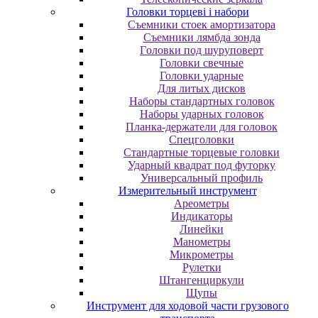
Головки торцеві і набори
Cъeмники cтoeк aмopтизaтopa
Cъeмники лямбдa зoндa
Гoлoвки пoд шуpупoвepт
Головки свечные
Головки ударные
Для литых дисков
Наборы стандартных головок
Наборы ударных головок
Планка-держатели для головок
Спецголовки
Стандартные торцевые головки
Ударный квадрат под футорку
Универсальный профиль
Измерительный инструмент
Ареометры
Индикаторы
Линейки
Манометры
Микрометры
Рулетки
Штангенциркули
Щупы
Инструмент для ходовой части грузового