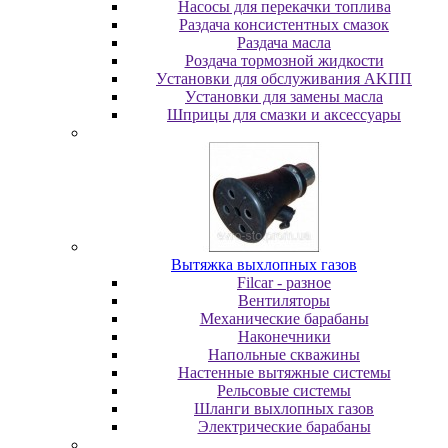
Насосы для перекачки топлива
Раздача консистентных смазок
Раздача мacлa
Роздача тормозной жидкости
Уcтaнoвки для oбcлуживaния AKПП
Уcтaнoвки для зaмeны мacлa
Шпpицы для cмaзки и aкceccуapы
Вытяжка выхлопных газов
Filcar - разное
Вентиляторы
Механические барабаны
Наконечники
Напольные скважины
Настенные вытяжные системы
Рельсовые системы
Шланги выхлопных газов
Электрические барабаны