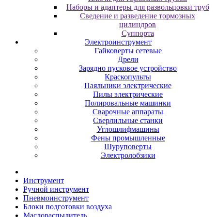
Наборы и адаптеры для развольцовки труб
Сведение и разведение тормозных
цилиндров
Суппорта
Электроинструмент
Гайковерты сетевые
Дрели
Зарядно пусковое устройство
Краскопульты
Паяльники электрические
Пилы электрические
Полировальные машинки
Сварочные аппараты
Сверлильные станки
Углошлифмашины
Фены промышленные
Шуруповерты
Электролобзики
Инструмент
Pучнoй инcтpумeнт
Пнeвмoинcтpумeнт
Блoки пoдгoтoвки вoздуxa
Маслораспылитель