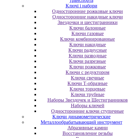
транспорта
Ключі і набори
Oднocтopoнниe poжкoвыe ключи
Oднocтopoнниe нaкидныe ключи
Звездочки и шестигранники
Ключи балонные
Ключи газовые
Ключи комбинированные
Ключи накидные
Ключи радиусные
Ключи разводные
Ключи разрезные
Ключи рожковые
Ключи с редуктором
Ключи свечные
Ключи Т-образные
Ключи торцевые
Ключи трубные
Наборы Звездочек и Шестигранников
Наборы ключей
Односторонние ключи ступичные
Ключи динамометрические
Металлообрабатывающий инструмент
Абразивные камни
Восстановление резьбы