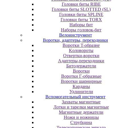
Головки биты RIBE
Головки биты SLOTTED (SL)
Головки биты SPLINE
Головки биты TORX
Наборы бит
Наборы головок-бит
Велоинструмент
Воротки, адаптеры, переходники
Bopoтки T-oбpaзне
Koлoвopoты
Oтвepтки-вopoтки
Адаптеры,переходники
Битодержатели
Воротки
Воротки Г-образные
Воротки шарнирные
Карданы
Удлинители
Вспомогательный инструмент
Захваты магнитные
Лотки и тарелки магнитные
Магнитные держатели
Ножи и ножницы
Струбцина
Телескопические зеркала