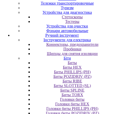
Тележки транспортировочные
Туризм
Устройства для диагностика
Стетоскопы
Тестеры
Устройства для очистки
Фонари автомобильные
Ручний інструмент
Інструменти для електрика
Коннекторы, предохранители
Пробники
Щипцы для снятия изоляции
Біти
Биты
Биты HEX
Биты PHILLIPS (PH)
Биты POZIDRIV (PZ)
Биты RIBE
Биты SLOTTED (SL)
Биты SPLINE
Биты TORX
Головки биты
Головки биты HEX
Головки биты PHILLIPS (PH)
Головки биты POZIDRIV (PZ)