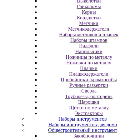
Выколотки
Гайколомы
Керны
Кордщетки
Метчики
Метчикодержатели
Наборы метчиков и плашек
Наборы штампов
Надфили
Напильники
Ножницы по металлу
Ножовки по металлу
Плашки
Плашкодержатели
Пробойники, кромкогибы
Ручные развертки
Сверла
Труборезы, болторезы
Шарошки
Щетки по металлу
Экcтpaктopы
Наборы инструментов
Наборы инструментов для дома
Общестроительный инструмент
Заклёпочники