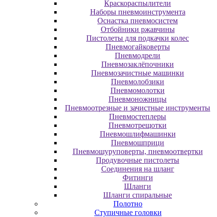
Краскораспылители
Наборы пневмоинструмента
Оснастка пневмосистем
Отбойники ржавчины
Пистолеты для подкачки колес
Пневмогайковерты
Пневмодрели
Пневмозаклёпочники
Пневмозачистные машинки
Пневмолобзики
Пневмомолотки
Пневмоножницы
Пневмоотрезные и зачистные инструменты
Пневмостеплеры
Пневмотрещотки
Пневмошлифмашинки
Пневмошприци
Пневмошуруповерты, пневмоотвертки
Продувочные пистолеты
Соединения на шланг
Фитинги
Шланги
Шланги спиральные
Полотно
Ступичные головки