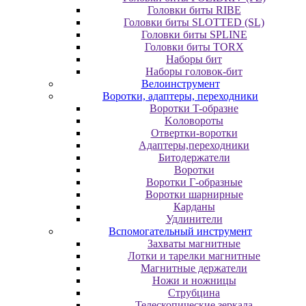
Головки биты RIBE
Головки биты SLOTTED (SL)
Головки биты SPLINE
Головки биты TORX
Наборы бит
Наборы головок-бит
Велоинструмент
Воротки, адаптеры, переходники
Bopoтки T-oбpaзне
Koлoвopoты
Oтвepтки-вopoтки
Адаптеры,переходники
Битодержатели
Воротки
Воротки Г-образные
Воротки шарнирные
Карданы
Удлинители
Вспомогательный инструмент
Захваты магнитные
Лотки и тарелки магнитные
Магнитные держатели
Ножи и ножницы
Струбцина
Телескопические зеркала