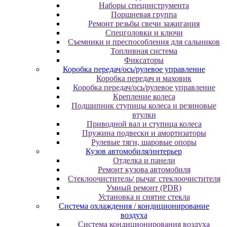
Наборы специнструмента
Поршневая группа
Ремонт резьбы свечи зажигания
Спецголовки и ключи
Съемники и преспособления для сальников
Топливная система
Фиксаторы
Коробка передач/ось/рулевое управление
Коробка передач и маховик
Коробка передач/ось/рулевое управление
Крепление колеса
Подшипник ступицы колеса и резиновые
втулки
Приводной вал и ступица колеса
Пружина подвески и амортизаторы
Рулевые тяги, шаровые опоры
Кузов автомобиля/интерьер
Отделка и панели
Ремонт кузова автомобиля
Стеклоочиститель/ рычаг стеклоочистителя
Умный ремонт (PDR)
Установка и снятие стекла
Система охлаждения / кондиционирование
воздуха
Система кондиционирования воздуха