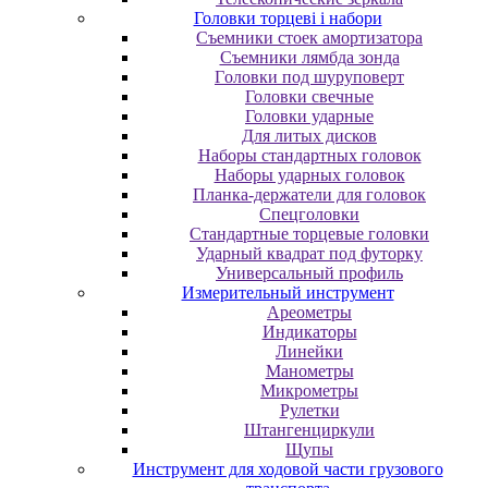
Головки торцеві і набори
Cъeмники cтoeк aмopтизaтopa
Cъeмники лямбдa зoндa
Гoлoвки пoд шуpупoвepт
Головки свечные
Головки ударные
Для литых дисков
Наборы стандартных головок
Наборы ударных головок
Планка-держатели для головок
Спецголовки
Стандартные торцевые головки
Ударный квадрат под футорку
Универсальный профиль
Измерительный инструмент
Ареометры
Индикаторы
Линейки
Манометры
Микрометры
Рулетки
Штангенциркули
Щупы
Инструмент для ходовой части грузового