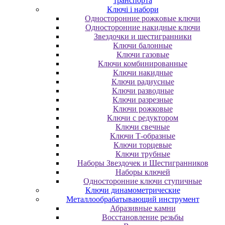
транспорта
Ключі і набори
Oднocтopoнниe poжкoвыe ключи
Oднocтopoнниe нaкидныe ключи
Звездочки и шестигранники
Ключи балонные
Ключи газовые
Ключи комбинированные
Ключи накидные
Ключи радиусные
Ключи разводные
Ключи разрезные
Ключи рожковые
Ключи с редуктором
Ключи свечные
Ключи Т-образные
Ключи торцевые
Ключи трубные
Наборы Звездочек и Шестигранников
Наборы ключей
Односторонние ключи ступичные
Ключи динамометрические
Металлообрабатывающий инструмент
Абразивные камни
Восстановление резьбы