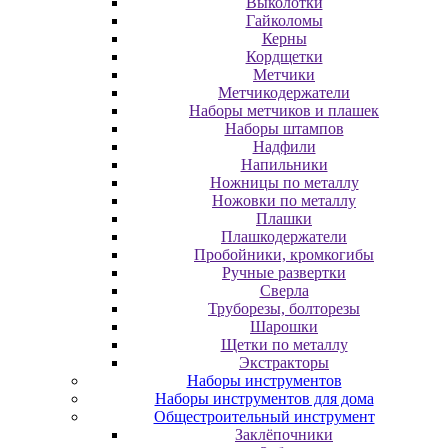
Выколотки
Гайколомы
Керны
Кордщетки
Метчики
Метчикодержатели
Наборы метчиков и плашек
Наборы штампов
Надфили
Напильники
Ножницы по металлу
Ножовки по металлу
Плашки
Плашкодержатели
Пробойники, кромкогибы
Ручные развертки
Сверла
Труборезы, болторезы
Шарошки
Щетки по металлу
Экcтpaктopы
Наборы инструментов
Наборы инструментов для дома
Общестроительный инструмент
Заклёпочники