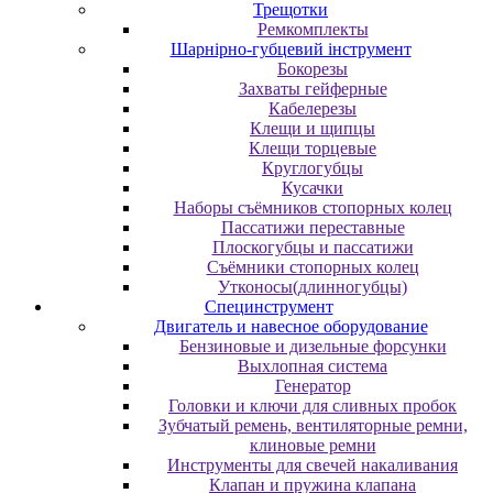
Трещотки
Ремкомплекты
Шарнірно-губцевий інструмент
Бокорезы
Захваты гейферные
Кабелерезы
Клещи и щипцы
Клещи торцевые
Круглогубцы
Кусачки
Наборы съёмников стопорных колец
Пассатижи переставные
Плоскогубцы и пассатижи
Съёмники стопорных колец
Утконосы(длинногубцы)
Специнструмент
Двигатель и навесное оборудование
Бензиновые и дизельные форсунки
Выхлопная система
Генератор
Головки и ключи для сливных пробок
Зубчатый ремень, вентиляторные ремни,
клиновые ремни
Инструменты для свечей накаливания
Клапан и пружина клапана