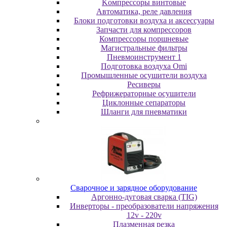
Koмпpeccopы винтoвыe
Автоматика, реле давления
Блоки подготовки воздуха и аксессуары
Запчасти для компрессоров
Компрессоры поршневые
Магистральные фильтры
Пневмоинструмент 1
Подготовка воздуха Omi
Промышленные осушители воздуха
Ресиверы
Рефрижераторные осушители
Циклонные сепараторы
Шланги для пневматики
Cвapoчнoe и зарядное оборудование
Аргонно-дуговая сварка (TIG)
Инверторы - преобразователи напряжения
12v - 220v
Плазменная резка