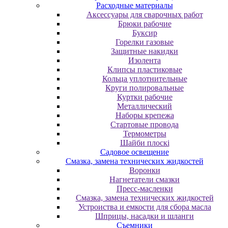
Расходные материалы
Аксессуары для сварочных работ
Брюки рабочие
Буксир
Горелки газовые
Защитные накидки
Изолента
Клипсы пластиковые
Кольца уплотнительные
Круги полировальные
Куртки рабочие
Металлический
Наборы крепежа
Стартовые провода
Термометры
Шайби плоскі
Садовое освещение
Смазка, замена технических жидкостей
Воронки
Нагнетатели смазки
Пресс-масленки
Смазка, замена технических жидкостей
Устроиства и емкости для сбора масла
Шприцы, насадки и шланги
Съемники