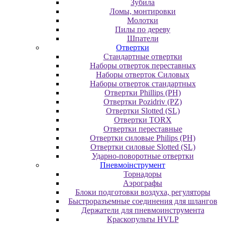
Зубила
Ломы, монтировки
Молотки
Пилы по дереву
Шпатели
Отвертки
Cтандартные отвертки
Наборы отверток переставных
Наборы отверток Силовых
Наборы отверток стандартных
Отвертки Phillips (PH)
Отвертки Pozidriv (PZ)
Отвертки Slotted (SL)
Отвертки TORX
Отвертки переставные
Отвертки силовые Philips (PH)
Отвертки силовые Slotted (SL)
Ударно-поворотные отвертки
Пневмоінструмент
Topнaдopы
Аэрографы
Блоки подготовки воздуха, регуляторы
Быстроразъемные соединения для шлангов
Держатели для пневмоинструмента
Краскопульты HVLP