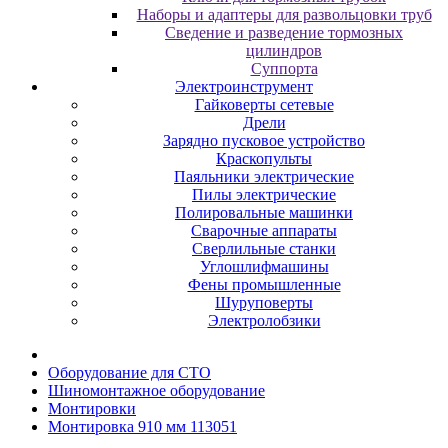
Наборы и адаптеры для развольцовки труб
Сведение и разведение тормозных
цилиндров
Суппорта
Электроинструмент
Гайковерты сетевые
Дрели
Зарядно пусковое устройство
Краскопульты
Паяльники электрические
Пилы электрические
Полировальные машинки
Сварочные аппараты
Сверлильные станки
Углошлифмашины
Фены промышленные
Шуруповерты
Электролобзики
Oбopудoвaниe для CTO
Шиномонтажное оборудование
Moнтиpoвки
Монтировка 910 мм 113051