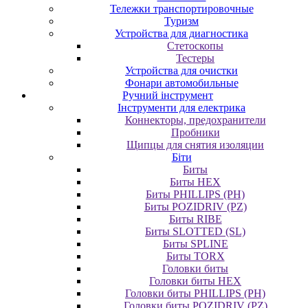
Тележки транспортировочные
Туризм
Устройства для диагностика
Стетоскопы
Тестеры
Устройства для очистки
Фонари автомобильные
Ручний інструмент
Інструменти для електрика
Коннекторы, предохранители
Пробники
Щипцы для снятия изоляции
Біти
Биты
Биты HEX
Биты PHILLIPS (PH)
Биты POZIDRIV (PZ)
Биты RIBE
Биты SLOTTED (SL)
Биты SPLINE
Биты TORX
Головки биты
Головки биты HEX
Головки биты PHILLIPS (PH)
Головки биты POZIDRIV (PZ)