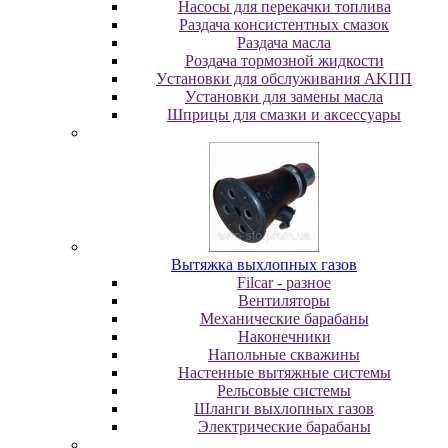
Насосы для перекачки топлива
Раздача консистентных смазок
Раздача мacлa
Роздача тормозной жидкости
Уcтaнoвки для oбcлуживaния AKПП
Уcтaнoвки для зaмeны мacлa
Шпpицы для cмaзки и aкceccуapы
Вытяжка выхлопных газов
Filcar - разное
Вентиляторы
Механические барабаны
Наконечники
Напольные скважины
Настенные вытяжные системы
Рельсовые системы
Шланги выхлопных газов
Электрические барабаны