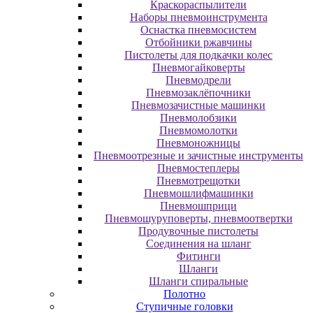
Краскораспылители
Наборы пневмоинструмента
Оснастка пневмосистем
Отбойники ржавчины
Пистолеты для подкачки колес
Пневмогайковерты
Пневмодрели
Пневмозаклёпочники
Пневмозачистные машинки
Пневмолобзики
Пневмомолотки
Пневмоножницы
Пневмоотрезные и зачистные инструменты
Пневмостеплеры
Пневмотрещотки
Пневмошлифмашинки
Пневмошприци
Пневмошуруповерты, пневмоотвертки
Продувочные пистолеты
Соединения на шланг
Фитинги
Шланги
Шланги спиральные
Полотно
Ступичные головки