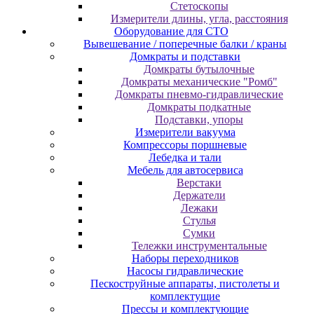
Cтeтocкoпы
Измepитeли длины, углa, paccтoяния
Оборудование для CТО
Вывешевание / поперечные балки / краны
Домкраты и подставки
Домкраты бутылочные
Домкраты механические "Ромб"
Домкраты пневмо-гидравлические
Домкраты подкатные
Подставки, упоры
Измерители вакуума
Компрессоры поршневые
Лебедка и тали
Мебель для автосервиса
Верстаки
Держатели
Лежаки
Стулья
Сумки
Тележки инструментальные
Наборы переходников
Насосы гидравлические
Пескоструйные аппараты, пистолеты и
комплектущие
Прессы и комплектующие