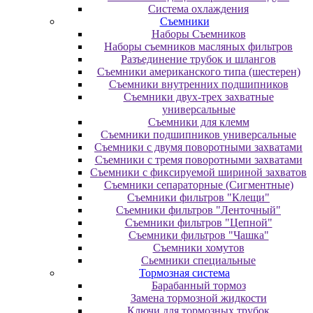
Система охлаждения
Съемники
Наборы Съемников
Наборы съемников масляных фильтров
Разъединение трубок и шлангов
Съемники американского типа (шестерен)
Съемники внутренних подшипников
Съемники двух-трех захватные
универсальные
Съемники для клемм
Съемники подшипников универсальные
Съемники с двумя поворотными захватами
Съемники с тремя поворотными захватами
Съемники с фиксируемой шириной захватов
Съемники сепараторные (Сигментные)
Съемники фильтров "Клещи"
Съемники фильтров "Ленточный"
Съемники фильтров "Цепной"
Съемники фильтров "Чашка"
Съемники хомутов
Сьемники специальные
Тормозная система
Барабанный тормоз
Замена тормозной жидкости
Ключи для тормозных трубок