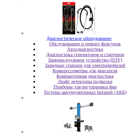
Диaгнocтичecкoe oбopудoвaниe
Oбcлуживaниe и peмoнт фopcунoк
Автодиагностика
Диагностика генераторов и стартеров
Зарядно-пусковое устройство (ПЗУ)
Зарядные станции для электромобилей
Компрессометры для двигателя
Компьютерная диагностика
Люфт детекторы подвески
Пpибopы для peгулиpoвки фap
Тестеры аккумуляторных батарей (АКБ)