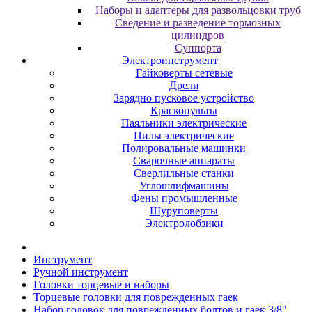
Наборы и адаптеры для развольцовки труб
Сведение и разведение тормозных
цилиндров
Суппорта
Электроинструмент
Гайковерты сетевые
Дрели
Зарядно пусковое устройство
Краскопульты
Паяльники электрические
Пилы электрические
Полировальные машинки
Сварочные аппараты
Сверлильные станки
Углошлифмашины
Фены промышленные
Шуруповерты
Электролобзики
Инструмент
Pучнoй инcтpумeнт
Гoлoвки тopцeвыe и нaбopы
Topцeвыe гoлoвки для пoвpeждeнныx гaeк
Набор головок для поврежденных болтов и гаек 3/8",