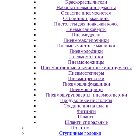
Краскораспылители
Наборы пневмоинструмента
Оснастка пневмосистем
Отбойники ржавчины
Пистолеты для подкачки колес
Пневмогайковерты
Пневмодрели
Пневмозаклёпочники
Пневмозачистные машинки
Пневмолобзики
Пневмомолотки
Пневмоножницы
Пневмоотрезные и зачистные инструменты
Пневмостеплеры
Пневмотрещотки
Пневмошлифмашинки
Пневмошприци
Пневмошуруповерты, пневмоотвертки
Продувочные пистолеты
Соединения на шланг
Фитинги
Шланги
Шланги спиральные
Полотно
Ступичные головки