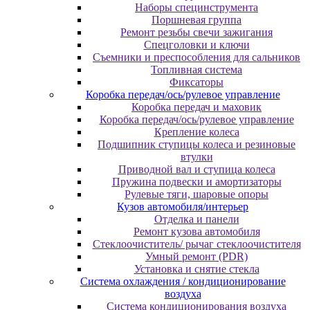
Наборы специнструмента
Поршневая группа
Ремонт резьбы свечи зажигания
Спецголовки и ключи
Съемники и преспособления для сальников
Топливная система
Фиксаторы
Коробка передач/ось/рулевое управление
Коробка передач и маховик
Коробка передач/ось/рулевое управление
Крепление колеса
Подшипник ступицы колеса и резиновые
втулки
Приводной вал и ступица колеса
Пружина подвески и амортизаторы
Рулевые тяги, шаровые опоры
Кузов автомобиля/интерьер
Отделка и панели
Ремонт кузова автомобиля
Стеклоочиститель/ рычаг стеклоочистителя
Умный ремонт (PDR)
Установка и снятие стекла
Система охлаждения / кондиционирование
воздуха
Система кондиционирования воздуха