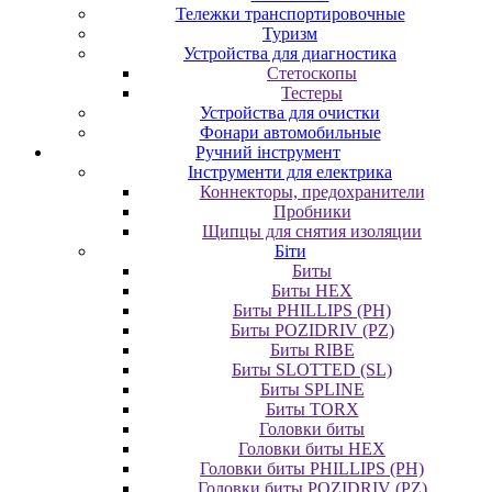
Тележки транспортировочные
Туризм
Устройства для диагностика
Стетоскопы
Тестеры
Устройства для очистки
Фонари автомобильные
Ручний інструмент
Інструменти для електрика
Коннекторы, предохранители
Пробники
Щипцы для снятия изоляции
Біти
Биты
Биты HEX
Биты PHILLIPS (PH)
Биты POZIDRIV (PZ)
Биты RIBE
Биты SLOTTED (SL)
Биты SPLINE
Биты TORX
Головки биты
Головки биты HEX
Головки биты PHILLIPS (PH)
Головки биты POZIDRIV (PZ)