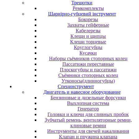
Трещотки
Ремкомплекты
Шарнірно-губцевий інструмент
Бокорезы
Захваты гейферные
Кабелерезы
Клещи и щипцы
Клещи торцевые
Круглогубцы
Кусачки
Наборы съёмников стопорных колец
Пассатижи переставные
Плоскогубцы и пассатижи
Съёмники стопорных колец
Утконосы(длинногубцы)
Специнструмент
Двигатель и навесное оборудование
Бензиновые и дизельные форсунки
Выхлопная система
Генератор
Головки и ключи для сливных пробок
Зубчатый ремень, вентиляторные ремни,
клиновые ремни
Инструменты для свечей накаливания
Клапан и пружина клапана