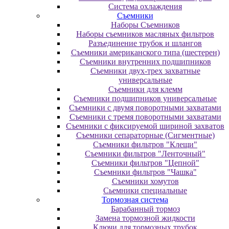
Система охлаждения
Съемники
Наборы Съемников
Наборы съемников масляных фильтров
Разъединение трубок и шлангов
Съемники американского типа (шестерен)
Съемники внутренних подшипников
Съемники двух-трех захватные
универсальные
Съемники для клемм
Съемники подшипников универсальные
Съемники с двумя поворотными захватами
Съемники с тремя поворотными захватами
Съемники с фиксируемой шириной захватов
Съемники сепараторные (Сигментные)
Съемники фильтров "Клещи"
Съемники фильтров "Ленточный"
Съемники фильтров "Цепной"
Съемники фильтров "Чашка"
Съемники хомутов
Сьемники специальные
Тормозная система
Барабанный тормоз
Замена тормозной жидкости
Ключи для тормозных трубок