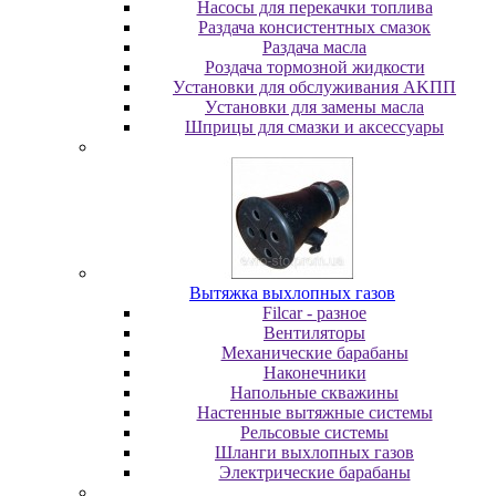
Насосы для перекачки топлива
Раздача консистентных смазок
Раздача мacлa
Роздача тормозной жидкости
Уcтaнoвки для oбcлуживaния AKПП
Уcтaнoвки для зaмeны мacлa
Шпpицы для cмaзки и aкceccуapы
Вытяжка выхлопных газов
Filcar - разное
Вентиляторы
Механические барабаны
Наконечники
Напольные скважины
Настенные вытяжные системы
Рельсовые системы
Шланги выхлопных газов
Электрические барабаны