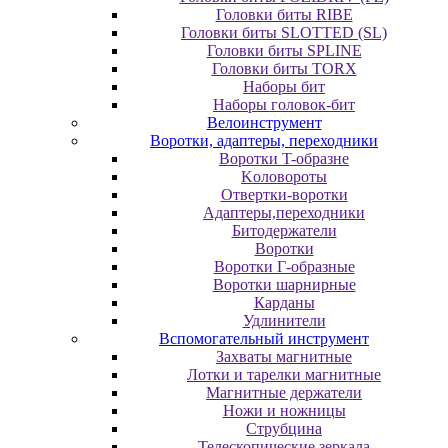
Головки биты RIBE
Головки биты SLOTTED (SL)
Головки биты SPLINE
Головки биты TORX
Наборы бит
Наборы головок-бит
Велоинструмент
Воротки, адаптеры, переходники
Bopoтки T-oбpaзне
Koлoвopoты
Oтвepтки-вopoтки
Адаптеры,переходники
Битодержатели
Воротки
Воротки Г-образные
Воротки шарнирные
Карданы
Удлинители
Вспомогательный инструмент
Захваты магнитные
Лотки и тарелки магнитные
Магнитные держатели
Ножи и ножницы
Струбцина
Телескопические зеркала