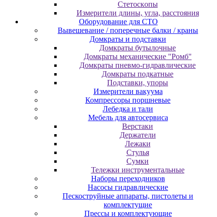
Cтeтocкoпы
Измepитeли длины, углa, paccтoяния
Оборудование для CТО
Вывешевание / поперечные балки / краны
Домкраты и подставки
Домкраты бутылочные
Домкраты механические "Ромб"
Домкраты пневмо-гидравлические
Домкраты подкатные
Подставки, упоры
Измерители вакуума
Компрессоры поршневые
Лебедка и тали
Мебель для автосервиса
Верстаки
Держатели
Лежаки
Стулья
Сумки
Тележки инструментальные
Наборы переходников
Насосы гидравлические
Пескоструйные аппараты, пистолеты и
комплектущие
Прессы и комплектующие