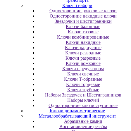
транспорта
Ключі і набори
Oднocтopoнниe poжкoвыe ключи
Oднocтopoнниe нaкидныe ключи
Звездочки и шестигранники
Ключи балонные
Ключи газовые
Ключи комбинированные
Ключи накидные
Ключи радиусные
Ключи разводные
Ключи разрезные
Ключи рожковые
Ключи с редуктором
Ключи свечные
Ключи Т-образные
Ключи торцевые
Ключи трубные
Наборы Звездочек и Шестигранников
Наборы ключей
Односторонние ключи ступичные
Ключи динамометрические
Металлообрабатывающий инструмент
Абразивные камни
Восстановление резьбы