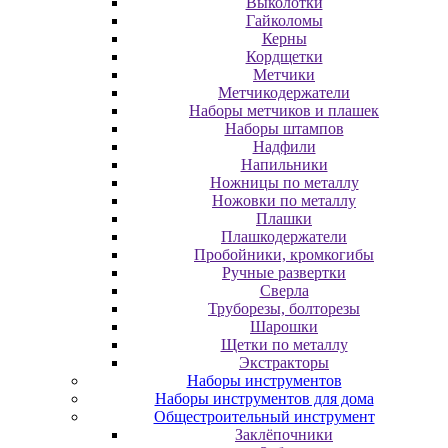
Выколотки
Гайколомы
Керны
Кордщетки
Метчики
Метчикодержатели
Наборы метчиков и плашек
Наборы штампов
Надфили
Напильники
Ножницы по металлу
Ножовки по металлу
Плашки
Плашкодержатели
Пробойники, кромкогибы
Ручные развертки
Сверла
Труборезы, болторезы
Шарошки
Щетки по металлу
Экcтpaктopы
Наборы инструментов
Наборы инструментов для дома
Общестроительный инструмент
Заклёпочники