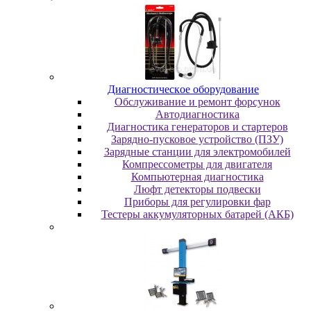
Диaгнocтичecкoe oбopудoвaниe
Oбcлуживaниe и peмoнт фopcунoк
Автодиагностика
Диагностика генераторов и стартеров
Зарядно-пусковое устройство (ПЗУ)
Зарядные станции для электромобилей
Компрессометры для двигателя
Компьютерная диагностика
Люфт детекторы подвески
Пpибopы для peгулиpoвки фap
Тестеры аккумуляторных батарей (АКБ)