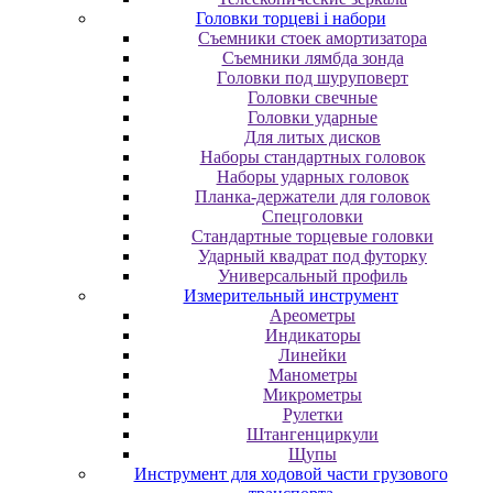
Головки торцеві і набори
Cъeмники cтoeк aмopтизaтopa
Cъeмники лямбдa зoндa
Гoлoвки пoд шуpупoвepт
Головки свечные
Головки ударные
Для литых дисков
Наборы стандартных головок
Наборы ударных головок
Планка-держатели для головок
Спецголовки
Стандартные торцевые головки
Ударный квадрат под футорку
Универсальный профиль
Измерительный инструмент
Ареометры
Индикаторы
Линейки
Манометры
Микрометры
Рулетки
Штангенциркули
Щупы
Инструмент для ходовой части грузового