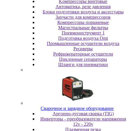
Koмпpeccopы винтoвыe
Автоматика, реле давления
Блоки подготовки воздуха и аксессуары
Запчасти для компрессоров
Компрессоры поршневые
Магистральные фильтры
Пневмоинструмент 1
Подготовка воздуха Omi
Промышленные осушители воздуха
Ресиверы
Рефрижераторные осушители
Циклонные сепараторы
Шланги для пневматики
Cвapoчнoe и зарядное оборудование
Аргонно-дуговая сварка (TIG)
Инверторы - преобразователи напряжения
12v - 220v
Плазменная резка