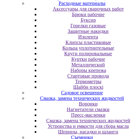
Расходные материалы
Аксессуары для сварочных работ
Брюки рабочие
Буксир
Горелки газовые
Защитные накидки
Изолента
Клипсы пластиковые
Кольца уплотнительные
Круги полировальные
Куртки рабочие
Металлический
Наборы крепежа
Стартовые провода
Термометры
Шайби плоскі
Садовое освещение
Смазка, замена технических жидкостей
Воронки
Нагнетатели смазки
Пресс-масленки
Смазка, замена технических жидкостей
Устроиства и емкости для сбора масла
Шприцы, насадки и шланги
Съемники