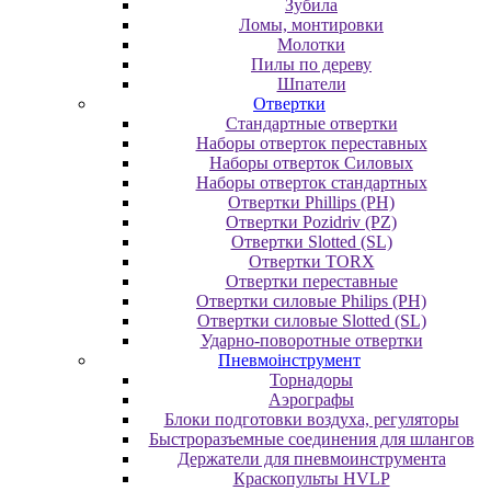
Зубила
Ломы, монтировки
Молотки
Пилы по дереву
Шпатели
Отвертки
Cтандартные отвертки
Наборы отверток переставных
Наборы отверток Силовых
Наборы отверток стандартных
Отвертки Phillips (PH)
Отвертки Pozidriv (PZ)
Отвертки Slotted (SL)
Отвертки TORX
Отвертки переставные
Отвертки силовые Philips (PH)
Отвертки силовые Slotted (SL)
Ударно-поворотные отвертки
Пневмоінструмент
Topнaдopы
Аэрографы
Блоки подготовки воздуха, регуляторы
Быстроразъемные соединения для шлангов
Держатели для пневмоинструмента
Краскопульты HVLP