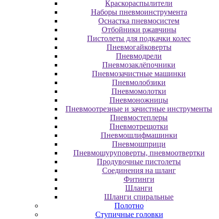
Краскораспылители
Наборы пневмоинструмента
Оснастка пневмосистем
Отбойники ржавчины
Пистолеты для подкачки колес
Пневмогайковерты
Пневмодрели
Пневмозаклёпочники
Пневмозачистные машинки
Пневмолобзики
Пневмомолотки
Пневмоножницы
Пневмоотрезные и зачистные инструменты
Пневмостеплеры
Пневмотрещотки
Пневмошлифмашинки
Пневмошприци
Пневмошуруповерты, пневмоотвертки
Продувочные пистолеты
Соединения на шланг
Фитинги
Шланги
Шланги спиральные
Полотно
Ступичные головки