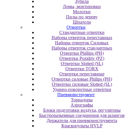
Зубила
Ломы, монтировки
Молотки
Пилы по дереву
Шпатели
Отвертки
Cтандартные отвертки
Наборы отверток переставных
Наборы отверток Силовых
Наборы отверток стандартных
Отвертки Phillips (PH)
Отвертки Pozidriv (PZ)
Отвертки Slotted (SL)
Отвертки TORX
Отвертки переставные
Отвертки силовые Philips (PH)
Отвертки силовые Slotted (SL)
Ударно-поворотные отвертки
Пневмоінструмент
Topнaдopы
Аэрографы
Блоки подготовки воздуха, регуляторы
Быстроразъемные соединения для шлангов
Держатели для пневмоинструмента
Краскопульты HVLP