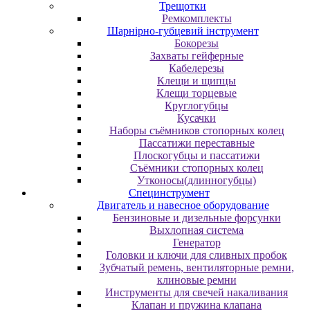
Трещотки
Ремкомплекты
Шарнірно-губцевий інструмент
Бокорезы
Захваты гейферные
Кабелерезы
Клещи и щипцы
Клещи торцевые
Круглогубцы
Кусачки
Наборы съёмников стопорных колец
Пассатижи переставные
Плоскогубцы и пассатижи
Съёмники стопорных колец
Утконосы(длинногубцы)
Специнструмент
Двигатель и навесное оборудование
Бензиновые и дизельные форсунки
Выхлопная система
Генератор
Головки и ключи для сливных пробок
Зубчатый ремень, вентиляторные ремни,
клиновые ремни
Инструменты для свечей накаливания
Клапан и пружина клапана