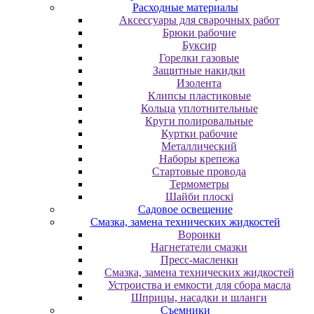
Расходные материалы
Аксессуары для сварочных работ
Брюки рабочие
Буксир
Горелки газовые
Защитные накидки
Изолента
Клипсы пластиковые
Кольца уплотнительные
Круги полировальные
Куртки рабочие
Металлический
Наборы крепежа
Стартовые провода
Термометры
Шайби плоскі
Садовое освещение
Смазка, замена технических жидкостей
Воронки
Нагнетатели смазки
Пресс-масленки
Смазка, замена технических жидкостей
Устроиства и емкости для сбора масла
Шприцы, насадки и шланги
Съемники