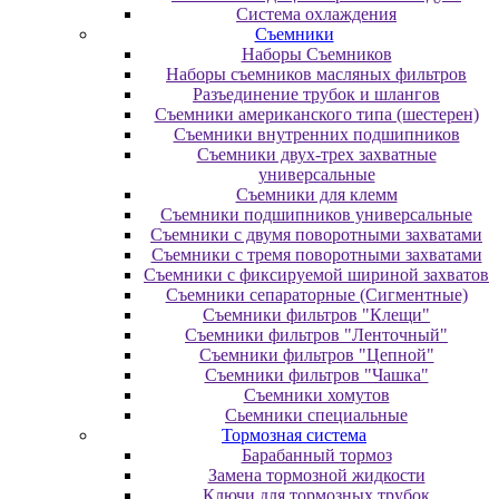
Система охлаждения
Съемники
Наборы Съемников
Наборы съемников масляных фильтров
Разъединение трубок и шлангов
Съемники американского типа (шестерен)
Съемники внутренних подшипников
Съемники двух-трех захватные
универсальные
Съемники для клемм
Съемники подшипников универсальные
Съемники с двумя поворотными захватами
Съемники с тремя поворотными захватами
Съемники с фиксируемой шириной захватов
Съемники сепараторные (Сигментные)
Съемники фильтров "Клещи"
Съемники фильтров "Ленточный"
Съемники фильтров "Цепной"
Съемники фильтров "Чашка"
Съемники хомутов
Сьемники специальные
Тормозная система
Барабанный тормоз
Замена тормозной жидкости
Ключи для тормозных трубок