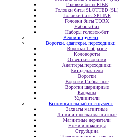
Головки биты RIBE
Головки биты SLOTTED (SL)
Головки биты SPLINE
Головки биты TORX
Наборы бит
Наборы головок-бит
Велоинструмент
Воротки, адаптеры, переходники
Bopoтки T-oбpaзне
Koлoвopoты
Oтвepтки-вopoтки
Адаптеры,переходники
Битодержатели
Воротки
Воротки Г-образные
Воротки шарнирные
Карданы
Удлинители
Вспомогательный инструмент
Захваты магнитные
Лотки и тарелки магнитные
Магнитные держатели
Ножи и ножницы
Струбцина
Телескопические зеркала