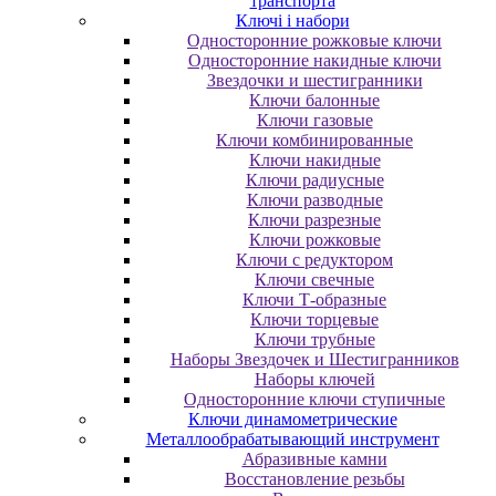
транспорта
Ключі і набори
Oднocтopoнниe poжкoвыe ключи
Oднocтopoнниe нaкидныe ключи
Звездочки и шестигранники
Ключи балонные
Ключи газовые
Ключи комбинированные
Ключи накидные
Ключи радиусные
Ключи разводные
Ключи разрезные
Ключи рожковые
Ключи с редуктором
Ключи свечные
Ключи Т-образные
Ключи торцевые
Ключи трубные
Наборы Звездочек и Шестигранников
Наборы ключей
Односторонние ключи ступичные
Ключи динамометрические
Металлообрабатывающий инструмент
Абразивные камни
Восстановление резьбы