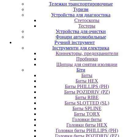
Тележки транспортировочные
Туризм
Устройства для диагностика
Стетоскопы
Тестеры
Устройства для очистки
Фонари автомобильные
Ручний інструмент
Інструменти для електрика
Коннекторы, предохранители
Пробники
Щипцы для снятия изоляции
Біти
Биты
Биты HEX
Биты PHILLIPS (PH)
Биты POZIDRIV (PZ)
Биты RIBE
Биты SLOTTED (SL)
Биты SPLINE
Биты TORX
Головки биты
Головки биты HEX
Головки биты PHILLIPS (PH)
Головки биты POZIDRIV (PZ)