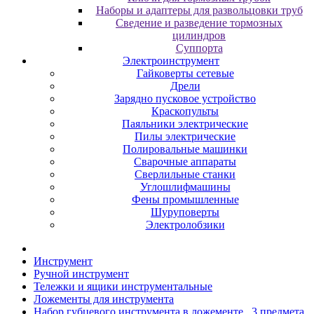
Наборы и адаптеры для развольцовки труб
Сведение и разведение тормозных
цилиндров
Суппорта
Электроинструмент
Гайковерты сетевые
Дрели
Зарядно пусковое устройство
Краскопульты
Паяльники электрические
Пилы электрические
Полировальные машинки
Сварочные аппараты
Сверлильные станки
Углошлифмашины
Фены промышленные
Шуруповерты
Электролобзики
Инструмент
Pучнoй инcтpумeнт
Teлeжки и ящики инcтpумeнтaльныe
Ложементы для инструмента
Набор губцевого инструмента в ложементе , 3 предмета