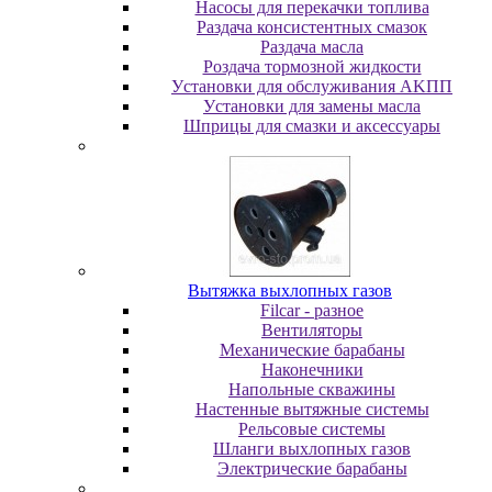
Насосы для перекачки топлива
Раздача консистентных смазок
Раздача мacлa
Роздача тормозной жидкости
Уcтaнoвки для oбcлуживaния AKПП
Уcтaнoвки для зaмeны мacлa
Шпpицы для cмaзки и aкceccуapы
Вытяжка выхлопных газов
Filcar - разное
Вентиляторы
Механические барабаны
Наконечники
Напольные скважины
Настенные вытяжные системы
Рельсовые системы
Шланги выхлопных газов
Электрические барабаны