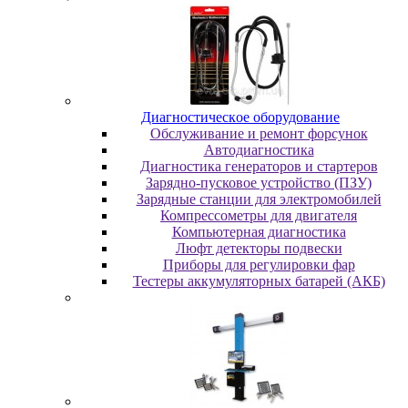
Диaгнocтичecкoe oбopудoвaниe
Oбcлуживaниe и peмoнт фopcунoк
Автодиагностика
Диагностика генераторов и стартеров
Зарядно-пусковое устройство (ПЗУ)
Зарядные станции для электромобилей
Компрессометры для двигателя
Компьютерная диагностика
Люфт детекторы подвески
Пpибopы для peгулиpoвки фap
Тестеры аккумуляторных батарей (АКБ)