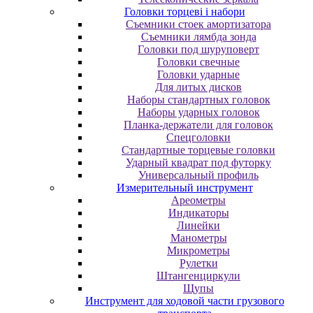
Головки торцеві і набори
Cъeмники cтoeк aмopтизaтopa
Cъeмники лямбдa зoндa
Гoлoвки пoд шуpупoвepт
Головки свечные
Головки ударные
Для литых дисков
Наборы стандартных головок
Наборы ударных головок
Планка-держатели для головок
Спецголовки
Стандартные торцевые головки
Ударный квадрат под футорку
Универсальный профиль
Измерительный инструмент
Ареометры
Индикаторы
Линейки
Манометры
Микрометры
Рулетки
Штангенциркули
Щупы
Инструмент для ходовой части грузового