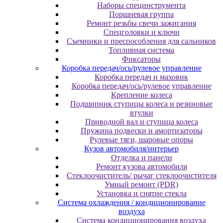
Наборы специнструмента
Поршневая группа
Ремонт резьбы свечи зажигания
Спецголовки и ключи
Съемники и преспособления для сальников
Топливная система
Фиксаторы
Коробка передач/ось/рулевое управление
Коробка передач и маховик
Коробка передач/ось/рулевое управление
Крепление колеса
Подшипник ступицы колеса и резиновые
втулки
Приводной вал и ступица колеса
Пружина подвески и амортизаторы
Рулевые тяги, шаровые опоры
Кузов автомобиля/интерьер
Отделка и панели
Ремонт кузова автомобиля
Стеклоочиститель/ рычаг стеклоочистителя
Умный ремонт (PDR)
Установка и снятие стекла
Система охлаждения / кондиционирование
воздуха
Система кондиционирования воздуха