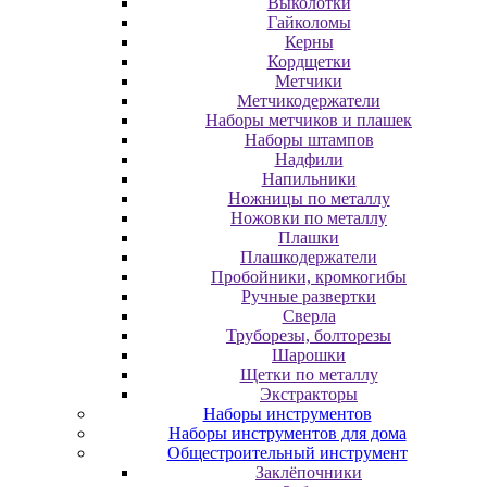
Выколотки
Гайколомы
Керны
Кордщетки
Метчики
Метчикодержатели
Наборы метчиков и плашек
Наборы штампов
Надфили
Напильники
Ножницы по металлу
Ножовки по металлу
Плашки
Плашкодержатели
Пробойники, кромкогибы
Ручные развертки
Сверла
Труборезы, болторезы
Шарошки
Щетки по металлу
Экcтpaктopы
Наборы инструментов
Наборы инструментов для дома
Общестроительный инструмент
Заклёпочники