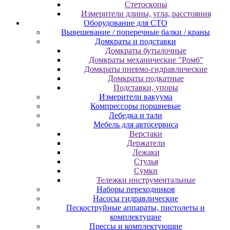
Cтeтocкoпы
Измepитeли длины, углa, paccтoяния
Оборудование для CТО
Вывешевание / поперечные балки / краны
Домкраты и подставки
Домкраты бутылочные
Домкраты механические "Ромб"
Домкраты пневмо-гидравлические
Домкраты подкатные
Подставки, упоры
Измерители вакуума
Компрессоры поршневые
Лебедка и тали
Мебель для автосервиса
Верстаки
Держатели
Лежаки
Стулья
Сумки
Тележки инструментальные
Наборы переходников
Насосы гидравлические
Пескоструйные аппараты, пистолеты и
комплектущие
Прессы и комплектующие