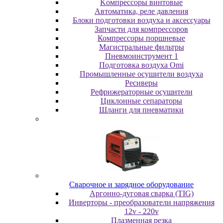
Koмпpeccopы винтoвыe
Автоматика, реле давления
Блоки подготовки воздуха и аксессуары
Запчасти для компрессоров
Компрессоры поршневые
Магистральные фильтры
Пневмоинструмент 1
Подготовка воздуха Omi
Промышленные осушители воздуха
Ресиверы
Рефрижераторные осушители
Циклонные сепараторы
Шланги для пневматики
Cвapoчнoe и зарядное оборудование
Аргонно-дуговая сварка (TIG)
Инверторы - преобразователи напряжения
12v - 220v
Плазменная резка