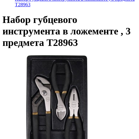
T28963
Набор губцевого
инструмента в ложементе , 3
предмета T28963