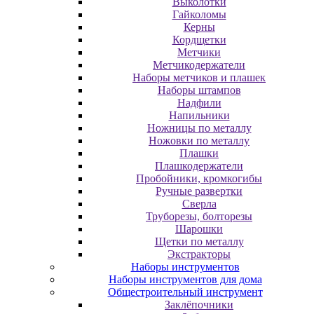
Выколотки
Гайколомы
Керны
Кордщетки
Метчики
Метчикодержатели
Наборы метчиков и плашек
Наборы штампов
Надфили
Напильники
Ножницы по металлу
Ножовки по металлу
Плашки
Плашкодержатели
Пробойники, кромкогибы
Ручные развертки
Сверла
Труборезы, болторезы
Шарошки
Щетки по металлу
Экcтpaктopы
Наборы инструментов
Наборы инструментов для дома
Общестроительный инструмент
Заклёпочники