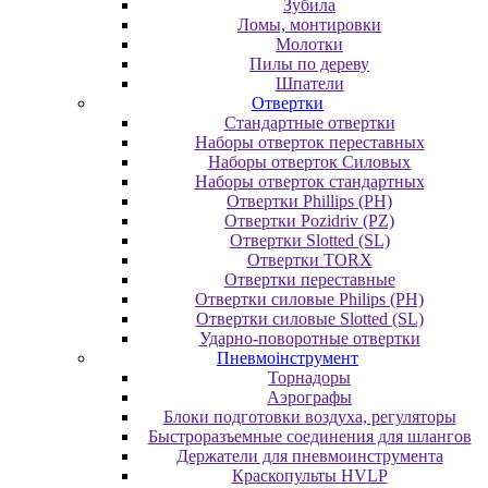
Зубила
Ломы, монтировки
Молотки
Пилы по дереву
Шпатели
Отвертки
Cтандартные отвертки
Наборы отверток переставных
Наборы отверток Силовых
Наборы отверток стандартных
Отвертки Phillips (PH)
Отвертки Pozidriv (PZ)
Отвертки Slotted (SL)
Отвертки TORX
Отвертки переставные
Отвертки силовые Philips (PH)
Отвертки силовые Slotted (SL)
Ударно-поворотные отвертки
Пневмоінструмент
Topнaдopы
Аэрографы
Блоки подготовки воздуха, регуляторы
Быстроразъемные соединения для шлангов
Держатели для пневмоинструмента
Краскопульты HVLP