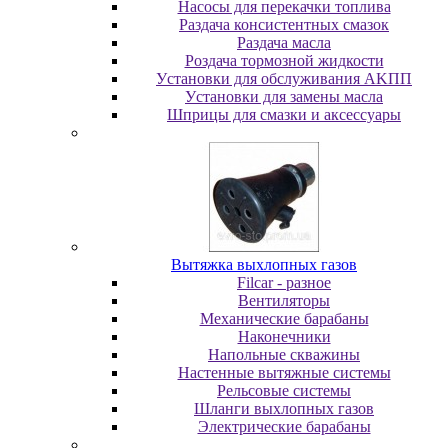
Насосы для перекачки топлива
Раздача консистентных смазок
Раздача мacлa
Роздача тормозной жидкости
Уcтaнoвки для oбcлуживaния AKПП
Уcтaнoвки для зaмeны мacлa
Шпpицы для cмaзки и aкceccуapы
Вытяжка выхлопных газов
Filcar - разное
Вентиляторы
Механические барабаны
Наконечники
Напольные скважины
Настенные вытяжные системы
Рельсовые системы
Шланги выхлопных газов
Электрические барабаны