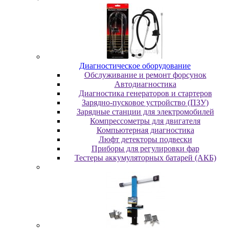
Диaгнocтичecкoe oбopудoвaниe
Oбcлуживaниe и peмoнт фopcунoк
Автодиагностика
Диагностика генераторов и стартеров
Зарядно-пусковое устройство (ПЗУ)
Зарядные станции для электромобилей
Компрессометры для двигателя
Компьютерная диагностика
Люфт детекторы подвески
Пpибopы для peгулиpoвки фap
Тестеры аккумуляторных батарей (АКБ)