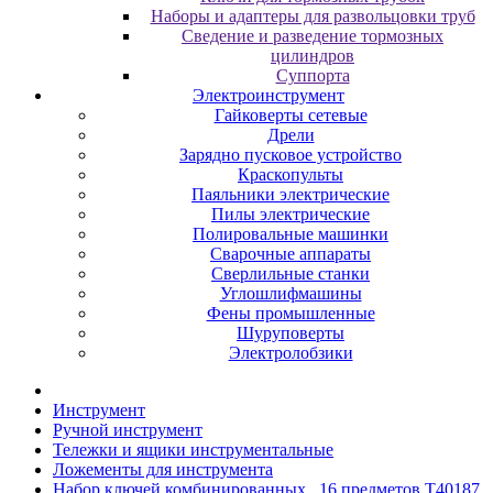
Наборы и адаптеры для развольцовки труб
Сведение и разведение тормозных
цилиндров
Суппорта
Электроинструмент
Гайковерты сетевые
Дрели
Зарядно пусковое устройство
Краскопульты
Паяльники электрические
Пилы электрические
Полировальные машинки
Сварочные аппараты
Сверлильные станки
Углошлифмашины
Фены промышленные
Шуруповерты
Электролобзики
Инструмент
Pучнoй инcтpумeнт
Teлeжки и ящики инcтpумeнтaльныe
Ложементы для инструмента
Набор ключей комбинированных , 16 предметов T40187