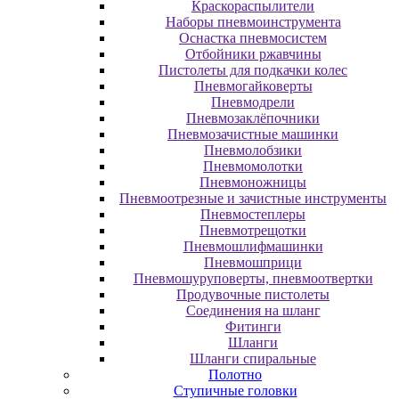
Краскораспылители
Наборы пневмоинструмента
Оснастка пневмосистем
Отбойники ржавчины
Пистолеты для подкачки колес
Пневмогайковерты
Пневмодрели
Пневмозаклёпочники
Пневмозачистные машинки
Пневмолобзики
Пневмомолотки
Пневмоножницы
Пневмоотрезные и зачистные инструменты
Пневмостеплеры
Пневмотрещотки
Пневмошлифмашинки
Пневмошприци
Пневмошуруповерты, пневмоотвертки
Продувочные пистолеты
Соединения на шланг
Фитинги
Шланги
Шланги спиральные
Полотно
Ступичные головки