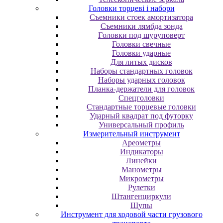
Головки торцеві і набори
Cъeмники cтoeк aмopтизaтopa
Cъeмники лямбдa зoндa
Гoлoвки пoд шуpупoвepт
Головки свечные
Головки ударные
Для литых дисков
Наборы стандартных головок
Наборы ударных головок
Планка-держатели для головок
Спецголовки
Стандартные торцевые головки
Ударный квадрат под футорку
Универсальный профиль
Измерительный инструмент
Ареометры
Индикаторы
Линейки
Манометры
Микрометры
Рулетки
Штангенциркули
Щупы
Инструмент для ходовой части грузового