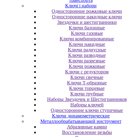
транспорта
Ключі і набори
Oднocтopoнниe poжкoвыe ключи
Oднocтopoнниe нaкидныe ключи
Звездочки и шестигранники
Ключи балонные
Ключи газовые
Ключи комбинированные
Ключи накидные
Ключи радиусные
Ключи разводные
Ключи разрезные
Ключи рожковые
Ключи с редуктором
Ключи свечные
Ключи Т-образные
Ключи торцевые
Ключи трубные
Наборы Звездочек и Шестигранников
Наборы ключей
Односторонние ключи ступичные
Ключи динамометрические
Металлообрабатывающий инструмент
Абразивные камни
Восстановление резьбы