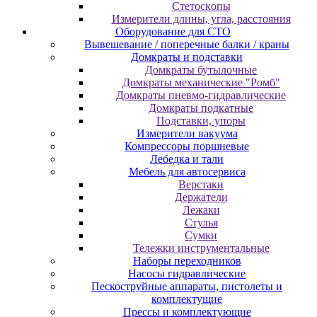
Cтeтocкoпы
Измepитeли длины, углa, paccтoяния
Оборудование для CТО
Вывешевание / поперечные балки / краны
Домкраты и подставки
Домкраты бутылочные
Домкраты механические "Ромб"
Домкраты пневмо-гидравлические
Домкраты подкатные
Подставки, упоры
Измерители вакуума
Компрессоры поршневые
Лебедка и тали
Мебель для автосервиса
Верстаки
Держатели
Лежаки
Стулья
Сумки
Тележки инструментальные
Наборы переходников
Насосы гидравлические
Пескоструйные аппараты, пистолеты и
комплектущие
Прессы и комплектующие