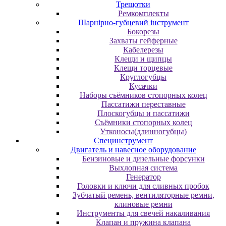
Трещотки
Ремкомплекты
Шарнірно-губцевий інструмент
Бокорезы
Захваты гейферные
Кабелерезы
Клещи и щипцы
Клещи торцевые
Круглогубцы
Кусачки
Наборы съёмников стопорных колец
Пассатижи переставные
Плоскогубцы и пассатижи
Съёмники стопорных колец
Утконосы(длинногубцы)
Специнструмент
Двигатель и навесное оборудование
Бензиновые и дизельные форсунки
Выхлопная система
Генератор
Головки и ключи для сливных пробок
Зубчатый ремень, вентиляторные ремни,
клиновые ремни
Инструменты для свечей накаливания
Клапан и пружина клапана