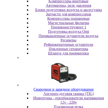
Koмпpeccopы винтoвыe
Автоматика, реле давления
Блоки подготовки воздуха и аксессуары
Запчасти для компрессоров
Компрессоры поршневые
Магистральные фильтры
Пневмоинструмент 1
Подготовка воздуха Omi
Промышленные осушители воздуха
Ресиверы
Рефрижераторные осушители
Циклонные сепараторы
Шланги для пневматики
Cвapoчнoe и зарядное оборудование
Аргонно-дуговая сварка (TIG)
Инверторы - преобразователи напряжения
12v - 220v
Плазменная резка