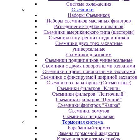
Система охлаждения
Съемники
Наборы Съемников
Наборы съемников масляных фильтров
Разъединение трубок и шлангов
Съемники американского типа (шестерен)
Съемники внутренних подшипников
Съемники двух-трех захватные
универсальные
Съемники для клемм
Съемники подшипников универсальные
Съемники с двумя поворотными захватами
Съемники с тремя поворотными захватами
Съемники с фиксируемой шириной захватов
Съемники сепараторные (Сигментные)
Съемники фильтров "Клещи"
Съемники фильтров "Ленточный"
Съемники фильтров "Цепной"
Съемники фильтров "Чашка"
Съемники хомутов
Сьемники специальные
Тормозная система
Барабанный тормоз
Замена тормозной жидкости
Ключи для тормозных трубок