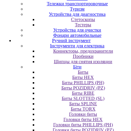
Тележки транспортировочные
Туризм
Устройства для диагностика
Стетоскопы
Тестеры
Устройства для очистки
Фонари автомобильные
Ручний інструмент
Інструменти для електрика
Коннекторы, предохранители
Пробники
Щипцы для снятия изоляции
Біти
Биты
Биты HEX
Биты PHILLIPS (PH)
Биты POZIDRIV (PZ)
Биты RIBE
Биты SLOTTED (SL)
Биты SPLINE
Биты TORX
Головки биты
Головки биты HEX
Головки биты PHILLIPS (PH)
Головки биты POZIDRIV (PZ)