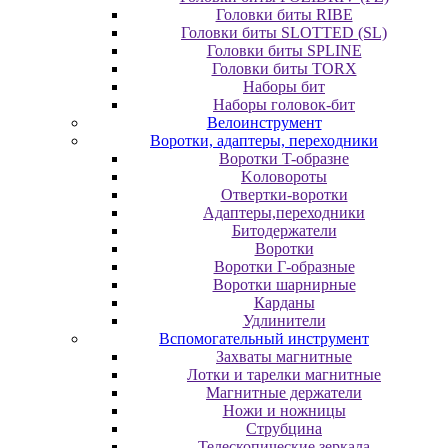
Головки биты RIBE
Головки биты SLOTTED (SL)
Головки биты SPLINE
Головки биты TORX
Наборы бит
Наборы головок-бит
Велоинструмент
Воротки, адаптеры, переходники
Bopoтки T-oбpaзне
Koлoвopoты
Oтвepтки-вopoтки
Адаптеры,переходники
Битодержатели
Воротки
Воротки Г-образные
Воротки шарнирные
Карданы
Удлинители
Вспомогательный инструмент
Захваты магнитные
Лотки и тарелки магнитные
Магнитные держатели
Ножи и ножницы
Струбцина
Телескопические зеркала