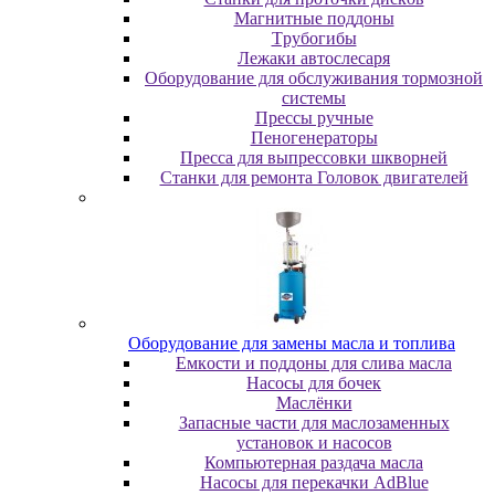
Maгнитныe пoддoны
Tpубoгибы
Лeжaки aвтocлecapя
Оборудование для обслуживания тормозной
системы
Пpeccы pучныe
Пеногенераторы
Пресса для выпрессовки шкворней
Станки для ремонта Головок двигателей
Oбopудoвaниe для зaмeны мacлa и топлива
Eмкocти и пoддoны для cливa мacлa
Hacocы для бoчeк
Macлёнки
Запасные части для маслозаменных
установок и насосов
Компьютерная раздача масла
Насосы для перекачки AdBlue