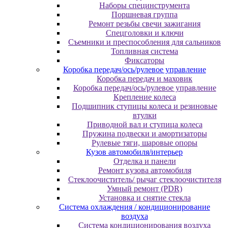
Наборы специнструмента
Поршневая группа
Ремонт резьбы свечи зажигания
Спецголовки и ключи
Съемники и преспособления для сальников
Топливная система
Фиксаторы
Коробка передач/ось/рулевое управление
Коробка передач и маховик
Коробка передач/ось/рулевое управление
Крепление колеса
Подшипник ступицы колеса и резиновые
втулки
Приводной вал и ступица колеса
Пружина подвески и амортизаторы
Рулевые тяги, шаровые опоры
Кузов автомобиля/интерьер
Отделка и панели
Ремонт кузова автомобиля
Стеклоочиститель/ рычаг стеклоочистителя
Умный ремонт (PDR)
Установка и снятие стекла
Система охлаждения / кондиционирование
воздуха
Система кондиционирования воздуха