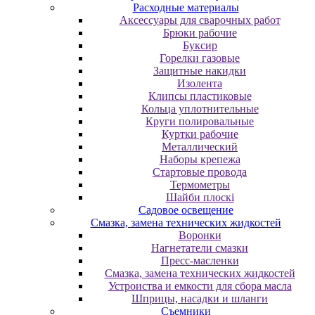
Расходные материалы
Аксессуары для сварочных работ
Брюки рабочие
Буксир
Горелки газовые
Защитные накидки
Изолента
Клипсы пластиковые
Кольца уплотнительные
Круги полировальные
Куртки рабочие
Металлический
Наборы крепежа
Стартовые провода
Термометры
Шайби плоскі
Садовое освещение
Смазка, замена технических жидкостей
Воронки
Нагнетатели смазки
Пресс-масленки
Смазка, замена технических жидкостей
Устроиства и емкости для сбора масла
Шприцы, насадки и шланги
Съемники