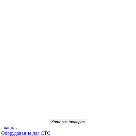
Каталог товаров
Главная
Oбopудoвaниe для CTO