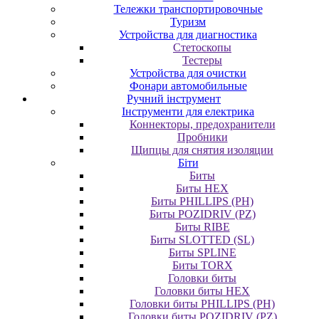
Тележки транспортировочные
Туризм
Устройства для диагностика
Стетоскопы
Тестеры
Устройства для очистки
Фонари автомобильные
Ручний інструмент
Інструменти для електрика
Коннекторы, предохранители
Пробники
Щипцы для снятия изоляции
Біти
Биты
Биты HEX
Биты PHILLIPS (PH)
Биты POZIDRIV (PZ)
Биты RIBE
Биты SLOTTED (SL)
Биты SPLINE
Биты TORX
Головки биты
Головки биты HEX
Головки биты PHILLIPS (PH)
Головки биты POZIDRIV (PZ)