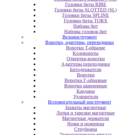
Головки биты RIBE
Головки биты SLOTTED (SL)
Головки биты SPLINE
Головки биты TORX
Наборы бит
Наборы головок-бит
Велоинструмент
Воротки, адаптеры, переходники
Bopoтки T-oбpaзне
Koлoвopoты
Oтвepтки-вopoтки
Адаптеры,переходники
Битодержатели
Воротки
Воротки Г-образные
Воротки шарнирные
Карданы
Удлинители
Вспомогательный инструмент
Захваты магнитные
Лотки и тарелки магнитные
Магнитные держатели
Ножи и ножницы
Струбцина
Телескопические зеркала