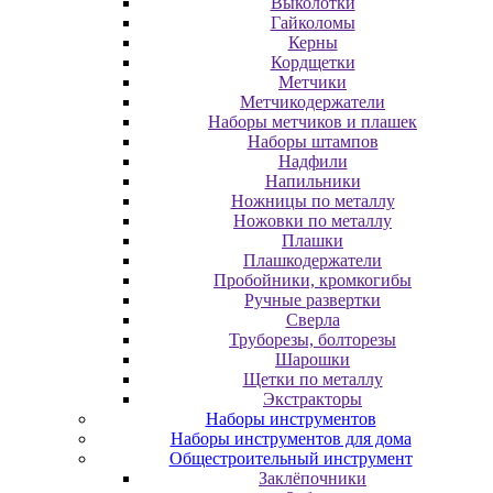
Выколотки
Гайколомы
Керны
Кордщетки
Метчики
Метчикодержатели
Наборы метчиков и плашек
Наборы штампов
Надфили
Напильники
Ножницы по металлу
Ножовки по металлу
Плашки
Плашкодержатели
Пробойники, кромкогибы
Ручные развертки
Сверла
Труборезы, болторезы
Шарошки
Щетки по металлу
Экcтpaктopы
Наборы инструментов
Наборы инструментов для дома
Общестроительный инструмент
Заклёпочники