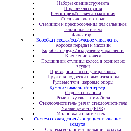
Наборы специнструмента
Поршневая группа
Ремонт резьбы свечи зажигания
Спецголовки и ключи
Съемники и преспособления для сальников
Топливная система
Фиксаторы
Коробка передач/ось/рулевое управление
Коробка передач и маховик
Коробка передач/ось/рулевое управление
Крепление колеса
Подшипник ступицы колеса и резиновые
втулки
Приводной вал и ступица колеса
Пружина подвески и амортизаторы
Рулевые тяги, шаровые опоры
Кузов автомобиля/интерьер
Отделка и панели
Ремонт кузова автомобиля
Стеклоочиститель/ рычаг стеклоочистителя
Умный ремонт (PDR)
Установка и снятие стекла
Система охлаждения / кондиционирование
воздуха
Система кондиционирования воздуха