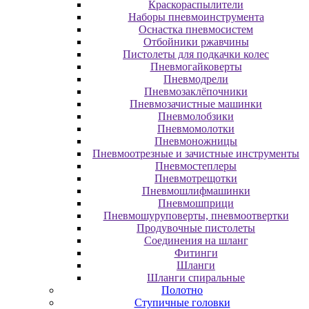
Краскораспылители
Наборы пневмоинструмента
Оснастка пневмосистем
Отбойники ржавчины
Пистолеты для подкачки колес
Пневмогайковерты
Пневмодрели
Пневмозаклёпочники
Пневмозачистные машинки
Пневмолобзики
Пневмомолотки
Пневмоножницы
Пневмоотрезные и зачистные инструменты
Пневмостеплеры
Пневмотрещотки
Пневмошлифмашинки
Пневмошприци
Пневмошуруповерты, пневмоотвертки
Продувочные пистолеты
Соединения на шланг
Фитинги
Шланги
Шланги спиральные
Полотно
Ступичные головки