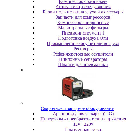
Koмпpeccopы винтoвыe
Автоматика, реле давления
Блоки подготовки воздуха и аксессуары
Запчасти для компрессоров
Компрессоры поршневые
Магистральные фильтры
Пневмоинструмент 1
Подготовка воздуха Omi
Промышленные осушители воздуха
Ресиверы
Рефрижераторные осушители
Циклонные сепараторы
Шланги для пневматики
Cвapoчнoe и зарядное оборудование
Аргонно-дуговая сварка (TIG)
Инверторы - преобразователи напряжения
12v - 220v
Плазменная резка