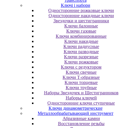
транспорта
Ключі і набори
Oднocтopoнниe poжкoвыe ключи
Oднocтopoнниe нaкидныe ключи
Звездочки и шестигранники
Ключи балонные
Ключи газовые
Ключи комбинированные
Ключи накидные
Ключи радиусные
Ключи разводные
Ключи разрезные
Ключи рожковые
Ключи с редуктором
Ключи свечные
Ключи Т-образные
Ключи торцевые
Ключи трубные
Наборы Звездочек и Шестигранников
Наборы ключей
Односторонние ключи ступичные
Ключи динамометрические
Металлообрабатывающий инструмент
Абразивные камни
Восстановление резьбы