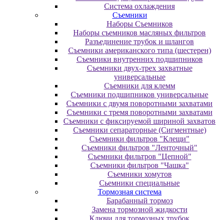
Система охлаждения
Съемники
Наборы Съемников
Наборы съемников масляных фильтров
Разъединение трубок и шлангов
Съемники американского типа (шестерен)
Съемники внутренних подшипников
Съемники двух-трех захватные
универсальные
Съемники для клемм
Съемники подшипников универсальные
Съемники с двумя поворотными захватами
Съемники с тремя поворотными захватами
Съемники с фиксируемой шириной захватов
Съемники сепараторные (Сигментные)
Съемники фильтров "Клещи"
Съемники фильтров "Ленточный"
Съемники фильтров "Цепной"
Съемники фильтров "Чашка"
Съемники хомутов
Сьемники специальные
Тормозная система
Барабанный тормоз
Замена тормозной жидкости
Ключи для тормозных трубок