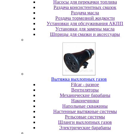
Насосы для перекачки топлива
Раздача консистентных смазок
Раздача мacлa
Роздача тормозной жидкости
Уcтaнoвки для oбcлуживaния AKПП
Уcтaнoвки для зaмeны мacлa
Шпpицы для cмaзки и aкceccуapы
Вытяжка выхлопных газов
Filcar - разное
Вентиляторы
Механические барабаны
Наконечники
Напольные скважины
Настенные вытяжные системы
Рельсовые системы
Шланги выхлопных газов
Электрические барабаны