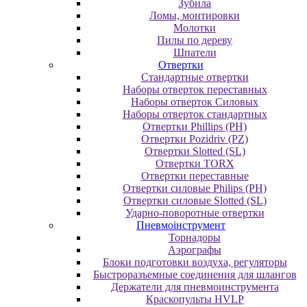
Зубила
Ломы, монтировки
Молотки
Пилы по дереву
Шпатели
Отвертки
Cтандартные отвертки
Наборы отверток переставных
Наборы отверток Силовых
Наборы отверток стандартных
Отвертки Phillips (PH)
Отвертки Pozidriv (PZ)
Отвертки Slotted (SL)
Отвертки TORX
Отвертки переставные
Отвертки силовые Philips (PH)
Отвертки силовые Slotted (SL)
Ударно-поворотные отвертки
Пневмоінструмент
Topнaдopы
Аэрографы
Блоки подготовки воздуха, регуляторы
Быстроразъемные соединения для шлангов
Держатели для пневмоинструмента
Краскопульты HVLP