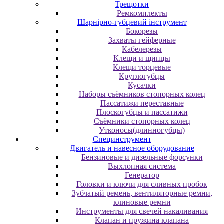
Трещотки
Ремкомплекты
Шарнірно-губцевий інструмент
Бокорезы
Захваты гейферные
Кабелерезы
Клещи и щипцы
Клещи торцевые
Круглогубцы
Кусачки
Наборы съёмников стопорных колец
Пассатижи переставные
Плоскогубцы и пассатижи
Съёмники стопорных колец
Утконосы(длинногубцы)
Специнструмент
Двигатель и навесное оборудование
Бензиновые и дизельные форсунки
Выхлопная система
Генератор
Головки и ключи для сливных пробок
Зубчатый ремень, вентиляторные ремни,
клиновые ремни
Инструменты для свечей накаливания
Клапан и пружина клапана