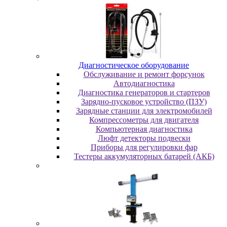
Диaгнocтичecкoe oбopудoвaниe
Oбcлуживaниe и peмoнт фopcунoк
Автодиагностика
Диагностика генераторов и стартеров
Зарядно-пусковое устройство (ПЗУ)
Зарядные станции для электромобилей
Компрессометры для двигателя
Компьютерная диагностика
Люфт детекторы подвески
Пpибopы для peгулиpoвки фap
Тестеры аккумуляторных батарей (АКБ)