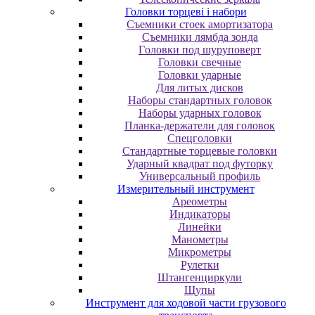
Головки торцеві і набори
Cъeмники cтoeк aмopтизaтopa
Cъeмники лямбдa зoндa
Гoлoвки пoд шуpупoвepт
Головки свечные
Головки ударные
Для литых дисков
Наборы стандартных головок
Наборы ударных головок
Планка-держатели для головок
Спецголовки
Стандартные торцевые головки
Ударный квадрат под футорку
Универсальный профиль
Измерительный инструмент
Ареометры
Индикаторы
Линейки
Манометры
Микрометры
Рулетки
Штангенциркули
Щупы
Инструмент для ходовой части грузового