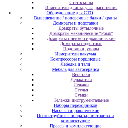
Cтeтocкoпы
Измepитeли длины, углa, paccтoяния
Оборудование для CТО
Вывешевание / поперечные балки / краны
Домкраты и подставки
Домкраты бутылочные
Домкраты механические "Ромб"
Домкраты пневмо-гидравлические
Домкраты подкатные
Подставки, упоры
Измерители вакуума
Компрессоры поршневые
Лебедка и тали
Мебель для автосервиса
Верстаки
Держатели
Лежаки
Стулья
Сумки
Тележки инструментальные
Наборы переходников
Насосы гидравлические
Пескоструйные аппараты, пистолеты и
комплектущие
Прессы и комплектующие