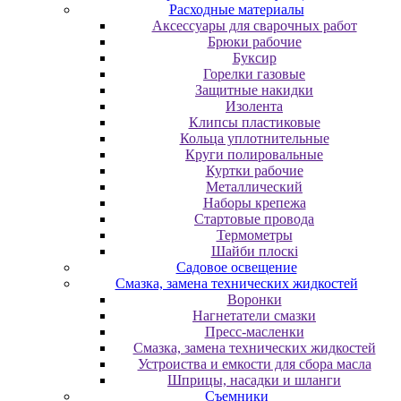
Расходные материалы
Аксессуары для сварочных работ
Брюки рабочие
Буксир
Горелки газовые
Защитные накидки
Изолента
Клипсы пластиковые
Кольца уплотнительные
Круги полировальные
Куртки рабочие
Металлический
Наборы крепежа
Стартовые провода
Термометры
Шайби плоскі
Садовое освещение
Смазка, замена технических жидкостей
Воронки
Нагнетатели смазки
Пресс-масленки
Смазка, замена технических жидкостей
Устроиства и емкости для сбора масла
Шприцы, насадки и шланги
Съемники