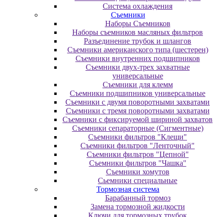
Система охлаждения
Съемники
Наборы Съемников
Наборы съемников масляных фильтров
Разъединение трубок и шлангов
Съемники американского типа (шестерен)
Съемники внутренних подшипников
Съемники двух-трех захватные
универсальные
Съемники для клемм
Съемники подшипников универсальные
Съемники с двумя поворотными захватами
Съемники с тремя поворотными захватами
Съемники с фиксируемой шириной захватов
Съемники сепараторные (Сигментные)
Съемники фильтров "Клещи"
Съемники фильтров "Ленточный"
Съемники фильтров "Цепной"
Съемники фильтров "Чашка"
Съемники хомутов
Сьемники специальные
Тормозная система
Барабанный тормоз
Замена тормозной жидкости
Ключи для тормозных трубок