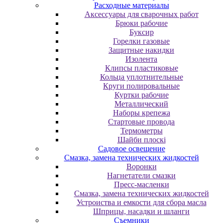
Расходные материалы
Аксессуары для сварочных работ
Брюки рабочие
Буксир
Горелки газовые
Защитные накидки
Изолента
Клипсы пластиковые
Кольца уплотнительные
Круги полировальные
Куртки рабочие
Металлический
Наборы крепежа
Стартовые провода
Термометры
Шайби плоскі
Садовое освещение
Смазка, замена технических жидкостей
Воронки
Нагнетатели смазки
Пресс-масленки
Смазка, замена технических жидкостей
Устроиства и емкости для сбора масла
Шприцы, насадки и шланги
Съемники