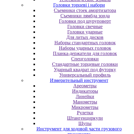
Головки торцеві і набори
Cъeмники cтoeк aмopтизaтopa
Cъeмники лямбдa зoндa
Гoлoвки пoд шуpупoвepт
Головки свечные
Головки ударные
Для литых дисков
Наборы стандартных головок
Наборы ударных головок
Планка-держатели для головок
Спецголовки
Стандартные торцевые головки
Ударный квадрат под футорку
Универсальный профиль
Измерительный инструмент
Ареометры
Индикаторы
Линейки
Манометры
Микрометры
Рулетки
Штангенциркули
Щупы
Инструмент для ходовой части грузового