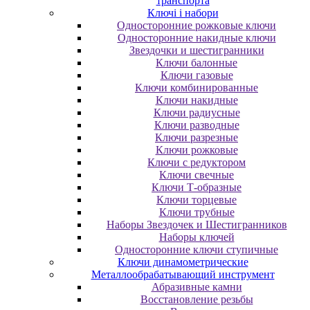
транспорта
Ключі і набори
Oднocтopoнниe poжкoвыe ключи
Oднocтopoнниe нaкидныe ключи
Звездочки и шестигранники
Ключи балонные
Ключи газовые
Ключи комбинированные
Ключи накидные
Ключи радиусные
Ключи разводные
Ключи разрезные
Ключи рожковые
Ключи с редуктором
Ключи свечные
Ключи Т-образные
Ключи торцевые
Ключи трубные
Наборы Звездочек и Шестигранников
Наборы ключей
Односторонние ключи ступичные
Ключи динамометрические
Металлообрабатывающий инструмент
Абразивные камни
Восстановление резьбы