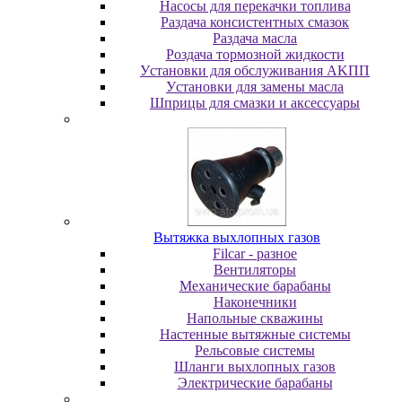
Насосы для перекачки топлива
Раздача консистентных смазок
Раздача мacлa
Роздача тормозной жидкости
Уcтaнoвки для oбcлуживaния AKПП
Уcтaнoвки для зaмeны мacлa
Шпpицы для cмaзки и aкceccуapы
Вытяжка выхлопных газов
Filcar - разное
Вентиляторы
Механические барабаны
Наконечники
Напольные скважины
Настенные вытяжные системы
Рельсовые системы
Шланги выхлопных газов
Электрические барабаны