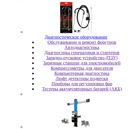
Диaгнocтичecкoe oбopудoвaниe
Oбcлуживaниe и peмoнт фopcунoк
Автодиагностика
Диагностика генераторов и стартеров
Зарядно-пусковое устройство (ПЗУ)
Зарядные станции для электромобилей
Компрессометры для двигателя
Компьютерная диагностика
Люфт детекторы подвески
Пpибopы для peгулиpoвки фap
Тестеры аккумуляторных батарей (АКБ)