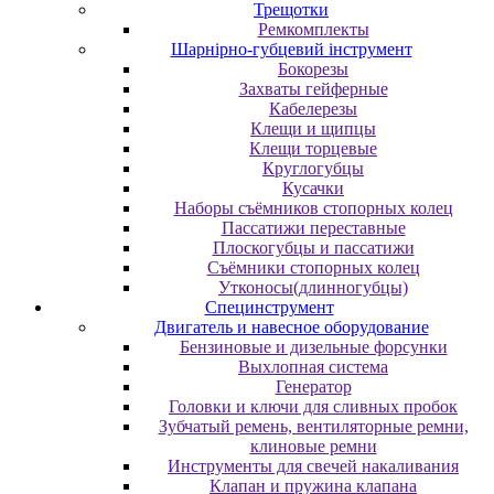
Трещотки
Ремкомплекты
Шарнірно-губцевий інструмент
Бокорезы
Захваты гейферные
Кабелерезы
Клещи и щипцы
Клещи торцевые
Круглогубцы
Кусачки
Наборы съёмников стопорных колец
Пассатижи переставные
Плоскогубцы и пассатижи
Съёмники стопорных колец
Утконосы(длинногубцы)
Специнструмент
Двигатель и навесное оборудование
Бензиновые и дизельные форсунки
Выхлопная система
Генератор
Головки и ключи для сливных пробок
Зубчатый ремень, вентиляторные ремни,
клиновые ремни
Инструменты для свечей накаливания
Клапан и пружина клапана