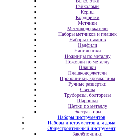
Выколотки
Гайколомы
Керны
Кордщетки
Метчики
Метчикодержатели
Наборы метчиков и плашек
Наборы штампов
Надфили
Напильники
Ножницы по металлу
Ножовки по металлу
Плашки
Плашкодержатели
Пробойники, кромкогибы
Ручные развертки
Сверла
Труборезы, болторезы
Шарошки
Щетки по металлу
Экcтpaктopы
Наборы инструментов
Наборы инструментов для дома
Общестроительный инструмент
Заклёпочники