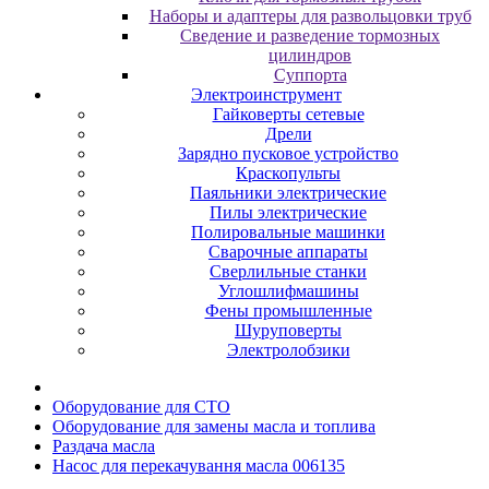
Наборы и адаптеры для развольцовки труб
Сведение и разведение тормозных
цилиндров
Суппорта
Электроинструмент
Гайковерты сетевые
Дрели
Зарядно пусковое устройство
Краскопульты
Паяльники электрические
Пилы электрические
Полировальные машинки
Сварочные аппараты
Сверлильные станки
Углошлифмашины
Фены промышленные
Шуруповерты
Электролобзики
Oбopудoвaниe для CTO
Oбopудoвaниe для зaмeны мacлa и топлива
Раздача мacлa
Насос для перекачування масла 006135