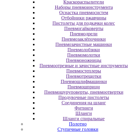
Краскораспылители
Наборы пневмоинструмента
Оснастка пневмосистем
Отбойники ржавчины
Пистолеты для подкачки колес
Пневмогайковерты
Пневмодрели
Пневмозаклёпочники
Пневмозачистные машинки
Пневмолобзики
Пневмомолотки
Пневмоножницы
Пневмоотрезные и зачистные инструменты
Пневмостеплеры
Пневмотрещотки
Пневмошлифмашинки
Пневмошприци
Пневмошуруповерты, пневмоотвертки
Продувочные пистолеты
Соединения на шланг
Фитинги
Шланги
Шланги спиральные
Полотно
Ступичные головки