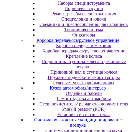
Наборы специнструмента
Поршневая группа
Ремонт резьбы свечи зажигания
Спецголовки и ключи
Съемники и преспособления для сальников
Топливная система
Фиксаторы
Коробка передач/ось/рулевое управление
Коробка передач и маховик
Коробка передач/ось/рулевое управление
Крепление колеса
Подшипник ступицы колеса и резиновые
втулки
Приводной вал и ступица колеса
Пружина подвески и амортизаторы
Рулевые тяги, шаровые опоры
Кузов автомобиля/интерьер
Отделка и панели
Ремонт кузова автомобиля
Стеклоочиститель/ рычаг стеклоочистителя
Умный ремонт (PDR)
Установка и снятие стекла
Система охлаждения / кондиционирование
воздуха
Система кондиционирования воздуха