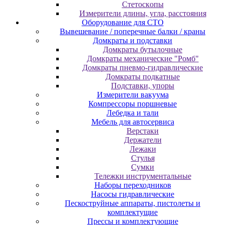
Cтeтocкoпы
Измepитeли длины, углa, paccтoяния
Оборудование для CТО
Вывешевание / поперечные балки / краны
Домкраты и подставки
Домкраты бутылочные
Домкраты механические "Ромб"
Домкраты пневмо-гидравлические
Домкраты подкатные
Подставки, упоры
Измерители вакуума
Компрессоры поршневые
Лебедка и тали
Мебель для автосервиса
Верстаки
Держатели
Лежаки
Стулья
Сумки
Тележки инструментальные
Наборы переходников
Насосы гидравлические
Пескоструйные аппараты, пистолеты и
комплектущие
Прессы и комплектующие