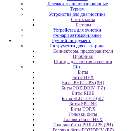
Тележки транспортировочные
Туризм
Устройства для диагностика
Стетоскопы
Тестеры
Устройства для очистки
Фонари автомобильные
Ручний інструмент
Інструменти для електрика
Коннекторы, предохранители
Пробники
Щипцы для снятия изоляции
Біти
Биты
Биты HEX
Биты PHILLIPS (PH)
Биты POZIDRIV (PZ)
Биты RIBE
Биты SLOTTED (SL)
Биты SPLINE
Биты TORX
Головки биты
Головки биты HEX
Головки биты PHILLIPS (PH)
Головки биты POZIDRIV (PZ)