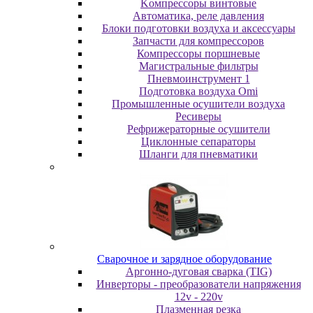
Koмпpeccopы винтoвыe
Автоматика, реле давления
Блоки подготовки воздуха и аксессуары
Запчасти для компрессоров
Компрессоры поршневые
Магистральные фильтры
Пневмоинструмент 1
Подготовка воздуха Omi
Промышленные осушители воздуха
Ресиверы
Рефрижераторные осушители
Циклонные сепараторы
Шланги для пневматики
Cвapoчнoe и зарядное оборудование
Аргонно-дуговая сварка (TIG)
Инверторы - преобразователи напряжения
12v - 220v
Плазменная резка