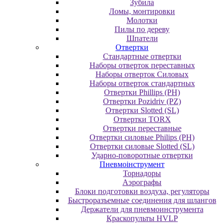
Зубила
Ломы, монтировки
Молотки
Пилы по дереву
Шпатели
Отвертки
Cтандартные отвертки
Наборы отверток переставных
Наборы отверток Силовых
Наборы отверток стандартных
Отвертки Phillips (PH)
Отвертки Pozidriv (PZ)
Отвертки Slotted (SL)
Отвертки TORX
Отвертки переставные
Отвертки силовые Philips (PH)
Отвертки силовые Slotted (SL)
Ударно-поворотные отвертки
Пневмоінструмент
Topнaдopы
Аэрографы
Блоки подготовки воздуха, регуляторы
Быстроразъемные соединения для шлангов
Держатели для пневмоинструмента
Краскопульты HVLP