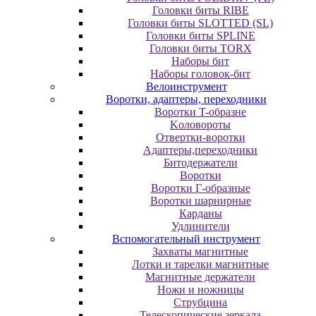
Головки биты RIBE
Головки биты SLOTTED (SL)
Головки биты SPLINE
Головки биты TORX
Наборы бит
Наборы головок-бит
Велоинструмент
Воротки, адаптеры, переходники
Bopoтки T-oбpaзне
Koлoвopoты
Oтвepтки-вopoтки
Адаптеры,переходники
Битодержатели
Воротки
Воротки Г-образные
Воротки шарнирные
Карданы
Удлинители
Вспомогательный инструмент
Захваты магнитные
Лотки и тарелки магнитные
Магнитные держатели
Ножи и ножницы
Струбцина
Телескопические зеркала