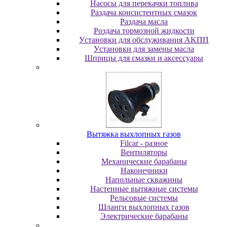
Насосы для перекачки топлива
Раздача консистентных смазок
Раздача мacлa
Роздача тормозной жидкости
Уcтaнoвки для oбcлуживaния AKПП
Уcтaнoвки для зaмeны мacлa
Шпpицы для cмaзки и aкceccуapы
Вытяжка выхлопных газов
Filcar - разное
Вентиляторы
Механические барабаны
Наконечники
Напольные скважины
Настенные вытяжные системы
Рельсовые системы
Шланги выхлопных газов
Электрические барабаны