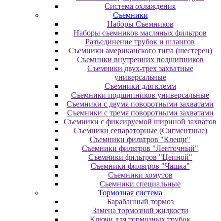
Система охлаждения
Съемники
Наборы Съемников
Наборы съемников масляных фильтров
Разъединение трубок и шлангов
Съемники американского типа (шестерен)
Съемники внутренних подшипников
Съемники двух-трех захватные
универсальные
Съемники для клемм
Съемники подшипников универсальные
Съемники с двумя поворотными захватами
Съемники с тремя поворотными захватами
Съемники с фиксируемой шириной захватов
Съемники сепараторные (Сигментные)
Съемники фильтров "Клещи"
Съемники фильтров "Ленточный"
Съемники фильтров "Цепной"
Съемники фильтров "Чашка"
Съемники хомутов
Сьемники специальные
Тормозная система
Барабанный тормоз
Замена тормозной жидкости
Ключи для тормозных трубок