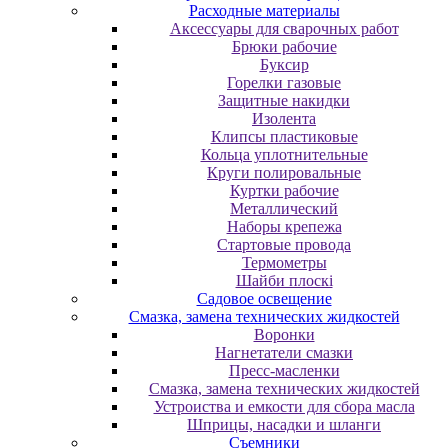
Расходные материалы
Аксессуары для сварочных работ
Брюки рабочие
Буксир
Горелки газовые
Защитные накидки
Изолента
Клипсы пластиковые
Кольца уплотнительные
Круги полировальные
Куртки рабочие
Металлический
Наборы крепежа
Стартовые провода
Термометры
Шайби плоскі
Садовое освещение
Смазка, замена технических жидкостей
Воронки
Нагнетатели смазки
Пресс-масленки
Смазка, замена технических жидкостей
Устроиства и емкости для сбора масла
Шприцы, насадки и шланги
Съемники