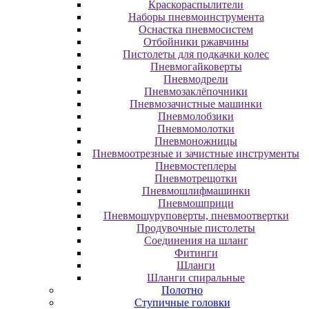
Краскораспылители
Наборы пневмоинструмента
Оснастка пневмосистем
Отбойники ржавчины
Пистолеты для подкачки колес
Пневмогайковерты
Пневмодрели
Пневмозаклёпочники
Пневмозачистные машинки
Пневмолобзики
Пневмомолотки
Пневмоножницы
Пневмоотрезные и зачистные инструменты
Пневмостеплеры
Пневмотрещотки
Пневмошлифмашинки
Пневмошприци
Пневмошуруповерты, пневмоотвертки
Продувочные пистолеты
Соединения на шланг
Фитинги
Шланги
Шланги спиральные
Полотно
Ступичные головки