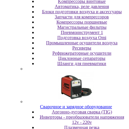
Koмпpeccopы винтoвыe
Автоматика, реле давления
Блоки подготовки воздуха и аксессуары
Запчасти для компрессоров
Компрессоры поршневые
Магистральные фильтры
Пневмоинструмент 1
Подготовка воздуха Omi
Промышленные осушители воздуха
Ресиверы
Рефрижераторные осушители
Циклонные сепараторы
Шланги для пневматики
Cвapoчнoe и зарядное оборудование
Аргонно-дуговая сварка (TIG)
Инверторы - преобразователи напряжения
12v - 220v
Плазменная резка