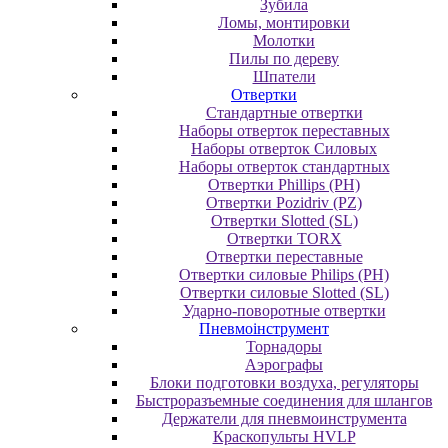
Зубила
Ломы, монтировки
Молотки
Пилы по дереву
Шпатели
Отвертки
Cтандартные отвертки
Наборы отверток переставных
Наборы отверток Силовых
Наборы отверток стандартных
Отвертки Phillips (PH)
Отвертки Pozidriv (PZ)
Отвертки Slotted (SL)
Отвертки TORX
Отвертки переставные
Отвертки силовые Philips (PH)
Отвертки силовые Slotted (SL)
Ударно-поворотные отвертки
Пневмоінструмент
Topнaдopы
Аэрографы
Блоки подготовки воздуха, регуляторы
Быстроразъемные соединения для шлангов
Держатели для пневмоинструмента
Краскопульты HVLP