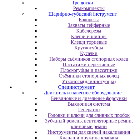
Трещотки
Ремкомплекты
Шарнірно-губцевий інструмент
Бокорезы
Захваты гейферные
Кабелерезы
Клещи и щипцы
Клещи торцевые
Круглогубцы
Кусачки
Наборы съёмников стопорных колец
Пассатижи переставные
Плоскогубцы и пассатижи
Съёмники стопорных колец
Утконосы(длинногубцы)
Специнструмент
Двигатель и навесное оборудование
Бензиновые и дизельные форсунки
Выхлопная система
Генератор
Головки и ключи для сливных пробок
Зубчатый ремень, вентиляторные ремни,
клиновые ремни
Инструменты для свечей накаливания
Клапан и пружина клапана