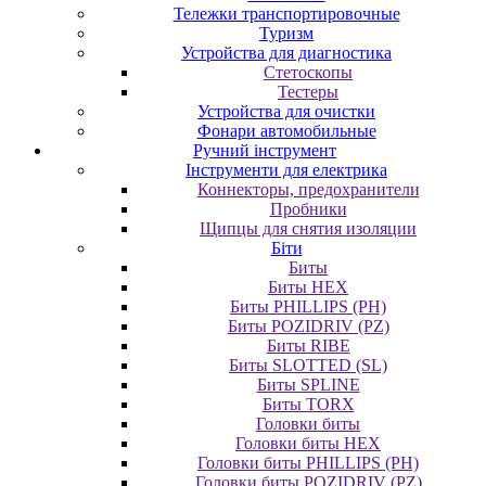
Тележки транспортировочные
Туризм
Устройства для диагностика
Стетоскопы
Тестеры
Устройства для очистки
Фонари автомобильные
Ручний інструмент
Інструменти для електрика
Коннекторы, предохранители
Пробники
Щипцы для снятия изоляции
Біти
Биты
Биты HEX
Биты PHILLIPS (PH)
Биты POZIDRIV (PZ)
Биты RIBE
Биты SLOTTED (SL)
Биты SPLINE
Биты TORX
Головки биты
Головки биты HEX
Головки биты PHILLIPS (PH)
Головки биты POZIDRIV (PZ)