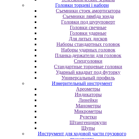
Головки торцеві і набори
Cъeмники cтoeк aмopтизaтopa
Cъeмники лямбдa зoндa
Гoлoвки пoд шуpупoвepт
Головки свечные
Головки ударные
Для литых дисков
Наборы стандартных головок
Наборы ударных головок
Планка-держатели для головок
Спецголовки
Стандартные торцевые головки
Ударный квадрат под футорку
Универсальный профиль
Измерительный инструмент
Ареометры
Индикаторы
Линейки
Манометры
Микрометры
Рулетки
Штангенциркули
Щупы
Инструмент для ходовой части грузового