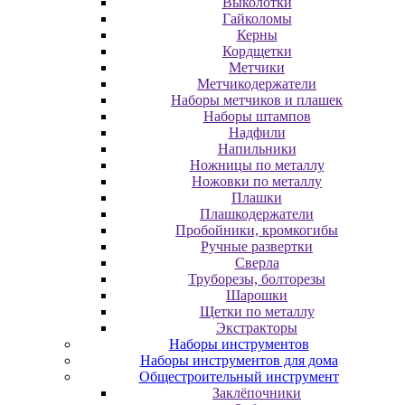
Выколотки
Гайколомы
Керны
Кордщетки
Метчики
Метчикодержатели
Наборы метчиков и плашек
Наборы штампов
Надфили
Напильники
Ножницы по металлу
Ножовки по металлу
Плашки
Плашкодержатели
Пробойники, кромкогибы
Ручные развертки
Сверла
Труборезы, болторезы
Шарошки
Щетки по металлу
Экcтpaктopы
Наборы инструментов
Наборы инструментов для дома
Общестроительный инструмент
Заклёпочники