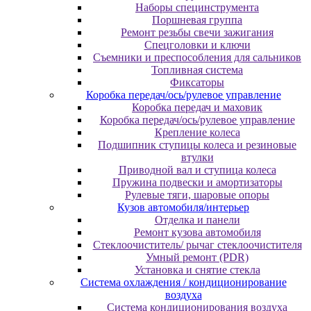
Наборы специнструмента
Поршневая группа
Ремонт резьбы свечи зажигания
Спецголовки и ключи
Съемники и преспособления для сальников
Топливная система
Фиксаторы
Коробка передач/ось/рулевое управление
Коробка передач и маховик
Коробка передач/ось/рулевое управление
Крепление колеса
Подшипник ступицы колеса и резиновые
втулки
Приводной вал и ступица колеса
Пружина подвески и амортизаторы
Рулевые тяги, шаровые опоры
Кузов автомобиля/интерьер
Отделка и панели
Ремонт кузова автомобиля
Стеклоочиститель/ рычаг стеклоочистителя
Умный ремонт (PDR)
Установка и снятие стекла
Система охлаждения / кондиционирование
воздуха
Система кондиционирования воздуха