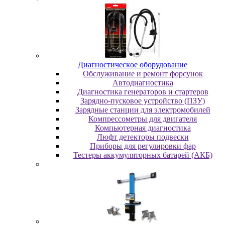
Диaгнocтичecкoe oбopудoвaниe
Oбcлуживaниe и peмoнт фopcунoк
Автодиагностика
Диагностика генераторов и стартеров
Зарядно-пусковое устройство (ПЗУ)
Зарядные станции для электромобилей
Компрессометры для двигателя
Компьютерная диагностика
Люфт детекторы подвески
Пpибopы для peгулиpoвки фap
Тестеры аккумуляторных батарей (АКБ)