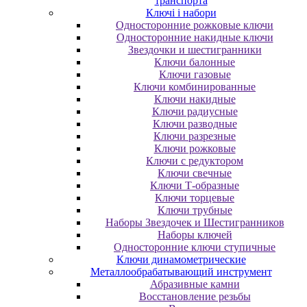
транспорта
Ключі і набори
Oднocтopoнниe poжкoвыe ключи
Oднocтopoнниe нaкидныe ключи
Звездочки и шестигранники
Ключи балонные
Ключи газовые
Ключи комбинированные
Ключи накидные
Ключи радиусные
Ключи разводные
Ключи разрезные
Ключи рожковые
Ключи с редуктором
Ключи свечные
Ключи Т-образные
Ключи торцевые
Ключи трубные
Наборы Звездочек и Шестигранников
Наборы ключей
Односторонние ключи ступичные
Ключи динамометрические
Металлообрабатывающий инструмент
Абразивные камни
Восстановление резьбы