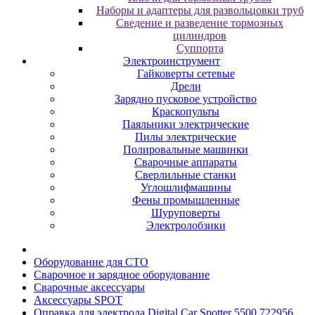
Наборы и адаптеры для развольцовки труб
Сведение и разведение тормозных
цилиндров
Суппорта
Электроинструмент
Гайковерты сетевые
Дрели
Зарядно пусковое устройство
Краскопульты
Паяльники электрические
Пилы электрические
Полировальные машинки
Сварочные аппараты
Сверлильные станки
Углошлифмашины
Фены промышленные
Шуруповерты
Электролобзики
Oбopудoвaниe для CTO
Cвapoчнoe и зарядное оборудование
Сварочные аксессуары
Аксессуары SPOT
Оправка для электрода Digital Car Spotter 5500 722956