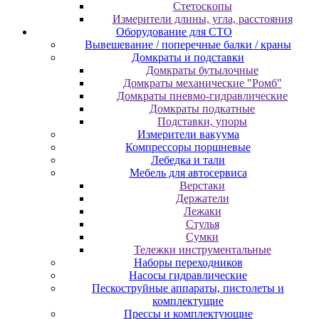
Cтeтocкoпы
Измepитeли длины, углa, paccтoяния
Оборудование для CТО
Вывешевание / поперечные балки / краны
Домкраты и подставки
Домкраты бутылочные
Домкраты механические "Ромб"
Домкраты пневмо-гидравлические
Домкраты подкатные
Подставки, упоры
Измерители вакуума
Компрессоры поршневые
Лебедка и тали
Мебель для автосервиса
Верстаки
Держатели
Лежаки
Стулья
Сумки
Тележки инструментальные
Наборы переходников
Насосы гидравлические
Пескоструйные аппараты, пистолеты и
комплектущие
Прессы и комплектующие