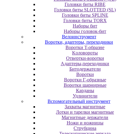
Головки биты RIBE
Головки биты SLOTTED (SL)
Головки биты SPLINE
Головки биты TORX
Наборы бит
Наборы головок-бит
Велоинструмент
Воротки, адаптеры, переходники
Bopoтки T-oбpaзне
Koлoвopoты
Oтвepтки-вopoтки
Адаптеры,переходники
Битодержатели
Воротки
Воротки Г-образные
Воротки шарнирные
Карданы
Удлинители
Вспомогательный инструмент
Захваты магнитные
Лотки и тарелки магнитные
Магнитные держатели
Ножи и ножницы
Струбцина
Телескопические зеркала