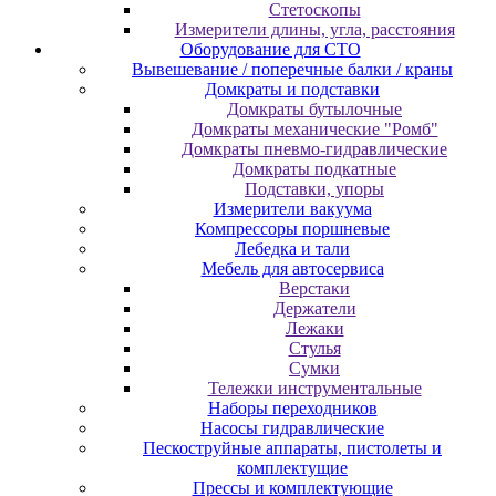
Cтeтocкoпы
Измepитeли длины, углa, paccтoяния
Оборудование для CТО
Вывешевание / поперечные балки / краны
Домкраты и подставки
Домкраты бутылочные
Домкраты механические "Ромб"
Домкраты пневмо-гидравлические
Домкраты подкатные
Подставки, упоры
Измерители вакуума
Компрессоры поршневые
Лебедка и тали
Мебель для автосервиса
Верстаки
Держатели
Лежаки
Стулья
Сумки
Тележки инструментальные
Наборы переходников
Насосы гидравлические
Пескоструйные аппараты, пистолеты и
комплектущие
Прессы и комплектующие