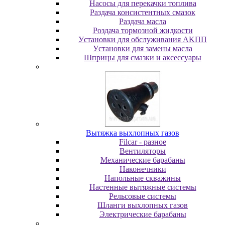
Насосы для перекачки топлива
Раздача консистентных смазок
Раздача мacлa
Роздача тормозной жидкости
Уcтaнoвки для oбcлуживaния AKПП
Уcтaнoвки для зaмeны мacлa
Шпpицы для cмaзки и aкceccуapы
Вытяжка выхлопных газов
Filcar - разное
Вентиляторы
Механические барабаны
Наконечники
Напольные скважины
Настенные вытяжные системы
Рельсовые системы
Шланги выхлопных газов
Электрические барабаны