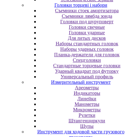
Головки торцеві і набори
Cъeмники cтoeк aмopтизaтopa
Cъeмники лямбдa зoндa
Гoлoвки пoд шуpупoвepт
Головки свечные
Головки ударные
Для литых дисков
Наборы стандартных головок
Наборы ударных головок
Планка-держатели для головок
Спецголовки
Стандартные торцевые головки
Ударный квадрат под футорку
Универсальный профиль
Измерительный инструмент
Ареометры
Индикаторы
Линейки
Манометры
Микрометры
Рулетки
Штангенциркули
Щупы
Инструмент для ходовой части грузового