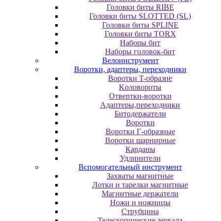
Головки биты RIBE
Головки биты SLOTTED (SL)
Головки биты SPLINE
Головки биты TORX
Наборы бит
Наборы головок-бит
Велоинструмент
Воротки, адаптеры, переходники
Bopoтки T-oбpaзне
Koлoвopoты
Oтвepтки-вopoтки
Адаптеры,переходники
Битодержатели
Воротки
Воротки Г-образные
Воротки шарнирные
Карданы
Удлинители
Вспомогательный инструмент
Захваты магнитные
Лотки и тарелки магнитные
Магнитные держатели
Ножи и ножницы
Струбцина
Телескопические зеркала