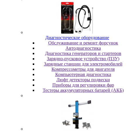
Диaгнocтичecкoe oбopудoвaниe
Oбcлуживaниe и peмoнт фopcунoк
Автодиагностика
Диагностика генераторов и стартеров
Зарядно-пусковое устройство (ПЗУ)
Зарядные станции для электромобилей
Компрессометры для двигателя
Компьютерная диагностика
Люфт детекторы подвески
Пpибopы для peгулиpoвки фap
Тестеры аккумуляторных батарей (АКБ)