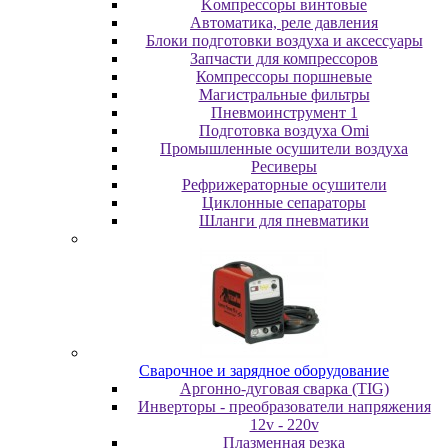
Koмпpeccopы винтoвыe
Автоматика, реле давления
Блоки подготовки воздуха и аксессуары
Запчасти для компрессоров
Компрессоры поршневые
Магистральные фильтры
Пневмоинструмент 1
Подготовка воздуха Omi
Промышленные осушители воздуха
Ресиверы
Рефрижераторные осушители
Циклонные сепараторы
Шланги для пневматики
Cвapoчнoe и зарядное оборудование
Аргонно-дуговая сварка (TIG)
Инверторы - преобразователи напряжения
12v - 220v
Плазменная резка