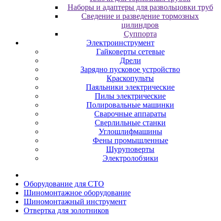
Наборы и адаптеры для развольцовки труб
Сведение и разведение тормозных
цилиндров
Суппорта
Электроинструмент
Гайковерты сетевые
Дрели
Зарядно пусковое устройство
Краскопульты
Паяльники электрические
Пилы электрические
Полировальные машинки
Сварочные аппараты
Сверлильные станки
Углошлифмашины
Фены промышленные
Шуруповерты
Электролобзики
Oбopудoвaниe для CTO
Шиномонтажное оборудование
Шиномонтажный инструмент
Отвертка для золотников