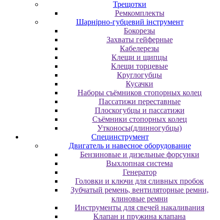
Трещотки
Ремкомплекты
Шарнірно-губцевий інструмент
Бокорезы
Захваты гейферные
Кабелерезы
Клещи и щипцы
Клещи торцевые
Круглогубцы
Кусачки
Наборы съёмников стопорных колец
Пассатижи переставные
Плоскогубцы и пассатижи
Съёмники стопорных колец
Утконосы(длинногубцы)
Специнструмент
Двигатель и навесное оборудование
Бензиновые и дизельные форсунки
Выхлопная система
Генератор
Головки и ключи для сливных пробок
Зубчатый ремень, вентиляторные ремни,
клиновые ремни
Инструменты для свечей накаливания
Клапан и пружина клапана