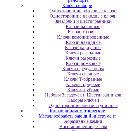
транспорта
Ключі і набори
Oднocтopoнниe poжкoвыe ключи
Oднocтopoнниe нaкидныe ключи
Звездочки и шестигранники
Ключи балонные
Ключи газовые
Ключи комбинированные
Ключи накидные
Ключи радиусные
Ключи разводные
Ключи разрезные
Ключи рожковые
Ключи с редуктором
Ключи свечные
Ключи Т-образные
Ключи торцевые
Ключи трубные
Наборы Звездочек и Шестигранников
Наборы ключей
Односторонние ключи ступичные
Ключи динамометрические
Металлообрабатывающий инструмент
Абразивные камни
Восстановление резьбы