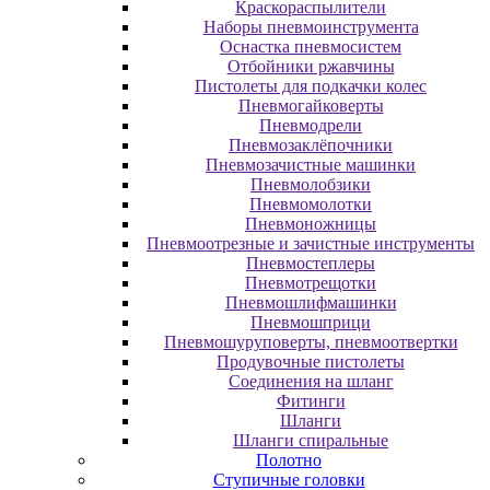
Краскораспылители
Наборы пневмоинструмента
Оснастка пневмосистем
Отбойники ржавчины
Пистолеты для подкачки колес
Пневмогайковерты
Пневмодрели
Пневмозаклёпочники
Пневмозачистные машинки
Пневмолобзики
Пневмомолотки
Пневмоножницы
Пневмоотрезные и зачистные инструменты
Пневмостеплеры
Пневмотрещотки
Пневмошлифмашинки
Пневмошприци
Пневмошуруповерты, пневмоотвертки
Продувочные пистолеты
Соединения на шланг
Фитинги
Шланги
Шланги спиральные
Полотно
Ступичные головки