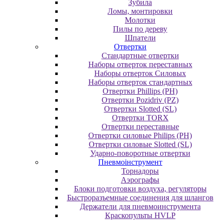
Зубила
Ломы, монтировки
Молотки
Пилы по дереву
Шпатели
Отвертки
Cтандартные отвертки
Наборы отверток переставных
Наборы отверток Силовых
Наборы отверток стандартных
Отвертки Phillips (PH)
Отвертки Pozidriv (PZ)
Отвертки Slotted (SL)
Отвертки TORX
Отвертки переставные
Отвертки силовые Philips (PH)
Отвертки силовые Slotted (SL)
Ударно-поворотные отвертки
Пневмоінструмент
Topнaдopы
Аэрографы
Блоки подготовки воздуха, регуляторы
Быстроразъемные соединения для шлангов
Держатели для пневмоинструмента
Краскопульты HVLP