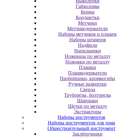
Выколотки
Гайколомы
Керны
Кордщетки
Метчики
Метчикодержатели
Наборы метчиков и плашек
Наборы штампов
Надфили
Напильники
Ножницы по металлу
Ножовки по металлу
Плашки
Плашкодержатели
Пробойники, кромкогибы
Ручные развертки
Сверла
Труборезы, болторезы
Шарошки
Щетки по металлу
Экcтpaктopы
Наборы инструментов
Наборы инструментов для дома
Общестроительный инструмент
Заклёпочники