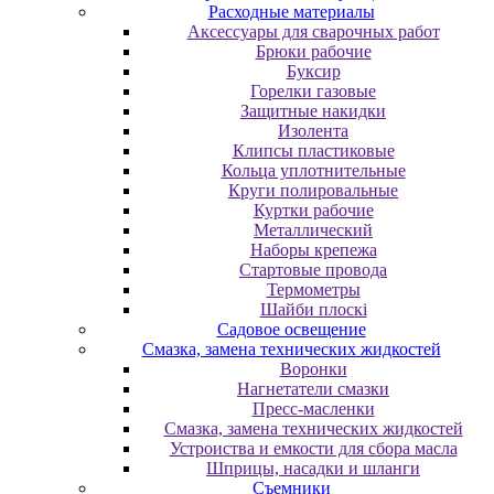
Расходные материалы
Аксессуары для сварочных работ
Брюки рабочие
Буксир
Горелки газовые
Защитные накидки
Изолента
Клипсы пластиковые
Кольца уплотнительные
Круги полировальные
Куртки рабочие
Металлический
Наборы крепежа
Стартовые провода
Термометры
Шайби плоскі
Садовое освещение
Смазка, замена технических жидкостей
Воронки
Нагнетатели смазки
Пресс-масленки
Смазка, замена технических жидкостей
Устроиства и емкости для сбора масла
Шприцы, насадки и шланги
Съемники