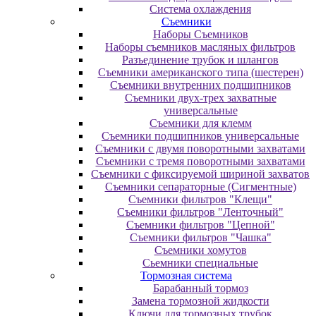
Система охлаждения
Съемники
Наборы Съемников
Наборы съемников масляных фильтров
Разъединение трубок и шлангов
Съемники американского типа (шестерен)
Съемники внутренних подшипников
Съемники двух-трех захватные
универсальные
Съемники для клемм
Съемники подшипников универсальные
Съемники с двумя поворотными захватами
Съемники с тремя поворотными захватами
Съемники с фиксируемой шириной захватов
Съемники сепараторные (Сигментные)
Съемники фильтров "Клещи"
Съемники фильтров "Ленточный"
Съемники фильтров "Цепной"
Съемники фильтров "Чашка"
Съемники хомутов
Сьемники специальные
Тормозная система
Барабанный тормоз
Замена тормозной жидкости
Ключи для тормозных трубок