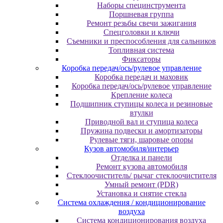
Наборы специнструмента
Поршневая группа
Ремонт резьбы свечи зажигания
Спецголовки и ключи
Съемники и преспособления для сальников
Топливная система
Фиксаторы
Коробка передач/ось/рулевое управление
Коробка передач и маховик
Коробка передач/ось/рулевое управление
Крепление колеса
Подшипник ступицы колеса и резиновые
втулки
Приводной вал и ступица колеса
Пружина подвески и амортизаторы
Рулевые тяги, шаровые опоры
Кузов автомобиля/интерьер
Отделка и панели
Ремонт кузова автомобиля
Стеклоочиститель/ рычаг стеклоочистителя
Умный ремонт (PDR)
Установка и снятие стекла
Система охлаждения / кондиционирование
воздуха
Система кондиционирования воздуха