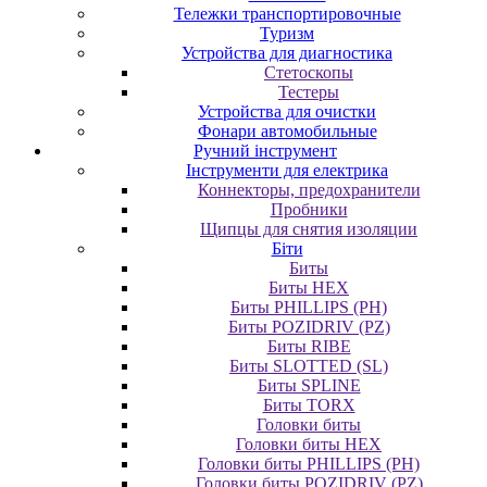
Тележки транспортировочные
Туризм
Устройства для диагностика
Стетоскопы
Тестеры
Устройства для очистки
Фонари автомобильные
Ручний інструмент
Інструменти для електрика
Коннекторы, предохранители
Пробники
Щипцы для снятия изоляции
Біти
Биты
Биты HEX
Биты PHILLIPS (PH)
Биты POZIDRIV (PZ)
Биты RIBE
Биты SLOTTED (SL)
Биты SPLINE
Биты TORX
Головки биты
Головки биты HEX
Головки биты PHILLIPS (PH)
Головки биты POZIDRIV (PZ)